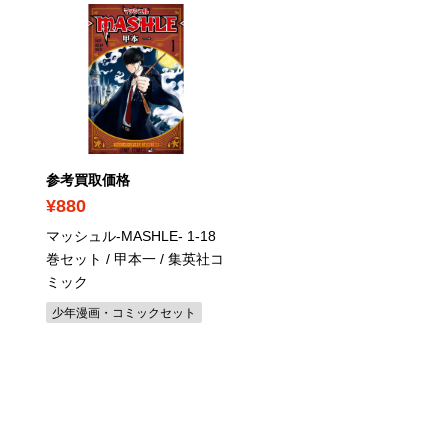
参考買取価格
参考買取価格
¥880
¥510
マッシュル-MASHLE- 1-18
おとなの初恋 1-7巻セット
巻セット / 甲本一
/ 集英社コ
星森柚稀も
ミック
レディース漫画・コミックセ
ト
少年漫画・コミックセット