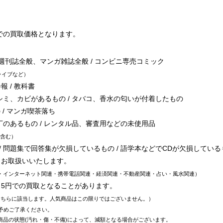
での買取価格となります。
/ 週刊誌全般、マンガ雑誌全般 / コンビニ専売コミック
ライブなど
報 / 教科書
シミ、カビがあるもの / タバコ、香水の匂いが付着したもの
 / マンガ喫茶落ち
丁のあるもの / レンタル品、審査用などの未使用品
含む
 問題集で回答集が欠損しているもの / 語学本などでCDが欠損している
、お取扱いいたします。
・インターネット関連・携帯電話関連・経済関連・不動産関連・占い・風水関連
～5円での買取となることがあります。
こちらに該当します。人気商品はこの限りではございません。
予めご了承ください。
商品の状態(汚れ・傷・不備)によって、減額となる場合がございます。