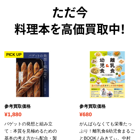
ただ今
料理本を高価買取中！
PICK UP
参考買取価格
参考買取価格
¥1,880
¥680
バゲットの発想と組み立
がんばらなくても栄養たっ
て：本質を見極めるための
ぷり！離乳食&幼児食まるご
基本の考え方から配合・製
とBOOK / みきてぃ、中村