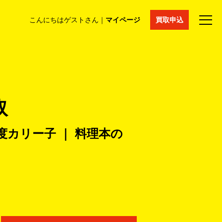
こんにちはゲストさん｜
マイページ
買取申込
法人買取
コラム
マイページ
採用情報
通販サイト
取
度カリー子 ｜ 料理本の