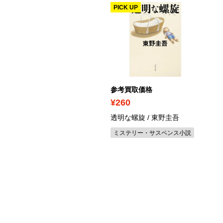
PICK UP
考買取価格
参考買取価格
220
¥260
はノリちゃんである / 吉野
透明な螺旋 / 東野圭吾
明
ミステリー・サスペンス小説
済・社会小説