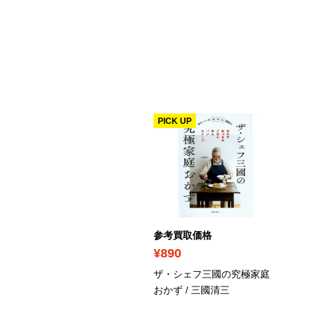
PICK UP
考買取価格
参考買取価格
840
¥890
るの献立日記 / 黒木華
ザ・シェフ三國の究極家庭
おかず / 三國清三