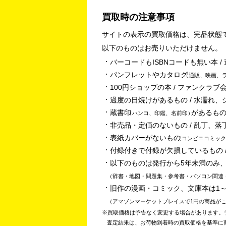
買取時の注意事項
サイトの表示の買取価格は、完品状態
以下のものはお売りいただけません。
バーコードもISBNコードも無い本 
パンフレットやカタログ
通販、映画、
100円ショップの本 / ファンクラブ会
過度の日焼けがあるもの / 水濡れ、
蔵書印
があるもの
ハンコ、印鑑、名前印
非売品・定価のないもの / 乱丁、落
表紙カバーがないもの
コンビニコミック
付録付きで付録が欠損しているもの /
以下のものは発行から5年未満のみ
辞書・地図・問題集・参考書・パソコン関連
旧作の漫画・コミック、文庫本は1
アマゾンマーケットプレイスで1円の商品が
買取価格は予告なく変更する場合があります。
査定結果は、お荷物到着時の買取価格を基準に