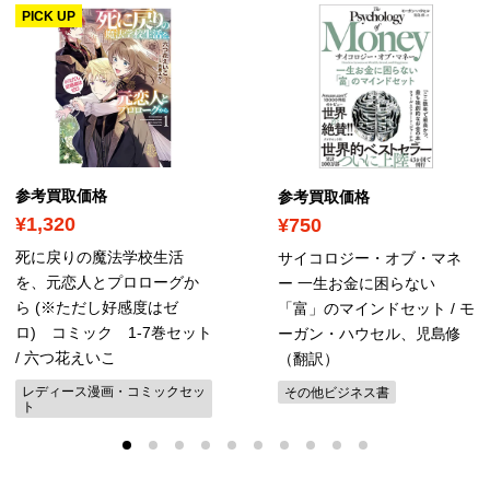
PICK UP
参考買取価格
参考買取価格
¥1,320
¥750
死に戻りの魔法学校生活
サイコロジー・オブ・マネ
を、元恋人とプロローグか
ー 一生お金に困らない
ら (※ただし好感度はゼ
「富」のマインドセット / モ
ロ) コミック 1-7巻セット
ーガン・ハウセル、児島修
/ 六つ花えいこ
（翻訳）
レディース漫画・コミックセッ
その他ビジネス書
ト