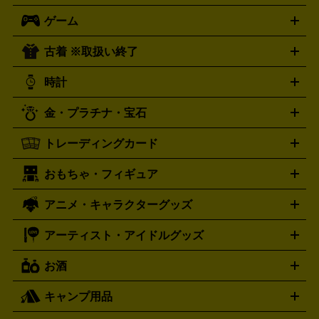
ロック・ヘヴィーメタル
本買取の詳細はこちら
ジャズ
クラシック
ソウル・R＆
ゲーム
映画
ドラマ
アニメ
ミュージックビデオ
アイドル
スポ
B
歌謡曲・演歌
洋楽
K-POP
ブルース・カントリー
ヒッ
ーツ
お笑い
ドキュメンタリー
舞台・ステージ
プホップ
ダンス・エレクトロニカ
フュージョン
ワール
古着 ※取扱い終了
ニンテンドー Switch2
ニンテンドー Switch
ド
ヒーリング・ニューエイジ
キッズ・ファミリー
日本の伝
スイッチ2
スイッチ
ニンテンドー 3DS
DVD買取の詳細はこちら
ニンテンドー DS
PS5
PS4
統芸能・芸能
カラオケ
スポーツ・カルチャー
プレステ5
時計
PS3
PS Vita
PSP
PS4 pro
PS2
プレステ4
プレステ3
古着買取の詳細はこちら
プレイステーション
PS VR
ゲームボーイ
ゲームボーイア
CD・レコード買取の詳細はこちら
金・プラチナ・宝石
ドバンス
ロレックス
Wii
Wii U
オメガ
ゲームキューブ
XBOX One
XBOX
ROLEX
OMEGA
One X
XBOX One S
XBOX 360
ファミコン
スーパーファ
タグホイヤー
カシオ
セイコー
TAG Heuer
SEIKO
CASIO
トレーディングカード
ゴールド
インゴット
コイン・金貨
メダル・記念品
ジュ
ミコン
ニンテンドー64
セガサターン
ドリームキャスト
G-SHOCK
パネライ
カルティエ
Gショック
Panerai
Cartier
エリー・宝石
シルバーアクセサリー
銀食器・カトラリー
PCエンジン
ネオジオ
メガドライブ
PCゲーム
ゲームパッ
おもちゃ・フィギュア
スウォッチ
ポケモンカード
遊戯王
センチュリー
ワンピースカード
デュエルマスター
Swatch
CENTURY
ド
メモリーカード
アーケードスティック
レーシングコント
ズ
ホロライブ オフィシャルカードゲーム
サプライ品
未開
ローラー
ヘッドセット
amiibo
ニンテンドークラシックミニ
タイメックス
シチズン
プレゲ
TIMEX
CITIZEN
Breguet
アニメ・キャラクターグッズ
フィギュア
プラモデル
ミニカー
レトロトイ
エアガン・
封ボックス
金・プラチナ買取の詳細はこちら
未開封パック
その他カードゲーム
その他コレク
ファミコン
ニンテンドークラシックミニスーパーファミコン
ブルガリ
ダニエル・ウェリントン
BVLGARI
Daniel Wellington
モデルガン
ドール
鉄道模型
ションカード
メガドライブミニ
レトロフリーク
レトロゲーム互換機
アーティスト・アイドルグッズ
ディーゼル
アルマーニ
フェンディ
VTuberグッズ
缶バッジ
アクリルグッズ
ラバスト
タペス
Diesel
ARMANI
FENDI
トリー
抱き枕カバー
おもちゃ買取の詳細はこちら
一番くじ
ぬいぐるみ
トレーディングカード買取の詳細はこちら
フランクミュラー
グッチ
ゲーム買取の詳細はこちら
FRANCK MULLER
GUCCI
お酒
ライブDVD・Blu-ray
映像ソフト
アイドルCD
写真集
ペン
ハミルトン
ハリー･ウィンストン
Hamilton
Harry Winston
ライト
タオル
アニメ・キャラクターグッズ
Tシャツ
パーカー
はっぴ
生写真
ジャー
キャンプ用品
エルメス
ルミノックス
HERMES
LUMINOX
ウイスキー
ワイン
ブランデー
日本酒・焼酎
各種アルコ
ジ
アクリルキーホルダー
買取の詳細はこちら
トートバッグ
リュック
缶バッ
ール
ジ
ベースボールシャツ
うちわ