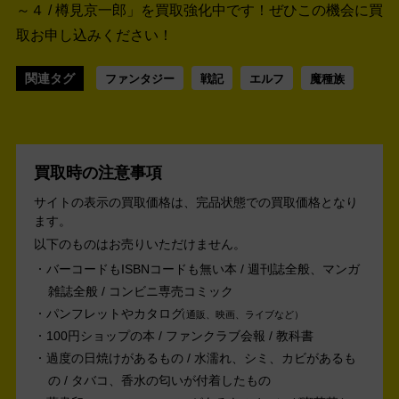
～４ / 樽見京一郎」を買取強化中です！
ぜひこの機会に買
取お申し込みください！
関連タグ
ファンタジー
戦記
エルフ
魔種族
買取時の注意事項
サイトの表示の買取価格は、完品状態での買取価格となり
ます。
以下のものはお売りいただけません。
バーコードもISBNコードも無い本 / 週刊誌全般、マンガ
雑誌全般 / コンビニ専売コミック
パンフレットやカタログ
通販、映画、ライブなど
100円ショップの本 / ファンクラブ会報 / 教科書
過度の日焼けがあるもの / 水濡れ、シミ、カビがあるも
の / タバコ、香水の匂いが付着したもの