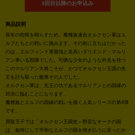
2回目以降のお申込み
商品説明
長年の怨恨を晴らすため、魔種族連合オルクセン軍はエ
ルフたちとの戦いに挑みます。その前に立ちはだかった
のは、エルフィンド軍最強と名高いダリエンド・マルリ
アン率いる部隊でした。可憐な少女のような外見を持つ
このマルリアン大将こそが、かつてオルクセン王国の先
王を討ち取った敵将その人でした。
オルクセン軍は、先王の仇であるマルリアンとの因縁の
対決に臨むことになります。
魔種族とエルフの因縁の戦いを描く人気シリーズの第4弾
です。
買取王子では「オルクセン王国史～野蛮なオークの国
は、如何にして平和なエルフの国を焼き払うに至ったか