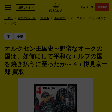
マイページ
買取申込
通販サイト
HOME
買取商品一覧
本買取
小説買取
オルクセン王国史～野蛮な
オークの...
本
小説
オルクセン王国史～野蛮なオークの
国は、如何にして平和なエルフの国
を焼き払うに至ったか～４ / 樽見京一
郎 買取