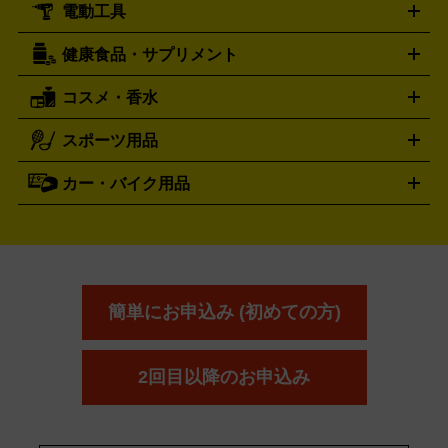
電動工具
テント・タープ
時計買取の詳細はこちら
寝袋・キャンプ寝具
ザック・リュック
発電
機
ナイフ
バーナー・バーベキューコンロ
お酒買取の詳細はこちら
ランタン・ライ
アーティスト・アイドルグッズ
健康食品・サプリメント
穴あけ・締付工具
切断工具
研磨工具
電動工具・充電工具
ト
クッカー・調理器具
キャンプテーブル・椅子
登山靴・ト
買取の詳細はこちら
レッキングシューズ
アウトドア用品
コスメ・香水
サントリー
アサヒ
MLM
サントリーウエルネス
カルピス
ハンディGPS、レインウエアなど
電動工具買取の詳細はこちら
スポーツ用品
SK-II
健康食品・サプリメント
シャネル
ドゥ・ラ・メール
キャンプ用品買取の詳細はこちら
エスケーツー
CHANEL
資生堂
買取の詳細はこちら
ポーラ
アディクション
DE LA MER
SHISEIDO
POLA
カー・バイク用品
ゴルフクラブ・ゴルフ用品
ドライバー
アイアンセット
フェ
アユーラ
アールエムケー
アルビ
ADDICTION
AYURA
RMK
アウェイウッド
ウェッジ
パター
ユーティリティ
テニス
オン
アンプリチュード
イヴ・サンローラ
ALBION
Amplitude
タイヤ
ブレーキパーツ
カーナビ
クラッチ
ドライブレコ
ラケット
バドミントンラケット
ン
イプサ
エスティローダー
YVES SAINT LAURENT
IPSA
ーダー
カーオーディオ
エスト
エレガンス
エリクシ
ESTEE LAUDER
est
Elégance
ール
オッペン化粧品
オバジ
花王
カネ
ELIXIR
Obagi
Kao
ボウ
KANEBO
簡単にお申込み (初めての方)
コスメ・香水買取の
詳細はこちら
2回目以降のお申込み