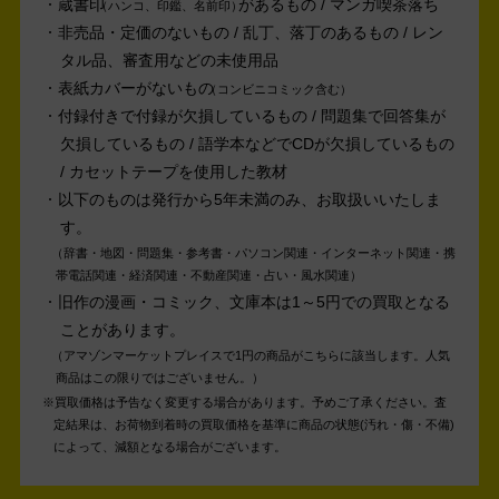
蔵書印
があるもの / マンガ喫茶落ち
ハンコ、印鑑、名前印
非売品・定価のないもの / 乱丁、落丁のあるもの / レン
タル品、審査用などの未使用品
表紙カバーがないもの
コンビニコミック含む
付録付きで付録が欠損しているもの / 問題集で回答集が
欠損しているもの / 語学本などでCDが欠損しているもの
/ カセットテープを使用した教材
以下のものは発行から5年未満のみ、お取扱いいたしま
す。
辞書・地図・問題集・参考書・パソコン関連・インターネット関連・携
帯電話関連・経済関連・不動産関連・占い・風水関連
旧作の漫画・コミック、文庫本は1～5円での買取となる
ことがあります。
アマゾンマーケットプレイスで1円の商品がこちらに該当します。人気
商品はこの限りではございません。
買取価格は予告なく変更する場合があります。予めご了承ください。
査
定結果は、お荷物到着時の買取価格を基準に商品の状態(汚れ・傷・不備)
によって、減額となる場合がございます。