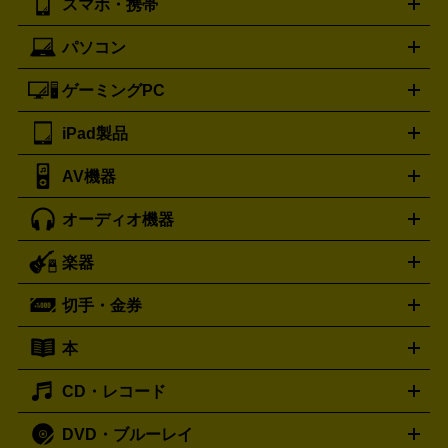
スマホ・携帯
ニコン
Canon
ソニー
富士フイルム
オリンパス
パナソニ
キッチン家電買取の
ブルガリ
カルティエ
BVLGARI
Cartier
ック
一眼レフカメラ
家電買取の詳細はこちら
コンパクトデジカメ（コンデジ）
ミラ
詳細はこちら
パソコン
ドルチェ＆ガッバーナ
フェンディ
Dolce&Gabbana
FENDI
iPhone
Xperia
Android
携帯電話
ポータブル充電器
スマ
ーレス一眼
一眼レフ レンズ各種
レンズフィルター
一脚・
ートフォンアクセサリー
三脚
ロエベ
ティファニー
Loewe
Tiffany&Co.
ゲーミングPC
ノートパソコン
デスクトップパソコン
Mac
パソコンパー
ツ
PCモニター
スマホ・携帯買取の詳細はこちら
パソコン周辺機器
電子ブックリーダー
プ
カメラ買取の詳細はこちら
ブランド品買取の詳細はこちら
iPad製品
デスクトップ
ノートパソコン
PCパーツ
周辺機器
リンター
AV機器
iPad
iPad Pro
ゲーミングPC買取の詳細はこちら
iPad Air
iPad mini
パソコン買取の詳細はこちら
オーディオ機器
ブルーレイ・DVDレコーダー
iPad製品買取の詳細はこちら
音楽プレイヤー
プロジェクタ
ー
ラジカセ
ラジオ
ミニコンポ・システムコンポ
ビデオ
楽器
スピーカー
プリメインアンプ
レコードプレーヤー・ターンテ
デッキ
カラオケ機器
テレビ
ブルーレイ・DVDプレーヤ
ーブル
CDプレイヤー
イヤホン
真空管アンプ
オープンリ
ー
マイク
リモコン
ICレコーダー
記録メディア
映像用
切手・金券
ギター
ベース
アコギ
バイオリン
サックス
フルート
ールデッキ
ヘッドホン
チューナー
AVアンプ
MDプレーヤ
ケーブル
キーボード
アンプ
エフェクター
ー
イコライザー
DATデッキ
ホームシアター・サラウンドセ
本
切手シート
クオカード
テレホンカード
ANA（全日空）株
ット
ウーファー
AV機器買取の詳細はこちら
ワイヤレス・ポータブルスピーカー
スマー
主優待券
JCBギフトカード
楽器買取の詳細はこちら
はがき・年賀状
トスピーカー
交換針・カートリッジ
音響用ケーブル
記録媒
CD・レコード
漫画・コミック
小説
ビジネス書
医学書・教育書
哲学・
体
人文書
趣味・暮らし本
切手・金券買取の詳細はこちら
写真集・絵本
DVD・ブルーレイ
J-POP
アニメ・ゲーム
サウンドトラック
ロック
ハード
オーディオ買取の詳細はこちら