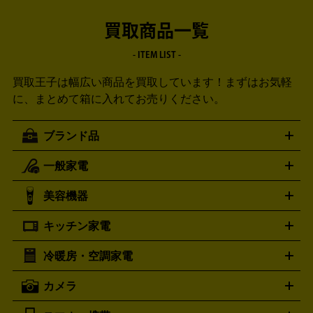
買取商品一覧
- ITEM LIST -
買取王子は幅広い商品を買取しています！
まずはお気軽
に、まとめて箱に入れてお売りください。
ブランド品
一般家電
ルイ・ヴィトン
エルメス
LOUIS VUITTON
HERMES
シャネル
グッチ
コーチ
CHANEL
GUCCI
COACH
美容機器
掃除機
アイロン
ミシン
電話機・FAX
電池・充電池
プラダ
フェリージ
ゴヤール
PRADA
Felisi
GOYARD
キッチン家電
ポーター
美顔器
脱毛器
家電買取の詳細はこちら
ヘアドライヤー
トゥミ
ヘアアイロン
EMS
フェ
PORTER
TUMI
イスケア
ボディケア
マッサージ機
電気シェーバー
電動
トリー バーチ
ロレックス
TORY BURCH
ROLEX
冷暖房・空調家電
オーブンレンジ・電子レンジ
炊飯器・精米機
ホットプレー
歯ブラシ
オメガ
アンテプリマ
OMEGA
ANTEPRIMA
ト・たこ焼き器
ホームベーカリー
電気圧力鍋
ミキサー・カ
カメラ
バレンシアガ
ストーブ
ファンヒーター
電気ヒーター
ふとん乾燥機
加
ッター
調理家電
BALENCIAGA
美容機器の詳細はこちら
ワインセラー
湿器、除湿器
空気清浄器
扇風機
サーキュレーター
ボッテガ・ヴェネタ
バーバリー
Bottega Veneta
BURBERRY