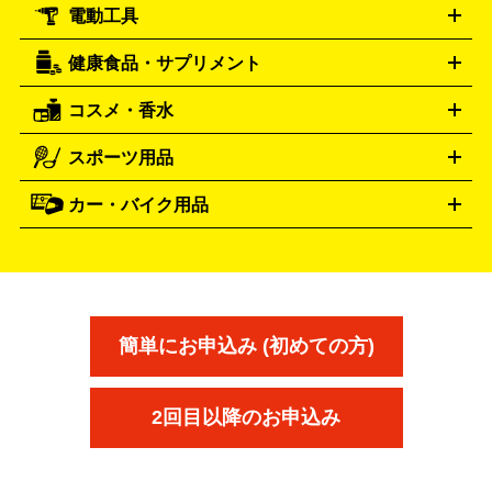
電動工具
テント・タープ
時計買取の詳細はこちら
寝袋・キャンプ寝具
ザック・リュック
発電
機
ナイフ
バーナー・バーベキューコンロ
お酒買取の詳細はこちら
ランタン・ライ
アーティスト・アイドルグッズ
健康食品・サプリメント
穴あけ・締付工具
切断工具
研磨工具
電動工具・充電工具
ト
クッカー・調理器具
キャンプテーブル・椅子
登山靴・ト
買取の詳細はこちら
レッキングシューズ
アウトドア用品
コスメ・香水
サントリー
アサヒ
MLM
サントリーウエルネス
カルピス
ハンディGPS、レインウエアなど
電動工具買取の詳細はこちら
スポーツ用品
SK-II
健康食品・サプリメント
シャネル
ドゥ・ラ・メール
キャンプ用品買取の詳細はこちら
エスケーツー
CHANEL
資生堂
買取の詳細はこちら
ポーラ
アディクション
DE LA MER
SHISEIDO
POLA
カー・バイク用品
ゴルフクラブ・ゴルフ用品
ドライバー
アイアンセット
フェ
アユーラ
アールエムケー
アルビ
ADDICTION
AYURA
RMK
アウェイウッド
ウェッジ
パター
ユーティリティ
テニス
オン
アンプリチュード
イヴ・サンローラ
ALBION
Amplitude
タイヤ
ブレーキパーツ
カーナビ
クラッチ
ドライブレコ
ラケット
バドミントンラケット
ン
イプサ
エスティローダー
YVES SAINT LAURENT
IPSA
ーダー
カーオーディオ
エスト
エレガンス
エリクシ
ESTEE LAUDER
est
Elégance
ール
オッペン化粧品
オバジ
花王
カネ
ELIXIR
Obagi
Kao
ボウ
KANEBO
簡単にお申込み (初めての方)
コスメ・香水買取の
詳細はこちら
2回目以降のお申込み