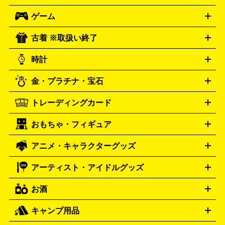
ロック・ヘヴィーメタル
本買取の詳細はこちら
ジャズ
クラシック
ソウル・R＆
ゲーム
映画
ドラマ
アニメ
ミュージックビデオ
アイドル
スポ
B
歌謡曲・演歌
洋楽
K-POP
ブルース・カントリー
ヒッ
ーツ
お笑い
ドキュメンタリー
舞台・ステージ
プホップ
ダンス・エレクトロニカ
フュージョン
ワール
古着 ※取扱い終了
ニンテンドー Switch2
ニンテンドー Switch
ド
ヒーリング・ニューエイジ
キッズ・ファミリー
日本の伝
スイッチ2
スイッチ
ニンテンドー 3DS
DVD買取の詳細はこちら
ニンテンドー DS
PS5
PS4
統芸能・芸能
カラオケ
スポーツ・カルチャー
プレステ5
時計
PS3
PS Vita
PSP
PS4 pro
PS2
プレステ4
プレステ3
古着買取の詳細はこちら
プレイステーション
PS VR
ゲームボーイ
ゲームボーイア
CD・レコード買取の詳細はこちら
金・プラチナ・宝石
ドバンス
ロレックス
Wii
Wii U
オメガ
ゲームキューブ
XBOX One
XBOX
ROLEX
OMEGA
One X
XBOX One S
XBOX 360
ファミコン
スーパーファ
タグホイヤー
カシオ
セイコー
TAG Heuer
SEIKO
CASIO
トレーディングカード
ゴールド
インゴット
コイン・金貨
メダル・記念品
ジュ
ミコン
ニンテンドー64
セガサターン
ドリームキャスト
G-SHOCK
パネライ
カルティエ
Gショック
Panerai
Cartier
エリー・宝石
シルバーアクセサリー
銀食器・カトラリー
PCエンジン
ネオジオ
メガドライブ
PCゲーム
ゲームパッ
おもちゃ・フィギュア
スウォッチ
ポケモンカード
遊戯王
センチュリー
ワンピースカード
デュエルマスター
Swatch
CENTURY
ド
メモリーカード
アーケードスティック
レーシングコント
ズ
ホロライブ オフィシャルカードゲーム
サプライ品
未開
ローラー
ヘッドセット
amiibo
ニンテンドークラシックミニ
タイメックス
シチズン
プレゲ
TIMEX
CITIZEN
Breguet
アニメ・キャラクターグッズ
フィギュア
プラモデル
ミニカー
レトロトイ
エアガン・
封ボックス
金・プラチナ買取の詳細はこちら
未開封パック
その他カードゲーム
その他コレク
ファミコン
ニンテンドークラシックミニスーパーファミコン
ブルガリ
ダニエル・ウェリントン
BVLGARI
Daniel Wellington
モデルガン
ドール
鉄道模型
ションカード
メガドライブミニ
レトロフリーク
レトロゲーム互換機
アーティスト・アイドルグッズ
ディーゼル
アルマーニ
フェンディ
VTuberグッズ
缶バッジ
アクリルグッズ
ラバスト
タペス
Diesel
ARMANI
FENDI
トリー
抱き枕カバー
おもちゃ買取の詳細はこちら
一番くじ
ぬいぐるみ
トレーディングカード買取の詳細はこちら
フランクミュラー
グッチ
ゲーム買取の詳細はこちら
FRANCK MULLER
GUCCI
お酒
ライブDVD・Blu-ray
映像ソフト
アイドルCD
写真集
ペン
ハミルトン
ハリー･ウィンストン
Hamilton
Harry Winston
ライト
タオル
アニメ・キャラクターグッズ
Tシャツ
パーカー
はっぴ
生写真
ジャー
キャンプ用品
エルメス
ルミノックス
HERMES
LUMINOX
ウイスキー
ワイン
ブランデー
日本酒・焼酎
各種アルコ
ジ
アクリルキーホルダー
買取の詳細はこちら
トートバッグ
リュック
缶バッ
ール
ジ
ベースボールシャツ
うちわ