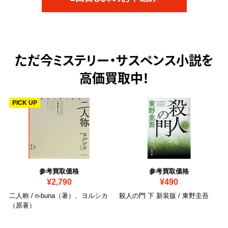
ただ今
ミステリー・サスペンス小説を
高価買取中！
PICK UP
参考買取価格
参考買取価格
¥2,790
¥490
二人称 / n-buna（著）、ヨルシカ
殺人の門 下 新装版 / 東野圭吾
（原著）