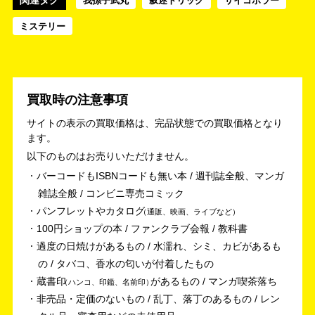
我孫子武丸
叙述トリック
サイコホラー
ミステリー
買取時の注意事項
サイトの表示の買取価格は、完品状態での買取価格となり
ます。
以下のものはお売りいただけません。
バーコードもISBNコードも無い本 / 週刊誌全般、マンガ
雑誌全般 / コンビニ専売コミック
パンフレットやカタログ
通販、映画、ライブなど
100円ショップの本 / ファンクラブ会報 / 教科書
過度の日焼けがあるもの / 水濡れ、シミ、カビがあるも
の / タバコ、香水の匂いが付着したもの
蔵書印
があるもの / マンガ喫茶落ち
ハンコ、印鑑、名前印
非売品・定価のないもの / 乱丁、落丁のあるもの / レン