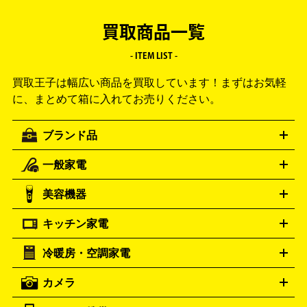
買取商品一覧
- ITEM LIST -
買取王子は幅広い商品を買取しています！
まずはお気軽
に、まとめて箱に入れてお売りください。
ブランド品
一般家電
ルイ・ヴィトン
エルメス
LOUIS VUITTON
HERMES
シャネル
グッチ
コーチ
CHANEL
GUCCI
COACH
美容機器
掃除機
アイロン
ミシン
電話機・FAX
電池・充電池
プラダ
フェリージ
ゴヤール
PRADA
Felisi
GOYARD
キッチン家電
ポーター
美顔器
脱毛器
家電買取の詳細はこちら
ヘアドライヤー
トゥミ
ヘアアイロン
EMS
フェ
PORTER
TUMI
イスケア
ボディケア
マッサージ機
電気シェーバー
電動
トリー バーチ
ロレックス
TORY BURCH
ROLEX
冷暖房・空調家電
オーブンレンジ・電子レンジ
炊飯器・精米機
ホットプレー
歯ブラシ
オメガ
アンテプリマ
OMEGA
ANTEPRIMA
ト・たこ焼き器
ホームベーカリー
電気圧力鍋
ミキサー・カ
カメラ
バレンシアガ
ストーブ
ファンヒーター
電気ヒーター
ふとん乾燥機
加
ッター
調理家電
BALENCIAGA
美容機器の詳細はこちら
ワインセラー
湿器、除湿器
空気清浄器
扇風機
サーキュレーター
ボッテガ・ヴェネタ
バーバリー
Bottega Veneta
BURBERRY