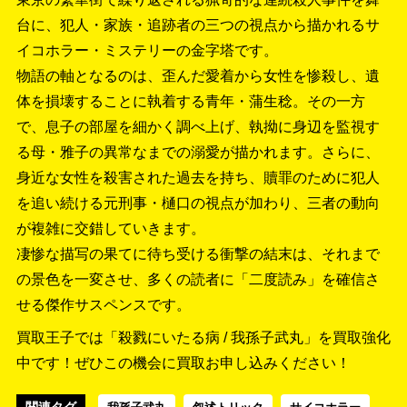
台に、犯人・家族・追跡者の三つの視点から描かれるサ
イコホラー・ミステリーの金字塔です。
物語の軸となるのは、歪んだ愛着から女性を惨殺し、遺
体を損壊することに執着する青年・蒲生稔。その一方
で、息子の部屋を細かく調べ上げ、執拗に身辺を監視す
る母・雅子の異常なまでの溺愛が描かれます。さらに、
身近な女性を殺害された過去を持ち、贖罪のために犯人
を追い続ける元刑事・樋口の視点が加わり、三者の動向
が複雑に交錯していきます。
凄惨な描写の果てに待ち受ける衝撃の結末は、それまで
の景色を一変させ、多くの読者に「二度読み」を確信さ
せる傑作サスペンスです。
買取王子では「殺戮にいたる病 / 我孫子武丸」を買取強化
中です！
ぜひこの機会に買取お申し込みください！
関連タグ