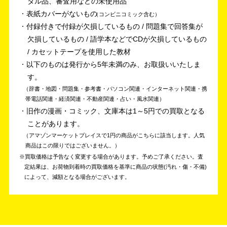
タル品、審査用などの未使用品
表紙カバーがないもの
コンビニコミック含む
付録付きで付録が欠損しているもの / 問題集で回答集が
欠損しているもの / 語学本などでCDが欠損しているもの
/ カセットテープを使用した教材
以下のものは発行から5年未満のみ、お取扱いいたしま
す。
辞書・地図・問題集・参考書・パソコン関連・インターネット関連・携
帯電話関連・経済関連・不動産関連・占い・風水関連
旧作の漫画・コミック、文庫本は1～5円での買取となる
ことがあります。
アマゾンマーケットプレイスで1円の商品がこちらに該当します。人気
商品はこの限りではございません。
買取価格は予告なく変更する場合があります。予めご了承ください。
査
定結果は、お荷物到着時の買取価格を基準に商品の状態(汚れ・傷・不備)
によって、減額となる場合がございます。