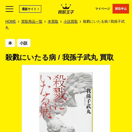
マイページ
買取申込
通販サイト
HOME
買取商品一覧
本買取
小説買取
殺戮にいたる病 / 我孫子武
丸
本
小説
殺戮にいたる病 / 我孫子武丸 買取