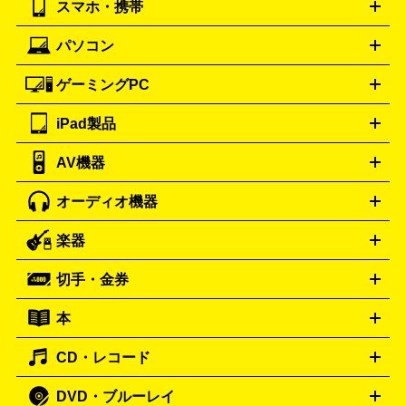
スマホ・携帯
ニコン
Canon
ソニー
富士フイルム
オリンパス
パナソニ
キッチン家電買取の
ブルガリ
カルティエ
BVLGARI
Cartier
ック
一眼レフカメラ
家電買取の詳細はこちら
コンパクトデジカメ（コンデジ）
ミラ
詳細はこちら
パソコン
ドルチェ＆ガッバーナ
フェンディ
Dolce&Gabbana
FENDI
iPhone
Xperia
Android
携帯電話
ポータブル充電器
スマ
ーレス一眼
一眼レフ レンズ各種
レンズフィルター
一脚・
ートフォンアクセサリー
三脚
ロエベ
ティファニー
Loewe
Tiffany&Co.
ゲーミングPC
ノートパソコン
デスクトップパソコン
Mac
パソコンパー
ツ
PCモニター
スマホ・携帯買取の詳細はこちら
パソコン周辺機器
電子ブックリーダー
プ
カメラ買取の詳細はこちら
ブランド品買取の詳細はこちら
iPad製品
デスクトップ
ノートパソコン
PCパーツ
周辺機器
リンター
AV機器
iPad
iPad Pro
ゲーミングPC買取の詳細はこちら
iPad Air
iPad mini
パソコン買取の詳細はこちら
オーディオ機器
ブルーレイ・DVDレコーダー
iPad製品買取の詳細はこちら
音楽プレイヤー
プロジェクタ
ー
ラジカセ
ラジオ
ミニコンポ・システムコンポ
ビデオ
楽器
スピーカー
プリメインアンプ
レコードプレーヤー・ターンテ
デッキ
カラオケ機器
テレビ
ブルーレイ・DVDプレーヤ
ーブル
CDプレイヤー
イヤホン
真空管アンプ
オープンリ
ー
マイク
リモコン
ICレコーダー
記録メディア
映像用
切手・金券
ギター
ベース
アコギ
バイオリン
サックス
フルート
ールデッキ
ヘッドホン
チューナー
AVアンプ
MDプレーヤ
ケーブル
キーボード
アンプ
エフェクター
ー
イコライザー
DATデッキ
ホームシアター・サラウンドセ
本
切手シート
クオカード
テレホンカード
ANA（全日空）株
ット
ウーファー
AV機器買取の詳細はこちら
ワイヤレス・ポータブルスピーカー
スマー
主優待券
JCBギフトカード
楽器買取の詳細はこちら
はがき・年賀状
トスピーカー
交換針・カートリッジ
音響用ケーブル
記録媒
CD・レコード
漫画・コミック
小説
ビジネス書
医学書・教育書
哲学・
体
人文書
趣味・暮らし本
切手・金券買取の詳細はこちら
写真集・絵本
DVD・ブルーレイ
J-POP
アニメ・ゲーム
サウンドトラック
ロック
ハード
オーディオ買取の詳細はこちら