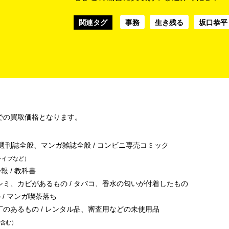
関連タグ
事務
生き残る
坂口恭平
での買取価格となります。
/ 週刊誌全般、マンガ雑誌全般 / コンビニ専売コミック
ライブなど
報 / 教科書
シミ、カビがあるもの / タバコ、香水の匂いが付着したもの
 / マンガ喫茶落ち
丁のあるもの / レンタル品、審査用などの未使用品
含む