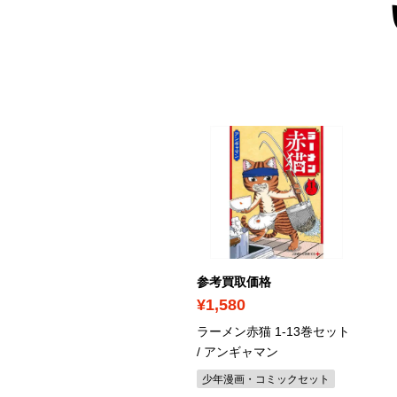
ICK UP
考買取価格
参考買取価格
4,840
¥1,580
る花は凛と咲く 1-23巻セ
ラーメン赤猫 1-13巻セット
ト / 三香見サカ
/ アンギャマン
年漫画・コミックセット
少年漫画・コミックセット