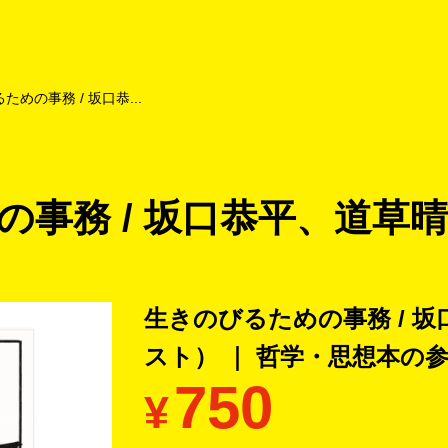
よくあるご質問
キャンペーン
買取商品
お知らせ・査定状況
ための事務 / 坂口恭...
の事務 / 坂口恭平、道草
生きのびるための事務 / 
スト） ｜ 哲学・思想本の
750
¥