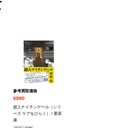
て
参考買取価格
参考買取価格
¥990
¥440
超人ナイチンゲール（シリ
学習意欲の心理学：自ら
ーズ ケアをひらく） / 栗原
ぶ子どもを育てる / 桜井
康
教育心理学書