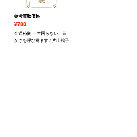
参考買取価格
参考買取価格
¥780
¥600
金運秘儀 一生困らない、豊
漢文早覚え速答法 パーフ
かさを呼び覚ます / 片山鶴子
クト版 共通テスト完全対応
田中雄二