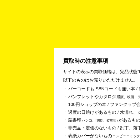
買取時の注意事項
サイトの表示の買取価格は、完品状態
以下のものはお売りいただけません。
バーコードもISBNコードも無い本 
パンフレットやカタログ
通販、映画、
100円ショップの本 / ファンクラブ会
過度の日焼けがあるもの / 水濡れ、
蔵書印
があるもの
ハンコ、印鑑、名前印
非売品・定価のないもの / 乱丁、落
表紙カバーがないもの
コンビニコミック