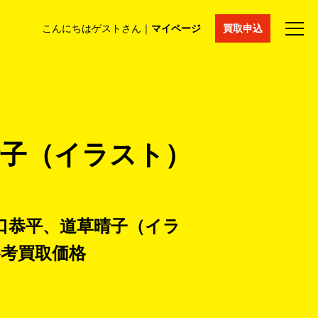
こんにちはゲストさん｜
マイページ
買取申込
法人買取
コラム
マイページ
採用情報
通販サイト
晴子（イラスト）
坂口恭平、道草晴子（イラ
参考買取価格