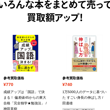
いろんな本をまとめて売っ
買取額アップ！
参考買取価格
参考買取価格
¥770
¥740
成績アップは「国語」で決
1万5000人のデータに基づい
まる！ 偏差値45からの東大
た すごい身長の伸ばし方 /
合格「完全独学★勉強法」 /
田邊雄
神田直樹