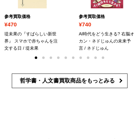
参考買取価格
参考買取価格
¥470
¥740
堤未果の『すばらしい新世
AI時代をどう生きる? 右脳オ
界』 スマホで赤ちゃんを注
カン・ネドじゅんの未来予
文する日 / 堤未果
言 / ネドじゅん
哲学書・人文書買取商品を
もっとみる