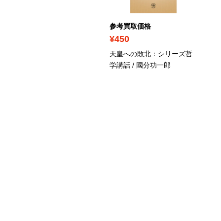
考買取価格
参考買取価格
790
¥450
に具合が悪くなる / 宮野真
天皇への敗北：シリーズ哲
子、磯野真穂
学講話 / 國分功一郎