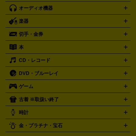
オーディオ機器
ブルーレイ・DVDレコーダー
iPad製品買取の詳細はこちら
音楽プレイヤー
プロジェクタ
ー
ラジカセ
ラジオ
ミニコンポ・システムコンポ
ビデオ
楽器
スピーカー
プリメインアンプ
レコードプレーヤー・ターンテ
デッキ
カラオケ機器
テレビ
ブルーレイ・DVDプレーヤ
ーブル
CDプレイヤー
イヤホン
真空管アンプ
オープンリ
ー
マイク
リモコン
ICレコーダー
記録メディア
映像用
切手・金券
ギター
ベース
アコギ
バイオリン
サックス
フルート
ールデッキ
ヘッドホン
チューナー
AVアンプ
MDプレーヤ
ケーブル
キーボード
アンプ
エフェクター
ー
イコライザー
DATデッキ
ホームシアター・サラウンドセ
本
切手シート
クオカード
テレホンカード
ANA（全日空）株
ット
ウーファー
AV機器買取の詳細はこちら
ワイヤレス・ポータブルスピーカー
スマー
主優待券
JCBギフトカード
楽器買取の詳細はこちら
はがき・年賀状
トスピーカー
交換針・カートリッジ
音響用ケーブル
記録媒
CD・レコード
漫画・コミック
小説
ビジネス書
医学書・教育書
哲学・
体
人文書
趣味・暮らし本
切手・金券買取の詳細はこちら
写真集・絵本
DVD・ブルーレイ
J-POP
アニメ・ゲーム
サウンドトラック
ロック
ハード
オーディオ買取の詳細はこちら
ロック・ヘヴィーメタル
本買取の詳細はこちら
ジャズ
クラシック
ソウル・R＆
ゲーム
映画
ドラマ
アニメ
ミュージックビデオ
アイドル
スポ
B
歌謡曲・演歌
洋楽
K-POP
ブルース・カントリー
ヒッ
ーツ
お笑い
ドキュメンタリー
舞台・ステージ
プホップ
ダンス・エレクトロニカ
フュージョン
ワール
古着 ※取扱い終了
ニンテンドー Switch2
ニンテンドー Switch
ド
ヒーリング・ニューエイジ
キッズ・ファミリー
日本の伝
スイッチ2
スイッチ
ニンテンドー 3DS
DVD買取の詳細はこちら
ニンテンドー DS
PS5
PS4
統芸能・芸能
カラオケ
スポーツ・カルチャー
プレステ5
時計
PS3
PS Vita
PSP
PS4 pro
PS2
プレステ4
プレステ3
古着買取の詳細はこちら
プレイステーション
PS VR
ゲームボーイ
ゲームボーイア
CD・レコード買取の詳細はこちら
金・プラチナ・宝石
ドバンス
ロレックス
Wii
Wii U
オメガ
ゲームキューブ
XBOX One
XBOX
ROLEX
OMEGA
One X
XBOX One S
XBOX 360
ファミコン
スーパーファ