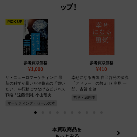
ップ！
PICK UP
参考買取価格
参考買取価格
¥1,000
¥410
ザ・ニューロマーケティング 最
幸せになる勇気 自己啓発の源流
新の科学が暴いた消費者の「買い
「アドラー」の教えII / 岸見 一
たい」を行動につなげるビジネス
郎、古賀 史健
戦略 / 遠藤貴則, 小山竜央
哲学・思想本
マーケティング・セールス本
本買取商品を
もっとみる