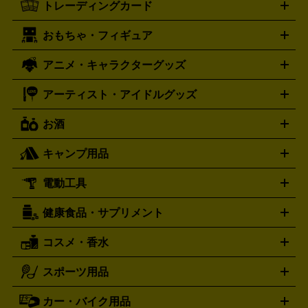
タグホイヤー
カシオ
セイコー
TAG Heuer
SEIKO
CASIO
トレーディングカード
ゴールド
インゴット
コイン・金貨
メダル・記念品
ジュ
ミコン
ニンテンドー64
セガサターン
ドリームキャスト
G-SHOCK
パネライ
カルティエ
Gショック
Panerai
Cartier
エリー・宝石
シルバーアクセサリー
銀食器・カトラリー
PCエンジン
ネオジオ
メガドライブ
PCゲーム
ゲームパッ
おもちゃ・フィギュア
スウォッチ
ポケモンカード
遊戯王
センチュリー
ワンピースカード
デュエルマスター
Swatch
CENTURY
ド
メモリーカード
アーケードスティック
レーシングコント
ズ
ホロライブ オフィシャルカードゲーム
サプライ品
未開
ローラー
ヘッドセット
amiibo
ニンテンドークラシックミニ
タイメックス
シチズン
プレゲ
TIMEX
CITIZEN
Breguet
アニメ・キャラクターグッズ
フィギュア
プラモデル
ミニカー
レトロトイ
エアガン・
封ボックス
金・プラチナ買取の詳細はこちら
未開封パック
その他カードゲーム
その他コレク
ファミコン
ニンテンドークラシックミニスーパーファミコン
ブルガリ
ダニエル・ウェリントン
BVLGARI
Daniel Wellington
モデルガン
ドール
鉄道模型
ションカード
メガドライブミニ
レトロフリーク
レトロゲーム互換機
アーティスト・アイドルグッズ
ディーゼル
アルマーニ
フェンディ
VTuberグッズ
缶バッジ
アクリルグッズ
ラバスト
タペス
Diesel
ARMANI
FENDI
トリー
抱き枕カバー
おもちゃ買取の詳細はこちら
一番くじ
ぬいぐるみ
トレーディングカード買取の詳細はこちら
フランクミュラー
グッチ
ゲーム買取の詳細はこちら
FRANCK MULLER
GUCCI
お酒
ライブDVD・Blu-ray
映像ソフト
アイドルCD
写真集
ペン
ハミルトン
ハリー･ウィンストン
Hamilton
Harry Winston
ライト
タオル
アニメ・キャラクターグッズ
Tシャツ
パーカー
はっぴ
生写真
ジャー
キャンプ用品
エルメス
ルミノックス
HERMES
LUMINOX
ウイスキー
ワイン
ブランデー
日本酒・焼酎
各種アルコ
ジ
アクリルキーホルダー
買取の詳細はこちら
トートバッグ
リュック
缶バッ
ール
ジ
ベースボールシャツ
うちわ
電動工具
テント・タープ
時計買取の詳細はこちら
寝袋・キャンプ寝具
ザック・リュック
発電
機
ナイフ
バーナー・バーベキューコンロ
お酒買取の詳細はこちら
ランタン・ライ
アーティスト・アイドルグッズ
健康食品・サプリメント
穴あけ・締付工具
切断工具
研磨工具
電動工具・充電工具
ト
クッカー・調理器具
キャンプテーブル・椅子
登山靴・ト
買取の詳細はこちら
レッキングシューズ
アウトドア用品
コスメ・香水
サントリー
アサヒ
MLM
サントリーウエルネス
カルピス
ハンディGPS、レインウエアなど
電動工具買取の詳細はこちら
スポーツ用品
SK-II
健康食品・サプリメント
シャネル
ドゥ・ラ・メール
キャンプ用品買取の詳細はこちら
エスケーツー
CHANEL
資生堂
買取の詳細はこちら
ポーラ
アディクション
DE LA MER
SHISEIDO
POLA
カー・バイク用品
ゴルフクラブ・ゴルフ用品
ドライバー
アイアンセット
フェ
アユーラ
アールエムケー
アルビ
ADDICTION
AYURA
RMK