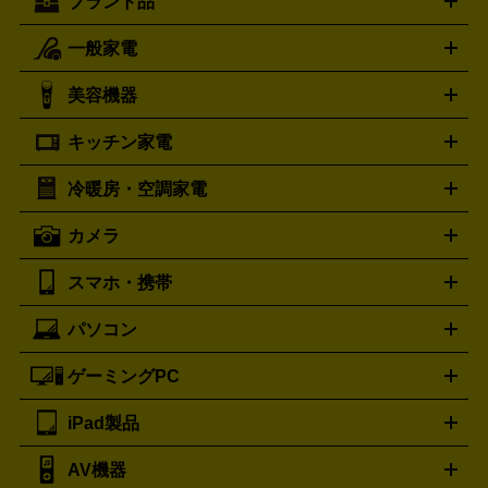
ブランド品
一般家電
ルイ・ヴィトン
エルメス
LOUIS VUITTON
HERMES
シャネル
グッチ
コーチ
CHANEL
GUCCI
COACH
美容機器
掃除機
アイロン
ミシン
電話機・FAX
電池・充電池
プラダ
フェリージ
ゴヤール
PRADA
Felisi
GOYARD
キッチン家電
ポーター
美顔器
脱毛器
家電買取の詳細はこちら
ヘアドライヤー
トゥミ
ヘアアイロン
EMS
フェ
PORTER
TUMI
イスケア
ボディケア
マッサージ機
電気シェーバー
電動
トリー バーチ
ロレックス
TORY BURCH
ROLEX
冷暖房・空調家電
オーブンレンジ・電子レンジ
炊飯器・精米機
ホットプレー
歯ブラシ
オメガ
アンテプリマ
OMEGA
ANTEPRIMA
ト・たこ焼き器
ホームベーカリー
電気圧力鍋
ミキサー・カ
カメラ
バレンシアガ
ストーブ
ファンヒーター
電気ヒーター
ふとん乾燥機
加
ッター
調理家電
BALENCIAGA
美容機器の詳細はこちら
ワインセラー
湿器、除湿器
空気清浄器
扇風機
サーキュレーター
ボッテガ・ヴェネタ
バーバリー
Bottega Veneta
BURBERRY
スマホ・携帯
ニコン
Canon
ソニー
富士フイルム
オリンパス
パナソニ
キッチン家電買取の
ブルガリ
カルティエ
BVLGARI
Cartier
ック
一眼レフカメラ
家電買取の詳細はこちら
コンパクトデジカメ（コンデジ）
ミラ
詳細はこちら
パソコン
ドルチェ＆ガッバーナ
フェンディ
Dolce&Gabbana
FENDI
iPhone
Xperia
Android
携帯電話
ポータブル充電器
スマ
ーレス一眼
一眼レフ レンズ各種
レンズフィルター
一脚・
ートフォンアクセサリー
三脚
ロエベ
ティファニー
Loewe
Tiffany&Co.
ゲーミングPC
ノートパソコン
デスクトップパソコン
Mac
パソコンパー
ツ
PCモニター
スマホ・携帯買取の詳細はこちら
パソコン周辺機器
電子ブックリーダー
プ
カメラ買取の詳細はこちら
ブランド品買取の詳細はこちら
iPad製品
デスクトップ
ノートパソコン
PCパーツ
周辺機器
リンター
AV機器
iPad
iPad Pro
ゲーミングPC買取の詳細はこちら
iPad Air
iPad mini
パソコン買取の詳細はこちら