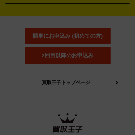
アウェイウッド
ウェッジ
パター
ユーティリティ
テニス
オン
アンプリチュード
イヴ・サンローラ
ALBION
Amplitude
タイヤ
ブレーキパーツ
カーナビ
クラッチ
ドライブレコ
ラケット
バドミントンラケット
ン
イプサ
エスティローダー
YVES SAINT LAURENT
IPSA
ーダー
カーオーディオ
エスト
エレガンス
エリクシ
ESTEE LAUDER
est
Elégance
ール
オッペン化粧品
オバジ
花王
カネ
ELIXIR
Obagi
Kao
ボウ
KANEBO
簡単にお申込み (初めての方)
コスメ・香水買取の
詳細はこちら
2回目以降のお申込み
買取王子トップページ