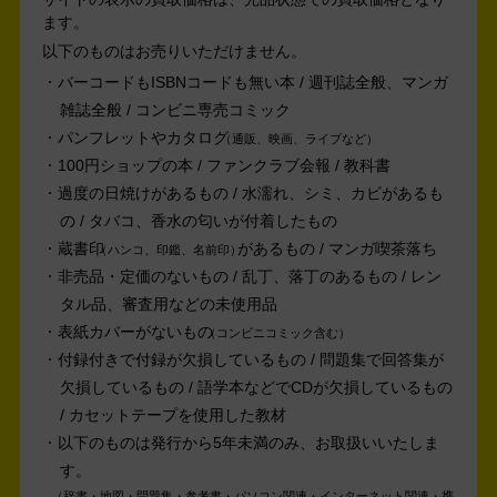
ます。
以下のものはお売りいただけません。
バーコードもISBNコードも無い本 / 週刊誌全般、マンガ
雑誌全般 / コンビニ専売コミック
パンフレットやカタログ
通販、映画、ライブなど
100円ショップの本 / ファンクラブ会報 / 教科書
過度の日焼けがあるもの / 水濡れ、シミ、カビがあるも
の / タバコ、香水の匂いが付着したもの
蔵書印
があるもの / マンガ喫茶落ち
ハンコ、印鑑、名前印
非売品・定価のないもの / 乱丁、落丁のあるもの / レン
タル品、審査用などの未使用品
表紙カバーがないもの
コンビニコミック含む
付録付きで付録が欠損しているもの / 問題集で回答集が
欠損しているもの / 語学本などでCDが欠損しているもの
/ カセットテープを使用した教材
以下のものは発行から5年未満のみ、お取扱いいたしま
す。
辞書・地図・問題集・参考書・パソコン関連・インターネット関連・携