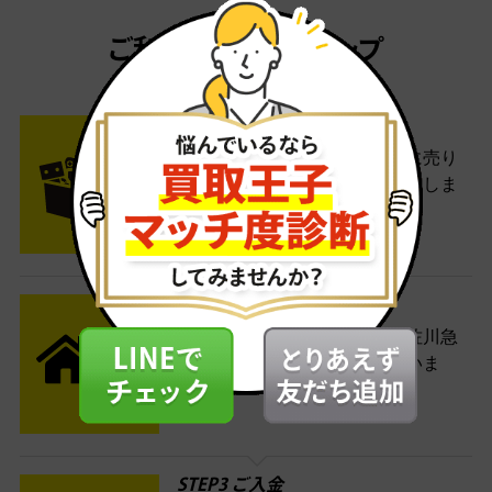
ご利用は簡単3ステップ
- FLOW -
STEP1 お申込み・梱包
ネットでお申込みしたら、箱に売り
たい商品をいろいろ詰めて梱包しま
す。
STEP2 発送
送料無料でご自宅から発送！佐川急
便がご自宅まで引き取りに伺いま
す。
STEP3 ご入金