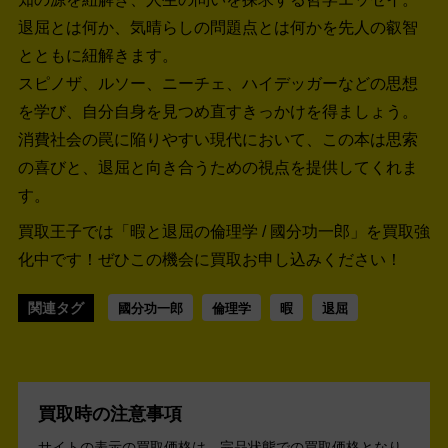
退屈とは何か、気晴らしの問題点とは何かを先人の叡智
とともに紐解きます。
スピノザ、ルソー、ニーチェ、ハイデッガーなどの思想
を学び、自分自身を見つめ直すきっかけを得ましょう。
消費社会の罠に陥りやすい現代において、この本は思索
の喜びと、退屈と向き合うための視点を提供してくれま
す。
買取王子では「暇と退屈の倫理学 / 國分功一郎」を買取強
化中です！
ぜひこの機会に買取お申し込みください！
関連タグ
國分功一郎
倫理学
暇
退屈
買取時の注意事項
サイトの表示の買取価格は、完品状態での買取価格となり