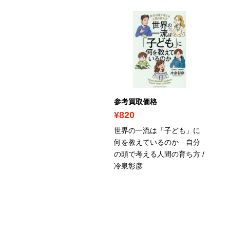
考買取価格
参考買取価格
780
¥820
っと！ となりの小さいお
世界の一流は「子ども」に
さん～大切なことのほぼ9
何を教えているのか 自分
は手のひらサイズに教わ
の頭で考える人間の育ち方 /
た 2～ / 瀬知洋司
冷泉彰彦