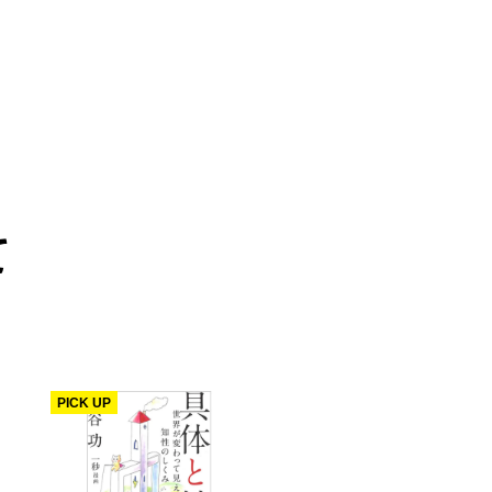
て
PICK UP