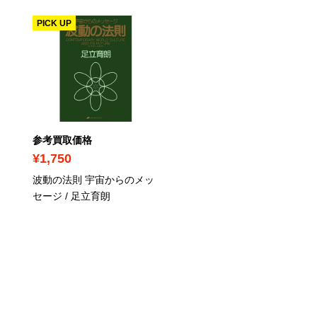
PICK UP
参考買取価格
参考買取価格
¥1,750
¥340
波動の法則 宇宙からのメッ
東大生が書いた 問題を解
セージ / 足立育朗
力を鍛えるケース問題ノ
ト 50の厳選フレームワー
で、どんな難問もスッキ
「地図化」 / 東大ケース
ディ研究会