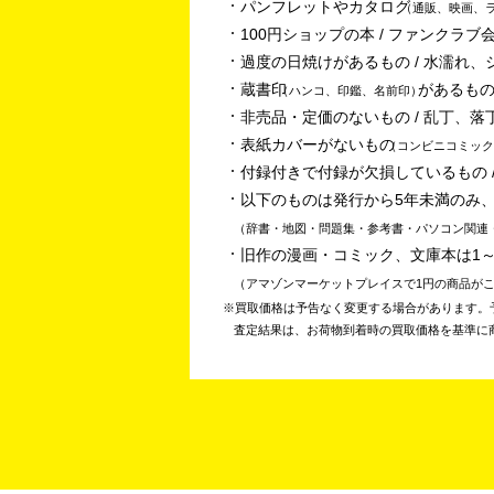
パンフレットやカタログ
通販、映画、
100円ショップの本 / ファンクラブ会
過度の日焼けがあるもの / 水濡れ、
蔵書印
があるもの
ハンコ、印鑑、名前印
非売品・定価のないもの / 乱丁、落
表紙カバーがないもの
コンビニコミック
付録付きで付録が欠損しているもの /
以下のものは発行から5年未満のみ
辞書・地図・問題集・参考書・パソコン関連
旧作の漫画・コミック、文庫本は1
アマゾンマーケットプレイスで1円の商品が
買取価格は予告なく変更する場合があります。
査定結果は、お荷物到着時の買取価格を基準に