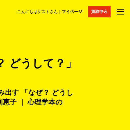
こんにちはゲストさん｜
マイページ
買取申込
法人買取
コラム
マイページ
採用情報
通販サイト
？ どうして？」
出す 「なぜ？ どうし
利恵子 ｜ 心理学本の