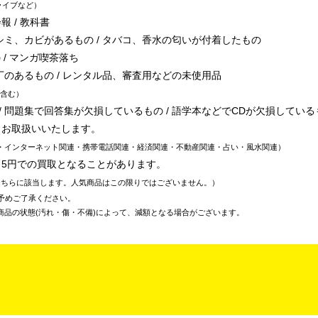
ライブなど
報 / 教科書
シミ、カビがあるもの / タバコ、香水の匂いが付着したもの
 / マンガ喫茶落ち
丁のあるもの / レンタル品、審査用などの未使用品
含む
 問題集で回答集が欠損しているもの / 語学本などでCDが欠損している
、お取扱いいたします。
・インターネット関連・携帯電話関連・経済関連・不動産関連・占い・風水関連
～5円での買取となることがあります。
こちらに該当します。人気商品はこの限りではございません。
予めご了承ください。
商品の状態(汚れ・傷・不備)によって、減額となる場合がございます。