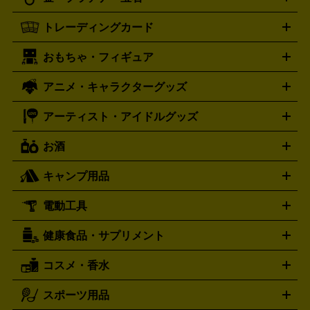
ドバンス
ロレックス
Wii
Wii U
オメガ
ゲームキューブ
XBOX One
XBOX
ROLEX
OMEGA
One X
XBOX One S
XBOX 360
ファミコン
スーパーファ
タグホイヤー
カシオ
セイコー
TAG Heuer
SEIKO
CASIO
トレーディングカード
ゴールド
インゴット
コイン・金貨
メダル・記念品
ジュ
ミコン
ニンテンドー64
セガサターン
ドリームキャスト
G-SHOCK
パネライ
カルティエ
Gショック
Panerai
Cartier
エリー・宝石
シルバーアクセサリー
銀食器・カトラリー
PCエンジン
ネオジオ
メガドライブ
PCゲーム
ゲームパッ
おもちゃ・フィギュア
スウォッチ
ポケモンカード
遊戯王
センチュリー
ワンピースカード
デュエルマスター
Swatch
CENTURY
ド
メモリーカード
アーケードスティック
レーシングコント
ズ
ホロライブ オフィシャルカードゲーム
サプライ品
未開
ローラー
ヘッドセット
amiibo
ニンテンドークラシックミニ
タイメックス
シチズン
プレゲ
TIMEX
CITIZEN
Breguet
アニメ・キャラクターグッズ
フィギュア
プラモデル
ミニカー
レトロトイ
エアガン・
封ボックス
金・プラチナ買取の詳細はこちら
未開封パック
その他カードゲーム
その他コレク
ファミコン
ニンテンドークラシックミニスーパーファミコン
ブルガリ
ダニエル・ウェリントン
BVLGARI
Daniel Wellington
モデルガン
ドール
鉄道模型
ションカード
メガドライブミニ
レトロフリーク
レトロゲーム互換機
アーティスト・アイドルグッズ
ディーゼル
アルマーニ
フェンディ
VTuberグッズ
缶バッジ
アクリルグッズ
ラバスト
タペス
Diesel
ARMANI
FENDI
トリー
抱き枕カバー
おもちゃ買取の詳細はこちら
一番くじ
ぬいぐるみ
トレーディングカード買取の詳細はこちら
フランクミュラー
グッチ
ゲーム買取の詳細はこちら
FRANCK MULLER
GUCCI
お酒
ライブDVD・Blu-ray
映像ソフト
アイドルCD
写真集
ペン
ハミルトン
ハリー･ウィンストン
Hamilton
Harry Winston
ライト
タオル
アニメ・キャラクターグッズ
Tシャツ
パーカー
はっぴ
生写真
ジャー
キャンプ用品
エルメス
ルミノックス
HERMES
LUMINOX
ウイスキー
ワイン
ブランデー
日本酒・焼酎
各種アルコ
ジ
アクリルキーホルダー
買取の詳細はこちら
トートバッグ
リュック
缶バッ
ール
ジ
ベースボールシャツ
うちわ
電動工具
テント・タープ
時計買取の詳細はこちら
寝袋・キャンプ寝具
ザック・リュック
発電
機
ナイフ
バーナー・バーベキューコンロ
お酒買取の詳細はこちら
ランタン・ライ
アーティスト・アイドルグッズ
健康食品・サプリメント
穴あけ・締付工具
切断工具
研磨工具
電動工具・充電工具
ト
クッカー・調理器具
キャンプテーブル・椅子
登山靴・ト
買取の詳細はこちら
レッキングシューズ
アウトドア用品
コスメ・香水
サントリー
アサヒ
MLM
サントリーウエルネス
カルピス
ハンディGPS、レインウエアなど
電動工具買取の詳細はこちら
スポーツ用品
SK-II
健康食品・サプリメント
シャネル
ドゥ・ラ・メール
キャンプ用品買取の詳細はこちら
エスケーツー
CHANEL