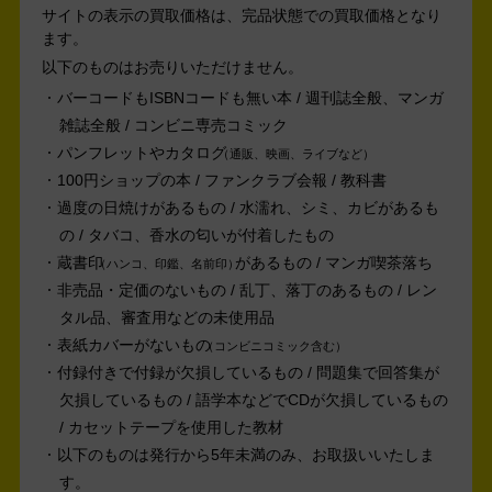
サイトの表示の買取価格は、完品状態での買取価格となり
ます。
以下のものはお売りいただけません。
バーコードもISBNコードも無い本 / 週刊誌全般、マンガ
雑誌全般 / コンビニ専売コミック
パンフレットやカタログ
通販、映画、ライブなど
100円ショップの本 / ファンクラブ会報 / 教科書
過度の日焼けがあるもの / 水濡れ、シミ、カビがあるも
の / タバコ、香水の匂いが付着したもの
蔵書印
があるもの / マンガ喫茶落ち
ハンコ、印鑑、名前印
非売品・定価のないもの / 乱丁、落丁のあるもの / レン
タル品、審査用などの未使用品
表紙カバーがないもの
コンビニコミック含む
付録付きで付録が欠損しているもの / 問題集で回答集が
欠損しているもの / 語学本などでCDが欠損しているもの
/ カセットテープを使用した教材
以下のものは発行から5年未満のみ、お取扱いいたしま
す。