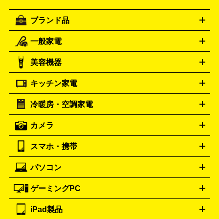
ブランド品
一般家電
ルイ・ヴィトン
エルメス
LOUIS VUITTON
HERMES
シャネル
グッチ
コーチ
CHANEL
GUCCI
COACH
美容機器
掃除機
アイロン
ミシン
電話機・FAX
電池・充電池
プラダ
フェリージ
ゴヤール
PRADA
Felisi
GOYARD
キッチン家電
ポーター
美顔器
脱毛器
家電買取の詳細はこちら
ヘアドライヤー
トゥミ
ヘアアイロン
EMS
フェ
PORTER
TUMI
イスケア
ボディケア
マッサージ機
電気シェーバー
電動
トリー バーチ
ロレックス
TORY BURCH
ROLEX
冷暖房・空調家電
オーブンレンジ・電子レンジ
炊飯器・精米機
ホットプレー
歯ブラシ
オメガ
アンテプリマ
OMEGA
ANTEPRIMA
ト・たこ焼き器
ホームベーカリー
電気圧力鍋
ミキサー・カ
カメラ
バレンシアガ
ストーブ
ファンヒーター
電気ヒーター
ふとん乾燥機
加
ッター
調理家電
BALENCIAGA
美容機器の詳細はこちら
ワインセラー
湿器、除湿器
空気清浄器
扇風機
サーキュレーター
ボッテガ・ヴェネタ
バーバリー
Bottega Veneta
BURBERRY
スマホ・携帯
ニコン
Canon
ソニー
富士フイルム
オリンパス
パナソニ
キッチン家電買取の
ブルガリ
カルティエ
BVLGARI
Cartier
ック
一眼レフカメラ
家電買取の詳細はこちら
コンパクトデジカメ（コンデジ）
ミラ
詳細はこちら
パソコン
ドルチェ＆ガッバーナ
フェンディ
Dolce&Gabbana
FENDI
iPhone
Xperia
Android
携帯電話
ポータブル充電器
スマ
ーレス一眼
一眼レフ レンズ各種
レンズフィルター
一脚・
ートフォンアクセサリー
三脚
ロエベ
ティファニー
Loewe
Tiffany&Co.
ゲーミングPC
ノートパソコン
デスクトップパソコン
Mac
パソコンパー
ツ
PCモニター
スマホ・携帯買取の詳細はこちら
パソコン周辺機器
電子ブックリーダー
プ
カメラ買取の詳細はこちら
ブランド品買取の詳細はこちら
iPad製品
デスクトップ
ノートパソコン
PCパーツ
周辺機器
リンター