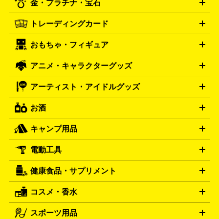
金・プラチナ・宝石
ドバンス
ロレックス
Wii
Wii U
オメガ
ゲームキューブ
XBOX One
XBOX
ROLEX
OMEGA
One X
XBOX One S
XBOX 360
ファミコン
スーパーファ
タグホイヤー
カシオ
セイコー
TAG Heuer
SEIKO
CASIO
トレーディングカード
ゴールド
インゴット
コイン・金貨
メダル・記念品
ジュ
ミコン
ニンテンドー64
セガサターン
ドリームキャスト
G-SHOCK
パネライ
カルティエ
Gショック
Panerai
Cartier
エリー・宝石
シルバーアクセサリー
銀食器・カトラリー
PCエンジン
ネオジオ
メガドライブ
PCゲーム
ゲームパッ
おもちゃ・フィギュア
スウォッチ
ポケモンカード
遊戯王
センチュリー
ワンピースカード
デュエルマスター
Swatch
CENTURY
ド
メモリーカード
アーケードスティック
レーシングコント
ズ
ホロライブ オフィシャルカードゲーム
サプライ品
未開
ローラー
ヘッドセット
amiibo
ニンテンドークラシックミニ
タイメックス
シチズン
プレゲ
TIMEX
CITIZEN
Breguet
アニメ・キャラクターグッズ
フィギュア
プラモデル
ミニカー
レトロトイ
エアガン・
封ボックス
金・プラチナ買取の詳細はこちら
未開封パック
その他カードゲーム
その他コレク
ファミコン
ニンテンドークラシックミニスーパーファミコン
ブルガリ
ダニエル・ウェリントン
BVLGARI
Daniel Wellington
モデルガン
ドール
鉄道模型
ションカード
メガドライブミニ
レトロフリーク
レトロゲーム互換機
アーティスト・アイドルグッズ
ディーゼル
アルマーニ
フェンディ
VTuberグッズ
缶バッジ
アクリルグッズ
ラバスト
タペス
Diesel
ARMANI
FENDI
トリー
抱き枕カバー
おもちゃ買取の詳細はこちら
一番くじ
ぬいぐるみ
トレーディングカード買取の詳細はこちら
フランクミュラー
グッチ
ゲーム買取の詳細はこちら
FRANCK MULLER
GUCCI
お酒
ライブDVD・Blu-ray
映像ソフト
アイドルCD
写真集
ペン
ハミルトン
ハリー･ウィンストン
Hamilton
Harry Winston
ライト
タオル
アニメ・キャラクターグッズ
Tシャツ
パーカー
はっぴ
生写真
ジャー
キャンプ用品
エルメス
ルミノックス
HERMES
LUMINOX
ウイスキー
ワイン
ブランデー
日本酒・焼酎
各種アルコ
ジ
アクリルキーホルダー
買取の詳細はこちら
トートバッグ
リュック
缶バッ
ール
ジ
ベースボールシャツ
うちわ
電動工具
テント・タープ
時計買取の詳細はこちら
寝袋・キャンプ寝具
ザック・リュック
発電
機
ナイフ
バーナー・バーベキューコンロ
お酒買取の詳細はこちら
ランタン・ライ
アーティスト・アイドルグッズ
健康食品・サプリメント
穴あけ・締付工具
切断工具
研磨工具
電動工具・充電工具
ト
クッカー・調理器具
キャンプテーブル・椅子
登山靴・ト
買取の詳細はこちら
レッキングシューズ
アウトドア用品
コスメ・香水
サントリー
アサヒ
MLM
サントリーウエルネス
カルピス
ハンディGPS、レインウエアなど
電動工具買取の詳細はこちら
スポーツ用品
SK-II
健康食品・サプリメント
シャネル
ドゥ・ラ・メール
キャンプ用品買取の詳細はこちら
エスケーツー
CHANEL