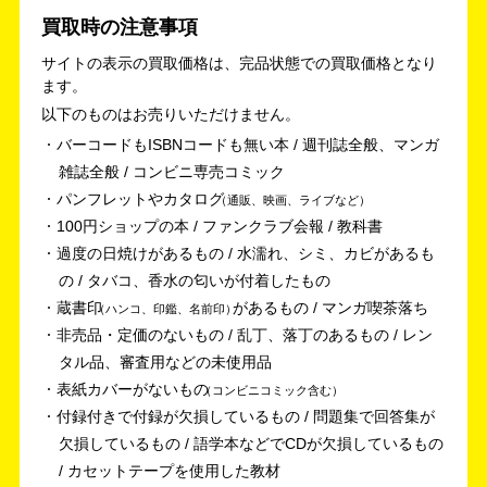
買取時の注意事項
サイトの表示の買取価格は、完品状態での買取価格となり
ます。
以下のものはお売りいただけません。
バーコードもISBNコードも無い本 / 週刊誌全般、マンガ
雑誌全般 / コンビニ専売コミック
パンフレットやカタログ
通販、映画、ライブなど
100円ショップの本 / ファンクラブ会報 / 教科書
過度の日焼けがあるもの / 水濡れ、シミ、カビがあるも
の / タバコ、香水の匂いが付着したもの
蔵書印
があるもの / マンガ喫茶落ち
ハンコ、印鑑、名前印
非売品・定価のないもの / 乱丁、落丁のあるもの / レン
タル品、審査用などの未使用品
表紙カバーがないもの
コンビニコミック含む
付録付きで付録が欠損しているもの / 問題集で回答集が
欠損しているもの / 語学本などでCDが欠損しているもの
/ カセットテープを使用した教材