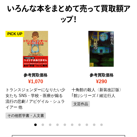
いろんな本をまとめて売って
買取額ア
ップ！
PICK UP
参考買取価格
参考買取価格
¥1,070
¥290
トランスジェンダーになりたい少
十角館の殺人〈新装改訂版〉
女たち SNS・学校・医療が煽る
｢館｣シリーズ / 綾辻行人
流行の悲劇 / アビゲイル・シュラ
文芸作品
イアー 他
その他哲学書・人文書