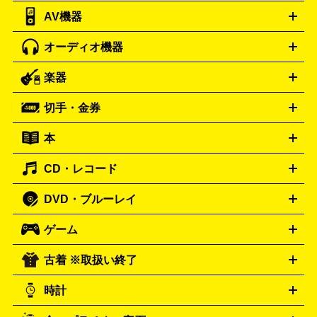
AV機器
iPad
iPad Pro
ゲーミングPC買取の詳細はこちら
iPad Air
iPad mini
パソコン買取の詳細はこちら
オーディオ機器
ブルーレイ・DVDレコーダー
iPad製品買取の詳細はこちら
音楽プレイヤー
プロジェクタ
ー
ラジカセ
ラジオ
ミニコンポ・システムコンポ
ビデオ
楽器
スピーカー
プリメインアンプ
レコードプレーヤー・ターンテ
デッキ
カラオケ機器
テレビ
ブルーレイ・DVDプレーヤ
ーブル
CDプレイヤー
イヤホン
真空管アンプ
オープンリ
ー
マイク
リモコン
ICレコーダー
記録メディア
映像用
切手・金券
ギター
ベース
アコギ
バイオリン
サックス
フルート
ールデッキ
ヘッドホン
チューナー
AVアンプ
MDプレーヤ
ケーブル
キーボード
アンプ
エフェクター
ー
イコライザー
DATデッキ
ホームシアター・サラウンドセ
本
切手シート
クオカード
テレホンカード
ANA（全日空）株
ット
ウーファー
AV機器買取の詳細はこちら
ワイヤレス・ポータブルスピーカー
スマー
主優待券
JCBギフトカード
楽器買取の詳細はこちら
はがき・年賀状
トスピーカー
交換針・カートリッジ
音響用ケーブル
記録媒
CD・レコード
漫画・コミック
小説
ビジネス書
医学書・教育書
哲学・
体
人文書
趣味・暮らし本
切手・金券買取の詳細はこちら
写真集・絵本
DVD・ブルーレイ
J-POP
アニメ・ゲーム
サウンドトラック
ロック
ハード
オーディオ買取の詳細はこちら
ロック・ヘヴィーメタル
本買取の詳細はこちら
ジャズ
クラシック
ソウル・R＆
ゲーム
映画
ドラマ
アニメ
ミュージックビデオ
アイドル
スポ
B
歌謡曲・演歌
洋楽
K-POP
ブルース・カントリー
ヒッ
ーツ
お笑い
ドキュメンタリー
舞台・ステージ
プホップ
ダンス・エレクトロニカ
フュージョン
ワール
古着 ※取扱い終了
ニンテンドー Switch2
ニンテンドー Switch
ド
ヒーリング・ニューエイジ
キッズ・ファミリー
日本の伝
スイッチ2
スイッチ
ニンテンドー 3DS
DVD買取の詳細はこちら
ニンテンドー DS
PS5
PS4
統芸能・芸能
カラオケ
スポーツ・カルチャー
プレステ5
時計
PS3
PS Vita
PSP
PS4 pro
PS2
プレステ4
プレステ3
古着買取の詳細はこちら
プレイステーション
PS VR
ゲームボーイ
ゲームボーイア
CD・レコード買取の詳細はこちら