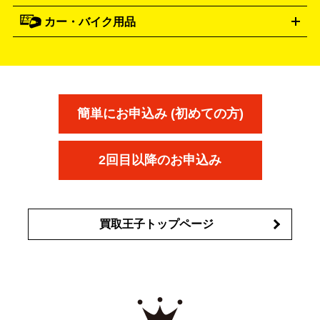
資生堂
買取の詳細はこちら
ポーラ
アディクション
DE LA MER
SHISEIDO
POLA
カー・バイク用品
ゴルフクラブ・ゴルフ用品
ドライバー
アイアンセット
フェ
アユーラ
アールエムケー
アルビ
ADDICTION
AYURA
RMK
アウェイウッド
ウェッジ
パター
ユーティリティ
テニス
オン
アンプリチュード
イヴ・サンローラ
ALBION
Amplitude
タイヤ
ブレーキパーツ
カーナビ
クラッチ
ドライブレコ
ラケット
バドミントンラケット
ン
イプサ
エスティローダー
YVES SAINT LAURENT
IPSA
ーダー
カーオーディオ
エスト
エレガンス
エリクシ
ESTEE LAUDER
est
Elégance
ール
オッペン化粧品
オバジ
花王
カネ
ELIXIR
Obagi
Kao
ボウ
KANEBO
簡単にお申込み (初めての方)
コスメ・香水買取の
詳細はこちら
2回目以降のお申込み
買取王子トップページ