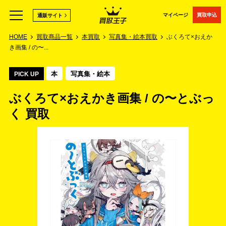
マイページ
買取申込
通販サイト
HOME
買取商品一覧
本買取
写真集・絵本買取
ぶくろて×おえか
き画集 / の〜...
本
写真集・絵本
PICK UP
ぶくろて×おえかき画集 / の〜とぶっ
く 買取