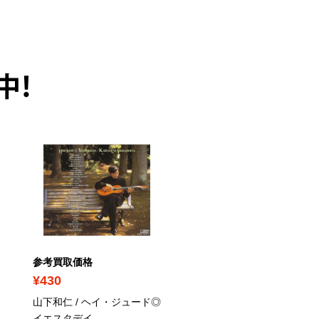
中！
参考買取価格
参考買取価格
¥430
¥410
山下和仁 / ヘイ・ジュード◎
島根朋史 / レ・モノロー
イエスタデイ
―無伴奏チェロと無伴奏