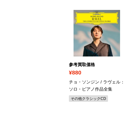
ICK UP
考買取価格
参考買取価格
1,220
¥880
まりや / Expressions 通
チョ・ソンジン / ラヴェル：
盤
ソロ・ピアノ作品全集
の他J-POP
その他クラシックCD