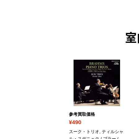
室
考買取価格
参考買取価格
380
¥490
ファナシエフ・ヴァレリ
スーク・トリオ, ティルシャ
 / ブラームス：後期ピアノ
ル・スデニェク / ブラーム