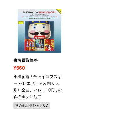
参考買取価格
参考買取価格
¥660
¥1,110
小澤征爾 / チャイコフスキ
すぎもとまさと / ベスト
ー:バレエ《くるみ割り人
スト
形》全曲、バレエ《眠りの
歌謡曲CD
森の美女》組曲
その他クラシックCD