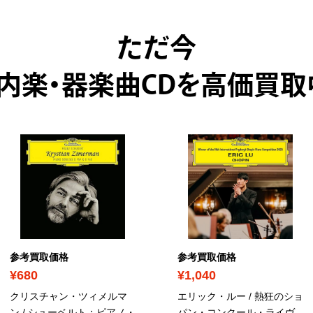
ただ今
内楽・器楽曲CDを高価買取
参考買取価格
参考買取価格
¥680
¥1,040
クリスチャン・ツィメルマ
エリック・ルー / 熱狂のショ
ン / シューベルト：ピアノ・
パン・コンクール・ライヴ