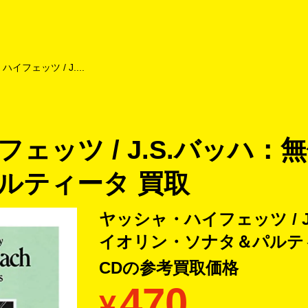
よくあるご質問
キャンペーン
買取商品
お知らせ・査定状況
イフェッツ / J....
ェッツ / J.S.バッハ
ルティータ 買取
ヤッシャ・ハイフェッツ / 
イオリン・ソナタ＆パルティ
CDの
参考買取価格
470
¥