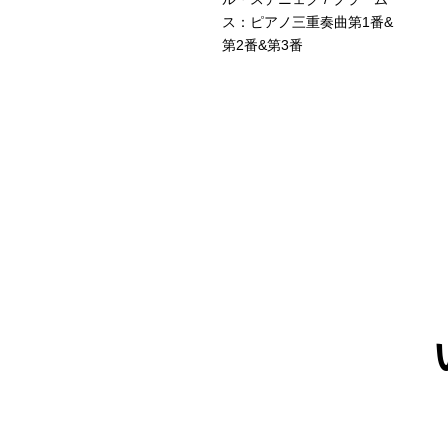
品集
ス：ピアノ三重奏曲第1番&
第2番&第3番