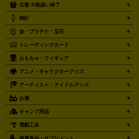
プホップ
ダンス・エレクトロニカ
フュージョン
ワール
古着 ※取扱い終了
ニンテンドー Switch2
ニンテンドー Switch
ド
ヒーリング・ニューエイジ
キッズ・ファミリー
日本の伝
スイッチ2
スイッチ
ニンテンドー 3DS
DVD買取の詳細はこちら
ニンテンドー DS
PS5
PS4
統芸能・芸能
カラオケ
スポーツ・カルチャー
プレステ5
時計
PS3
PS Vita
PSP
PS4 pro
PS2
プレステ4
プレステ3
古着買取の詳細はこちら
プレイステーション
PS VR
ゲームボーイ
ゲームボーイア
CD・レコード買取の詳細はこちら
金・プラチナ・宝石
ドバンス
ロレックス
Wii
Wii U
オメガ
ゲームキューブ
XBOX One
XBOX
ROLEX
OMEGA
One X
XBOX One S
XBOX 360
ファミコン
スーパーファ
タグホイヤー
カシオ
セイコー
TAG Heuer
SEIKO
CASIO
トレーディングカード
ゴールド
インゴット
コイン・金貨
メダル・記念品
ジュ
ミコン
ニンテンドー64
セガサターン
ドリームキャスト
G-SHOCK
パネライ
カルティエ
Gショック
Panerai
Cartier
エリー・宝石
シルバーアクセサリー
銀食器・カトラリー
PCエンジン
ネオジオ
メガドライブ
PCゲーム
ゲームパッ
おもちゃ・フィギュア
スウォッチ
ポケモンカード
遊戯王
センチュリー
ワンピースカード
デュエルマスター
Swatch
CENTURY
ド
メモリーカード
アーケードスティック
レーシングコント
ズ
ホロライブ オフィシャルカードゲーム
サプライ品
未開
ローラー
ヘッドセット
amiibo
ニンテンドークラシックミニ
タイメックス
シチズン
プレゲ
TIMEX
CITIZEN
Breguet
アニメ・キャラクターグッズ
フィギュア
プラモデル
ミニカー
レトロトイ
エアガン・
封ボックス
金・プラチナ買取の詳細はこちら
未開封パック
その他カードゲーム
その他コレク
ファミコン
ニンテンドークラシックミニスーパーファミコン
ブルガリ
ダニエル・ウェリントン
BVLGARI
Daniel Wellington
モデルガン
ドール
鉄道模型
ションカード
メガドライブミニ
レトロフリーク
レトロゲーム互換機
アーティスト・アイドルグッズ
ディーゼル
アルマーニ
フェンディ
VTuberグッズ
缶バッジ
アクリルグッズ
ラバスト
タペス
Diesel
ARMANI
FENDI
トリー
抱き枕カバー
おもちゃ買取の詳細はこちら
一番くじ
ぬいぐるみ
トレーディングカード買取の詳細はこちら
フランクミュラー
グッチ
ゲーム買取の詳細はこちら
FRANCK MULLER
GUCCI
お酒
ライブDVD・Blu-ray
映像ソフト
アイドルCD
写真集
ペン
ハミルトン
ハリー･ウィンストン
Hamilton
Harry Winston
ライト
タオル
アニメ・キャラクターグッズ
Tシャツ
パーカー
はっぴ
生写真
ジャー
キャンプ用品
エルメス
ルミノックス
HERMES
LUMINOX
ウイスキー
ワイン
ブランデー
日本酒・焼酎
各種アルコ
ジ
アクリルキーホルダー
買取の詳細はこちら
トートバッグ
リュック
缶バッ
ール
ジ
ベースボールシャツ
うちわ
電動工具
テント・タープ
時計買取の詳細はこちら
寝袋・キャンプ寝具
ザック・リュック
発電
機
ナイフ
バーナー・バーベキューコンロ
お酒買取の詳細はこちら
ランタン・ライ
アーティスト・アイドルグッズ
健康食品・サプリメント