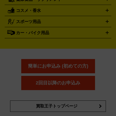
穴あけ・締付工具
切断工具
研磨工具
電動工具・充電工具
ト
クッカー・調理器具
キャンプテーブル・椅子
登山靴・ト
買取の詳細はこちら
レッキングシューズ
アウトドア用品
コスメ・香水
サントリー
アサヒ
MLM
サントリーウエルネス
カルピス
ハンディGPS、レインウエアなど
電動工具買取の詳細はこちら
スポーツ用品
SK-II
健康食品・サプリメント
シャネル
ドゥ・ラ・メール
キャンプ用品買取の詳細はこちら
エスケーツー
CHANEL
資生堂
買取の詳細はこちら
ポーラ
アディクション
DE LA MER
SHISEIDO
POLA
カー・バイク用品
ゴルフクラブ・ゴルフ用品
ドライバー
アイアンセット
フェ
アユーラ
アールエムケー
アルビ
ADDICTION
AYURA
RMK
アウェイウッド
ウェッジ
パター
ユーティリティ
テニス
オン
アンプリチュード
イヴ・サンローラ
ALBION
Amplitude
タイヤ
ブレーキパーツ
カーナビ
クラッチ
ドライブレコ
ラケット
バドミントンラケット
ン
イプサ
エスティローダー
YVES SAINT LAURENT
IPSA
ーダー
カーオーディオ
エスト
エレガンス
エリクシ
ESTEE LAUDER
est
Elégance
ール
オッペン化粧品
オバジ
花王
カネ
ELIXIR
Obagi
Kao
ボウ
KANEBO
簡単にお申込み (初めての方)
コスメ・香水買取の
詳細はこちら
2回目以降のお申込み
買取王子トップページ