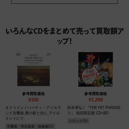
いろんなCDをまとめて売って
買取額ア
ップ！
参考買取価格
参考買取価格
¥320
¥1,200
オドゥイン / ハーティ：アイルラ
松本孝弘 / 『THE HIT PARADE
ンド交響曲,雁の群と共に,アイル
Ⅱ』 初回限定盤 CD+BD
ランドにて
J-ロックCD
交響曲・管弦楽器・協奏曲CD