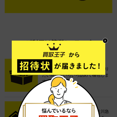
ご利用は簡単3ステップ
- FLOW -
STEP1 お申込み・梱包
ネットでお申込みしたら、箱に売り
たい商品をいろいろ詰めて梱包しま
す。
STEP2 発送
送料無料でご自宅から発送！佐川急