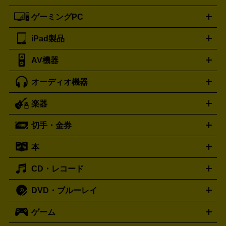
ートフォンアクセサリー
三脚
ロエベ
ティファニー
Loewe
Tiffany&Co.
ゲーミングPC
ノートパソコン
デスクトップパソコン
Mac
パソコンパー
ツ
PCモニター
スマホ・携帯買取の詳細はこちら
パソコン周辺機器
電子ブックリーダー
プ
カメラ買取の詳細はこちら
ブランド品買取の詳細はこちら
iPad製品
デスクトップ
ノートパソコン
PCパーツ
周辺機器
リンター
AV機器
iPad
iPad Pro
ゲーミングPC買取の詳細はこちら
iPad Air
iPad mini
パソコン買取の詳細はこちら
オーディオ機器
ブルーレイ・DVDレコーダー
iPad製品買取の詳細はこちら
音楽プレイヤー
プロジェクタ
ー
ラジカセ
ラジオ
ミニコンポ・システムコンポ
ビデオ
楽器
スピーカー
プリメインアンプ
レコードプレーヤー・ターンテ
デッキ
カラオケ機器
テレビ
ブルーレイ・DVDプレーヤ
ーブル
CDプレイヤー
イヤホン
真空管アンプ
オープンリ
ー
マイク
リモコン
ICレコーダー
記録メディア
映像用
切手・金券
ギター
ベース
アコギ
バイオリン
サックス
フルート
ールデッキ
ヘッドホン
チューナー
AVアンプ
MDプレーヤ
ケーブル
キーボード
アンプ
エフェクター
ー
イコライザー
DATデッキ
ホームシアター・サラウンドセ
本
切手シート
クオカード
テレホンカード
ANA（全日空）株
ット
ウーファー
AV機器買取の詳細はこちら
ワイヤレス・ポータブルスピーカー
スマー
主優待券
JCBギフトカード
楽器買取の詳細はこちら
はがき・年賀状
トスピーカー
交換針・カートリッジ
音響用ケーブル
記録媒
CD・レコード
漫画・コミック
小説
ビジネス書
医学書・教育書
哲学・
体
人文書
趣味・暮らし本
切手・金券買取の詳細はこちら
写真集・絵本
DVD・ブルーレイ
J-POP
アニメ・ゲーム
サウンドトラック
ロック
ハード
オーディオ買取の詳細はこちら
ロック・ヘヴィーメタル
本買取の詳細はこちら
ジャズ
クラシック
ソウル・R＆
ゲーム
映画
ドラマ
アニメ
ミュージックビデオ
アイドル
スポ
B
歌謡曲・演歌
洋楽
K-POP
ブルース・カントリー
ヒッ
ーツ
お笑い
ドキュメンタリー
舞台・ステージ