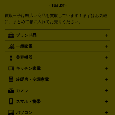
- ITEM LIST -
買取王子は幅広い商品を買取しています！
まずはお気軽
に、まとめて箱に入れてお売りください。
ブランド品
一般家電
ルイ・ヴィトン
エルメス
LOUIS VUITTON
HERMES
シャネル
グッチ
コーチ
CHANEL
GUCCI
COACH
美容機器
掃除機
アイロン
ミシン
電話機・FAX
電池・充電池
プラダ
フェリージ
ゴヤール
PRADA
Felisi
GOYARD
キッチン家電
ポーター
美顔器
脱毛器
家電買取の詳細はこちら
ヘアドライヤー
トゥミ
ヘアアイロン
EMS
フェ
PORTER
TUMI
イスケア
ボディケア
マッサージ機
電気シェーバー
電動
トリー バーチ
ロレックス
TORY BURCH
ROLEX
冷暖房・空調家電
オーブンレンジ・電子レンジ
炊飯器・精米機
ホットプレー
歯ブラシ
オメガ
アンテプリマ
OMEGA
ANTEPRIMA
ト・たこ焼き器
ホームベーカリー
電気圧力鍋
ミキサー・カ
カメラ
バレンシアガ
ストーブ
ファンヒーター
電気ヒーター
ふとん乾燥機
加
ッター
調理家電
BALENCIAGA
美容機器の詳細はこちら
ワインセラー
湿器、除湿器
空気清浄器
扇風機
サーキュレーター
ボッテガ・ヴェネタ
バーバリー
Bottega Veneta
BURBERRY
スマホ・携帯
ニコン
Canon
ソニー
富士フイルム
オリンパス
パナソニ
キッチン家電買取の
ブルガリ
カルティエ
BVLGARI
Cartier
ック
一眼レフカメラ
家電買取の詳細はこちら
コンパクトデジカメ（コンデジ）
ミラ
詳細はこちら
パソコン
ドルチェ＆ガッバーナ
フェンディ
Dolce&Gabbana
FENDI
iPhone
Xperia
Android
携帯電話
ポータブル充電器
スマ
ーレス一眼
一眼レフ レンズ各種
レンズフィルター
一脚・