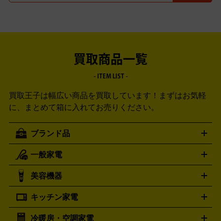
買取商品一覧
- ITEM LIST -
買取王子は幅広い商品を買取しています！
まずはお気軽
に、まとめて箱に入れてお売りください。
ブランド品
一般家電
ルイ・ヴィトン
エルメス
LOUIS VUITTON
HERMES
シャネル
グッチ
コーチ
CHANEL
GUCCI
COACH
美容機器
掃除機
アイロン
ミシン
電話機・FAX
電池・充電池
プラダ
フェリージ
ゴヤール
PRADA
Felisi
GOYARD
キッチン家電
ポーター
美顔器
脱毛器
家電買取の詳細はこちら
ヘアドライヤー
トゥミ
ヘアアイロン
EMS
フェ
PORTER
TUMI
イスケア
ボディケア
マッサージ機
電気シェーバー
電動
トリー バーチ
ロレックス
TORY BURCH
ROLEX
冷暖房・空調家電
オーブンレンジ・電子レンジ
炊飯器・精米機
ホットプレー