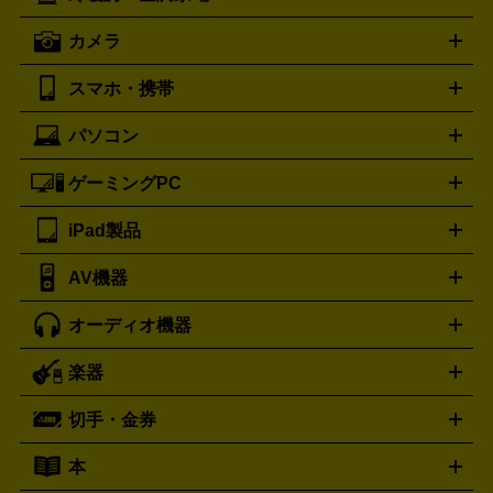
歯ブラシ
オメガ
アンテプリマ
OMEGA
ANTEPRIMA
ト・たこ焼き器
ホームベーカリー
電気圧力鍋
ミキサー・カ
カメラ
バレンシアガ
ストーブ
ファンヒーター
電気ヒーター
ふとん乾燥機
加
ッター
調理家電
BALENCIAGA
美容機器の詳細はこちら
ワインセラー
湿器、除湿器
空気清浄器
扇風機
サーキュレーター
ボッテガ・ヴェネタ
バーバリー
Bottega Veneta
BURBERRY
スマホ・携帯
ニコン
Canon
ソニー
富士フイルム
オリンパス
パナソニ
キッチン家電買取の
ブルガリ
カルティエ
BVLGARI
Cartier
ック
一眼レフカメラ
家電買取の詳細はこちら
コンパクトデジカメ（コンデジ）
ミラ
詳細はこちら
パソコン
ドルチェ＆ガッバーナ
フェンディ
Dolce&Gabbana
FENDI
iPhone
Xperia
Android
携帯電話
ポータブル充電器
スマ
ーレス一眼
一眼レフ レンズ各種
レンズフィルター
一脚・
ートフォンアクセサリー
三脚
ロエベ
ティファニー
Loewe
Tiffany&Co.
ゲーミングPC
ノートパソコン
デスクトップパソコン
Mac
パソコンパー
ツ
PCモニター
スマホ・携帯買取の詳細はこちら
パソコン周辺機器
電子ブックリーダー
プ
カメラ買取の詳細はこちら
ブランド品買取の詳細はこちら
iPad製品
デスクトップ
ノートパソコン
PCパーツ
周辺機器
リンター
AV機器
iPad
iPad Pro
ゲーミングPC買取の詳細はこちら
iPad Air
iPad mini
パソコン買取の詳細はこちら
オーディオ機器
ブルーレイ・DVDレコーダー
iPad製品買取の詳細はこちら
音楽プレイヤー
プロジェクタ
ー
ラジカセ
ラジオ
ミニコンポ・システムコンポ
ビデオ
楽器
スピーカー
プリメインアンプ
レコードプレーヤー・ターンテ
デッキ
カラオケ機器
テレビ
ブルーレイ・DVDプレーヤ
ーブル
CDプレイヤー
イヤホン
真空管アンプ
オープンリ
ー
マイク
リモコン
ICレコーダー
記録メディア
映像用
切手・金券
ギター
ベース
アコギ
バイオリン
サックス
フルート
ールデッキ
ヘッドホン
チューナー
AVアンプ
MDプレーヤ
ケーブル
キーボード
アンプ
エフェクター
ー
イコライザー
DATデッキ
ホームシアター・サラウンドセ
本
切手シート
クオカード
テレホンカード
ANA（全日空）株
ット
ウーファー
AV機器買取の詳細はこちら
ワイヤレス・ポータブルスピーカー
スマー