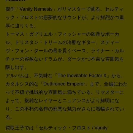
傑作「Vanity Nemesis」がリマスターで蘇る。セルティ
ック・フロストの悪夢的なサウンドが、より鮮烈かつ重
厚に迫りくる。
トーマス・ガブリエル・フィッシャーの凶暴なボーカ
ル、トリスタン・トリームの冷酷なギター、スティー
ヴ・フォン・タールの骨を貫くベース、ライナー・カル
チャーの容赦ないドラムが、ダークかつ不吉な雰囲気を
醸し出す。
アルバムは、不気味な「The Inevitable Factor X」から、
カタルシス的な「Dethroned Emperor」まで、全編にわた
って不穏で挑戦的な雰囲気に満ちている。リマスターに
よって、複雑なレイヤーとニュアンスがより鮮明にな
り、この不朽の名作の邪悪な魅力がさらに増幅されてい
る。
買取王子では「セルティック・フロスト / Vanity