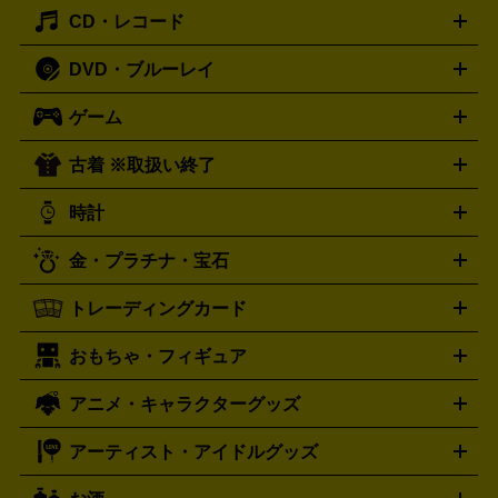
主優待券
JCBギフトカード
楽器買取の詳細はこちら
はがき・年賀状
トスピーカー
交換針・カートリッジ
音響用ケーブル
記録媒
CD・レコード
漫画・コミック
小説
ビジネス書
医学書・教育書
哲学・
体
人文書
趣味・暮らし本
切手・金券買取の詳細はこちら
写真集・絵本
DVD・ブルーレイ
J-POP
アニメ・ゲーム
サウンドトラック
ロック
ハード
オーディオ買取の詳細はこちら
ロック・ヘヴィーメタル
本買取の詳細はこちら
ジャズ
クラシック
ソウル・R＆
ゲーム
映画
ドラマ
アニメ
ミュージックビデオ
アイドル
スポ
B
歌謡曲・演歌
洋楽
K-POP
ブルース・カントリー
ヒッ
ーツ
お笑い
ドキュメンタリー
舞台・ステージ
プホップ
ダンス・エレクトロニカ
フュージョン
ワール
古着 ※取扱い終了
ニンテンドー Switch2
ニンテンドー Switch
ド
ヒーリング・ニューエイジ
キッズ・ファミリー
日本の伝
スイッチ2
スイッチ
ニンテンドー 3DS
DVD買取の詳細はこちら
ニンテンドー DS
PS5
PS4
統芸能・芸能
カラオケ
スポーツ・カルチャー
プレステ5
時計
PS3
PS Vita
PSP
PS4 pro
PS2
プレステ4
プレステ3
古着買取の詳細はこちら
プレイステーション
PS VR
ゲームボーイ
ゲームボーイア
CD・レコード買取の詳細はこちら
金・プラチナ・宝石
ドバンス
ロレックス
Wii
Wii U
オメガ
ゲームキューブ
XBOX One
XBOX
ROLEX
OMEGA
One X
XBOX One S
XBOX 360
ファミコン
スーパーファ
タグホイヤー
カシオ
セイコー
TAG Heuer
SEIKO
CASIO
トレーディングカード
ゴールド
インゴット
コイン・金貨
メダル・記念品
ジュ
ミコン
ニンテンドー64
セガサターン
ドリームキャスト
G-SHOCK
パネライ
カルティエ
Gショック
Panerai
Cartier
エリー・宝石
シルバーアクセサリー
銀食器・カトラリー
PCエンジン
ネオジオ
メガドライブ
PCゲーム
ゲームパッ
おもちゃ・フィギュア
スウォッチ
ポケモンカード
遊戯王
センチュリー
ワンピースカード
デュエルマスター
Swatch
CENTURY
ド
メモリーカード
アーケードスティック
レーシングコント
ズ
ホロライブ オフィシャルカードゲーム
サプライ品
未開
ローラー
ヘッドセット
amiibo
ニンテンドークラシックミニ
タイメックス
シチズン
プレゲ
TIMEX
CITIZEN
Breguet
アニメ・キャラクターグッズ
フィギュア
プラモデル
ミニカー
レトロトイ
エアガン・
封ボックス
金・プラチナ買取の詳細はこちら
未開封パック
その他カードゲーム
その他コレク
ファミコン
ニンテンドークラシックミニスーパーファミコン
ブルガリ
ダニエル・ウェリントン
BVLGARI
Daniel Wellington
モデルガン
ドール
鉄道模型
ションカード
メガドライブミニ
レトロフリーク
レトロゲーム互換機
アーティスト・アイドルグッズ
ディーゼル
アルマーニ
フェンディ
VTuberグッズ
缶バッジ
アクリルグッズ
ラバスト
タペス
Diesel
ARMANI
FENDI
トリー
抱き枕カバー
おもちゃ買取の詳細はこちら
一番くじ
ぬいぐるみ
トレーディングカード買取の詳細はこちら
フランクミュラー
グッチ
ゲーム買取の詳細はこちら
FRANCK MULLER
GUCCI