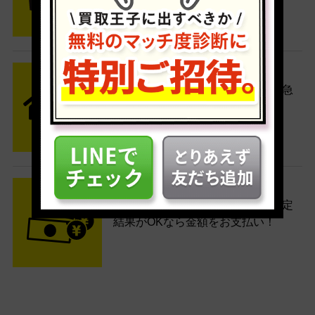
す。
STEP2 発送
送料無料でご自宅から発送！佐川急
便がご自宅まで引き取りに伺いま
す。
STEP3 ご入金
査定結果はメールでお知らせ。査定
結果がOKなら金額をお支払い！