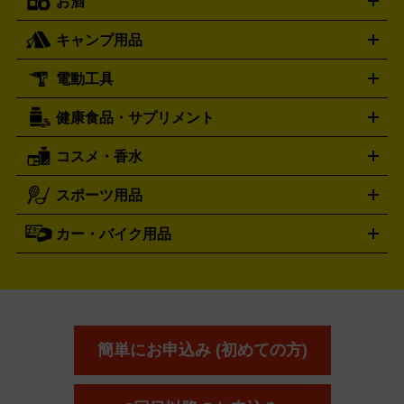
お酒
ライブDVD・Blu-ray
映像ソフト
アイドルCD
写真集
ペン
ハミルトン
ハリー･ウィンストン
Hamilton
Harry Winston
ライト
タオル
アニメ・キャラクターグッズ
Tシャツ
パーカー
はっぴ
生写真
ジャー
キャンプ用品
エルメス
ルミノックス
HERMES
LUMINOX
ウイスキー
ワイン
ブランデー
日本酒・焼酎
各種アルコ
ジ
アクリルキーホルダー
買取の詳細はこちら
トートバッグ
リュック
缶バッ
ール
ジ
ベースボールシャツ
うちわ
電動工具
テント・タープ
時計買取の詳細はこちら
寝袋・キャンプ寝具
ザック・リュック
発電
機
ナイフ
バーナー・バーベキューコンロ
お酒買取の詳細はこちら
ランタン・ライ
アーティスト・アイドルグッズ
健康食品・サプリメント
穴あけ・締付工具
切断工具
研磨工具
電動工具・充電工具
ト
クッカー・調理器具
キャンプテーブル・椅子
登山靴・ト
買取の詳細はこちら
レッキングシューズ
アウトドア用品
コスメ・香水
サントリー
アサヒ
MLM
サントリーウエルネス
カルピス
ハンディGPS、レインウエアなど
電動工具買取の詳細はこちら
スポーツ用品
SK-II
健康食品・サプリメント
シャネル
ドゥ・ラ・メール
キャンプ用品買取の詳細はこちら
エスケーツー
CHANEL
資生堂
買取の詳細はこちら
ポーラ
アディクション
DE LA MER
SHISEIDO
POLA
カー・バイク用品
ゴルフクラブ・ゴルフ用品
ドライバー
アイアンセット
フェ
アユーラ
アールエムケー
アルビ
ADDICTION
AYURA
RMK
アウェイウッド
ウェッジ
パター
ユーティリティ
テニス
オン
アンプリチュード
イヴ・サンローラ
ALBION
Amplitude
タイヤ
ブレーキパーツ
カーナビ
クラッチ
ドライブレコ
ラケット
バドミントンラケット
ン
イプサ
エスティローダー
YVES SAINT LAURENT
IPSA
ーダー
カーオーディオ
エスト
エレガンス
エリクシ
ESTEE LAUDER
est
Elégance
ール
オッペン化粧品
オバジ
花王
カネ
ELIXIR
Obagi
Kao
ボウ
KANEBO
簡単にお申込み (初めての方)
コスメ・香水買取の
詳細はこちら