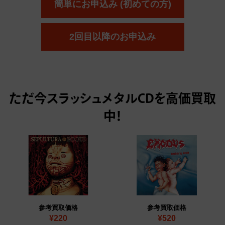
簡単にお申込み (初めての方)
2回目以降のお申込み
ただ今
スラッシュメタルCDを高価買取
中！
参考買取価格
参考買取価格
¥220
¥520