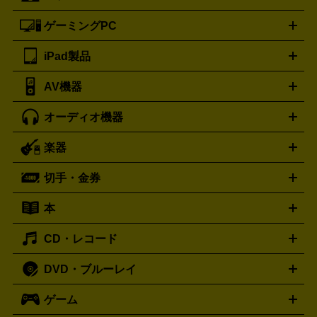
ートフォンアクセサリー
三脚
ロエベ
ティファニー
Loewe
Tiffany&Co.
ゲーミングPC
ノートパソコン
デスクトップパソコン
Mac
パソコンパー
ツ
PCモニター
スマホ・携帯買取の詳細はこちら
パソコン周辺機器
電子ブックリーダー
プ
カメラ買取の詳細はこちら
ブランド品買取の詳細はこちら
iPad製品
デスクトップ
ノートパソコン
PCパーツ
周辺機器
リンター
AV機器
iPad
iPad Pro
ゲーミングPC買取の詳細はこちら
iPad Air
iPad mini
パソコン買取の詳細はこちら
オーディオ機器
ブルーレイ・DVDレコーダー
iPad製品買取の詳細はこちら
音楽プレイヤー
プロジェクタ
ー
ラジカセ
ラジオ
ミニコンポ・システムコンポ
ビデオ
楽器
スピーカー
プリメインアンプ
レコードプレーヤー・ターンテ
デッキ
カラオケ機器
テレビ
ブルーレイ・DVDプレーヤ
ーブル
CDプレイヤー
イヤホン
真空管アンプ
オープンリ
ー
マイク
リモコン
ICレコーダー
記録メディア
映像用
切手・金券
ギター
ベース
アコギ
バイオリン
サックス
フルート
ールデッキ
ヘッドホン
チューナー
AVアンプ
MDプレーヤ
ケーブル
キーボード
アンプ
エフェクター
ー
イコライザー
DATデッキ
ホームシアター・サラウンドセ
本
切手シート
クオカード
テレホンカード
ANA（全日空）株
ット
ウーファー
AV機器買取の詳細はこちら
ワイヤレス・ポータブルスピーカー
スマー
主優待券
JCBギフトカード
楽器買取の詳細はこちら
はがき・年賀状
トスピーカー
交換針・カートリッジ
音響用ケーブル
記録媒
CD・レコード
漫画・コミック
小説
ビジネス書
医学書・教育書
哲学・
体
人文書
趣味・暮らし本
切手・金券買取の詳細はこちら
写真集・絵本
DVD・ブルーレイ
J-POP
アニメ・ゲーム
サウンドトラック
ロック
ハード
オーディオ買取の詳細はこちら
ロック・ヘヴィーメタル
本買取の詳細はこちら
ジャズ
クラシック
ソウル・R＆
ゲーム
映画
ドラマ
アニメ
ミュージックビデオ
アイドル
スポ
B
歌謡曲・演歌
洋楽
K-POP
ブルース・カントリー
ヒッ