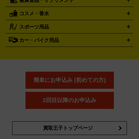
健康食品・サプリメント
穴あけ・締付工具
切断工具
研磨工具
電動工具・充電工具
ト
クッカー・調理器具
キャンプテーブル・椅子
登山靴・ト
買取の詳細はこちら
レッキングシューズ
アウトドア用品
コスメ・香水
サントリー
アサヒ
MLM
サントリーウエルネス
カルピス
ハンディGPS、レインウエアなど
電動工具買取の詳細はこちら
スポーツ用品
SK-II
健康食品・サプリメント
シャネル
ドゥ・ラ・メール
キャンプ用品買取の詳細はこちら
エスケーツー
CHANEL
資生堂
買取の詳細はこちら
ポーラ
アディクション
DE LA MER
SHISEIDO
POLA
カー・バイク用品
ゴルフクラブ・ゴルフ用品
ドライバー
アイアンセット
フェ
アユーラ
アールエムケー
アルビ
ADDICTION
AYURA
RMK
アウェイウッド
ウェッジ
パター
ユーティリティ
テニス
オン
アンプリチュード
イヴ・サンローラ
ALBION
Amplitude
タイヤ
ブレーキパーツ
カーナビ
クラッチ
ドライブレコ
ラケット
バドミントンラケット
ン
イプサ
エスティローダー
YVES SAINT LAURENT
IPSA
ーダー
カーオーディオ
エスト
エレガンス
エリクシ
ESTEE LAUDER
est
Elégance
ール
オッペン化粧品
オバジ
花王
カネ
ELIXIR
Obagi
Kao
ボウ
KANEBO
簡単にお申込み (初めての方)
コスメ・香水買取の
詳細はこちら
2回目以降のお申込み
買取王子トップページ