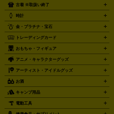
ーツ
お笑い
ドキュメンタリー
舞台・ステージ
プホップ
ダンス・エレクトロニカ
フュージョン
ワール
古着 ※取扱い終了
ニンテンドー Switch2
ニンテンドー Switch
ド
ヒーリング・ニューエイジ
キッズ・ファミリー
日本の伝
スイッチ2
スイッチ
ニンテンドー 3DS
DVD買取の詳細はこちら
ニンテンドー DS
PS5
PS4
統芸能・芸能
カラオケ
スポーツ・カルチャー
プレステ5
時計
PS3
PS Vita
PSP
PS4 pro
PS2
プレステ4
プレステ3
古着買取の詳細はこちら
プレイステーション
PS VR
ゲームボーイ
ゲームボーイア
CD・レコード買取の詳細はこちら
金・プラチナ・宝石
ドバンス
ロレックス
Wii
Wii U
オメガ
ゲームキューブ
XBOX One
XBOX
ROLEX
OMEGA
One X
XBOX One S
XBOX 360
ファミコン
スーパーファ
タグホイヤー
カシオ
セイコー
TAG Heuer
SEIKO
CASIO
トレーディングカード
ゴールド
インゴット
コイン・金貨
メダル・記念品
ジュ
ミコン
ニンテンドー64
セガサターン
ドリームキャスト
G-SHOCK
パネライ
カルティエ
Gショック
Panerai
Cartier
エリー・宝石
シルバーアクセサリー
銀食器・カトラリー
PCエンジン
ネオジオ
メガドライブ
PCゲーム
ゲームパッ
おもちゃ・フィギュア
スウォッチ
ポケモンカード
遊戯王
センチュリー
ワンピースカード
デュエルマスター
Swatch
CENTURY
ド
メモリーカード
アーケードスティック
レーシングコント
ズ
ホロライブ オフィシャルカードゲーム
サプライ品
未開
ローラー
ヘッドセット
amiibo
ニンテンドークラシックミニ
タイメックス
シチズン
プレゲ
TIMEX
CITIZEN
Breguet
アニメ・キャラクターグッズ
フィギュア
プラモデル
ミニカー
レトロトイ
エアガン・
封ボックス
金・プラチナ買取の詳細はこちら
未開封パック
その他カードゲーム
その他コレク
ファミコン
ニンテンドークラシックミニスーパーファミコン
ブルガリ
ダニエル・ウェリントン
BVLGARI
Daniel Wellington
モデルガン
ドール
鉄道模型
ションカード
メガドライブミニ
レトロフリーク
レトロゲーム互換機
アーティスト・アイドルグッズ
ディーゼル
アルマーニ
フェンディ
VTuberグッズ
缶バッジ
アクリルグッズ
ラバスト
タペス
Diesel
ARMANI
FENDI
トリー
抱き枕カバー
おもちゃ買取の詳細はこちら
一番くじ
ぬいぐるみ
トレーディングカード買取の詳細はこちら
フランクミュラー
グッチ
ゲーム買取の詳細はこちら
FRANCK MULLER
GUCCI
お酒
ライブDVD・Blu-ray
映像ソフト
アイドルCD
写真集
ペン
ハミルトン
ハリー･ウィンストン
Hamilton
Harry Winston
ライト
タオル
アニメ・キャラクターグッズ
Tシャツ
パーカー
はっぴ
生写真
ジャー
キャンプ用品
エルメス
ルミノックス
HERMES
LUMINOX
ウイスキー
ワイン
ブランデー
日本酒・焼酎
各種アルコ
ジ
アクリルキーホルダー
買取の詳細はこちら
トートバッグ
リュック
缶バッ
ール
ジ
ベースボールシャツ
うちわ
電動工具
テント・タープ
時計買取の詳細はこちら
寝袋・キャンプ寝具
ザック・リュック
発電
機
ナイフ
バーナー・バーベキューコンロ
お酒買取の詳細はこちら
ランタン・ライ
アーティスト・アイドルグッズ