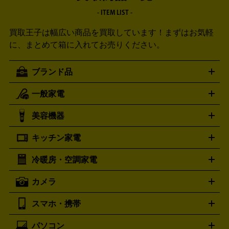
- ITEM LIST -
買取王子は幅広い商品を買取しています！
まずはお気軽
に、まとめて箱に入れてお売りください。
ブランド品
一般家電
ルイ・ヴィトン
エルメス
LOUIS VUITTON
HERMES
シャネル
グッチ
コーチ
CHANEL
GUCCI
COACH
美容機器
掃除機
アイロン
ミシン
電話機・FAX
電池・充電池
プラダ
フェリージ
ゴヤール
PRADA
Felisi
GOYARD
キッチン家電
ポーター
美顔器
脱毛器
家電買取の詳細はこちら
ヘアドライヤー
トゥミ
ヘアアイロン
EMS
フェ
PORTER
TUMI
イスケア
ボディケア
マッサージ機
電気シェーバー
電動
トリー バーチ
ロレックス
TORY BURCH
ROLEX
冷暖房・空調家電
オーブンレンジ・電子レンジ
炊飯器・精米機
ホットプレー
歯ブラシ
オメガ
アンテプリマ
OMEGA
ANTEPRIMA
ト・たこ焼き器
ホームベーカリー
電気圧力鍋
ミキサー・カ
カメラ
バレンシアガ
ストーブ
ファンヒーター
電気ヒーター
ふとん乾燥機
加
ッター
調理家電
BALENCIAGA
美容機器の詳細はこちら
ワインセラー
湿器、除湿器
空気清浄器
扇風機
サーキュレーター
ボッテガ・ヴェネタ
バーバリー
Bottega Veneta
BURBERRY
スマホ・携帯
ニコン
Canon
ソニー
富士フイルム
オリンパス
パナソニ
キッチン家電買取の
ブルガリ
カルティエ
BVLGARI
Cartier
ック
一眼レフカメラ
家電買取の詳細はこちら
コンパクトデジカメ（コンデジ）
ミラ
詳細はこちら
パソコン
ドルチェ＆ガッバーナ
フェンディ
Dolce&Gabbana
FENDI
iPhone
Xperia
Android
携帯電話
ポータブル充電器
スマ
ーレス一眼
一眼レフ レンズ各種
レンズフィルター
一脚・