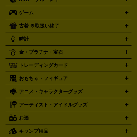
J-POP
アニメ・ゲーム
サウンドトラック
ロック
ハード
オーディオ買取の詳細はこちら
ロック・ヘヴィーメタル
本買取の詳細はこちら
ジャズ
クラシック
ソウル・R＆
ゲーム
映画
ドラマ
アニメ
ミュージックビデオ
アイドル
スポ
B
歌謡曲・演歌
洋楽
K-POP
ブルース・カントリー
ヒッ
ーツ
お笑い
ドキュメンタリー
舞台・ステージ
プホップ
ダンス・エレクトロニカ
フュージョン
ワール
古着 ※取扱い終了
ニンテンドー Switch2
ニンテンドー Switch
ド
ヒーリング・ニューエイジ
キッズ・ファミリー
日本の伝
スイッチ2
スイッチ
ニンテンドー 3DS
DVD買取の詳細はこちら
ニンテンドー DS
PS5
PS4
統芸能・芸能
カラオケ
スポーツ・カルチャー
プレステ5
時計
PS3
PS Vita
PSP
PS4 pro
PS2
プレステ4
プレステ3
古着買取の詳細はこちら
プレイステーション
PS VR
ゲームボーイ
ゲームボーイア
CD・レコード買取の詳細はこちら
金・プラチナ・宝石
ドバンス
ロレックス
Wii
Wii U
オメガ
ゲームキューブ
XBOX One
XBOX
ROLEX
OMEGA
One X
XBOX One S
XBOX 360
ファミコン
スーパーファ
タグホイヤー
カシオ
セイコー
TAG Heuer
SEIKO
CASIO
トレーディングカード
ゴールド
インゴット
コイン・金貨
メダル・記念品
ジュ
ミコン
ニンテンドー64
セガサターン
ドリームキャスト
G-SHOCK
パネライ
カルティエ
Gショック
Panerai
Cartier
エリー・宝石
シルバーアクセサリー
銀食器・カトラリー
PCエンジン
ネオジオ
メガドライブ
PCゲーム
ゲームパッ
おもちゃ・フィギュア
スウォッチ
ポケモンカード
遊戯王
センチュリー
ワンピースカード
デュエルマスター
Swatch
CENTURY
ド
メモリーカード
アーケードスティック
レーシングコント
ズ
ホロライブ オフィシャルカードゲーム
サプライ品
未開
ローラー
ヘッドセット
amiibo
ニンテンドークラシックミニ
タイメックス
シチズン
プレゲ
TIMEX
CITIZEN
Breguet
アニメ・キャラクターグッズ
フィギュア
プラモデル
ミニカー
レトロトイ
エアガン・
封ボックス
金・プラチナ買取の詳細はこちら
未開封パック
その他カードゲーム
その他コレク
ファミコン
ニンテンドークラシックミニスーパーファミコン
ブルガリ
ダニエル・ウェリントン
BVLGARI
Daniel Wellington
モデルガン
ドール
鉄道模型
ションカード
メガドライブミニ
レトロフリーク
レトロゲーム互換機
アーティスト・アイドルグッズ
ディーゼル
アルマーニ
フェンディ
VTuberグッズ
缶バッジ
アクリルグッズ
ラバスト
タペス
Diesel
ARMANI
FENDI
トリー
抱き枕カバー
おもちゃ買取の詳細はこちら
一番くじ
ぬいぐるみ
トレーディングカード買取の詳細はこちら
フランクミュラー
グッチ
ゲーム買取の詳細はこちら
FRANCK MULLER
GUCCI
お酒
ライブDVD・Blu-ray
映像ソフト
アイドルCD
写真集
ペン
ハミルトン
ハリー･ウィンストン
Hamilton
Harry Winston
ライト
タオル
アニメ・キャラクターグッズ
Tシャツ
パーカー
はっぴ
生写真
ジャー
キャンプ用品
エルメス
ルミノックス
HERMES
LUMINOX
ウイスキー
ワイン
ブランデー
日本酒・焼酎
各種アルコ
ジ
アクリルキーホルダー
買取の詳細はこちら
トートバッグ
リュック
缶バッ