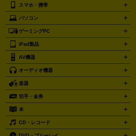
湿器、除湿器
空気清浄器
扇風機
サーキュレーター
ボッテガ・ヴェネタ
バーバリー
Bottega Veneta
BURBERRY
スマホ・携帯
ニコン
Canon
ソニー
富士フイルム
オリンパス
パナソニ
キッチン家電買取の
ブルガリ
カルティエ
BVLGARI
Cartier
ック
一眼レフカメラ
家電買取の詳細はこちら
コンパクトデジカメ（コンデジ）
ミラ
詳細はこちら
パソコン
ドルチェ＆ガッバーナ
フェンディ
Dolce&Gabbana
FENDI
iPhone
Xperia
Android
携帯電話
ポータブル充電器
スマ
ーレス一眼
一眼レフ レンズ各種
レンズフィルター
一脚・
ートフォンアクセサリー
三脚
ロエベ
ティファニー
Loewe
Tiffany&Co.
ゲーミングPC
ノートパソコン
デスクトップパソコン
Mac
パソコンパー
ツ
PCモニター
スマホ・携帯買取の詳細はこちら
パソコン周辺機器
電子ブックリーダー
プ
カメラ買取の詳細はこちら
ブランド品買取の詳細はこちら
iPad製品
デスクトップ
ノートパソコン
PCパーツ
周辺機器
リンター
AV機器
iPad
iPad Pro
ゲーミングPC買取の詳細はこちら
iPad Air
iPad mini
パソコン買取の詳細はこちら
オーディオ機器
ブルーレイ・DVDレコーダー
iPad製品買取の詳細はこちら
音楽プレイヤー
プロジェクタ
ー
ラジカセ
ラジオ
ミニコンポ・システムコンポ
ビデオ
楽器
スピーカー
プリメインアンプ
レコードプレーヤー・ターンテ
デッキ
カラオケ機器
テレビ
ブルーレイ・DVDプレーヤ
ーブル
CDプレイヤー
イヤホン
真空管アンプ
オープンリ
ー
マイク
リモコン
ICレコーダー
記録メディア
映像用
切手・金券
ギター
ベース
アコギ
バイオリン
サックス
フルート
ールデッキ
ヘッドホン
チューナー
AVアンプ
MDプレーヤ
ケーブル
キーボード
アンプ
エフェクター
ー
イコライザー
DATデッキ
ホームシアター・サラウンドセ
本
切手シート
クオカード
テレホンカード
ANA（全日空）株
ット
ウーファー
AV機器買取の詳細はこちら
ワイヤレス・ポータブルスピーカー
スマー
主優待券
JCBギフトカード
楽器買取の詳細はこちら
はがき・年賀状
トスピーカー
交換針・カートリッジ
音響用ケーブル
記録媒
CD・レコード
漫画・コミック
小説
ビジネス書
医学書・教育書
哲学・
体
人文書
趣味・暮らし本
切手・金券買取の詳細はこちら
写真集・絵本
DVD・ブルーレイ