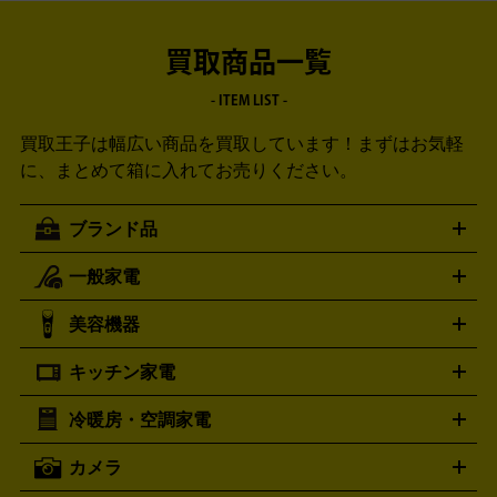
買取商品一覧
- ITEM LIST -
買取王子は幅広い商品を買取しています！
まずはお気軽
に、まとめて箱に入れてお売りください。
ブランド品
一般家電
ルイ・ヴィトン
エルメス
LOUIS VUITTON
HERMES
シャネル
グッチ
コーチ
CHANEL
GUCCI
COACH
美容機器
掃除機
アイロン
ミシン
電話機・FAX
電池・充電池
プラダ
フェリージ
ゴヤール
PRADA
Felisi
GOYARD
キッチン家電
ポーター
美顔器
脱毛器
家電買取の詳細はこちら
ヘアドライヤー
トゥミ
ヘアアイロン
EMS
フェ
PORTER
TUMI
イスケア
ボディケア
マッサージ機
電気シェーバー
電動
トリー バーチ
ロレックス
TORY BURCH
ROLEX
冷暖房・空調家電
オーブンレンジ・電子レンジ
炊飯器・精米機
ホットプレー
歯ブラシ
オメガ
アンテプリマ
OMEGA
ANTEPRIMA
ト・たこ焼き器
ホームベーカリー
電気圧力鍋
ミキサー・カ
カメラ
バレンシアガ
ストーブ
ファンヒーター
電気ヒーター
ふとん乾燥機
加
ッター
調理家電
BALENCIAGA
美容機器の詳細はこちら
ワインセラー