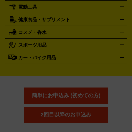
ール
ジ
ベースボールシャツ
うちわ
電動工具
テント・タープ
時計買取の詳細はこちら
寝袋・キャンプ寝具
ザック・リュック
発電
機
ナイフ
バーナー・バーベキューコンロ
お酒買取の詳細はこちら
ランタン・ライ
アーティスト・アイドルグッズ
健康食品・サプリメント
穴あけ・締付工具
切断工具
研磨工具
電動工具・充電工具
ト
クッカー・調理器具
キャンプテーブル・椅子
登山靴・ト
買取の詳細はこちら
レッキングシューズ
アウトドア用品
コスメ・香水
サントリー
アサヒ
MLM
サントリーウエルネス
カルピス
ハンディGPS、レインウエアなど
電動工具買取の詳細はこちら
スポーツ用品
SK-II
健康食品・サプリメント
シャネル
ドゥ・ラ・メール
キャンプ用品買取の詳細はこちら
エスケーツー
CHANEL
資生堂
買取の詳細はこちら
ポーラ
アディクション
DE LA MER
SHISEIDO
POLA
カー・バイク用品
ゴルフクラブ・ゴルフ用品
ドライバー
アイアンセット
フェ
アユーラ
アールエムケー
アルビ
ADDICTION
AYURA
RMK
アウェイウッド
ウェッジ
パター
ユーティリティ
テニス
オン
アンプリチュード
イヴ・サンローラ
ALBION
Amplitude
タイヤ
ブレーキパーツ
カーナビ
クラッチ
ドライブレコ
ラケット
バドミントンラケット
ン
イプサ
エスティローダー
YVES SAINT LAURENT
IPSA
ーダー
カーオーディオ
エスト
エレガンス
エリクシ
ESTEE LAUDER
est
Elégance
ール
オッペン化粧品
オバジ
花王
カネ
ELIXIR
Obagi
Kao
ボウ
KANEBO
簡単にお申込み (初めての方)
コスメ・香水買取の
詳細はこちら
2回目以降のお申込み