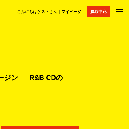
こんにちはゲストさん｜
マイページ
買取申込
法人買取
コラム
マイページ
採用情報
通販サイト
ジン ｜ R&B CDの