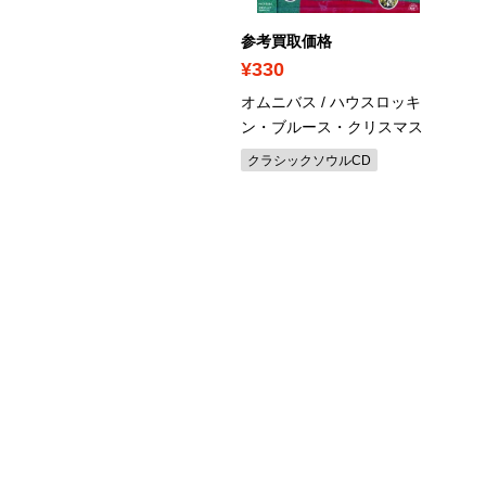
考買取価格
参考買取価格
340
¥330
ット・キング・コール /
オムニバス / ハウスロッキ
E CHRISTMAS SONG
ン・ブルース・クリスマス
ャズヴォーカルCD
クラシックソウルCD