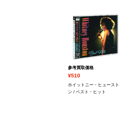
ICK UP
考買取価格
参考買取価格
790
¥510
ルーノ・マーズ / THE
ホイットニー・ヒュースト
OMANTIC
ン / ベスト・ヒット