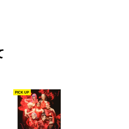
て
PICK UP