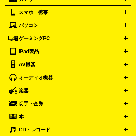
バレンシアガ
ストーブ
ファンヒーター
電気ヒーター
ふとん乾燥機
加
ッター
調理家電
BALENCIAGA
美容機器の詳細はこちら
ワインセラー
湿器、除湿器
空気清浄器
扇風機
サーキュレーター
ボッテガ・ヴェネタ
バーバリー
Bottega Veneta
BURBERRY
スマホ・携帯
ニコン
Canon
ソニー
富士フイルム
オリンパス
パナソニ
キッチン家電買取の
ブルガリ
カルティエ
BVLGARI
Cartier
ック
一眼レフカメラ
家電買取の詳細はこちら
コンパクトデジカメ（コンデジ）
ミラ
詳細はこちら
パソコン
ドルチェ＆ガッバーナ
フェンディ
Dolce&Gabbana
FENDI
iPhone
Xperia
Android
携帯電話
ポータブル充電器
スマ
ーレス一眼
一眼レフ レンズ各種
レンズフィルター
一脚・
ートフォンアクセサリー
三脚
ロエベ
ティファニー
Loewe
Tiffany&Co.
ゲーミングPC
ノートパソコン
デスクトップパソコン
Mac
パソコンパー
ツ
PCモニター
スマホ・携帯買取の詳細はこちら
パソコン周辺機器
電子ブックリーダー
プ
カメラ買取の詳細はこちら
ブランド品買取の詳細はこちら
iPad製品
デスクトップ
ノートパソコン
PCパーツ
周辺機器
リンター
AV機器
iPad
iPad Pro
ゲーミングPC買取の詳細はこちら
iPad Air
iPad mini
パソコン買取の詳細はこちら
オーディオ機器
ブルーレイ・DVDレコーダー
iPad製品買取の詳細はこちら
音楽プレイヤー
プロジェクタ
ー
ラジカセ
ラジオ
ミニコンポ・システムコンポ
ビデオ
楽器
スピーカー
プリメインアンプ
レコードプレーヤー・ターンテ
デッキ
カラオケ機器
テレビ
ブルーレイ・DVDプレーヤ
ーブル
CDプレイヤー
イヤホン
真空管アンプ
オープンリ
ー
マイク
リモコン
ICレコーダー
記録メディア
映像用
切手・金券
ギター
ベース
アコギ
バイオリン
サックス
フルート
ールデッキ
ヘッドホン
チューナー
AVアンプ
MDプレーヤ
ケーブル
キーボード
アンプ
エフェクター
ー
イコライザー
DATデッキ
ホームシアター・サラウンドセ
本
切手シート
クオカード
テレホンカード
ANA（全日空）株
ット
ウーファー
AV機器買取の詳細はこちら
ワイヤレス・ポータブルスピーカー
スマー
主優待券
JCBギフトカード
楽器買取の詳細はこちら
はがき・年賀状
トスピーカー
交換針・カートリッジ
音響用ケーブル
記録媒
CD・レコード
漫画・コミック
小説
ビジネス書
医学書・教育書
哲学・
体