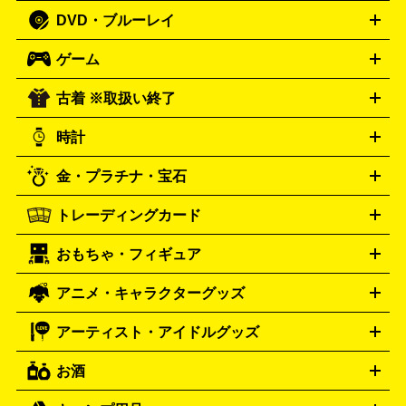
人文書
趣味・暮らし本
切手・金券買取の詳細はこちら
写真集・絵本
DVD・ブルーレイ
J-POP
アニメ・ゲーム
サウンドトラック
ロック
ハード
オーディオ買取の詳細はこちら
ロック・ヘヴィーメタル
本買取の詳細はこちら
ジャズ
クラシック
ソウル・R＆
ゲーム
映画
ドラマ
アニメ
ミュージックビデオ
アイドル
スポ
B
歌謡曲・演歌
洋楽
K-POP
ブルース・カントリー
ヒッ
ーツ
お笑い
ドキュメンタリー
舞台・ステージ
プホップ
ダンス・エレクトロニカ
フュージョン
ワール
古着 ※取扱い終了
ニンテンドー Switch2
ニンテンドー Switch
ド
ヒーリング・ニューエイジ
キッズ・ファミリー
日本の伝
スイッチ2
スイッチ
ニンテンドー 3DS
DVD買取の詳細はこちら
ニンテンドー DS
PS5
PS4
統芸能・芸能
カラオケ
スポーツ・カルチャー
プレステ5
時計
PS3
PS Vita
PSP
PS4 pro
PS2
プレステ4
プレステ3
古着買取の詳細はこちら
プレイステーション
PS VR
ゲームボーイ
ゲームボーイア
CD・レコード買取の詳細はこちら
金・プラチナ・宝石
ドバンス
ロレックス
Wii
Wii U
オメガ
ゲームキューブ
XBOX One
XBOX
ROLEX
OMEGA
One X
XBOX One S
XBOX 360
ファミコン
スーパーファ
タグホイヤー
カシオ
セイコー
TAG Heuer
SEIKO
CASIO
トレーディングカード
ゴールド
インゴット
コイン・金貨
メダル・記念品
ジュ
ミコン
ニンテンドー64
セガサターン
ドリームキャスト
G-SHOCK
パネライ
カルティエ
Gショック
Panerai
Cartier
エリー・宝石
シルバーアクセサリー
銀食器・カトラリー
PCエンジン
ネオジオ
メガドライブ
PCゲーム
ゲームパッ
おもちゃ・フィギュア
スウォッチ
ポケモンカード
遊戯王
センチュリー
ワンピースカード
デュエルマスター
Swatch
CENTURY
ド
メモリーカード
アーケードスティック
レーシングコント
ズ
ホロライブ オフィシャルカードゲーム
サプライ品
未開
ローラー
ヘッドセット
amiibo
ニンテンドークラシックミニ
タイメックス
シチズン
プレゲ
TIMEX
CITIZEN
Breguet
アニメ・キャラクターグッズ
フィギュア
プラモデル
ミニカー
レトロトイ
エアガン・
封ボックス
金・プラチナ買取の詳細はこちら
未開封パック
その他カードゲーム
その他コレク
ファミコン
ニンテンドークラシックミニスーパーファミコン
ブルガリ
ダニエル・ウェリントン
BVLGARI
Daniel Wellington
モデルガン
ドール
鉄道模型
ションカード
メガドライブミニ
レトロフリーク
レトロゲーム互換機
アーティスト・アイドルグッズ
ディーゼル
アルマーニ
フェンディ
VTuberグッズ
缶バッジ
アクリルグッズ
ラバスト
タペス
Diesel
ARMANI
FENDI
トリー
抱き枕カバー
おもちゃ買取の詳細はこちら
一番くじ
ぬいぐるみ
トレーディングカード買取の詳細はこちら
フランクミュラー
グッチ
ゲーム買取の詳細はこちら
FRANCK MULLER
GUCCI
お酒
ライブDVD・Blu-ray
映像ソフト
アイドルCD
写真集
ペン
ハミルトン
ハリー･ウィンストン
Hamilton
Harry Winston
ライト
タオル
アニメ・キャラクターグッズ
Tシャツ
パーカー
はっぴ
生写真
ジャー