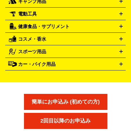
キャンプ用品
エルメス
ルミノックス
HERMES
LUMINOX
ウイスキー
ワイン
ブランデー
日本酒・焼酎
各種アルコ
ジ
アクリルキーホルダー
買取の詳細はこちら
トートバッグ
リュック
缶バッ
ール
ジ
ベースボールシャツ
うちわ
電動工具
テント・タープ
時計買取の詳細はこちら
寝袋・キャンプ寝具
ザック・リュック
発電
機
ナイフ
バーナー・バーベキューコンロ
お酒買取の詳細はこちら
ランタン・ライ
アーティスト・アイドルグッズ
健康食品・サプリメント
穴あけ・締付工具
切断工具
研磨工具
電動工具・充電工具
ト
クッカー・調理器具
キャンプテーブル・椅子
登山靴・ト
買取の詳細はこちら
レッキングシューズ
アウトドア用品
コスメ・香水
サントリー
アサヒ
MLM
サントリーウエルネス
カルピス
ハンディGPS、レインウエアなど
電動工具買取の詳細はこちら
スポーツ用品
SK-II
健康食品・サプリメント
シャネル
ドゥ・ラ・メール
キャンプ用品買取の詳細はこちら
エスケーツー
CHANEL
資生堂
買取の詳細はこちら
ポーラ
アディクション
DE LA MER
SHISEIDO
POLA
カー・バイク用品
ゴルフクラブ・ゴルフ用品
ドライバー
アイアンセット
フェ
アユーラ
アールエムケー
アルビ
ADDICTION
AYURA
RMK
アウェイウッド
ウェッジ
パター
ユーティリティ
テニス
オン
アンプリチュード
イヴ・サンローラ
ALBION
Amplitude
タイヤ
ブレーキパーツ
カーナビ
クラッチ
ドライブレコ
ラケット
バドミントンラケット
ン
イプサ
エスティローダー
YVES SAINT LAURENT
IPSA
ーダー
カーオーディオ
エスト
エレガンス
エリクシ
ESTEE LAUDER
est
Elégance
ール
オッペン化粧品
オバジ
花王
カネ
ELIXIR
Obagi
Kao
ボウ
KANEBO
簡単にお申込み (初めての方)
コスメ・香水買取の
詳細はこちら
2回目以降のお申込み