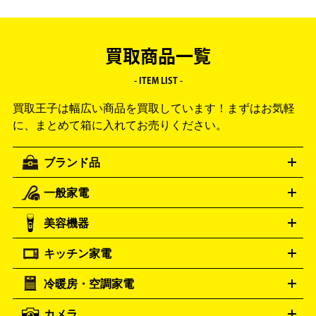
買取商品一覧
- ITEM LIST -
買取王子は幅広い商品を買取しています！
まずはお気軽
に、まとめて箱に入れてお売りください。
ブランド品
一般家電
ルイ・ヴィトン
エルメス
LOUIS VUITTON
HERMES
シャネル
グッチ
コーチ
CHANEL
GUCCI
COACH
美容機器
掃除機
アイロン
ミシン
電話機・FAX
電池・充電池
プラダ
フェリージ
ゴヤール
PRADA
Felisi
GOYARD
キッチン家電
ポーター
美顔器
脱毛器
家電買取の詳細はこちら
ヘアドライヤー
トゥミ
ヘアアイロン
EMS
フェ
PORTER
TUMI
イスケア
ボディケア
マッサージ機
電気シェーバー
電動
トリー バーチ
ロレックス
TORY BURCH
ROLEX
冷暖房・空調家電
オーブンレンジ・電子レンジ
炊飯器・精米機
ホットプレー
歯ブラシ
オメガ
アンテプリマ
OMEGA
ANTEPRIMA
ト・たこ焼き器
ホームベーカリー
電気圧力鍋
ミキサー・カ
カメラ