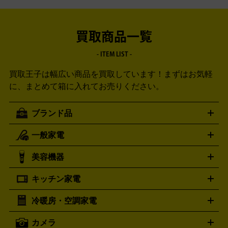
買取商品一覧
- ITEM LIST -
買取王子は幅広い商品を買取しています！
まずはお気軽
に、まとめて箱に入れてお売りください。
ブランド品
一般家電
ルイ・ヴィトン
エルメス
LOUIS VUITTON
HERMES
シャネル
グッチ
コーチ
CHANEL
GUCCI
COACH
美容機器
掃除機
アイロン
ミシン
電話機・FAX
電池・充電池
プラダ
フェリージ
ゴヤール
PRADA
Felisi
GOYARD
キッチン家電
ポーター
美顔器
脱毛器
家電買取の詳細はこちら
ヘアドライヤー
トゥミ
ヘアアイロン
EMS
フェ
PORTER
TUMI
イスケア
ボディケア
マッサージ機
電気シェーバー
電動
トリー バーチ
ロレックス
TORY BURCH
ROLEX
冷暖房・空調家電
オーブンレンジ・電子レンジ
炊飯器・精米機
ホットプレー
歯ブラシ
オメガ
アンテプリマ
OMEGA
ANTEPRIMA
ト・たこ焼き器
ホームベーカリー
電気圧力鍋
ミキサー・カ
カメラ
バレンシアガ
ストーブ
ファンヒーター
電気ヒーター
ふとん乾燥機
加
ッター
調理家電
BALENCIAGA
美容機器の詳細はこちら
ワインセラー