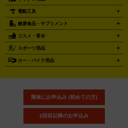
ウイスキー
ワイン
ブランデー
日本酒・焼酎
各種アルコ
ジ
アクリルキーホルダー
買取の詳細はこちら
トートバッグ
リュック
缶バッ
ール
ジ
ベースボールシャツ
うちわ
電動工具
テント・タープ
時計買取の詳細はこちら
寝袋・キャンプ寝具
ザック・リュック
発電
機
ナイフ
バーナー・バーベキューコンロ
お酒買取の詳細はこちら
ランタン・ライ
アーティスト・アイドルグッズ
健康食品・サプリメント
穴あけ・締付工具
切断工具
研磨工具
電動工具・充電工具
ト
クッカー・調理器具
キャンプテーブル・椅子
登山靴・ト
買取の詳細はこちら
レッキングシューズ
アウトドア用品
コスメ・香水
サントリー
アサヒ
MLM
サントリーウエルネス
カルピス
ハンディGPS、レインウエアなど
電動工具買取の詳細はこちら
スポーツ用品
SK-II
健康食品・サプリメント
シャネル
ドゥ・ラ・メール
キャンプ用品買取の詳細はこちら
エスケーツー
CHANEL
資生堂
買取の詳細はこちら
ポーラ
アディクション
DE LA MER
SHISEIDO
POLA
カー・バイク用品
ゴルフクラブ・ゴルフ用品
ドライバー
アイアンセット
フェ
アユーラ
アールエムケー
アルビ
ADDICTION
AYURA
RMK
アウェイウッド
ウェッジ
パター
ユーティリティ
テニス
オン
アンプリチュード
イヴ・サンローラ
ALBION
Amplitude
タイヤ
ブレーキパーツ
カーナビ
クラッチ
ドライブレコ
ラケット
バドミントンラケット
ン
イプサ
エスティローダー
YVES SAINT LAURENT
IPSA
ーダー
カーオーディオ
エスト
エレガンス
エリクシ
ESTEE LAUDER
est
Elégance
ール
オッペン化粧品
オバジ
花王
カネ
ELIXIR
Obagi
Kao
ボウ
KANEBO
簡単にお申込み (初めての方)
コスメ・香水買取の
詳細はこちら
2回目以降のお申込み