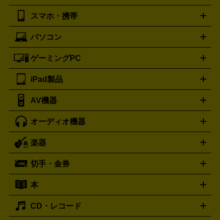
湿器、除湿器
空気清浄器
扇風機
サーキュレーター
ボッテガ・ヴェネタ
バーバリー
Bottega Veneta
BURBERRY
スマホ・携帯
ニコン
Canon
ソニー
富士フイルム
オリンパス
パナソニ
キッチン家電買取の
ブルガリ
カルティエ
BVLGARI
Cartier
ック
一眼レフカメラ
家電買取の詳細はこちら
コンパクトデジカメ（コンデジ）
ミラ
詳細はこちら
パソコン
ドルチェ＆ガッバーナ
フェンディ
Dolce&Gabbana
FENDI
iPhone
Xperia
Android
携帯電話
ポータブル充電器
スマ
ーレス一眼
一眼レフ レンズ各種
レンズフィルター
一脚・
ートフォンアクセサリー
三脚
ロエベ
ティファニー
Loewe
Tiffany&Co.
ゲーミングPC
ノートパソコン
デスクトップパソコン
Mac
パソコンパー
ツ
PCモニター
スマホ・携帯買取の詳細はこちら
パソコン周辺機器
電子ブックリーダー
プ
カメラ買取の詳細はこちら
ブランド品買取の詳細はこちら
iPad製品
デスクトップ
ノートパソコン
PCパーツ
周辺機器
リンター
AV機器
iPad
iPad Pro
ゲーミングPC買取の詳細はこちら
iPad Air
iPad mini
パソコン買取の詳細はこちら
オーディオ機器
ブルーレイ・DVDレコーダー
iPad製品買取の詳細はこちら
音楽プレイヤー
プロジェクタ
ー
ラジカセ
ラジオ
ミニコンポ・システムコンポ
ビデオ
楽器
スピーカー
プリメインアンプ
レコードプレーヤー・ターンテ
デッキ
カラオケ機器
テレビ
ブルーレイ・DVDプレーヤ
ーブル
CDプレイヤー
イヤホン
真空管アンプ
オープンリ
ー
マイク
リモコン
ICレコーダー
記録メディア
映像用
切手・金券
ギター
ベース
アコギ
バイオリン
サックス
フルート
ールデッキ
ヘッドホン
チューナー
AVアンプ
MDプレーヤ
ケーブル
キーボード
アンプ
エフェクター
ー
イコライザー
DATデッキ
ホームシアター・サラウンドセ
本
切手シート
クオカード
テレホンカード
ANA（全日空）株
ット
ウーファー
AV機器買取の詳細はこちら
ワイヤレス・ポータブルスピーカー
スマー
主優待券
JCBギフトカード
楽器買取の詳細はこちら
はがき・年賀状
トスピーカー
交換針・カートリッジ
音響用ケーブル
記録媒
CD・レコード
漫画・コミック
小説
ビジネス書
医学書・教育書
哲学・
体
人文書
趣味・暮らし本
切手・金券買取の詳細はこちら
写真集・絵本