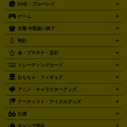
DVD・ブルーレイ
J-POP
アニメ・ゲーム
サウンドトラック
ロック
ハード
オーディオ買取の詳細はこちら
ロック・ヘヴィーメタル
本買取の詳細はこちら
ジャズ
クラシック
ソウル・R＆
ゲーム
映画
ドラマ
アニメ
ミュージックビデオ
アイドル
スポ
B
歌謡曲・演歌
洋楽
K-POP
ブルース・カントリー
ヒッ
ーツ
お笑い
ドキュメンタリー
舞台・ステージ
プホップ
ダンス・エレクトロニカ
フュージョン
ワール
古着 ※取扱い終了
ニンテンドー Switch2
ニンテンドー Switch
ド
ヒーリング・ニューエイジ
キッズ・ファミリー
日本の伝
スイッチ2
スイッチ
ニンテンドー 3DS
DVD買取の詳細はこちら
ニンテンドー DS
PS5
PS4
統芸能・芸能
カラオケ
スポーツ・カルチャー
プレステ5
時計
PS3
PS Vita
PSP
PS4 pro
PS2
プレステ4
プレステ3
古着買取の詳細はこちら
プレイステーション
PS VR
ゲームボーイ
ゲームボーイア
CD・レコード買取の詳細はこちら
金・プラチナ・宝石
ドバンス
ロレックス
Wii
Wii U
オメガ
ゲームキューブ
XBOX One
XBOX
ROLEX
OMEGA
One X
XBOX One S
XBOX 360
ファミコン
スーパーファ
タグホイヤー
カシオ
セイコー
TAG Heuer
SEIKO
CASIO
トレーディングカード
ゴールド
インゴット
コイン・金貨
メダル・記念品
ジュ
ミコン
ニンテンドー64
セガサターン
ドリームキャスト
G-SHOCK
パネライ
カルティエ
Gショック
Panerai
Cartier
エリー・宝石
シルバーアクセサリー
銀食器・カトラリー
PCエンジン
ネオジオ
メガドライブ
PCゲーム
ゲームパッ
おもちゃ・フィギュア
スウォッチ
ポケモンカード
遊戯王
センチュリー
ワンピースカード
デュエルマスター
Swatch
CENTURY
ド
メモリーカード
アーケードスティック
レーシングコント
ズ
ホロライブ オフィシャルカードゲーム
サプライ品
未開
ローラー
ヘッドセット
amiibo
ニンテンドークラシックミニ
タイメックス
シチズン
プレゲ
TIMEX
CITIZEN
Breguet
アニメ・キャラクターグッズ
フィギュア
プラモデル
ミニカー
レトロトイ
エアガン・
封ボックス
金・プラチナ買取の詳細はこちら
未開封パック
その他カードゲーム
その他コレク
ファミコン
ニンテンドークラシックミニスーパーファミコン
ブルガリ
ダニエル・ウェリントン
BVLGARI
Daniel Wellington
モデルガン
ドール
鉄道模型
ションカード
メガドライブミニ
レトロフリーク
レトロゲーム互換機
アーティスト・アイドルグッズ
ディーゼル
アルマーニ
フェンディ
VTuberグッズ
缶バッジ
アクリルグッズ
ラバスト
タペス
Diesel
ARMANI
FENDI
トリー
抱き枕カバー
おもちゃ買取の詳細はこちら
一番くじ
ぬいぐるみ
トレーディングカード買取の詳細はこちら
フランクミュラー
グッチ
ゲーム買取の詳細はこちら
FRANCK MULLER
GUCCI
お酒
ライブDVD・Blu-ray
映像ソフト
アイドルCD
写真集
ペン
ハミルトン
ハリー･ウィンストン
Hamilton
Harry Winston
ライト
タオル
アニメ・キャラクターグッズ
Tシャツ
パーカー
はっぴ
生写真
ジャー
キャンプ用品
エルメス
ルミノックス
HERMES
LUMINOX