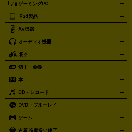
ゲーミングPC
ノートパソコン
デスクトップパソコン
Mac
パソコンパー
ツ
PCモニター
スマホ・携帯買取の詳細はこちら
パソコン周辺機器
電子ブックリーダー
プ
カメラ買取の詳細はこちら
ブランド品買取の詳細はこちら
iPad製品
デスクトップ
ノートパソコン
PCパーツ
周辺機器
リンター
AV機器
iPad
iPad Pro
ゲーミングPC買取の詳細はこちら
iPad Air
iPad mini
パソコン買取の詳細はこちら
オーディオ機器
ブルーレイ・DVDレコーダー
iPad製品買取の詳細はこちら
音楽プレイヤー
プロジェクタ
ー
ラジカセ
ラジオ
ミニコンポ・システムコンポ
ビデオ
楽器
スピーカー
プリメインアンプ
レコードプレーヤー・ターンテ
デッキ
カラオケ機器
テレビ
ブルーレイ・DVDプレーヤ
ーブル
CDプレイヤー
イヤホン
真空管アンプ
オープンリ
ー
マイク
リモコン
ICレコーダー
記録メディア
映像用
切手・金券
ギター
ベース
アコギ
バイオリン
サックス
フルート
ールデッキ
ヘッドホン
チューナー
AVアンプ
MDプレーヤ
ケーブル
キーボード
アンプ
エフェクター
ー
イコライザー
DATデッキ
ホームシアター・サラウンドセ
本
切手シート
クオカード
テレホンカード
ANA（全日空）株
ット
ウーファー
AV機器買取の詳細はこちら
ワイヤレス・ポータブルスピーカー
スマー
主優待券
JCBギフトカード
楽器買取の詳細はこちら
はがき・年賀状
トスピーカー
交換針・カートリッジ
音響用ケーブル
記録媒
CD・レコード
漫画・コミック
小説
ビジネス書
医学書・教育書
哲学・
体
人文書
趣味・暮らし本
切手・金券買取の詳細はこちら
写真集・絵本
DVD・ブルーレイ
J-POP
アニメ・ゲーム
サウンドトラック
ロック
ハード
オーディオ買取の詳細はこちら
ロック・ヘヴィーメタル
本買取の詳細はこちら
ジャズ
クラシック
ソウル・R＆
ゲーム
映画
ドラマ
アニメ
ミュージックビデオ
アイドル
スポ
B
歌謡曲・演歌
洋楽
K-POP
ブルース・カントリー
ヒッ
ーツ
お笑い
ドキュメンタリー
舞台・ステージ
プホップ
ダンス・エレクトロニカ
フュージョン
ワール
古着 ※取扱い終了
ニンテンドー Switch2
ニンテンドー Switch