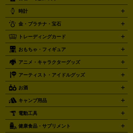
ド
ヒーリング・ニューエイジ
キッズ・ファミリー
日本の伝
スイッチ2
スイッチ
ニンテンドー 3DS
DVD買取の詳細はこちら
ニンテンドー DS
PS5
PS4
統芸能・芸能
カラオケ
スポーツ・カルチャー
プレステ5
時計
PS3
PS Vita
PSP
PS4 pro
PS2
プレステ4
プレステ3
古着買取の詳細はこちら
プレイステーション
PS VR
ゲームボーイ
ゲームボーイア
CD・レコード買取の詳細はこちら
金・プラチナ・宝石
ドバンス
ロレックス
Wii
Wii U
オメガ
ゲームキューブ
XBOX One
XBOX
ROLEX
OMEGA
One X
XBOX One S
XBOX 360
ファミコン
スーパーファ
タグホイヤー
カシオ
セイコー
TAG Heuer
SEIKO
CASIO
トレーディングカード
ゴールド
インゴット
コイン・金貨
メダル・記念品
ジュ
ミコン
ニンテンドー64
セガサターン
ドリームキャスト
G-SHOCK
パネライ
カルティエ
Gショック
Panerai
Cartier
エリー・宝石
シルバーアクセサリー
銀食器・カトラリー
PCエンジン
ネオジオ
メガドライブ
PCゲーム
ゲームパッ
おもちゃ・フィギュア
スウォッチ
ポケモンカード
遊戯王
センチュリー
ワンピースカード
デュエルマスター
Swatch
CENTURY
ド
メモリーカード
アーケードスティック
レーシングコント
ズ
ホロライブ オフィシャルカードゲーム
サプライ品
未開
ローラー
ヘッドセット
amiibo
ニンテンドークラシックミニ
タイメックス
シチズン
プレゲ
TIMEX
CITIZEN
Breguet
アニメ・キャラクターグッズ
フィギュア
プラモデル
ミニカー
レトロトイ
エアガン・
封ボックス
金・プラチナ買取の詳細はこちら
未開封パック
その他カードゲーム
その他コレク
ファミコン
ニンテンドークラシックミニスーパーファミコン
ブルガリ
ダニエル・ウェリントン
BVLGARI
Daniel Wellington
モデルガン
ドール
鉄道模型
ションカード
メガドライブミニ
レトロフリーク
レトロゲーム互換機
アーティスト・アイドルグッズ
ディーゼル
アルマーニ
フェンディ
VTuberグッズ
缶バッジ
アクリルグッズ
ラバスト
タペス
Diesel
ARMANI
FENDI
トリー
抱き枕カバー
おもちゃ買取の詳細はこちら
一番くじ
ぬいぐるみ
トレーディングカード買取の詳細はこちら
フランクミュラー
グッチ
ゲーム買取の詳細はこちら
FRANCK MULLER
GUCCI
お酒
ライブDVD・Blu-ray
映像ソフト
アイドルCD
写真集
ペン
ハミルトン
ハリー･ウィンストン
Hamilton
Harry Winston
ライト
タオル
アニメ・キャラクターグッズ
Tシャツ
パーカー
はっぴ
生写真
ジャー
キャンプ用品
エルメス
ルミノックス
HERMES
LUMINOX
ウイスキー
ワイン
ブランデー
日本酒・焼酎
各種アルコ
ジ
アクリルキーホルダー
買取の詳細はこちら
トートバッグ
リュック
缶バッ
ール
ジ
ベースボールシャツ
うちわ
電動工具
テント・タープ
時計買取の詳細はこちら
寝袋・キャンプ寝具
ザック・リュック
発電
機
ナイフ
バーナー・バーベキューコンロ
お酒買取の詳細はこちら
ランタン・ライ
アーティスト・アイドルグッズ
健康食品・サプリメント
穴あけ・締付工具
切断工具
研磨工具
電動工具・充電工具
ト
クッカー・調理器具
キャンプテーブル・椅子
登山靴・ト
買取の詳細はこちら