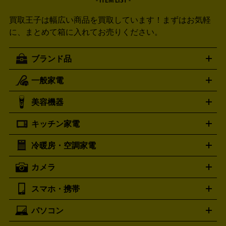
- ITEM LIST -
買取王子は幅広い商品を買取しています！
まずはお気軽
に、まとめて箱に入れてお売りください。
ブランド品
一般家電
ルイ・ヴィトン
エルメス
LOUIS VUITTON
HERMES
シャネル
グッチ
コーチ
CHANEL
GUCCI
COACH
美容機器
掃除機
アイロン
ミシン
電話機・FAX
電池・充電池
プラダ
フェリージ
ゴヤール
PRADA
Felisi
GOYARD
キッチン家電
ポーター
美顔器
脱毛器
家電買取の詳細はこちら
ヘアドライヤー
トゥミ
ヘアアイロン
EMS
フェ
PORTER
TUMI
イスケア
ボディケア
マッサージ機
電気シェーバー
電動
トリー バーチ
ロレックス
TORY BURCH
ROLEX
冷暖房・空調家電
オーブンレンジ・電子レンジ
炊飯器・精米機
ホットプレー
歯ブラシ
オメガ
アンテプリマ
OMEGA
ANTEPRIMA
ト・たこ焼き器
ホームベーカリー
電気圧力鍋
ミキサー・カ
カメラ
バレンシアガ
ストーブ
ファンヒーター
電気ヒーター
ふとん乾燥機
加
ッター
調理家電
BALENCIAGA
美容機器の詳細はこちら
ワインセラー
湿器、除湿器
空気清浄器
扇風機
サーキュレーター
ボッテガ・ヴェネタ
バーバリー
Bottega Veneta
BURBERRY
スマホ・携帯
ニコン
Canon
ソニー
富士フイルム
オリンパス
パナソニ
キッチン家電買取の
ブルガリ
カルティエ
BVLGARI
Cartier
ック
一眼レフカメラ
家電買取の詳細はこちら
コンパクトデジカメ（コンデジ）
ミラ
詳細はこちら
パソコン
ドルチェ＆ガッバーナ
フェンディ
Dolce&Gabbana
FENDI
iPhone
Xperia
Android
携帯電話
ポータブル充電器
スマ
ーレス一眼
一眼レフ レンズ各種
レンズフィルター
一脚・
ートフォンアクセサリー
三脚
ロエベ
ティファニー
Loewe
Tiffany&Co.