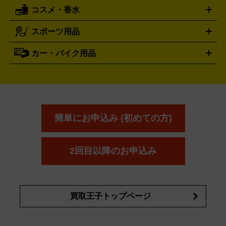
レッキングシューズ
アウトドア用品
コスメ・香水
サントリー
アサヒ
MLM
サントリーウエルネス
カルピス
ハンディGPS、レインウエアなど
電動工具買取の詳細はこちら
スポーツ用品
SK-II
健康食品・サプリメント
シャネル
ドゥ・ラ・メール
キャンプ用品買取の詳細はこちら
エスケーツー
CHANEL
資生堂
買取の詳細はこちら
ポーラ
アディクション
DE LA MER
SHISEIDO
POLA
カー・バイク用品
ゴルフクラブ・ゴルフ用品
ドライバー
アイアンセット
フェ
アユーラ
アールエムケー
アルビ
ADDICTION
AYURA
RMK
アウェイウッド
ウェッジ
パター
ユーティリティ
テニス
オン
アンプリチュード
イヴ・サンローラ
ALBION
Amplitude
タイヤ
ブレーキパーツ
カーナビ
クラッチ
ドライブレコ
ラケット
バドミントンラケット
ン
イプサ
エスティローダー
YVES SAINT LAURENT
IPSA
ーダー
カーオーディオ
エスト
エレガンス
エリクシ
ESTEE LAUDER
est
Elégance
ール
オッペン化粧品
オバジ
花王
カネ
ELIXIR
Obagi
Kao
ボウ
KANEBO
簡単にお申込み (初めての方)
コスメ・香水買取の
詳細はこちら
2回目以降のお申込み
買取王子トップページ