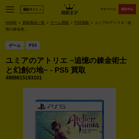
マイページ
買取申込
通販サイト
HOME
買取商品一覧
ゲーム買取
PS5買取
ユミアのアトリエ ~追
憶の錬金術...
ゲーム
PS5
ユミアのアトリエ ~追憶の錬金術士
と幻創の地~ - PS5 買取
4988615193101