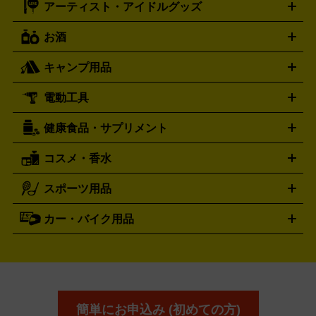
アーティスト・アイドルグッズ
ディーゼル
アルマーニ
フェンディ
VTuberグッズ
缶バッジ
アクリルグッズ
ラバスト
タペス
Diesel
ARMANI
FENDI
トリー
抱き枕カバー
おもちゃ買取の詳細はこちら
一番くじ
ぬいぐるみ
トレーディングカード買取の詳細はこちら
フランクミュラー
グッチ
ゲーム買取の詳細はこちら
FRANCK MULLER
GUCCI
お酒
ライブDVD・Blu-ray
映像ソフト
アイドルCD
写真集
ペン
ハミルトン
ハリー･ウィンストン
Hamilton
Harry Winston
ライト
タオル
アニメ・キャラクターグッズ
Tシャツ
パーカー
はっぴ
生写真
ジャー
キャンプ用品
エルメス
ルミノックス
HERMES
LUMINOX
ウイスキー
ワイン
ブランデー
日本酒・焼酎
各種アルコ
ジ
アクリルキーホルダー
買取の詳細はこちら
トートバッグ
リュック
缶バッ
ール
ジ
ベースボールシャツ
うちわ
電動工具
テント・タープ
時計買取の詳細はこちら
寝袋・キャンプ寝具
ザック・リュック
発電
機
ナイフ
バーナー・バーベキューコンロ
お酒買取の詳細はこちら
ランタン・ライ
アーティスト・アイドルグッズ
健康食品・サプリメント
穴あけ・締付工具
切断工具
研磨工具
電動工具・充電工具
ト
クッカー・調理器具
キャンプテーブル・椅子
登山靴・ト
買取の詳細はこちら
レッキングシューズ
アウトドア用品
コスメ・香水
サントリー
アサヒ
MLM
サントリーウエルネス
カルピス
ハンディGPS、レインウエアなど
電動工具買取の詳細はこちら
スポーツ用品
SK-II
健康食品・サプリメント
シャネル
ドゥ・ラ・メール
キャンプ用品買取の詳細はこちら
エスケーツー
CHANEL
資生堂
買取の詳細はこちら
ポーラ
アディクション
DE LA MER
SHISEIDO
POLA
カー・バイク用品
ゴルフクラブ・ゴルフ用品
ドライバー
アイアンセット
フェ
アユーラ
アールエムケー
アルビ
ADDICTION
AYURA
RMK
アウェイウッド
ウェッジ
パター
ユーティリティ
テニス
オン
アンプリチュード
イヴ・サンローラ
ALBION
Amplitude
タイヤ
ブレーキパーツ
カーナビ
クラッチ
ドライブレコ
ラケット
バドミントンラケット
ン
イプサ
エスティローダー
YVES SAINT LAURENT
IPSA
ーダー
カーオーディオ
エスト
エレガンス
エリクシ
ESTEE LAUDER
est
Elégance
ール
オッペン化粧品
オバジ
花王
カネ
ELIXIR
Obagi
Kao
ボウ
KANEBO
簡単にお申込み (初めての方)