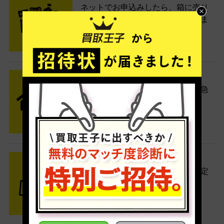
ネットでお申込みしたら、箱に売り
たい商品をいろいろ詰めて梱包しま
す。
STEP2 発送
送料無料でご自宅から発送！佐川急
便がご自宅まで引き取りに伺いま
す。
STEP3 ご入金
査定結果はメールでお知らせ。査定
結果がOKなら金額をお支払い！