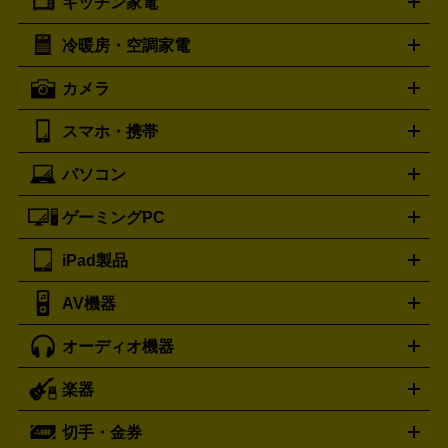
キッチン家電
ポーター
美顔器
脱毛器
家電買取の詳細はこちら
ヘアドライヤー
トゥミ
ヘアアイロン
EMS
フェ
PORTER
TUMI
イスケア
ボディケア
マッサージ機
電気シェーバー
電動
トリー バーチ
ロレックス
TORY BURCH
ROLEX
冷暖房・空調家電
オーブンレンジ・電子レンジ
炊飯器・精米機
ホットプレー
歯ブラシ
オメガ
アンテプリマ
OMEGA
ANTEPRIMA
ト・たこ焼き器
ホームベーカリー
電気圧力鍋
ミキサー・カ
カメラ
バレンシアガ
ストーブ
ファンヒーター
電気ヒーター
ふとん乾燥機
加
ッター
調理家電
BALENCIAGA
美容機器の詳細はこちら
ワインセラー
湿器、除湿器
空気清浄器
扇風機
サーキュレーター
ボッテガ・ヴェネタ
バーバリー
Bottega Veneta
BURBERRY
スマホ・携帯
ニコン
Canon
ソニー
富士フイルム
オリンパス
パナソニ
キッチン家電買取の
ブルガリ
カルティエ
BVLGARI
Cartier
ック
一眼レフカメラ
家電買取の詳細はこちら
コンパクトデジカメ（コンデジ）
ミラ
詳細はこちら
パソコン
ドルチェ＆ガッバーナ
フェンディ
Dolce&Gabbana
FENDI
iPhone
Xperia
Android
携帯電話
ポータブル充電器
スマ
ーレス一眼
一眼レフ レンズ各種
レンズフィルター
一脚・
ートフォンアクセサリー
三脚
ロエベ
ティファニー
Loewe
Tiffany&Co.
ゲーミングPC
ノートパソコン
デスクトップパソコン
Mac
パソコンパー
ツ
PCモニター
スマホ・携帯買取の詳細はこちら
パソコン周辺機器
電子ブックリーダー
プ
カメラ買取の詳細はこちら
ブランド品買取の詳細はこちら
iPad製品
デスクトップ
ノートパソコン
PCパーツ
周辺機器
リンター
AV機器
iPad
iPad Pro
ゲーミングPC買取の詳細はこちら
iPad Air
iPad mini
パソコン買取の詳細はこちら
オーディオ機器
ブルーレイ・DVDレコーダー
iPad製品買取の詳細はこちら
音楽プレイヤー
プロジェクタ
ー
ラジカセ
ラジオ
ミニコンポ・システムコンポ
ビデオ
楽器
スピーカー
プリメインアンプ
レコードプレーヤー・ターンテ
デッキ
カラオケ機器
テレビ
ブルーレイ・DVDプレーヤ
ーブル
CDプレイヤー
イヤホン
真空管アンプ
オープンリ
ー
マイク
リモコン
ICレコーダー
記録メディア
映像用
切手・金券
ギター
ベース
アコギ
バイオリン
サックス
フルート
ールデッキ
ヘッドホン
チューナー
AVアンプ
MDプレーヤ
ケーブル