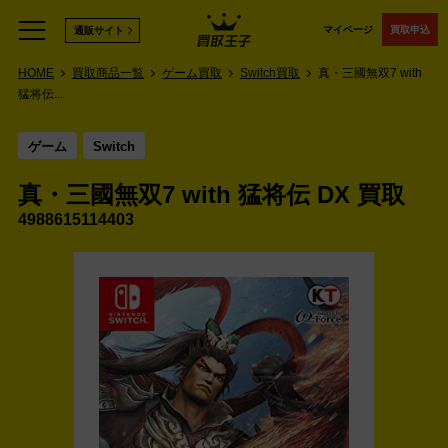
マイページ
買取申込
通販サイト
HOME
買取商品一覧
ゲーム買取
Switch買取
真・三國無双7 with
猛将伝...
ゲーム
Switch
真・三國無双7 with 猛将伝 DX 買取
4988615114403