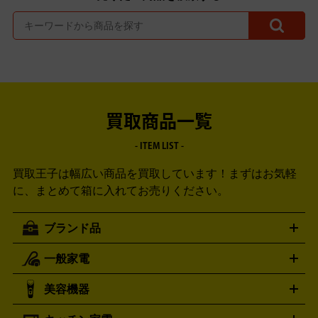
買取商品一覧
- ITEM LIST -
買取王子は幅広い商品を買取しています！
まずはお気軽
に、まとめて箱に入れてお売りください。
ブランド品
一般家電
ルイ・ヴィトン
エルメス
LOUIS VUITTON
HERMES
シャネル
グッチ
コーチ
CHANEL
GUCCI
COACH
美容機器
掃除機
アイロン
ミシン
電話機・FAX
電池・充電池
プラダ
フェリージ
ゴヤール
PRADA
Felisi
GOYARD