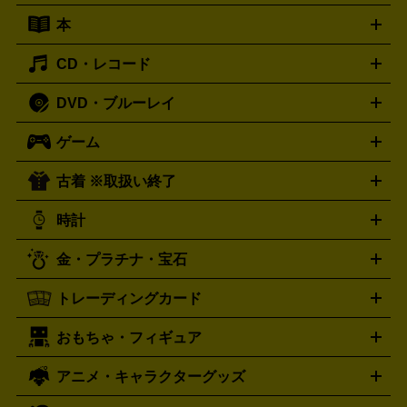
キーボード
アンプ
エフェクター
ー
イコライザー
DATデッキ
ホームシアター・サラウンドセ
本
切手シート
クオカード
テレホンカード
ANA（全日空）株
ット
ウーファー
AV機器買取の詳細はこちら
ワイヤレス・ポータブルスピーカー
スマー
主優待券
JCBギフトカード
楽器買取の詳細はこちら
はがき・年賀状
トスピーカー
交換針・カートリッジ
音響用ケーブル
記録媒
CD・レコード
漫画・コミック
小説
ビジネス書
医学書・教育書
哲学・
体
人文書
趣味・暮らし本
切手・金券買取の詳細はこちら
写真集・絵本
DVD・ブルーレイ
J-POP
アニメ・ゲーム
サウンドトラック
ロック
ハード
オーディオ買取の詳細はこちら
ロック・ヘヴィーメタル
本買取の詳細はこちら
ジャズ
クラシック
ソウル・R＆
ゲーム
映画
ドラマ
アニメ
ミュージックビデオ
アイドル
スポ
B
歌謡曲・演歌
洋楽
K-POP
ブルース・カントリー
ヒッ
ーツ
お笑い
ドキュメンタリー
舞台・ステージ
プホップ
ダンス・エレクトロニカ
フュージョン
ワール
古着 ※取扱い終了
ニンテンドー Switch2
ニンテンドー Switch
ド
ヒーリング・ニューエイジ
キッズ・ファミリー
日本の伝
スイッチ2
スイッチ
ニンテンドー 3DS
DVD買取の詳細はこちら
ニンテンドー DS
PS5
PS4
統芸能・芸能
カラオケ
スポーツ・カルチャー
プレステ5
時計
PS3
PS Vita
PSP
PS4 pro
PS2
プレステ4
プレステ3
古着買取の詳細はこちら
プレイステーション
PS VR
ゲームボーイ
ゲームボーイア
CD・レコード買取の詳細はこちら
金・プラチナ・宝石
ドバンス
ロレックス
Wii
Wii U
オメガ
ゲームキューブ
XBOX One
XBOX
ROLEX
OMEGA
One X
XBOX One S
XBOX 360
ファミコン
スーパーファ
タグホイヤー
カシオ
セイコー
TAG Heuer
SEIKO
CASIO
トレーディングカード
ゴールド
インゴット
コイン・金貨
メダル・記念品
ジュ
ミコン
ニンテンドー64
セガサターン
ドリームキャスト
G-SHOCK
パネライ
カルティエ
Gショック
Panerai
Cartier
エリー・宝石
シルバーアクセサリー
銀食器・カトラリー
PCエンジン
ネオジオ
メガドライブ
PCゲーム
ゲームパッ
おもちゃ・フィギュア
スウォッチ
ポケモンカード
遊戯王
センチュリー
ワンピースカード
デュエルマスター
Swatch
CENTURY
ド
メモリーカード
アーケードスティック
レーシングコント
ズ
ホロライブ オフィシャルカードゲーム
サプライ品
未開
ローラー
ヘッドセット
amiibo
ニンテンドークラシックミニ
タイメックス
シチズン
プレゲ
TIMEX
CITIZEN
Breguet
アニメ・キャラクターグッズ
フィギュア
プラモデル
ミニカー
レトロトイ
エアガン・
封ボックス
金・プラチナ買取の詳細はこちら
未開封パック
その他カードゲーム
その他コレク
ファミコン
ニンテンドークラシックミニスーパーファミコン
ブルガリ
ダニエル・ウェリントン
BVLGARI
Daniel Wellington
モデルガン
ドール
鉄道模型
ションカード
メガドライブミニ
レトロフリーク
レトロゲーム互換機