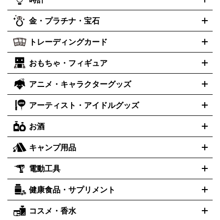
PS3
PS Vita
PSP
PS4 pro
PS2
プ
プレステ4
プレステ3
古着買取の詳細はこちら
レイステーション
PS VR
ゲームボーイ
ゲームボーイアドバ
CD・レコード買取の詳細はこちら
金・プラチナ・宝石
ンス
ロレックス
Wii
Wii U
ゲームキューブ
オメガ
XBOX One
タグホイヤー
XBOX One
ROLEX
OMEGA
TAG Heuer
X
XBOX One S
XBOX 360
ファミコン
スーパーファミコ
カシオ
セイコー
G-SHOCK
SEIKO
CASIO
Gショック
トレーディングカード
ゴールド
インゴット
コイン・金貨
メダル・記念品
ジュエ
ン
ニンテンドー64
セガサターン
ドリームキャスト
PCエ
パネライ
カルティエ
スウォッチ
Panerai
Cartier
Swatch
リー・宝石
シルバーアクセサリー
銀食器・カトラリー
ンジン
ネオジオ
メガドライブ
PCゲーム
ゲームパッド
おもちゃ・フィギュア
センチュリー
ポケモンカード
遊戯王
タイメックス
ワンピースカード
デュエルマスター
CENTURY
TIMEX
メモリーカード
アーケードスティック
レーシングコントロー
ズ
ホロライブ オフィシャルカードゲーム
金・プラチナ買取の詳細はこちら
サプライ品
未開封
ラー
ヘッドセット
amiibo
ニンテンドークラシックミニファ
シチズン
プレゲ
ブルガリ
CITIZEN
Breguet
BVLGARI
アニメ・キャラクターグッズ
フィギュア
プラモデル
ミニカー
レトロトイ
エアガン・モ
ボックス
未開封パック
その他カードゲーム
その他コレクシ
ミコン
ニンテンドークラシックミニスーパーファミコン
メガ
ダニエル・ウェリントン
ディーゼル
Daniel Wellington
Diesel
デルガン
ドール
鉄道模型
ョンカード
ドライブミニ
レトロフリーク
レトロゲーム互換機
アーティスト・アイドルグッズ
アルマーニ
フェンディ
VTuberグッズ
缶バッジ
アクリルグッズ
ラバスト
タペスト
ARMANI
FENDI
リー
抱き枕カバー
おもちゃ買取の詳細はこちら
一番くじ
ぬいぐるみ
トレーディングカード買取の詳細はこちら
フランクミュラー
グッチ
ゲーム買取の詳細はこちら
FRANCK MULLER
GUCCI
お酒
ライブDVD・Blu-ray
映像ソフト
アイドルCD
写真集
ペン
ハミルトン
ハリー･ウィンストン
Hamilton
Harry Winston
ライト
タオル
アニメ・キャラクターグッズ
Tシャツ
パーカー
はっぴ
生写真
ジャー
キャンプ用品
エルメス
ルミノックス
HERMES
LUMINOX
ウイスキー
ワイン
ブランデー
日本酒・焼酎
各種アルコー
ジ
アクリルキーホルダー
買取の詳細はこちら
トートバッグ
リュック
缶バッ
ル
ジ
ベースボールシャツ
うちわ
電動工具
テント・タープ
時計買取の詳細はこちら
寝袋・キャンプ寝具
ザック・リュック
発電
機
ナイフ
バーナー・バーベキューコンロ
お酒買取の詳細はこちら
ランタン・ライ
アーティスト・アイドルグッズ
健康食品・サプリメント
穴あけ・締付工具
切断工具
研磨工具
電動工具・充電工具
ト
クッカー・調理器具
キャンプテーブル・椅子
登山靴・ト
買取の詳細はこちら
レッキングシューズ
アウトドア用品
ハンディGPS、レインウエアなど
コスメ・香水
サントリー
アサヒ
MLM
サントリーウエルネス
カルピス