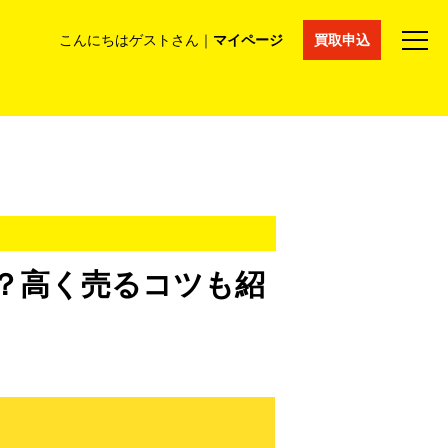
こんにちはゲストさん｜
マイページ
買取申込
法人買取
コラム
マイページ
採用情報
通販サイト
？高く売るコツも紹