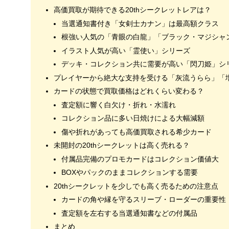
高価買取が期待できる20thシークレットレアは？
当選通知書付き「女剣士カナン」は最高額クラス
根強い人気の「青眼の白龍」「ブラック・マジシャ
イラスト人気が高い「霊使い」シリーズ
デッキ・コレクション共に需要が高い「閃刀姫」シ
プレイヤーから絶大な支持を受ける「灰流うらら」「
カードの状態で買取価格はどれくらい変わる？
査定額に響く白欠け・折れ・水濡れ
コレクション品に多い日焼けによる大幅減額
傷や折れがあっても高価買取される希少カード
未開封の20thシークレットは高く売れる？
付属品完備のプロモカードはコレクション価値大
BOXやパックのままコレクションする需要
20thシークレットを少しでも高く売るための注意点
カードの角や縁を守るスリーブ・ローダーの重要性
査定額を左右する当選通知書などの付属品
まとめ