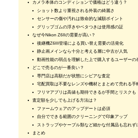
カメラ本体のコンディションで価格はどう違う？
ショット数より重視される外装の綺麗さ
センサーの傷や汚れは致命的な減額ポイント
グリップゴムの浮きやベタつきは使用感の証
なぜ今Nikon Z6IIの需要が高い？
後継機Z6III登場による買い替え需要の活発化
静止画メインなら十分と考える層に中古が人気
動画性能の弱点を理解した上で購入するユーザーの
どこで売るのが一番良い？
専門店は高額だが状態にシビアな査定
宅配買取は不要なレンズや機材とまとめて売れる手
フリマアプリは高値も期待できるが手間とリスクも
査定額を少しでも上げる方法は？
ファームウェアのアップデートは必須
自分でできる範囲のクリーニングで印象アップ
ストラップやケーブル類など細かな付属品も忘れず
まとめ