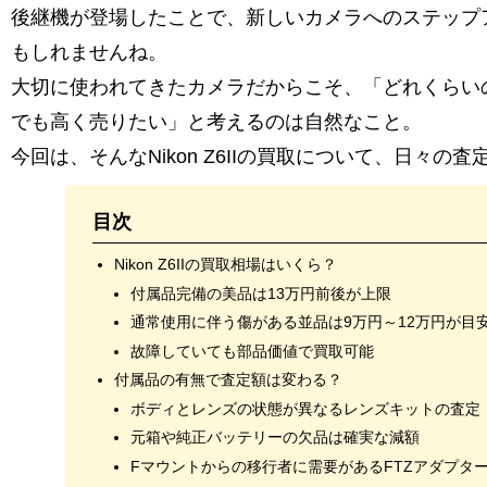
後継機が登場したことで、新しいカメラへのステップ
もしれませんね。
大切に使われてきたカメラだからこそ、「どれくらい
でも高く売りたい」と考えるのは自然なこと。
今回は、そんなNikon Z6IIの買取について、日々の
目次
Nikon Z6IIの買取相場はいくら？
付属品完備の美品は13万円前後が上限
通常使用に伴う傷がある並品は9万円～12万円が目
故障していても部品価値で買取可能
付属品の有無で査定額は変わる？
ボディとレンズの状態が異なるレンズキットの査定
元箱や純正バッテリーの欠品は確実な減額
Fマウントからの移行者に需要があるFTZアダプタ