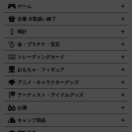
ック・ヘヴィーメタル
本買取の詳細はこちら
ジャズ
クラシック
ソウル・R＆B
歌
ゲーム
映画
ドラマ
アニメ
ミュージックビデオ
アイドル
スポー
謡曲・演歌
洋楽
K-POP
ブルース・カントリー
ヒップホッ
ツ
お笑い
ドキュメンタリー
舞台・ステージ
プ
ダンス・エレクトロニカ
フュージョン
ワールド
ヒーリ
古着 ※取扱い終了
ニンテンドー Switch2
ニンテンドー Switch
ング・ニューエイジ
キッズ・ファミリー
日本の伝統芸能・芸
スイッチ2
スイッチ
ニンテンドー 3DS
DVD買取の詳細はこちら
ニンテンドー DS
PS5
PS4
能
カラオケ
スポーツ・カルチャー
プレステ5
時計
PS3
PS Vita
PSP
PS4 pro
PS2
プ
プレステ4
プレステ3
古着買取の詳細はこちら
レイステーション
PS VR
ゲームボーイ
ゲームボーイアドバ
CD・レコード買取の詳細はこちら
金・プラチナ・宝石
ンス
ロレックス
Wii
Wii U
ゲームキューブ
オメガ
XBOX One
タグホイヤー
XBOX One
ROLEX
OMEGA
TAG Heuer
X
XBOX One S
XBOX 360
ファミコン
スーパーファミコ
カシオ
セイコー
G-SHOCK
SEIKO
CASIO
Gショック
トレーディングカード
ゴールド
インゴット
コイン・金貨
メダル・記念品
ジュエ
ン
ニンテンドー64
セガサターン
ドリームキャスト
PCエ
パネライ
カルティエ
スウォッチ
Panerai
Cartier
Swatch
リー・宝石
シルバーアクセサリー
銀食器・カトラリー
ンジン
ネオジオ
メガドライブ
PCゲーム
ゲームパッド
おもちゃ・フィギュア
センチュリー
ポケモンカード
遊戯王
タイメックス
ワンピースカード
デュエルマスター
CENTURY
TIMEX
メモリーカード
アーケードスティック
レーシングコントロー
ズ
ホロライブ オフィシャルカードゲーム
金・プラチナ買取の詳細はこちら
サプライ品
未開封
ラー
ヘッドセット
amiibo
ニンテンドークラシックミニファ
シチズン
プレゲ
ブルガリ
CITIZEN
Breguet
BVLGARI
アニメ・キャラクターグッズ
フィギュア
プラモデル
ミニカー
レトロトイ
エアガン・モ
ボックス
未開封パック
その他カードゲーム
その他コレクシ
ミコン
ニンテンドークラシックミニスーパーファミコン
メガ
ダニエル・ウェリントン
ディーゼル
Daniel Wellington
Diesel
デルガン
ドール
鉄道模型
ョンカード
ドライブミニ
レトロフリーク
レトロゲーム互換機
アーティスト・アイドルグッズ
アルマーニ
フェンディ
VTuberグッズ
缶バッジ
アクリルグッズ
ラバスト
タペスト
ARMANI
FENDI
リー
抱き枕カバー
おもちゃ買取の詳細はこちら
一番くじ
ぬいぐるみ
トレーディングカード買取の詳細はこちら
フランクミュラー
グッチ
ゲーム買取の詳細はこちら
FRANCK MULLER
GUCCI
お酒
ライブDVD・Blu-ray
映像ソフト
アイドルCD
写真集
ペン
ハミルトン
ハリー･ウィンストン
Hamilton
Harry Winston
ライト
タオル
アニメ・キャラクターグッズ
Tシャツ
パーカー
はっぴ
生写真
ジャー
キャンプ用品
エルメス
ルミノックス
HERMES
LUMINOX
ウイスキー
ワイン
ブランデー
日本酒・焼酎
各種アルコー
ジ
アクリルキーホルダー
買取の詳細はこちら
トートバッグ
リュック
缶バッ
ル
ジ
ベースボールシャツ
うちわ