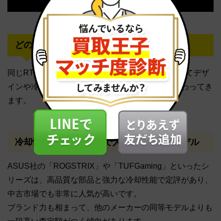
どのメーカーのモデルが高く売れる？
同じRTX 4070でも、製造しているメーカーによってデザ
インや冷却性能が異なり、中古市場での人気も変わってき
ます。
冷却性能とブランド力で人気のASUS製モデル
ASUS社の「ROGSTRIX」や「TUFGaming」といったシ
リーズは、高品質な部品と強力な冷却性能で定評があり、
中古市場でも非常に人気が高いです。
ブランド力も相まって、他のメーカーの同等モデルよりも