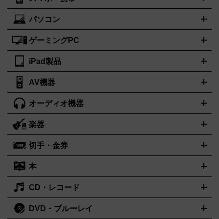
ニコン
Canon
ソニー
富士フイルム
オリンパス
パナソニ
キッチン家電買取の
ドルチェ＆ガッバーナ
フェンディ
Dolce&Gabbana
FENDI
ック
一眼レフカメラ
家電買取の詳細はこちら
コンパクトデジカメ（コンデジ）
ミラ
詳細はこちら
パソコン
ロエベ
ティファニー
Loewe
Tiffany&Co.
iPhone
Xperia
Android
携帯電話
ポータブル充電器
スマー
ーレス一眼
一眼レフ レンズ各種
レンズフィルター
一脚・三
トフォンアクセサリー
脚
ゲーミングPC
ノートパソコン
ブランド品買取の詳細はこちら
デスクトップパソコン
Mac
パソコンパー
ツ
PCモニター
スマホ・携帯買取の詳細はこちら
パソコン周辺機器
電子ブックリーダー
プリ
カメラ買取の詳細はこちら
iPad製品
デスクトップ
ノートパソコン
PCパーツ
周辺機器
ンター
AV機器
iPad
iPad Pro
ゲーミングPC買取の詳細はこちら
iPad Air
iPad mini
パソコン買取の詳細はこちら
オーディオ機器
ブルーレイ・DVDレコーダー
iPad製品買取の詳細はこちら
音楽プレイヤー
プロジェクタ
ー
ラジカセ
ラジオ
ミニコンポ・システムコンポ
ビデオデ
楽器
スピーカー
プリメインアンプ
レコードプレーヤー・ターンテ
ッキ
カラオケ機器
テレビ
ブルーレイ・DVDプレーヤー
マ
ーブル
CDプレイヤー
イヤホン
真空管アンプ
オープンリー
イク
リモコン
ICレコーダー
記録メディア
映像用ケーブル
切手・金券
ギター
ベース
アコギ
バイオリン
サックス
フルート
キ
ルデッキ
ヘッドホン
チューナー
AVアンプ
MDプレーヤ
ーボード
アンプ
エフェクター
ー
イコライザー
DATデッキ
ホームシアター・サラウンドセ
本
切手シート
クオカード
テレホンカード
ANA（全日空）株主
ット
ウーファー
AV機器買取の詳細はこちら
ワイヤレス・ポータブルスピーカー
スマー
優待券
JCBギフトカード
楽器買取の詳細はこちら
はがき・年賀状
トスピーカー
交換針・カートリッジ
音響用ケーブル
記録媒
CD・レコード
漫画・コミック
小説
ビジネス書
医学書・教育書
哲学・人
体
文書
趣味・暮らし本
切手・金券買取の詳細はこちら
写真集・絵本
DVD・ブルーレイ
J-POP
アニメ・ゲーム
サウンドトラック
ロック
ハードロ
オーディオ買取の詳細はこちら