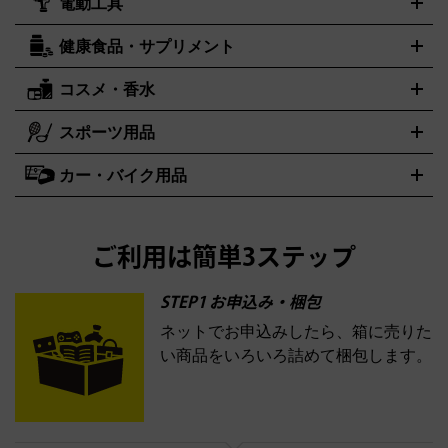
電動工具
テント・タープ
時計買取の詳細はこちら
寝袋・キャンプ寝具
ザック・リュック
発電
機
ナイフ
バーナー・バーベキューコンロ
お酒買取の詳細はこちら
ランタン・ライ
アーティスト・アイドルグッズ
健康食品・サプリメント
穴あけ・締付工具
切断工具
研磨工具
電動工具・充電工具
ト
クッカー・調理器具
キャンプテーブル・椅子
登山靴・ト
買取の詳細はこちら
レッキングシューズ
アウトドア用品
ハンディGPS、レインウエアなど
コスメ・香水
サントリー
アサヒ
MLM
サントリーウエルネス
カルピス
電動工具買取の詳細はこちら
スポーツ用品
SK-II
健康食品・サプリメント
シャネル
ドゥ・ラ・メール
キャンプ用品買取の詳細はこちら
エスケーツー
CHANEL
資生堂
買取の詳細はこちら
ポーラ
アディクション
DE LA MER
SHISEIDO
POLA
カー・バイク用品
ゴルフクラブ・ゴルフ用品
ドライバー
アイアンセット
フェ
アユーラ
アールエムケー
アルビオ
ADDICTION
AYURA
RMK
アウェイウッド
ウェッジ
パター
ユーティリティ
テニスラ
ン
アンプリチュード
イヴ・サンローラン
ALBION
Amplitude
タイヤ
ブレーキパーツ
カーナビ
クラッチ
ドライブレコー
ケット
バドミントンラケット
イプサ
エスティローダー
YVES SAINT LAURENT
IPSA
ダー
カーオーディオ
エスト
エレガンス
エリクシー
ESTEE LAUDER
est
Elégance
ご利用は簡単3ステップ
ル
オッペン化粧品
オバジ
花王
カネボ
ELIXIR
Obagi
Kao
ウ
KANEBO
STEP1 お申込み・梱包
ネットでお申込みしたら、箱に売りた
コスメ・香水買取の
い商品をいろいろ詰めて梱包します。
詳細はこちら