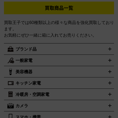
買取商品一覧
買取王子では60種類以上の様々な商品を強化買取しており
ます。
お気軽にぜひ一緒に箱に入れてお売りください。
ブランド品
一般家電
ルイ・ヴィトン
エルメス
LOUIS VUITTON
HERMES
シャネル
グッチ
コーチ
CHANEL
GUCCI
COACH
美容機器
掃除機
アイロン
ミシン
電話機・FAX
電池・充電池
プラダ
フェリージ
ゴヤール
PRADA
Felisi
GOYARD
キッチン家電
ポーター
美顔器
脱毛器
家電買取の詳細はこちら
ヘアドライヤー
トゥミ
トリー バーチ
ヘアアイロン
EMS
フェイ
PORTER
TUMI
TORY BURCH
スケア
ボディケア
マッサージ機
電気シェーバー
電動歯ブ
ロレックス
オメガ
ROLEX
OMEGA
冷暖房・空調家電
オーブンレンジ・電子レンジ
炊飯器・精米機
ホットプレー
ラシ
アンテプリマ
バレンシアガ
ANTEPRIMA
BALENCIAGA
ト・たこ焼き器
ホームベーカリー
電気圧力鍋
ミキサー・カ
カメラ
ボッテガ・ヴェネタ
バーバリー
ストーブ
ファンヒーター
電気ヒーター
ふとん乾燥機
加湿
ッター
調理家電
美容機器の詳細はこちら
ワインセラー
Bottega Veneta
BURBERRY
器、除湿器
空気清浄器
扇風機
サーキュレーター
ブルガリ
カルティエ
BVLGARI
Cartier
スマホ・携帯