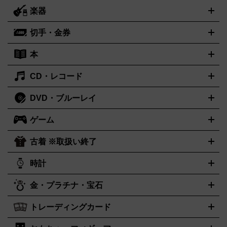
ー
ラジカセ
ラジオ
ミニコンポ・システムコンポ
ビデオデ
楽器
スピーカー
プリメインアンプ
レコードプレーヤー・ターンテ
ッキ
カラオケ機器
テレビ
ブルーレイ・DVDプレーヤー
マ
ーブル
CDプレイヤー
イヤホン
真空管アンプ
オープンリー
イク
リモコン
ICレコーダー
記録メディア
映像用ケーブル
切手・金券
ギター
ベース
アコギ
バイオリン
サックス
フルート
キ
ルデッキ
ヘッドホン
チューナー
AVアンプ
MDプレーヤ
ーボード
アンプ
エフェクター
ー
イコライザー
DATデッキ
ホームシアター・サラウンドセ
本
切手シート
クオカード
テレホンカード
ANA（全日空）株主
ット
ウーファー
AV機器買取の詳細はこちら
ワイヤレス・ポータブルスピーカー
スマー
優待券
JCBギフトカード
楽器買取の詳細はこちら
はがき・年賀状
トスピーカー
交換針・カートリッジ
音響用ケーブル
記録媒
CD・レコード
漫画・コミック
小説
ビジネス書
医学書・教育書
哲学・人
体
文書
趣味・暮らし本
切手・金券買取の詳細はこちら
写真集・絵本
DVD・ブルーレイ
J-POP
アニメ・ゲーム
サウンドトラック
ロック
ハードロ
オーディオ買取の詳細はこちら
ック・ヘヴィーメタル
本買取の詳細はこちら
ジャズ
クラシック
ソウル・R＆B
歌
ゲーム
映画
ドラマ
アニメ
ミュージックビデオ
アイドル
スポー
謡曲・演歌
洋楽
K-POP
ブルース・カントリー
ヒップホッ
ツ
お笑い
ドキュメンタリー
舞台・ステージ
プ
ダンス・エレクトロニカ
フュージョン
ワールド
ヒーリ
古着 ※取扱い終了
ニンテンドー Switch2
ニンテンドー Switch
ング・ニューエイジ
キッズ・ファミリー
日本の伝統芸能・芸
スイッチ2
スイッチ
ニンテンドー 3DS
DVD買取の詳細はこちら
ニンテンドー DS
PS5
PS4
能
カラオケ
スポーツ・カルチャー
プレステ5
時計
PS3
PS Vita
PSP
PS4 pro
PS2
プ
プレステ4
プレステ3
古着買取の詳細はこちら
レイステーション
PS VR
ゲームボーイ
ゲームボーイアドバ
CD・レコード買取の詳細はこちら
金・プラチナ・宝石
ンス
ロレックス
Wii
Wii U
ゲームキューブ
オメガ
XBOX One
タグホイヤー
XBOX One
ROLEX
OMEGA
TAG Heuer
X
XBOX One S
XBOX 360
ファミコン
スーパーファミコ
カシオ
セイコー
G-SHOCK
SEIKO
CASIO
Gショック
トレーディングカード
ゴールド
インゴット
コイン・金貨
メダル・記念品
ジュエ
ン
ニンテンドー64
セガサターン
ドリームキャスト
PCエ
パネライ
カルティエ
スウォッチ
Panerai
Cartier
Swatch
リー・宝石
シルバーアクセサリー
銀食器・カトラリー
ンジン
ネオジオ
メガドライブ
PCゲーム
ゲームパッド