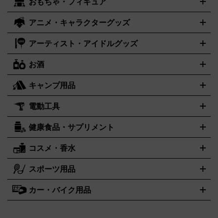
おもちゃ・フィギュア
センチュリー
ポケモンカード
遊戯王
タイメックス
ワンピースカード
デュエルマスター
CENTURY
TIMEX
メモリーカード
アーケードスティック
レーシングコントロー
ズ
ホロライブ オフィシャルカードゲーム
金・プラチナ買取の詳細はこちら
サプライ品
未開封
ラー
ヘッドセット
amiibo
ニンテンドークラシックミニファ
シチズン
プレゲ
ブルガリ
CITIZEN
Breguet
BVLGARI
アニメ・キャラクターグッズ
フィギュア
プラモデル
ミニカー
レトロトイ
エアガン・モ
ボックス
未開封パック
その他カードゲーム
その他コレクシ
ミコン
ニンテンドークラシックミニスーパーファミコン
メガ
ダニエル・ウェリントン
ディーゼル
Daniel Wellington
Diesel
デルガン
ドール
鉄道模型
ョンカード
ドライブミニ
レトロフリーク
レトロゲーム互換機
アーティスト・アイドルグッズ
アルマーニ
フェンディ
VTuberグッズ
缶バッジ
アクリルグッズ
ラバスト
タペスト
ARMANI
FENDI
リー
抱き枕カバー
おもちゃ買取の詳細はこちら
一番くじ
ぬいぐるみ
トレーディングカード買取の詳細はこちら
フランクミュラー
グッチ
ゲーム買取の詳細はこちら
FRANCK MULLER
GUCCI
お酒
ライブDVD・Blu-ray
映像ソフト
アイドルCD
写真集
ペン
ハミルトン
ハリー･ウィンストン
Hamilton
Harry Winston
ライト
タオル
アニメ・キャラクターグッズ
Tシャツ
パーカー
はっぴ
生写真
ジャー
キャンプ用品
エルメス
ルミノックス
HERMES
LUMINOX
ウイスキー
ワイン
ブランデー
日本酒・焼酎
各種アルコー
ジ
アクリルキーホルダー
買取の詳細はこちら
トートバッグ
リュック
缶バッ
ル
ジ
ベースボールシャツ
うちわ
電動工具
テント・タープ
時計買取の詳細はこちら
寝袋・キャンプ寝具
ザック・リュック
発電
機
ナイフ
バーナー・バーベキューコンロ
お酒買取の詳細はこちら
ランタン・ライ
アーティスト・アイドルグッズ
健康食品・サプリメント
穴あけ・締付工具
切断工具
研磨工具
電動工具・充電工具
ト
クッカー・調理器具
キャンプテーブル・椅子
登山靴・ト
買取の詳細はこちら
レッキングシューズ
アウトドア用品
ハンディGPS、レインウエアなど
コスメ・香水
サントリー
アサヒ
MLM
サントリーウエルネス
カルピス
電動工具買取の詳細はこちら
スポーツ用品
SK-II
健康食品・サプリメント
シャネル
ドゥ・ラ・メール
キャンプ用品買取の詳細はこちら
エスケーツー
CHANEL
資生堂
買取の詳細はこちら
ポーラ
アディクション
DE LA MER
SHISEIDO
POLA
カー・バイク用品
ゴルフクラブ・ゴルフ用品
ドライバー
アイアンセット
フェ
アユーラ
アールエムケー
アルビオ
ADDICTION
AYURA
RMK
アウェイウッド
ウェッジ
パター
ユーティリティ
テニスラ
ン
アンプリチュード
イヴ・サンローラン
ALBION
Amplitude
タイヤ
ブレーキパーツ
カーナビ
クラッチ
ドライブレコー
ケット
バドミントンラケット
イプサ
エスティローダー
YVES SAINT LAURENT
IPSA