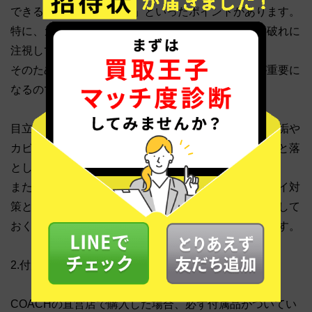
できるのか」や「綺麗さ」といったポイントがあります。
特に、カビ・シミや手垢、型崩れ、日焼け、擦れ、破れに
注視している場合が多いです。
そのため、少しでも綺麗な状態で査定に出すことが重要に
なるのです。
目立つ汚れはブラシやフロスを使って落としたり、手垢や
カビについては専用のクリーナーを駆使してしっかりと落
としたりするようにしましょう。
また、隅に溜まった埃は掃除機で吸い、定期的にニオイ対
策として風通しの良い日の当たらない場所で陰干しをして
おくとさらなる査定額アップに繋がる可能性があります。
2.付属品をつける
COACHの直営店で購入した場合、必ず付属品がついてい