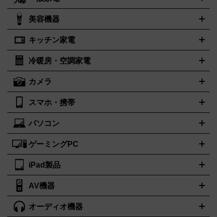
ルイ・ヴィトン
エルメス
LOUIS VUITTON
HERMES
シャネル
グッチ
コーチ
CHANEL
GUCCI
COACH
美容機器
掃除機
アイロン
ミシン
電話機・FAX
電池・充電池
プラダ
フェリージ
ゴヤール
PRADA
Felisi
GOYARD
キッチン家電
ポーター
美顔器
脱毛器
家電買取の詳細はこちら
ヘアドライヤー
トゥミ
トリー バーチ
ヘアアイロン
EMS
フェイ
PORTER
TUMI
TORY BURCH
スケア
ボディケア
マッサージ機
電気シェーバー
電動歯ブ
ロレックス
オメガ
ROLEX
OMEGA
冷暖房・空調家電
オーブンレンジ・電子レンジ
炊飯器・精米機
ホットプレー
ラシ
アンテプリマ
バレンシアガ
ANTEPRIMA
BALENCIAGA
ト・たこ焼き器
ホームベーカリー
電気圧力鍋
ミキサー・カ
カメラ
ボッテガ・ヴェネタ
バーバリー
ストーブ
ファンヒーター
電気ヒーター
ふとん乾燥機
加湿
ッター
調理家電
美容機器の詳細はこちら
ワインセラー
Bottega Veneta
BURBERRY
器、除湿器
空気清浄器
扇風機
サーキュレーター
ブルガリ
カルティエ
BVLGARI
Cartier
スマホ・携帯
ニコン
Canon
ソニー
富士フイルム
オリンパス
パナソニ
キッチン家電買取の
ドルチェ＆ガッバーナ
フェンディ
Dolce&Gabbana
FENDI
ック
一眼レフカメラ
家電買取の詳細はこちら
コンパクトデジカメ（コンデジ）
ミラ
詳細はこちら
パソコン
ロエベ
ティファニー
Loewe
Tiffany&Co.
iPhone
Xperia
Android
携帯電話
ポータブル充電器
スマー
ーレス一眼
一眼レフ レンズ各種
レンズフィルター
一脚・三
トフォンアクセサリー
脚
ゲーミングPC
ノートパソコン
ブランド品買取の詳細はこちら
デスクトップパソコン
Mac
パソコンパー
ツ
PCモニター
スマホ・携帯買取の詳細はこちら
パソコン周辺機器
電子ブックリーダー
プリ
カメラ買取の詳細はこちら
iPad製品
デスクトップ
ノートパソコン
PCパーツ
周辺機器
ンター
AV機器
iPad
iPad Pro
ゲーミングPC買取の詳細はこちら
iPad Air
iPad mini
パソコン買取の詳細はこちら
オーディオ機器
ブルーレイ・DVDレコーダー
iPad製品買取の詳細はこちら
音楽プレイヤー
プロジェクタ