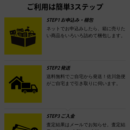
ダー
カーオーディオ
エスト
エレガンス
エリクシー
ESTEE LAUDER
est
Elégance
ご利用は簡単3ステップ
ル
オッペン化粧品
オバジ
花王
カネボ
ELIXIR
Obagi
Kao
ウ
KANEBO
STEP1 お申込み・梱包
ネットでお申込みしたら、箱に売りた
コスメ・香水買取の
い商品をいろいろ詰めて梱包します。
詳細はこちら
STEP2 発送
送料無料でご自宅から発送！佐川急便
がご自宅まで引き取りに伺います。
STEP3 ご入金
査定結果はメールでお知らせ。査定結