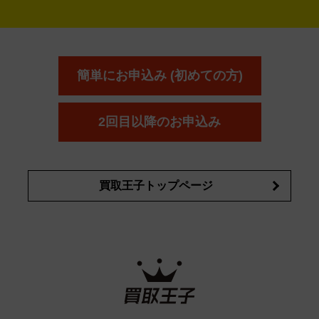
アウェイウッド
ウェッジ
パター
ユーティリティ
テニス
オン
アンプリチュード
イヴ・サンローラ
ALBION
Amplitude
タイヤ
ブレーキパーツ
カーナビ
クラッチ
ドライブレコ
ラケット
バドミントンラケット
ン
イプサ
エスティローダー
YVES SAINT LAURENT
IPSA
ーダー
カーオーディオ
エスト
エレガンス
エリクシ
ESTEE LAUDER
est
Elégance
ール
オッペン化粧品
オバジ
花王
カネ
ELIXIR
Obagi
Kao
ボウ
KANEBO
簡単にお申込み (初めての方)
コスメ・香水買取の
詳細はこちら
2回目以降のお申込み
買取王子トップページ