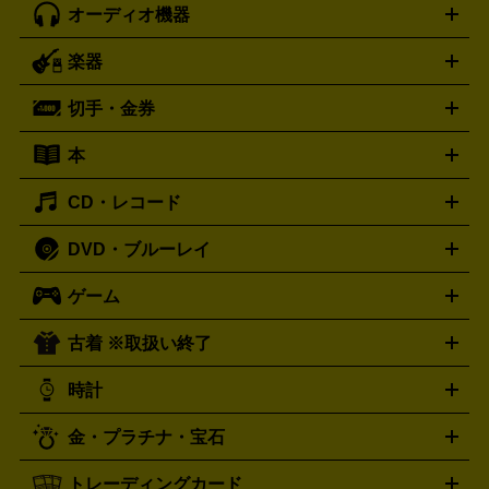
オーディオ機器
ブルーレイ・DVDレコーダー
iPad製品買取の詳細はこちら
音楽プレイヤー
プロジェクタ
ー
ラジカセ
ラジオ
ミニコンポ・システムコンポ
ビデオ
楽器
スピーカー
プリメインアンプ
レコードプレーヤー・ターンテ
デッキ
カラオケ機器
テレビ
ブルーレイ・DVDプレーヤ
ーブル
CDプレイヤー
イヤホン
真空管アンプ
オープンリ
ー
マイク
リモコン
ICレコーダー
記録メディア
映像用
切手・金券
ギター
ベース
アコギ
バイオリン
サックス
フルート
ールデッキ
ヘッドホン
チューナー
AVアンプ
MDプレーヤ
ケーブル
キーボード
アンプ
エフェクター
ー
イコライザー
DATデッキ
ホームシアター・サラウンドセ
本
切手シート
クオカード
テレホンカード
ANA（全日空）株
ット
ウーファー
AV機器買取の詳細はこちら
ワイヤレス・ポータブルスピーカー
スマー
主優待券
JCBギフトカード
楽器買取の詳細はこちら
はがき・年賀状
トスピーカー
交換針・カートリッジ
音響用ケーブル
記録媒
CD・レコード
漫画・コミック
小説
ビジネス書
医学書・教育書
哲学・
体
人文書
趣味・暮らし本
切手・金券買取の詳細はこちら
写真集・絵本
DVD・ブルーレイ
J-POP
アニメ・ゲーム
サウンドトラック
ロック
ハード
オーディオ買取の詳細はこちら
ロック・ヘヴィーメタル
本買取の詳細はこちら
ジャズ
クラシック
ソウル・R＆
ゲーム
映画
ドラマ
アニメ
ミュージックビデオ
アイドル
スポ
B
歌謡曲・演歌
洋楽
K-POP
ブルース・カントリー
ヒッ
ーツ
お笑い
ドキュメンタリー
舞台・ステージ
プホップ
ダンス・エレクトロニカ
フュージョン
ワール
古着 ※取扱い終了
ニンテンドー Switch2
ニンテンドー Switch
ド
ヒーリング・ニューエイジ
キッズ・ファミリー
日本の伝
スイッチ2
スイッチ
ニンテンドー 3DS
DVD買取の詳細はこちら
ニンテンドー DS
PS5
PS4
統芸能・芸能
カラオケ
スポーツ・カルチャー
プレステ5
時計
PS3
PS Vita
PSP
PS4 pro
PS2
プレステ4
プレステ3
古着買取の詳細はこちら
プレイステーション
PS VR
ゲームボーイ
ゲームボーイア
CD・レコード買取の詳細はこちら
金・プラチナ・宝石
ドバンス
ロレックス
Wii
Wii U
オメガ
ゲームキューブ
XBOX One
XBOX
ROLEX
OMEGA
One X
XBOX One S
XBOX 360
ファミコン
スーパーファ
タグホイヤー
カシオ
セイコー
TAG Heuer
SEIKO
CASIO
トレーディングカード