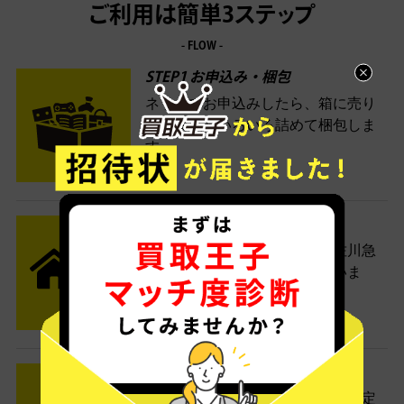
ご利用は簡単3ステップ
- FLOW -
STEP1 お申込み・梱包
ネットでお申込みしたら、箱に売り
たい商品をいろいろ詰めて梱包しま
す。
STEP2 発送
送料無料でご自宅から発送！佐川急
便がご自宅まで引き取りに伺いま
す。
STEP3 ご入金
査定結果はメールでお知らせ。査定