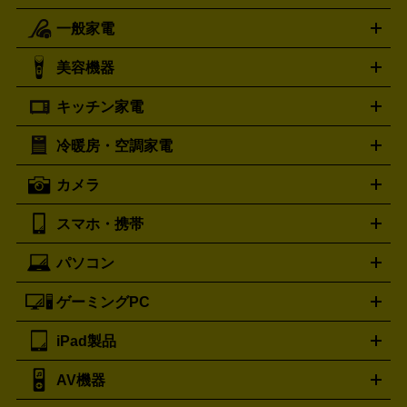
一般家電
ルイ・ヴィトン
エルメス
LOUIS VUITTON
HERMES
シャネル
グッチ
コーチ
CHANEL
GUCCI
COACH
美容機器
掃除機
アイロン
ミシン
電話機・FAX
電池・充電池
プラダ
フェリージ
ゴヤール
PRADA
Felisi
GOYARD
キッチン家電
ポーター
美顔器
脱毛器
家電買取の詳細はこちら
ヘアドライヤー
トゥミ
ヘアアイロン
EMS
フェ
PORTER
TUMI
イスケア
ボディケア
マッサージ機
電気シェーバー
電動
トリー バーチ
ロレックス
TORY BURCH
ROLEX
冷暖房・空調家電
オーブンレンジ・電子レンジ
炊飯器・精米機
ホットプレー
歯ブラシ
オメガ
アンテプリマ
OMEGA
ANTEPRIMA
ト・たこ焼き器
ホームベーカリー
電気圧力鍋
ミキサー・カ
カメラ
バレンシアガ
ストーブ
ファンヒーター
電気ヒーター
ふとん乾燥機
加
ッター
調理家電
BALENCIAGA
美容機器の詳細はこちら
ワインセラー
湿器、除湿器
空気清浄器
扇風機
サーキュレーター
ボッテガ・ヴェネタ
バーバリー
Bottega Veneta
BURBERRY
スマホ・携帯
ニコン
Canon
ソニー
富士フイルム
オリンパス
パナソニ
キッチン家電買取の
ブルガリ
カルティエ
BVLGARI
Cartier
ック
一眼レフカメラ
家電買取の詳細はこちら
コンパクトデジカメ（コンデジ）
ミラ
詳細はこちら
パソコン
ドルチェ＆ガッバーナ
フェンディ
Dolce&Gabbana
FENDI
iPhone
Xperia
Android
携帯電話
ポータブル充電器
スマ
ーレス一眼
一眼レフ レンズ各種
レンズフィルター
一脚・
ートフォンアクセサリー
三脚
ロエベ
ティファニー
Loewe
Tiffany&Co.
ゲーミングPC
ノートパソコン
デスクトップパソコン
Mac
パソコンパー
ツ
PCモニター
スマホ・携帯買取の詳細はこちら
パソコン周辺機器
電子ブックリーダー
プ
カメラ買取の詳細はこちら
ブランド品買取の詳細はこちら
iPad製品
デスクトップ
ノートパソコン
PCパーツ
周辺機器
リンター
AV機器
iPad
iPad Pro
ゲーミングPC買取の詳細はこちら
iPad Air
iPad mini
パソコン買取の詳細はこちら