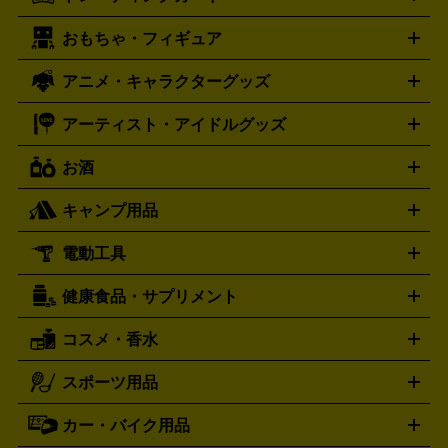
ゴールド
インゴット
コイン・金貨
メダル・記念品
ジュ
ミコン
ニンテンドー64
セガサターン
ドリームキャスト
G-SHOCK
パネライ
カルティエ
Gショック
Panerai
Cartier
エリー・宝石
シルバーアクセサリー
銀食器・カトラリー
PCエンジン
ネオジオ
メガドライブ
PCゲーム
ゲームパッ
おもちゃ・フィギュア
スウォッチ
ポケモンカード
遊戯王
センチュリー
ワンピースカード
デュエルマスター
Swatch
CENTURY
ド
メモリーカード
アーケードスティック
レーシングコント
ズ
ホロライブ オフィシャルカードゲーム
サプライ品
未開
ローラー
ヘッドセット
amiibo
ニンテンドークラシックミニ
タイメックス
シチズン
プレゲ
TIMEX
CITIZEN
Breguet
アニメ・キャラクターグッズ
フィギュア
プラモデル
ミニカー
レトロトイ
エアガン・
封ボックス
金・プラチナ買取の詳細はこちら
未開封パック
その他カードゲーム
その他コレク
ファミコン
ニンテンドークラシックミニスーパーファミコン
ブルガリ
ダニエル・ウェリントン
BVLGARI
Daniel Wellington
モデルガン
ドール
鉄道模型
ションカード
メガドライブミニ
レトロフリーク
レトロゲーム互換機
アーティスト・アイドルグッズ
ディーゼル
アルマーニ
フェンディ
VTuberグッズ
缶バッジ
アクリルグッズ
ラバスト
タペス
Diesel
ARMANI
FENDI
トリー
抱き枕カバー
おもちゃ買取の詳細はこちら
一番くじ
ぬいぐるみ
トレーディングカード買取の詳細はこちら
フランクミュラー
グッチ
ゲーム買取の詳細はこちら
FRANCK MULLER
GUCCI
お酒
ライブDVD・Blu-ray
映像ソフト
アイドルCD
写真集
ペン
ハミルトン
ハリー･ウィンストン
Hamilton
Harry Winston
ライト
タオル
アニメ・キャラクターグッズ
Tシャツ
パーカー
はっぴ
生写真
ジャー
キャンプ用品
エルメス
ルミノックス
HERMES
LUMINOX
ウイスキー
ワイン
ブランデー
日本酒・焼酎
各種アルコ
ジ
アクリルキーホルダー
買取の詳細はこちら
トートバッグ
リュック
缶バッ
ール
ジ
ベースボールシャツ
うちわ
電動工具
テント・タープ
時計買取の詳細はこちら
寝袋・キャンプ寝具
ザック・リュック
発電
機
ナイフ
バーナー・バーベキューコンロ
お酒買取の詳細はこちら
ランタン・ライ
アーティスト・アイドルグッズ
健康食品・サプリメント
穴あけ・締付工具
切断工具
研磨工具
電動工具・充電工具
ト
クッカー・調理器具
キャンプテーブル・椅子
登山靴・ト
買取の詳細はこちら
レッキングシューズ
アウトドア用品
コスメ・香水
サントリー
アサヒ
MLM
サントリーウエルネス
カルピス
ハンディGPS、レインウエアなど
電動工具買取の詳細はこちら
スポーツ用品
SK-II
健康食品・サプリメント
シャネル
ドゥ・ラ・メール
キャンプ用品買取の詳細はこちら
エスケーツー
CHANEL
資生堂
買取の詳細はこちら
ポーラ
アディクション
DE LA MER
SHISEIDO
POLA
カー・バイク用品
ゴルフクラブ・ゴルフ用品
ドライバー
アイアンセット
フェ
アユーラ
アールエムケー
アルビ
ADDICTION
AYURA
RMK