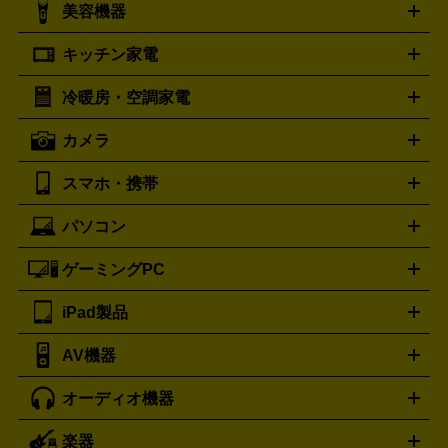
シャネル
グッチ
コーチ
CHANEL
GUCCI
COACH
美容機器
掃除機
アイロン
ミシン
電話機・FAX
電池・充電池
プラダ
フェリージ
ゴヤール
PRADA
Felisi
GOYARD
キッチン家電
ポーター
美顔器
脱毛器
家電買取の詳細はこちら
ヘアドライヤー
トゥミ
ヘアアイロン
EMS
フェ
PORTER
TUMI
イスケア
ボディケア
マッサージ機
電気シェーバー
電動
トリー バーチ
ロレックス
TORY BURCH
ROLEX
冷暖房・空調家電
オーブンレンジ・電子レンジ
炊飯器・精米機
ホットプレー
歯ブラシ
オメガ
アンテプリマ
OMEGA
ANTEPRIMA
ト・たこ焼き器
ホームベーカリー
電気圧力鍋
ミキサー・カ
カメラ
バレンシアガ
ストーブ
ファンヒーター
電気ヒーター
ふとん乾燥機
加
ッター
調理家電
BALENCIAGA
美容機器の詳細はこちら
ワインセラー
湿器、除湿器
空気清浄器
扇風機
サーキュレーター
ボッテガ・ヴェネタ
バーバリー
Bottega Veneta
BURBERRY
スマホ・携帯
ニコン
Canon
ソニー
富士フイルム
オリンパス
パナソニ
キッチン家電買取の
ブルガリ
カルティエ
BVLGARI
Cartier
ック
一眼レフカメラ
家電買取の詳細はこちら
コンパクトデジカメ（コンデジ）
ミラ
詳細はこちら
パソコン
ドルチェ＆ガッバーナ
フェンディ
Dolce&Gabbana
FENDI
iPhone
Xperia
Android
携帯電話
ポータブル充電器
スマ
ーレス一眼
一眼レフ レンズ各種
レンズフィルター
一脚・
ートフォンアクセサリー
三脚
ロエベ
ティファニー
Loewe
Tiffany&Co.
ゲーミングPC
ノートパソコン
デスクトップパソコン
Mac
パソコンパー
ツ
PCモニター
スマホ・携帯買取の詳細はこちら
パソコン周辺機器
電子ブックリーダー
プ
カメラ買取の詳細はこちら
ブランド品買取の詳細はこちら
iPad製品
デスクトップ
ノートパソコン
PCパーツ
周辺機器
リンター
AV機器
iPad
iPad Pro
ゲーミングPC買取の詳細はこちら
iPad Air
iPad mini
パソコン買取の詳細はこちら
オーディオ機器
ブルーレイ・DVDレコーダー
iPad製品買取の詳細はこちら
音楽プレイヤー
プロジェクタ
ー
ラジカセ
ラジオ
ミニコンポ・システムコンポ
ビデオ
楽器
スピーカー
プリメインアンプ
レコードプレーヤー・ターンテ
デッキ
カラオケ機器
テレビ
ブルーレイ・DVDプレーヤ