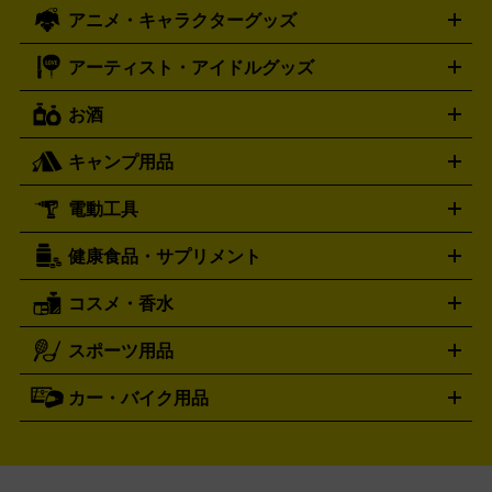
ズ
ホロライブ オフィシャルカードゲーム
サプライ品
未開
ローラー
ヘッドセット
amiibo
ニンテンドークラシックミニ
タイメックス
シチズン
プレゲ
TIMEX
CITIZEN
Breguet
アニメ・キャラクターグッズ
フィギュア
プラモデル
ミニカー
レトロトイ
エアガン・
封ボックス
金・プラチナ買取の詳細はこちら
未開封パック
その他カードゲーム
その他コレク
ファミコン
ニンテンドークラシックミニスーパーファミコン
ブルガリ
ダニエル・ウェリントン
BVLGARI
Daniel Wellington
モデルガン
ドール
鉄道模型
ションカード
メガドライブミニ
レトロフリーク
レトロゲーム互換機
アーティスト・アイドルグッズ
ディーゼル
アルマーニ
フェンディ
VTuberグッズ
缶バッジ
アクリルグッズ
ラバスト
タペス
Diesel
ARMANI
FENDI
トリー
抱き枕カバー
おもちゃ買取の詳細はこちら
一番くじ
ぬいぐるみ
トレーディングカード買取の詳細はこちら
フランクミュラー
グッチ
ゲーム買取の詳細はこちら
FRANCK MULLER
GUCCI
お酒
ライブDVD・Blu-ray
映像ソフト
アイドルCD
写真集
ペン
ハミルトン
ハリー･ウィンストン
Hamilton
Harry Winston
ライト
タオル
アニメ・キャラクターグッズ
Tシャツ
パーカー
はっぴ
生写真
ジャー
キャンプ用品
エルメス
ルミノックス
HERMES
LUMINOX
ウイスキー
ワイン
ブランデー
日本酒・焼酎
各種アルコ
ジ
アクリルキーホルダー
買取の詳細はこちら
トートバッグ
リュック
缶バッ
ール
ジ
ベースボールシャツ
うちわ
電動工具
テント・タープ
時計買取の詳細はこちら
寝袋・キャンプ寝具
ザック・リュック
発電
機
ナイフ
バーナー・バーベキューコンロ
お酒買取の詳細はこちら
ランタン・ライ
アーティスト・アイドルグッズ
健康食品・サプリメント
穴あけ・締付工具
切断工具
研磨工具
電動工具・充電工具
ト
クッカー・調理器具
キャンプテーブル・椅子
登山靴・ト
買取の詳細はこちら
レッキングシューズ
アウトドア用品
コスメ・香水
サントリー
アサヒ
MLM
サントリーウエルネス
カルピス
ハンディGPS、レインウエアなど
電動工具買取の詳細はこちら
スポーツ用品
SK-II
健康食品・サプリメント
シャネル
ドゥ・ラ・メール
キャンプ用品買取の詳細はこちら
エスケーツー
CHANEL
資生堂
買取の詳細はこちら
ポーラ
アディクション
DE LA MER
SHISEIDO
POLA
カー・バイク用品
ゴルフクラブ・ゴルフ用品
ドライバー
アイアンセット
フェ
アユーラ
アールエムケー
アルビ
ADDICTION
AYURA
RMK
アウェイウッド
ウェッジ
パター
ユーティリティ
テニス
オン
アンプリチュード
イヴ・サンローラ
ALBION
Amplitude
タイヤ
ブレーキパーツ
カーナビ
クラッチ
ドライブレコ
ラケット
バドミントンラケット
ン
イプサ
エスティローダー
YVES SAINT LAURENT
IPSA
ーダー
カーオーディオ
エスト
エレガンス
エリクシ
ESTEE LAUDER
est
Elégance