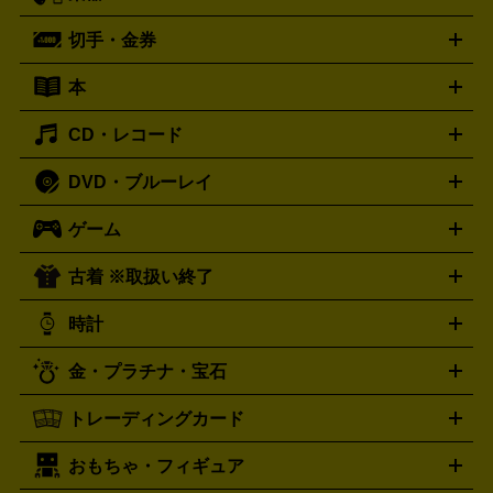
ーブル
CDプレイヤー
イヤホン
真空管アンプ
オープンリ
ー
マイク
リモコン
ICレコーダー
記録メディア
映像用
切手・金券
ギター
ベース
アコギ
バイオリン
サックス
フルート
ールデッキ
ヘッドホン
チューナー
AVアンプ
MDプレーヤ
ケーブル
キーボード
アンプ
エフェクター
ー
イコライザー
DATデッキ
ホームシアター・サラウンドセ
本
切手シート
クオカード
テレホンカード
ANA（全日空）株
ット
ウーファー
AV機器買取の詳細はこちら
ワイヤレス・ポータブルスピーカー
スマー
主優待券
JCBギフトカード
楽器買取の詳細はこちら
はがき・年賀状
トスピーカー
交換針・カートリッジ
音響用ケーブル
記録媒
CD・レコード
漫画・コミック
小説
ビジネス書
医学書・教育書
哲学・
体
人文書
趣味・暮らし本
切手・金券買取の詳細はこちら
写真集・絵本
DVD・ブルーレイ
J-POP
アニメ・ゲーム
サウンドトラック
ロック
ハード
オーディオ買取の詳細はこちら
ロック・ヘヴィーメタル
本買取の詳細はこちら
ジャズ
クラシック
ソウル・R＆
ゲーム
映画
ドラマ
アニメ
ミュージックビデオ
アイドル
スポ
B
歌謡曲・演歌
洋楽
K-POP
ブルース・カントリー
ヒッ
ーツ
お笑い
ドキュメンタリー
舞台・ステージ
プホップ
ダンス・エレクトロニカ
フュージョン
ワール
古着 ※取扱い終了
ニンテンドー Switch2
ニンテンドー Switch
ド
ヒーリング・ニューエイジ
キッズ・ファミリー
日本の伝
スイッチ2
スイッチ
ニンテンドー 3DS
DVD買取の詳細はこちら
ニンテンドー DS
PS5
PS4
統芸能・芸能
カラオケ
スポーツ・カルチャー
プレステ5
時計
PS3
PS Vita
PSP
PS4 pro
PS2
プレステ4
プレステ3
古着買取の詳細はこちら
プレイステーション
PS VR
ゲームボーイ
ゲームボーイア
CD・レコード買取の詳細はこちら
金・プラチナ・宝石
ドバンス
ロレックス
Wii
Wii U
オメガ
ゲームキューブ
XBOX One
XBOX
ROLEX
OMEGA
One X
XBOX One S
XBOX 360
ファミコン
スーパーファ
タグホイヤー
カシオ
セイコー
TAG Heuer
SEIKO
CASIO
トレーディングカード
ゴールド
インゴット
コイン・金貨
メダル・記念品
ジュ
ミコン
ニンテンドー64
セガサターン
ドリームキャスト
G-SHOCK
パネライ
カルティエ
Gショック
Panerai
Cartier
エリー・宝石
シルバーアクセサリー
銀食器・カトラリー
PCエンジン
ネオジオ
メガドライブ
PCゲーム
ゲームパッ
おもちゃ・フィギュア
スウォッチ
ポケモンカード
遊戯王
センチュリー
ワンピースカード
デュエルマスター
Swatch
CENTURY
ド
メモリーカード
アーケードスティック
レーシングコント