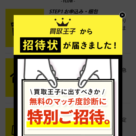
- FLOW -
STEP1 お申込み・梱包
ネットでお申込みしたら、箱に売り
たい商品をいろいろ詰めて梱包しま
す。
STEP2 発送
送料無料でご自宅から発送！佐川急
便がご自宅まで引き取りに伺いま
す。
STEP3 ご入金
査定結果はメールでお知らせ。査定
結果がOKなら金額をお支払い！