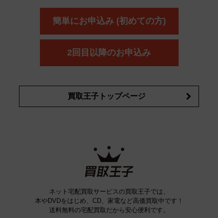
ール
オッペン化粧品
オバジ
花王
カネ
ELIXIR
Obagi
Kao
ボウ
KANEBO
簡単にお申込み (初めての方)
コスメ・香水買取の
詳細はこちら
2回目以降のお申込み
買取王子トップページ
ネット宅配買取サービスの買取王子では、
本やDVDをはじめ、CD、家電など高価買取中です！
送料無料の宅配買取だから安心便利です。