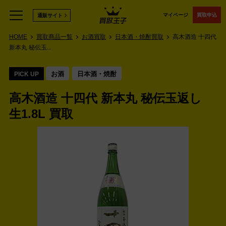
マイページ
買取申込
通販サイト
HOME
買取商品一覧
お酒買取
日本酒・焼酎買取
高木酒造 十四代
新本丸 秘伝玉...
お酒
日本酒・焼酎
PICK UP
高木酒造 十四代 新本丸 秘伝玉返し
生1.8L 買取