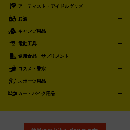
モデルガン
ドール
鉄道模型
ションカード
メガドライブミニ
レトロフリーク
レトロゲーム互換機
アーティスト・アイドルグッズ
ディーゼル
アルマーニ
フェンディ
VTuberグッズ
缶バッジ
アクリルグッズ
ラバスト
タペス
Diesel
ARMANI
FENDI
トリー
抱き枕カバー
おもちゃ買取の詳細はこちら
一番くじ
ぬいぐるみ
トレーディングカード買取の詳細はこちら
フランクミュラー
グッチ
ゲーム買取の詳細はこちら
FRANCK MULLER
GUCCI
お酒
ライブDVD・Blu-ray
映像ソフト
アイドルCD
写真集
ペン
ハミルトン
ハリー･ウィンストン
Hamilton
Harry Winston
ライト
タオル
アニメ・キャラクターグッズ
Tシャツ
パーカー
はっぴ
生写真
ジャー
キャンプ用品
エルメス
ルミノックス
HERMES
LUMINOX
ウイスキー
ワイン
ブランデー
日本酒・焼酎
各種アルコ
ジ
アクリルキーホルダー
買取の詳細はこちら
トートバッグ
リュック
缶バッ
ール
ジ
ベースボールシャツ
うちわ
電動工具
テント・タープ
時計買取の詳細はこちら
寝袋・キャンプ寝具
ザック・リュック
発電
機
ナイフ
バーナー・バーベキューコンロ
お酒買取の詳細はこちら
ランタン・ライ
アーティスト・アイドルグッズ
健康食品・サプリメント
穴あけ・締付工具
切断工具
研磨工具
電動工具・充電工具
ト
クッカー・調理器具
キャンプテーブル・椅子
登山靴・ト
買取の詳細はこちら
レッキングシューズ
アウトドア用品
コスメ・香水
サントリー
アサヒ
MLM
サントリーウエルネス
カルピス
ハンディGPS、レインウエアなど
電動工具買取の詳細はこちら
スポーツ用品
SK-II
健康食品・サプリメント
シャネル
ドゥ・ラ・メール
キャンプ用品買取の詳細はこちら
エスケーツー
CHANEL
資生堂
買取の詳細はこちら
ポーラ
アディクション
DE LA MER
SHISEIDO
POLA
カー・バイク用品
ゴルフクラブ・ゴルフ用品
ドライバー
アイアンセット
フェ
アユーラ
アールエムケー
アルビ
ADDICTION
AYURA
RMK
アウェイウッド
ウェッジ
パター
ユーティリティ
テニス
オン
アンプリチュード
イヴ・サンローラ
ALBION
Amplitude
タイヤ
ブレーキパーツ
カーナビ
クラッチ
ドライブレコ
ラケット
バドミントンラケット
ン
イプサ
エスティローダー
YVES SAINT LAURENT
IPSA
ーダー
カーオーディオ
エスト
エレガンス
エリクシ
ESTEE LAUDER
est
Elégance
ール
オッペン化粧品
オバジ
花王
カネ
ELIXIR
Obagi
Kao
ボウ
KANEBO