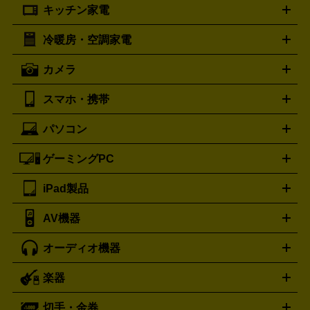
キッチン家電
ポーター
美顔器
脱毛器
家電買取の詳細はこちら
ヘアドライヤー
トゥミ
ヘアアイロン
EMS
フェ
PORTER
TUMI
イスケア
ボディケア
マッサージ機
電気シェーバー
電動
トリー バーチ
ロレックス
TORY BURCH
ROLEX
冷暖房・空調家電
オーブンレンジ・電子レンジ
炊飯器・精米機
ホットプレー
歯ブラシ
オメガ
アンテプリマ
OMEGA
ANTEPRIMA
ト・たこ焼き器
ホームベーカリー
電気圧力鍋
ミキサー・カ
カメラ
バレンシアガ
ストーブ
ファンヒーター
電気ヒーター
ふとん乾燥機
加
ッター
調理家電
BALENCIAGA
美容機器の詳細はこちら
ワインセラー
湿器、除湿器
空気清浄器
扇風機
サーキュレーター
ボッテガ・ヴェネタ
バーバリー
Bottega Veneta
BURBERRY
スマホ・携帯
ニコン
Canon
ソニー
富士フイルム
オリンパス
パナソニ
キッチン家電買取の
ブルガリ
カルティエ
BVLGARI
Cartier
ック
一眼レフカメラ
家電買取の詳細はこちら
コンパクトデジカメ（コンデジ）
ミラ
詳細はこちら
パソコン
ドルチェ＆ガッバーナ
フェンディ
Dolce&Gabbana
FENDI
iPhone
Xperia
Android
携帯電話
ポータブル充電器
スマ
ーレス一眼
一眼レフ レンズ各種
レンズフィルター
一脚・
ートフォンアクセサリー
三脚
ロエベ
ティファニー
Loewe
Tiffany&Co.
ゲーミングPC
ノートパソコン
デスクトップパソコン
Mac
パソコンパー
ツ
PCモニター
スマホ・携帯買取の詳細はこちら
パソコン周辺機器
電子ブックリーダー
プ
カメラ買取の詳細はこちら
ブランド品買取の詳細はこちら
iPad製品
デスクトップ
ノートパソコン
PCパーツ
周辺機器
リンター
AV機器
iPad
iPad Pro
ゲーミングPC買取の詳細はこちら
iPad Air
iPad mini
パソコン買取の詳細はこちら
オーディオ機器
ブルーレイ・DVDレコーダー
iPad製品買取の詳細はこちら
音楽プレイヤー
プロジェクタ
ー
ラジカセ
ラジオ
ミニコンポ・システムコンポ
ビデオ
楽器
スピーカー
プリメインアンプ
レコードプレーヤー・ターンテ
デッキ
カラオケ機器
テレビ
ブルーレイ・DVDプレーヤ
ーブル
CDプレイヤー
イヤホン
真空管アンプ
オープンリ
ー
マイク
リモコン
ICレコーダー
記録メディア
映像用
切手・金券