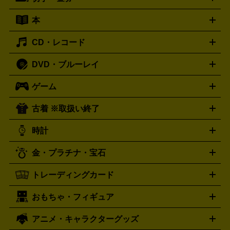
ギター
ベース
アコギ
バイオリン
サックス
フルート
ールデッキ
ヘッドホン
チューナー
AVアンプ
MDプレーヤ
ケーブル
キーボード
アンプ
エフェクター
ー
イコライザー
DATデッキ
ホームシアター・サラウンドセ
本
切手シート
クオカード
テレホンカード
ANA（全日空）株
ット
ウーファー
AV機器買取の詳細はこちら
ワイヤレス・ポータブルスピーカー
スマー
主優待券
JCBギフトカード
楽器買取の詳細はこちら
はがき・年賀状
トスピーカー
交換針・カートリッジ
音響用ケーブル
記録媒
CD・レコード
漫画・コミック
小説
ビジネス書
医学書・教育書
哲学・
体
人文書
趣味・暮らし本
切手・金券買取の詳細はこちら
写真集・絵本
DVD・ブルーレイ
J-POP
アニメ・ゲーム
サウンドトラック
ロック
ハード
オーディオ買取の詳細はこちら
ロック・ヘヴィーメタル
本買取の詳細はこちら
ジャズ
クラシック
ソウル・R＆
ゲーム
映画
ドラマ
アニメ
ミュージックビデオ
アイドル
スポ
B
歌謡曲・演歌
洋楽
K-POP
ブルース・カントリー
ヒッ
ーツ
お笑い
ドキュメンタリー
舞台・ステージ
プホップ
ダンス・エレクトロニカ
フュージョン
ワール
古着 ※取扱い終了
ニンテンドー Switch2
ニンテンドー Switch
ド
ヒーリング・ニューエイジ
キッズ・ファミリー
日本の伝
スイッチ2
スイッチ
ニンテンドー 3DS
DVD買取の詳細はこちら
ニンテンドー DS
PS5
PS4
統芸能・芸能
カラオケ
スポーツ・カルチャー
プレステ5
時計
PS3
PS Vita
PSP
PS4 pro
PS2
プレステ4
プレステ3
古着買取の詳細はこちら
プレイステーション
PS VR
ゲームボーイ
ゲームボーイア
CD・レコード買取の詳細はこちら
金・プラチナ・宝石
ドバンス
ロレックス
Wii
Wii U
オメガ
ゲームキューブ
XBOX One
XBOX
ROLEX
OMEGA
One X
XBOX One S
XBOX 360
ファミコン
スーパーファ
タグホイヤー
カシオ
セイコー
TAG Heuer
SEIKO
CASIO
トレーディングカード
ゴールド
インゴット
コイン・金貨
メダル・記念品
ジュ
ミコン
ニンテンドー64
セガサターン
ドリームキャスト
G-SHOCK
パネライ
カルティエ
Gショック
Panerai
Cartier
エリー・宝石
シルバーアクセサリー
銀食器・カトラリー
PCエンジン
ネオジオ
メガドライブ
PCゲーム
ゲームパッ
おもちゃ・フィギュア
スウォッチ
ポケモンカード
遊戯王
センチュリー
ワンピースカード
デュエルマスター
Swatch
CENTURY
ド
メモリーカード
アーケードスティック
レーシングコント
ズ
ホロライブ オフィシャルカードゲーム
サプライ品
未開
ローラー
ヘッドセット
amiibo
ニンテンドークラシックミニ
タイメックス
シチズン
プレゲ
TIMEX
CITIZEN
Breguet
アニメ・キャラクターグッズ
フィギュア
プラモデル
ミニカー
レトロトイ
エアガン・
封ボックス
金・プラチナ買取の詳細はこちら
未開封パック
その他カードゲーム
その他コレク
ファミコン
ニンテンドークラシックミニスーパーファミコン
ブルガリ
ダニエル・ウェリントン
BVLGARI
Daniel Wellington