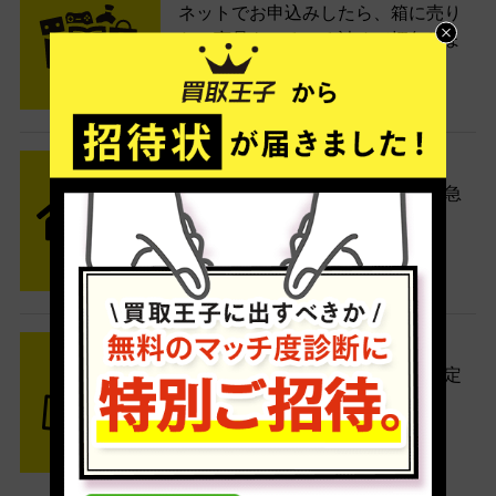
ネットでお申込みしたら、箱に売り
たい商品をいろいろ詰めて梱包しま
す。
STEP2 発送
送料無料でご自宅から発送！佐川急
便がご自宅まで引き取りに伺いま
す。
STEP3 ご入金
査定結果はメールでお知らせ。査定
結果がOKなら金額をお支払い！