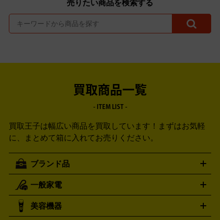
売りたい商品を検索する
買取商品一覧
- ITEM LIST -
買取王子は幅広い商品を買取しています！
まずはお気軽
に、まとめて箱に入れてお売りください。
ブランド品
一般家電
ルイ・ヴィトン
エルメス
LOUIS VUITTON
HERMES
シャネル
グッチ
コーチ
CHANEL
GUCCI
COACH
美容機器
掃除機
アイロン
ミシン
電話機・FAX
電池・充電池
プラダ
フェリージ
ゴヤール
PRADA
Felisi
GOYARD