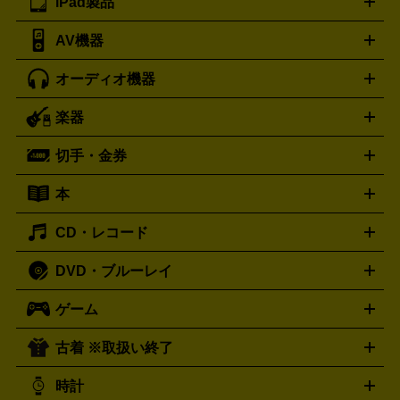
iPad製品
デスクトップ
ノートパソコン
PCパーツ
周辺機器
リンター
AV機器
iPad
iPad Pro
ゲーミングPC買取の詳細はこちら
iPad Air
iPad mini
パソコン買取の詳細はこちら
オーディオ機器
ブルーレイ・DVDレコーダー
iPad製品買取の詳細はこちら
音楽プレイヤー
プロジェクタ
ー
ラジカセ
ラジオ
ミニコンポ・システムコンポ
ビデオ
楽器
スピーカー
プリメインアンプ
レコードプレーヤー・ターンテ
デッキ
カラオケ機器
テレビ
ブルーレイ・DVDプレーヤ
ーブル
CDプレイヤー
イヤホン
真空管アンプ
オープンリ
ー
マイク
リモコン
ICレコーダー
記録メディア
映像用
切手・金券
ギター
ベース
アコギ
バイオリン
サックス
フルート
ールデッキ
ヘッドホン
チューナー
AVアンプ
MDプレーヤ
ケーブル
キーボード
アンプ
エフェクター
ー
イコライザー
DATデッキ
ホームシアター・サラウンドセ
本
切手シート
クオカード
テレホンカード
ANA（全日空）株
ット
ウーファー
AV機器買取の詳細はこちら
ワイヤレス・ポータブルスピーカー
スマー
主優待券
JCBギフトカード
楽器買取の詳細はこちら
はがき・年賀状
トスピーカー
交換針・カートリッジ
音響用ケーブル
記録媒
CD・レコード
漫画・コミック
小説
ビジネス書
医学書・教育書
哲学・
体
人文書
趣味・暮らし本
切手・金券買取の詳細はこちら
写真集・絵本
DVD・ブルーレイ
J-POP
アニメ・ゲーム
サウンドトラック
ロック
ハード
オーディオ買取の詳細はこちら
ロック・ヘヴィーメタル
本買取の詳細はこちら
ジャズ
クラシック
ソウル・R＆
ゲーム
映画
ドラマ
アニメ
ミュージックビデオ
アイドル
スポ
B
歌謡曲・演歌
洋楽
K-POP
ブルース・カントリー
ヒッ
ーツ
お笑い
ドキュメンタリー
舞台・ステージ
プホップ
ダンス・エレクトロニカ
フュージョン
ワール
古着 ※取扱い終了
ニンテンドー Switch2
ニンテンドー Switch
ド
ヒーリング・ニューエイジ
キッズ・ファミリー
日本の伝
スイッチ2
スイッチ
ニンテンドー 3DS
DVD買取の詳細はこちら
ニンテンドー DS
PS5
PS4
統芸能・芸能
カラオケ
スポーツ・カルチャー
プレステ5
時計
PS3
PS Vita
PSP
PS4 pro
PS2
プレステ4
プレステ3
古着買取の詳細はこちら