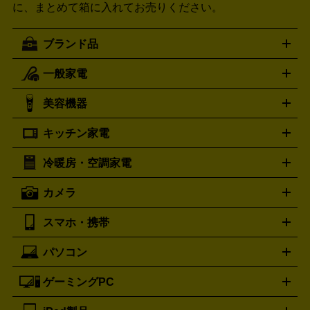
に、まとめて箱に入れてお売りください。
ブランド品
一般家電
ルイ・ヴィトン
エルメス
LOUIS VUITTON
HERMES
シャネル
グッチ
コーチ
CHANEL
GUCCI
COACH
美容機器
掃除機
アイロン
ミシン
電話機・FAX
電池・充電池
プラダ
フェリージ
ゴヤール
PRADA
Felisi
GOYARD
キッチン家電
ポーター
美顔器
脱毛器
家電買取の詳細はこちら
ヘアドライヤー
トゥミ
ヘアアイロン
EMS
フェ
PORTER
TUMI
イスケア
ボディケア
マッサージ機
電気シェーバー
電動
トリー バーチ
ロレックス
TORY BURCH
ROLEX
冷暖房・空調家電
オーブンレンジ・電子レンジ
炊飯器・精米機
ホットプレー
歯ブラシ
オメガ
アンテプリマ
OMEGA
ANTEPRIMA
ト・たこ焼き器
ホームベーカリー
電気圧力鍋
ミキサー・カ
カメラ
バレンシアガ
ストーブ
ファンヒーター
電気ヒーター
ふとん乾燥機
加
ッター
調理家電
BALENCIAGA
美容機器の詳細はこちら
ワインセラー
湿器、除湿器
空気清浄器
扇風機
サーキュレーター
ボッテガ・ヴェネタ
バーバリー
Bottega Veneta
BURBERRY
スマホ・携帯
ニコン
Canon
ソニー
富士フイルム
オリンパス
パナソニ
キッチン家電買取の
ブルガリ
カルティエ
BVLGARI
Cartier
ック
一眼レフカメラ
家電買取の詳細はこちら
コンパクトデジカメ（コンデジ）
ミラ
詳細はこちら
パソコン
ドルチェ＆ガッバーナ
フェンディ
Dolce&Gabbana
FENDI
iPhone
Xperia
Android
携帯電話
ポータブル充電器
スマ
ーレス一眼
一眼レフ レンズ各種
レンズフィルター
一脚・
ートフォンアクセサリー
三脚
ロエベ
ティファニー
Loewe
Tiffany&Co.
ゲーミングPC
ノートパソコン
デスクトップパソコン
Mac
パソコンパー
ツ
PCモニター
スマホ・携帯買取の詳細はこちら
パソコン周辺機器
電子ブックリーダー
プ
カメラ買取の詳細はこちら
ブランド品買取の詳細はこちら