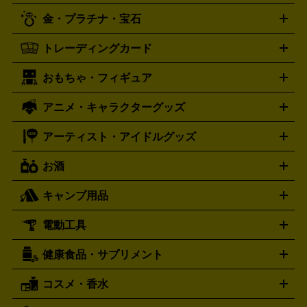
プレイステーション
PS VR
ゲームボーイ
ゲームボーイア
CD・レコード買取の詳細はこちら
金・プラチナ・宝石
ドバンス
ロレックス
Wii
Wii U
オメガ
ゲームキューブ
XBOX One
XBOX
ROLEX
OMEGA
One X
XBOX One S
XBOX 360
ファミコン
スーパーファ
タグホイヤー
カシオ
セイコー
TAG Heuer
SEIKO
CASIO
トレーディングカード
ゴールド
インゴット
コイン・金貨
メダル・記念品
ジュ
ミコン
ニンテンドー64
セガサターン
ドリームキャスト
G-SHOCK
パネライ
カルティエ
Gショック
Panerai
Cartier
エリー・宝石
シルバーアクセサリー
銀食器・カトラリー
PCエンジン
ネオジオ
メガドライブ
PCゲーム
ゲームパッ
おもちゃ・フィギュア
スウォッチ
ポケモンカード
遊戯王
センチュリー
ワンピースカード
デュエルマスター
Swatch
CENTURY
ド
メモリーカード
アーケードスティック
レーシングコント
ズ
ホロライブ オフィシャルカードゲーム
サプライ品
未開
ローラー
ヘッドセット
amiibo
ニンテンドークラシックミニ
タイメックス
シチズン
プレゲ
TIMEX
CITIZEN
Breguet
アニメ・キャラクターグッズ
フィギュア
プラモデル
ミニカー
レトロトイ
エアガン・
封ボックス
金・プラチナ買取の詳細はこちら
未開封パック
その他カードゲーム
その他コレク
ファミコン
ニンテンドークラシックミニスーパーファミコン
ブルガリ
ダニエル・ウェリントン
BVLGARI
Daniel Wellington
モデルガン
ドール
鉄道模型
ションカード
メガドライブミニ
レトロフリーク
レトロゲーム互換機
アーティスト・アイドルグッズ
ディーゼル
アルマーニ
フェンディ
VTuberグッズ
缶バッジ
アクリルグッズ
ラバスト
タペス
Diesel
ARMANI
FENDI
トリー
抱き枕カバー
おもちゃ買取の詳細はこちら
一番くじ
ぬいぐるみ
トレーディングカード買取の詳細はこちら
フランクミュラー
グッチ
ゲーム買取の詳細はこちら
FRANCK MULLER
GUCCI
お酒
ライブDVD・Blu-ray
映像ソフト
アイドルCD
写真集
ペン
ハミルトン
ハリー･ウィンストン
Hamilton
Harry Winston
ライト
タオル
アニメ・キャラクターグッズ
Tシャツ
パーカー
はっぴ
生写真
ジャー
キャンプ用品
エルメス
ルミノックス
HERMES
LUMINOX
ウイスキー
ワイン
ブランデー
日本酒・焼酎
各種アルコ
ジ
アクリルキーホルダー
買取の詳細はこちら
トートバッグ
リュック
缶バッ
ール
ジ
ベースボールシャツ
うちわ
電動工具
テント・タープ
時計買取の詳細はこちら
寝袋・キャンプ寝具
ザック・リュック
発電
機
ナイフ
バーナー・バーベキューコンロ
お酒買取の詳細はこちら
ランタン・ライ
アーティスト・アイドルグッズ
健康食品・サプリメント
穴あけ・締付工具
切断工具
研磨工具
電動工具・充電工具
ト
クッカー・調理器具
キャンプテーブル・椅子
登山靴・ト
買取の詳細はこちら
レッキングシューズ
アウトドア用品
コスメ・香水
サントリー
アサヒ
MLM
サントリーウエルネス
カルピス
ハンディGPS、レインウエアなど
電動工具買取の詳細はこちら