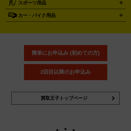
スポーツ用品
SK-II
健康食品・サプリメント
シャネル
ドゥ・ラ・メール
キャンプ用品買取の詳細はこちら
エスケーツー
CHANEL
資生堂
買取の詳細はこちら
ポーラ
アディクション
DE LA MER
SHISEIDO
POLA
カー・バイク用品
ゴルフクラブ・ゴルフ用品
ドライバー
アイアンセット
フェ
アユーラ
アールエムケー
アルビ
ADDICTION
AYURA
RMK
アウェイウッド
ウェッジ
パター
ユーティリティ
テニス
オン
アンプリチュード
イヴ・サンローラ
ALBION
Amplitude
タイヤ
ブレーキパーツ
カーナビ
クラッチ
ドライブレコ
ラケット
バドミントンラケット
ン
イプサ
エスティローダー
YVES SAINT LAURENT
IPSA
ーダー
カーオーディオ
エスト
エレガンス
エリクシ
ESTEE LAUDER
est
Elégance
ール
オッペン化粧品
オバジ
花王
カネ
ELIXIR
Obagi
Kao
ボウ
KANEBO
簡単にお申込み (初めての方)
コスメ・香水買取の
詳細はこちら
2回目以降のお申込み
買取王子トップページ