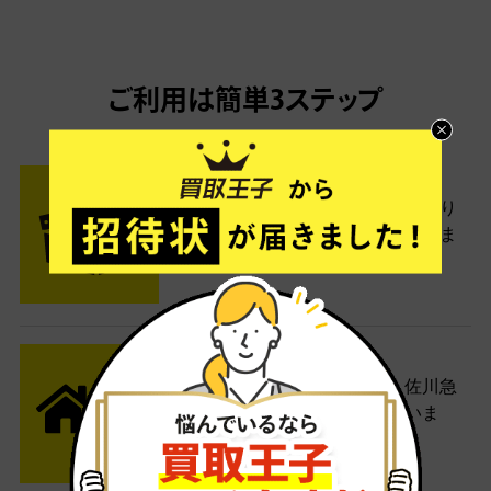
ご利用は簡単3ステップ
- FLOW -
STEP1 お申込み・梱包
ネットでお申込みしたら、箱に売り
たい商品をいろいろ詰めて梱包しま
す。
STEP2 発送
送料無料でご自宅から発送！佐川急
便がご自宅まで引き取りに伺いま
す。