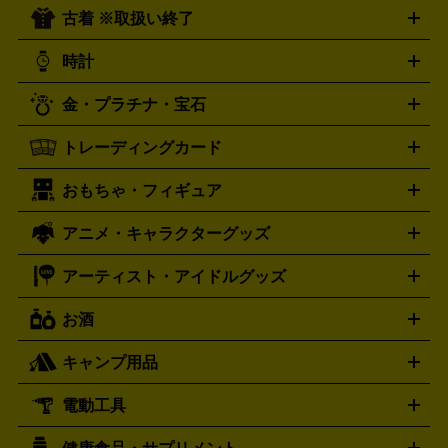
ーツ
お笑い
ドキュメンタリー
舞台・ステージ
プホップ
ダンス・エレクトロニカ
フュージョン
ワール
古着 ※取扱い終了
ニンテンドー Switch2
ニンテンドー Switch
ド
ヒーリング・ニューエイジ
キッズ・ファミリー
日本の伝
スイッチ2
スイッチ
ニンテンドー 3DS
DVD買取の詳細はこちら
ニンテンドー DS
PS5
PS4
統芸能・芸能
カラオケ
スポーツ・カルチャー
プレステ5
時計
PS3
PS Vita
PSP
PS4 pro
PS2
プレステ4
プレステ3
古着買取の詳細はこちら
プレイステーション
PS VR
ゲームボーイ
ゲームボーイア
CD・レコード買取の詳細はこちら
金・プラチナ・宝石
ドバンス
ロレックス
Wii
Wii U
オメガ
ゲームキューブ
XBOX One
XBOX
ROLEX
OMEGA
One X
XBOX One S
XBOX 360
ファミコン
スーパーファ
タグホイヤー
カシオ
セイコー
TAG Heuer
SEIKO
CASIO
トレーディングカード
ゴールド
インゴット
コイン・金貨
メダル・記念品
ジュ
ミコン
ニンテンドー64
セガサターン
ドリームキャスト
G-SHOCK
パネライ
カルティエ
Gショック
Panerai
Cartier
エリー・宝石
シルバーアクセサリー
銀食器・カトラリー
PCエンジン
ネオジオ
メガドライブ
PCゲーム
ゲームパッ
おもちゃ・フィギュア
スウォッチ
ポケモンカード
遊戯王
センチュリー
ワンピースカード
デュエルマスター
Swatch
CENTURY
ド
メモリーカード
アーケードスティック
レーシングコント
ズ
ホロライブ オフィシャルカードゲーム
サプライ品
未開
ローラー
ヘッドセット
amiibo
ニンテンドークラシックミニ
タイメックス
シチズン
プレゲ
TIMEX
CITIZEN
Breguet
アニメ・キャラクターグッズ
フィギュア
プラモデル
ミニカー
レトロトイ
エアガン・
封ボックス
金・プラチナ買取の詳細はこちら
未開封パック
その他カードゲーム
その他コレク
ファミコン
ニンテンドークラシックミニスーパーファミコン
ブルガリ
ダニエル・ウェリントン
BVLGARI
Daniel Wellington
モデルガン
ドール
鉄道模型
ションカード
メガドライブミニ
レトロフリーク
レトロゲーム互換機
アーティスト・アイドルグッズ
ディーゼル
アルマーニ
フェンディ
VTuberグッズ
缶バッジ
アクリルグッズ
ラバスト
タペス
Diesel
ARMANI
FENDI
トリー
抱き枕カバー
おもちゃ買取の詳細はこちら
一番くじ
ぬいぐるみ
トレーディングカード買取の詳細はこちら
フランクミュラー
グッチ
ゲーム買取の詳細はこちら
FRANCK MULLER
GUCCI
お酒
ライブDVD・Blu-ray
映像ソフト
アイドルCD
写真集
ペン
ハミルトン
ハリー･ウィンストン
Hamilton
Harry Winston
ライト
タオル
アニメ・キャラクターグッズ
Tシャツ
パーカー
はっぴ
生写真
ジャー
キャンプ用品
エルメス
ルミノックス
HERMES
LUMINOX
ウイスキー
ワイン
ブランデー
日本酒・焼酎
各種アルコ
ジ
アクリルキーホルダー
買取の詳細はこちら
トートバッグ
リュック
缶バッ
ール
ジ
ベースボールシャツ
うちわ
電動工具
テント・タープ
時計買取の詳細はこちら
寝袋・キャンプ寝具
ザック・リュック
発電
機
ナイフ
バーナー・バーベキューコンロ
お酒買取の詳細はこちら
ランタン・ライ
アーティスト・アイドルグッズ