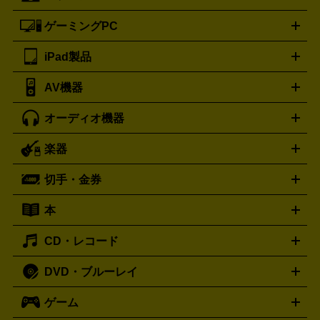
ートフォンアクセサリー
三脚
ロエベ
ティファニー
Loewe
Tiffany&Co.
ゲーミングPC
ノートパソコン
デスクトップパソコン
Mac
パソコンパー
ツ
PCモニター
スマホ・携帯買取の詳細はこちら
パソコン周辺機器
電子ブックリーダー
プ
カメラ買取の詳細はこちら
ブランド品買取の詳細はこちら
iPad製品
デスクトップ
ノートパソコン
PCパーツ
周辺機器
リンター
AV機器
iPad
iPad Pro
ゲーミングPC買取の詳細はこちら
iPad Air
iPad mini
パソコン買取の詳細はこちら
オーディオ機器
ブルーレイ・DVDレコーダー
iPad製品買取の詳細はこちら
音楽プレイヤー
プロジェクタ
ー
ラジカセ
ラジオ
ミニコンポ・システムコンポ
ビデオ
楽器
スピーカー
プリメインアンプ
レコードプレーヤー・ターンテ
デッキ
カラオケ機器
テレビ
ブルーレイ・DVDプレーヤ
ーブル
CDプレイヤー
イヤホン
真空管アンプ
オープンリ
ー
マイク
リモコン
ICレコーダー
記録メディア
映像用
切手・金券
ギター
ベース
アコギ
バイオリン
サックス
フルート
ールデッキ
ヘッドホン
チューナー
AVアンプ
MDプレーヤ
ケーブル
キーボード
アンプ
エフェクター
ー
イコライザー
DATデッキ
ホームシアター・サラウンドセ
本
切手シート
クオカード
テレホンカード
ANA（全日空）株
ット
ウーファー
AV機器買取の詳細はこちら
ワイヤレス・ポータブルスピーカー
スマー
主優待券
JCBギフトカード
楽器買取の詳細はこちら
はがき・年賀状
トスピーカー
交換針・カートリッジ
音響用ケーブル
記録媒
CD・レコード
漫画・コミック
小説
ビジネス書
医学書・教育書
哲学・
体
人文書
趣味・暮らし本
切手・金券買取の詳細はこちら
写真集・絵本
DVD・ブルーレイ
J-POP
アニメ・ゲーム
サウンドトラック
ロック
ハード
オーディオ買取の詳細はこちら
ロック・ヘヴィーメタル
本買取の詳細はこちら
ジャズ
クラシック
ソウル・R＆
ゲーム
映画
ドラマ
アニメ
ミュージックビデオ
アイドル
スポ
B
歌謡曲・演歌
洋楽
K-POP
ブルース・カントリー
ヒッ