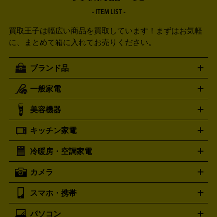
- ITEM LIST -
買取王子は幅広い商品を買取しています！
まずはお気軽
に、まとめて箱に入れてお売りください。
ブランド品
一般家電
ルイ・ヴィトン
エルメス
LOUIS VUITTON
HERMES
シャネル
グッチ
コーチ
CHANEL
GUCCI
COACH
美容機器
掃除機
アイロン
ミシン
電話機・FAX
電池・充電池
プラダ
フェリージ
ゴヤール
PRADA
Felisi
GOYARD
キッチン家電
ポーター
美顔器
脱毛器
家電買取の詳細はこちら
ヘアドライヤー
トゥミ
ヘアアイロン
EMS
フェ
PORTER
TUMI
イスケア
ボディケア
マッサージ機
電気シェーバー
電動
トリー バーチ
ロレックス
TORY BURCH
ROLEX
冷暖房・空調家電
オーブンレンジ・電子レンジ
炊飯器・精米機
ホットプレー
歯ブラシ
オメガ
アンテプリマ
OMEGA
ANTEPRIMA
ト・たこ焼き器
ホームベーカリー
電気圧力鍋
ミキサー・カ
カメラ
バレンシアガ
ストーブ
ファンヒーター
電気ヒーター
ふとん乾燥機
加
ッター
調理家電
BALENCIAGA
美容機器の詳細はこちら
ワインセラー
湿器、除湿器
空気清浄器
扇風機
サーキュレーター
ボッテガ・ヴェネタ
バーバリー
Bottega Veneta
BURBERRY
スマホ・携帯
ニコン
Canon
ソニー
富士フイルム
オリンパス
パナソニ
キッチン家電買取の
ブルガリ
カルティエ
BVLGARI
Cartier
ック
一眼レフカメラ
家電買取の詳細はこちら
コンパクトデジカメ（コンデジ）
ミラ
詳細はこちら
パソコン
ドルチェ＆ガッバーナ
フェンディ
Dolce&Gabbana
FENDI
iPhone
Xperia
Android
携帯電話
ポータブル充電器
スマ
ーレス一眼
一眼レフ レンズ各種
レンズフィルター
一脚・