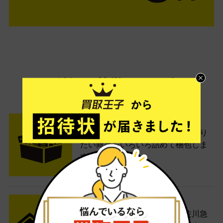
ご利用は簡単3ステップ
- FLOW -
STEP1 お申込み・梱包
ネットでお申込みしたら、箱に売り
たい商品をいろいろ詰めて梱包しま
す。
STEP2 発送
送料無料でご自宅から発送！佐川急