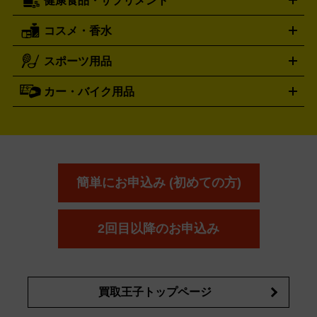
健康食品・サプリメント
穴あけ・締付工具
切断工具
研磨工具
電動工具・充電工具
ト
クッカー・調理器具
キャンプテーブル・椅子
登山靴・ト
買取の詳細はこちら
レッキングシューズ
アウトドア用品
コスメ・香水
サントリー
アサヒ
MLM
サントリーウエルネス
カルピス
ハンディGPS、レインウエアなど
電動工具買取の詳細はこちら
スポーツ用品
SK-II
健康食品・サプリメント
シャネル
ドゥ・ラ・メール
キャンプ用品買取の詳細はこちら
エスケーツー
CHANEL
資生堂
買取の詳細はこちら
ポーラ
アディクション
DE LA MER
SHISEIDO
POLA
カー・バイク用品
ゴルフクラブ・ゴルフ用品
ドライバー
アイアンセット
フェ
アユーラ
アールエムケー
アルビ
ADDICTION
AYURA
RMK
アウェイウッド
ウェッジ
パター
ユーティリティ
テニス
オン
アンプリチュード
イヴ・サンローラ
ALBION
Amplitude
タイヤ
ブレーキパーツ
カーナビ
クラッチ
ドライブレコ
ラケット
バドミントンラケット
ン
イプサ
エスティローダー
YVES SAINT LAURENT
IPSA
ーダー
カーオーディオ
エスト
エレガンス
エリクシ
ESTEE LAUDER
est
Elégance
ール
オッペン化粧品
オバジ
花王
カネ
ELIXIR
Obagi
Kao
ボウ
KANEBO
簡単にお申込み (初めての方)
コスメ・香水買取の
詳細はこちら
2回目以降のお申込み
買取王子トップページ