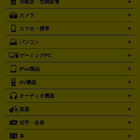
冷暖房・空調家電
オーブンレンジ・電子レンジ
炊飯器・精米機
ホットプレー
歯ブラシ
オメガ
アンテプリマ
OMEGA
ANTEPRIMA
ト・たこ焼き器
ホームベーカリー
電気圧力鍋
ミキサー・カ
カメラ
バレンシアガ
ストーブ
ファンヒーター
電気ヒーター
ふとん乾燥機
加
ッター
調理家電
BALENCIAGA
美容機器の詳細はこちら
ワインセラー
湿器、除湿器
空気清浄器
扇風機
サーキュレーター
ボッテガ・ヴェネタ
バーバリー
Bottega Veneta
BURBERRY
スマホ・携帯
ニコン
Canon
ソニー
富士フイルム
オリンパス
パナソニ
キッチン家電買取の
ブルガリ
カルティエ
BVLGARI
Cartier
ック
一眼レフカメラ
家電買取の詳細はこちら
コンパクトデジカメ（コンデジ）
ミラ
詳細はこちら
パソコン
ドルチェ＆ガッバーナ
フェンディ
Dolce&Gabbana
FENDI
iPhone
Xperia
Android
携帯電話
ポータブル充電器
スマ
ーレス一眼
一眼レフ レンズ各種
レンズフィルター
一脚・
ートフォンアクセサリー
三脚
ロエベ
ティファニー
Loewe
Tiffany&Co.
ゲーミングPC
ノートパソコン
デスクトップパソコン
Mac
パソコンパー
ツ
PCモニター
スマホ・携帯買取の詳細はこちら
パソコン周辺機器
電子ブックリーダー
プ
カメラ買取の詳細はこちら
ブランド品買取の詳細はこちら
iPad製品
デスクトップ
ノートパソコン
PCパーツ
周辺機器
リンター
AV機器
iPad
iPad Pro
ゲーミングPC買取の詳細はこちら
iPad Air
iPad mini
パソコン買取の詳細はこちら
オーディオ機器
ブルーレイ・DVDレコーダー
iPad製品買取の詳細はこちら
音楽プレイヤー
プロジェクタ
ー
ラジカセ
ラジオ
ミニコンポ・システムコンポ
ビデオ
楽器
スピーカー
プリメインアンプ
レコードプレーヤー・ターンテ
デッキ
カラオケ機器
テレビ
ブルーレイ・DVDプレーヤ
ーブル
CDプレイヤー
イヤホン
真空管アンプ
オープンリ
ー
マイク
リモコン
ICレコーダー
記録メディア
映像用
切手・金券
ギター
ベース
アコギ
バイオリン
サックス
フルート
ールデッキ
ヘッドホン
チューナー
AVアンプ
MDプレーヤ
ケーブル
キーボード
アンプ
エフェクター
ー
イコライザー
DATデッキ
ホームシアター・サラウンドセ
本
切手シート
クオカード
テレホンカード
ANA（全日空）株
ット
ウーファー
AV機器買取の詳細はこちら
ワイヤレス・ポータブルスピーカー
スマー