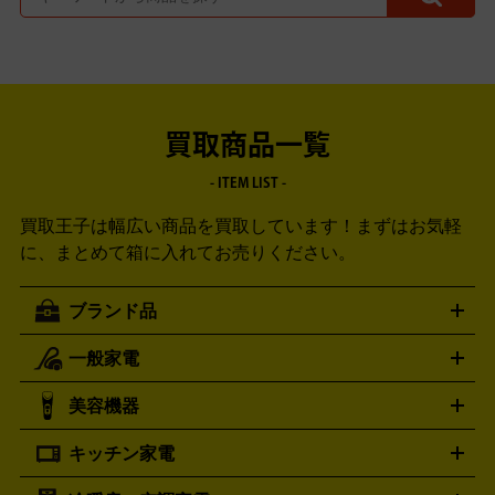
買取商品一覧
- ITEM LIST -
買取王子は幅広い商品を買取しています！
まずはお気軽
に、まとめて箱に入れてお売りください。
ブランド品
一般家電
ルイ・ヴィトン
エルメス
LOUIS VUITTON
HERMES
シャネル
グッチ
コーチ
CHANEL
GUCCI
COACH
美容機器
掃除機
アイロン
ミシン
電話機・FAX
電池・充電池
プラダ
フェリージ
ゴヤール
PRADA
Felisi
GOYARD
キッチン家電
ポーター
美顔器
脱毛器
家電買取の詳細はこちら
ヘアドライヤー
トゥミ
ヘアアイロン
EMS
フェ
PORTER
TUMI
イスケア
ボディケア
マッサージ機
電気シェーバー
電動
トリー バーチ
ロレックス
TORY BURCH
ROLEX