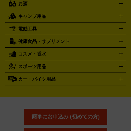
フランクミュラー
グッチ
ゲーム買取の詳細はこちら
FRANCK MULLER
GUCCI
お酒
ライブDVD・Blu-ray
映像ソフト
アイドルCD
写真集
ペン
ハミルトン
ハリー･ウィンストン
Hamilton
Harry Winston
ライト
タオル
アニメ・キャラクターグッズ
Tシャツ
パーカー
はっぴ
生写真
ジャー
キャンプ用品
エルメス
ルミノックス
HERMES
LUMINOX
ウイスキー
ワイン
ブランデー
日本酒・焼酎
各種アルコ
ジ
アクリルキーホルダー
買取の詳細はこちら
トートバッグ
リュック
缶バッ
ール
ジ
ベースボールシャツ
うちわ
電動工具
テント・タープ
時計買取の詳細はこちら
寝袋・キャンプ寝具
ザック・リュック
発電
機
ナイフ
バーナー・バーベキューコンロ
お酒買取の詳細はこちら
ランタン・ライ
アーティスト・アイドルグッズ
健康食品・サプリメント
穴あけ・締付工具
切断工具
研磨工具
電動工具・充電工具
ト
クッカー・調理器具
キャンプテーブル・椅子
登山靴・ト
買取の詳細はこちら
レッキングシューズ
アウトドア用品
コスメ・香水
サントリー
アサヒ
MLM
サントリーウエルネス
カルピス
ハンディGPS、レインウエアなど
電動工具買取の詳細はこちら
スポーツ用品
SK-II
健康食品・サプリメント
シャネル
ドゥ・ラ・メール
キャンプ用品買取の詳細はこちら
エスケーツー
CHANEL
資生堂
買取の詳細はこちら
ポーラ
アディクション
DE LA MER
SHISEIDO
POLA
カー・バイク用品
ゴルフクラブ・ゴルフ用品
ドライバー
アイアンセット
フェ
アユーラ
アールエムケー
アルビ
ADDICTION
AYURA
RMK
アウェイウッド
ウェッジ
パター
ユーティリティ
テニス
オン
アンプリチュード
イヴ・サンローラ
ALBION
Amplitude
タイヤ
ブレーキパーツ
カーナビ
クラッチ
ドライブレコ
ラケット
バドミントンラケット
ン
イプサ
エスティローダー
YVES SAINT LAURENT
IPSA
ーダー
カーオーディオ
エスト
エレガンス
エリクシ
ESTEE LAUDER
est
Elégance
ール
オッペン化粧品
オバジ
花王
カネ
ELIXIR
Obagi
Kao
ボウ
KANEBO
簡単にお申込み (初めての方)
コスメ・香水買取の