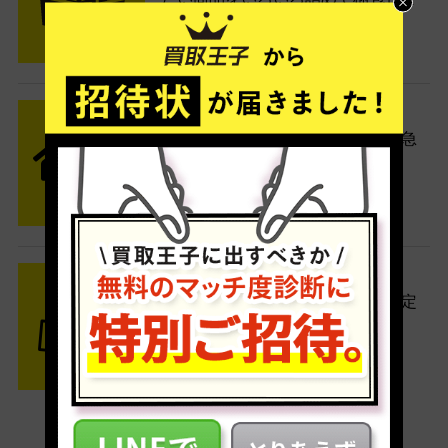
す。
STEP2 発送
送料無料でご自宅から発送！佐川急
便がご自宅まで引き取りに伺いま
す。
STEP3 ご入金
査定結果はメールでお知らせ。査定
結果がOKなら金額をお支払い！