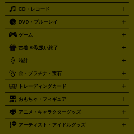
主優待券
JCBギフトカード
楽器買取の詳細はこちら
はがき・年賀状
トスピーカー
交換針・カートリッジ
音響用ケーブル
記録媒
CD・レコード
漫画・コミック
小説
ビジネス書
医学書・教育書
哲学・
体
人文書
趣味・暮らし本
切手・金券買取の詳細はこちら
写真集・絵本
DVD・ブルーレイ
J-POP
アニメ・ゲーム
サウンドトラック
ロック
ハード
オーディオ買取の詳細はこちら
ロック・ヘヴィーメタル
本買取の詳細はこちら
ジャズ
クラシック
ソウル・R＆
ゲーム
映画
ドラマ
アニメ
ミュージックビデオ
アイドル
スポ
B
歌謡曲・演歌
洋楽
K-POP
ブルース・カントリー
ヒッ
ーツ
お笑い
ドキュメンタリー
舞台・ステージ
プホップ
ダンス・エレクトロニカ
フュージョン
ワール
古着 ※取扱い終了
ニンテンドー Switch2
ニンテンドー Switch
ド
ヒーリング・ニューエイジ
キッズ・ファミリー
日本の伝
スイッチ2
スイッチ
ニンテンドー 3DS
DVD買取の詳細はこちら
ニンテンドー DS
PS5
PS4
統芸能・芸能
カラオケ
スポーツ・カルチャー
プレステ5
時計
PS3
PS Vita
PSP
PS4 pro
PS2
プレステ4
プレステ3
古着買取の詳細はこちら
プレイステーション
PS VR
ゲームボーイ
ゲームボーイア
CD・レコード買取の詳細はこちら
金・プラチナ・宝石
ドバンス
ロレックス
Wii
Wii U
オメガ
ゲームキューブ
XBOX One
XBOX
ROLEX
OMEGA
One X
XBOX One S
XBOX 360
ファミコン
スーパーファ
タグホイヤー
カシオ
セイコー
TAG Heuer
SEIKO
CASIO
トレーディングカード
ゴールド
インゴット
コイン・金貨
メダル・記念品
ジュ
ミコン
ニンテンドー64
セガサターン
ドリームキャスト
G-SHOCK
パネライ
カルティエ
Gショック
Panerai
Cartier
エリー・宝石
シルバーアクセサリー
銀食器・カトラリー
PCエンジン
ネオジオ
メガドライブ
PCゲーム
ゲームパッ
おもちゃ・フィギュア
スウォッチ
ポケモンカード
遊戯王
センチュリー
ワンピースカード
デュエルマスター
Swatch
CENTURY
ド
メモリーカード
アーケードスティック
レーシングコント
ズ
ホロライブ オフィシャルカードゲーム
サプライ品
未開
ローラー
ヘッドセット
amiibo
ニンテンドークラシックミニ
タイメックス
シチズン
プレゲ
TIMEX
CITIZEN
Breguet
アニメ・キャラクターグッズ
フィギュア
プラモデル
ミニカー
レトロトイ
エアガン・
封ボックス
金・プラチナ買取の詳細はこちら
未開封パック
その他カードゲーム
その他コレク
ファミコン
ニンテンドークラシックミニスーパーファミコン
ブルガリ
ダニエル・ウェリントン
BVLGARI
Daniel Wellington
モデルガン
ドール
鉄道模型
ションカード
メガドライブミニ
レトロフリーク
レトロゲーム互換機
アーティスト・アイドルグッズ
ディーゼル
アルマーニ
フェンディ
VTuberグッズ
缶バッジ
アクリルグッズ
ラバスト
タペス
Diesel
ARMANI
FENDI
トリー
抱き枕カバー
おもちゃ買取の詳細はこちら
一番くじ
ぬいぐるみ
トレーディングカード買取の詳細はこちら