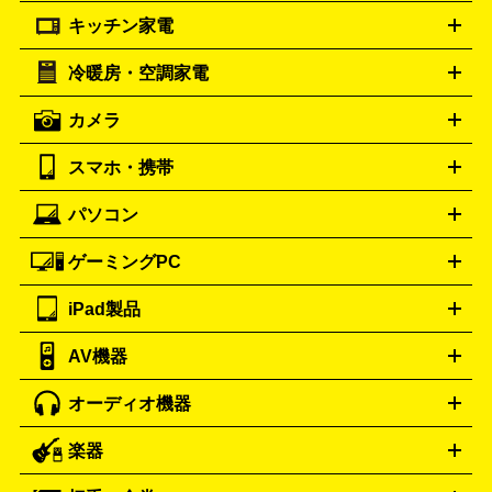
プラダ
フェリージ
ゴヤール
PRADA
Felisi
GOYARD
キッチン家電
ポーター
美顔器
脱毛器
家電買取の詳細はこちら
ヘアドライヤー
トゥミ
ヘアアイロン
EMS
フェ
PORTER
TUMI
イスケア
ボディケア
マッサージ機
電気シェーバー
電動
トリー バーチ
ロレックス
TORY BURCH
ROLEX
冷暖房・空調家電
オーブンレンジ・電子レンジ
炊飯器・精米機
ホットプレー
歯ブラシ
オメガ
アンテプリマ
OMEGA
ANTEPRIMA
ト・たこ焼き器
ホームベーカリー
電気圧力鍋
ミキサー・カ
カメラ
バレンシアガ
ストーブ
ファンヒーター
電気ヒーター
ふとん乾燥機
加
ッター
調理家電
BALENCIAGA
美容機器の詳細はこちら
ワインセラー
湿器、除湿器
空気清浄器
扇風機
サーキュレーター
ボッテガ・ヴェネタ
バーバリー
Bottega Veneta
BURBERRY
スマホ・携帯
ニコン
Canon
ソニー
富士フイルム
オリンパス
パナソニ
キッチン家電買取の
ブルガリ
カルティエ
BVLGARI
Cartier
ック
一眼レフカメラ
家電買取の詳細はこちら
コンパクトデジカメ（コンデジ）
ミラ
詳細はこちら
パソコン
ドルチェ＆ガッバーナ
フェンディ
Dolce&Gabbana
FENDI
iPhone
Xperia
Android
携帯電話
ポータブル充電器
スマ
ーレス一眼
一眼レフ レンズ各種
レンズフィルター
一脚・
ートフォンアクセサリー
三脚
ロエベ
ティファニー
Loewe
Tiffany&Co.
ゲーミングPC
ノートパソコン
デスクトップパソコン
Mac
パソコンパー
ツ
PCモニター
スマホ・携帯買取の詳細はこちら
パソコン周辺機器
電子ブックリーダー
プ
カメラ買取の詳細はこちら
ブランド品買取の詳細はこちら
iPad製品
デスクトップ
ノートパソコン
PCパーツ
周辺機器
リンター
AV機器
iPad
iPad Pro
ゲーミングPC買取の詳細はこちら
iPad Air
iPad mini
パソコン買取の詳細はこちら
オーディオ機器
ブルーレイ・DVDレコーダー
iPad製品買取の詳細はこちら
音楽プレイヤー
プロジェクタ
ー
ラジカセ
ラジオ
ミニコンポ・システムコンポ
ビデオ
楽器
スピーカー
プリメインアンプ
レコードプレーヤー・ターンテ
デッキ
カラオケ機器
テレビ
ブルーレイ・DVDプレーヤ
ーブル
CDプレイヤー
イヤホン
真空管アンプ
オープンリ
ー
マイク
リモコン
ICレコーダー
記録メディア
映像用