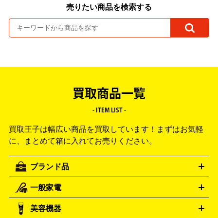
売りたい商品を検索する
買取商品一覧
- ITEM LIST -
買取王子は幅広い商品を買取しています！
まずはお気軽
に、まとめて箱に入れてお売りください。
ブランド品
一般家電
ルイ・ヴィトン
エルメス
LOUIS VUITTON
HERMES
シャネル
グッチ
コーチ
CHANEL
GUCCI
COACH
美容機器
掃除機
アイロン
ミシン
電話機・FAX
電池・充電池