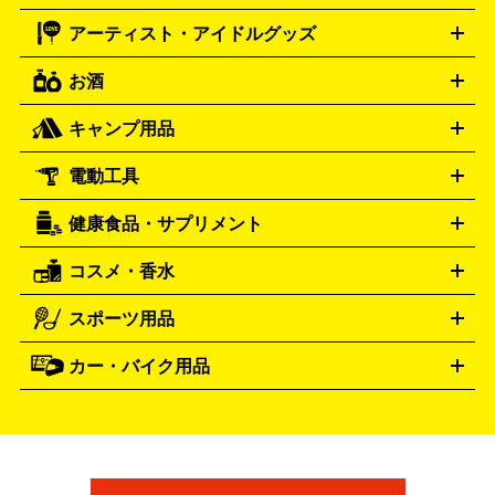
ブルガリ
ダニエル・ウェリントン
BVLGARI
Daniel Wellington
モデルガン
ドール
鉄道模型
ションカード
メガドライブミニ
レトロフリーク
レトロゲーム互換機
アーティスト・アイドルグッズ
ディーゼル
アルマーニ
フェンディ
VTuberグッズ
缶バッジ
アクリルグッズ
ラバスト
タペス
Diesel
ARMANI
FENDI
トリー
抱き枕カバー
おもちゃ買取の詳細はこちら
一番くじ
ぬいぐるみ
トレーディングカード買取の詳細はこちら
フランクミュラー
グッチ
ゲーム買取の詳細はこちら
FRANCK MULLER
GUCCI
お酒
ライブDVD・Blu-ray
映像ソフト
アイドルCD
写真集
ペン
ハミルトン
ハリー･ウィンストン
Hamilton
Harry Winston
ライト
タオル
アニメ・キャラクターグッズ
Tシャツ
パーカー
はっぴ
生写真
ジャー
キャンプ用品
エルメス
ルミノックス
HERMES
LUMINOX
ウイスキー
ワイン
ブランデー
日本酒・焼酎
各種アルコ
ジ
アクリルキーホルダー
買取の詳細はこちら
トートバッグ
リュック
缶バッ
ール
ジ
ベースボールシャツ
うちわ
電動工具
テント・タープ
時計買取の詳細はこちら
寝袋・キャンプ寝具
ザック・リュック
発電
機
ナイフ
バーナー・バーベキューコンロ
お酒買取の詳細はこちら
ランタン・ライ
アーティスト・アイドルグッズ
健康食品・サプリメント
穴あけ・締付工具
切断工具
研磨工具
電動工具・充電工具
ト
クッカー・調理器具
キャンプテーブル・椅子
登山靴・ト
買取の詳細はこちら
レッキングシューズ
アウトドア用品
コスメ・香水
サントリー
アサヒ
MLM
サントリーウエルネス
カルピス
ハンディGPS、レインウエアなど
電動工具買取の詳細はこちら
スポーツ用品
SK-II
健康食品・サプリメント
シャネル
ドゥ・ラ・メール
キャンプ用品買取の詳細はこちら
エスケーツー
CHANEL
資生堂
買取の詳細はこちら
ポーラ
アディクション
DE LA MER
SHISEIDO
POLA
カー・バイク用品
ゴルフクラブ・ゴルフ用品
ドライバー
アイアンセット
フェ
アユーラ
アールエムケー
アルビ
ADDICTION
AYURA
RMK
アウェイウッド
ウェッジ
パター
ユーティリティ
テニス
オン
アンプリチュード
イヴ・サンローラ
ALBION
Amplitude
タイヤ
ブレーキパーツ
カーナビ
クラッチ
ドライブレコ
ラケット
バドミントンラケット
ン
イプサ
エスティローダー
YVES SAINT LAURENT
IPSA
ーダー
カーオーディオ
エスト
エレガンス
エリクシ
ESTEE LAUDER
est
Elégance
ール
オッペン化粧品
オバジ
花王
カネ
ELIXIR
Obagi
Kao
ボウ