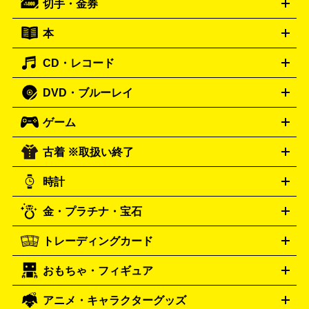
切手・金券
ギター
ベース
アコギ
バイオリン
サックス
フルート
ールデッキ
ヘッドホン
チューナー
AVアンプ
MDプレーヤ
ケーブル
キーボード
アンプ
エフェクター
ー
イコライザー
DATデッキ
ホームシアター・サラウンドセ
本
切手シート
クオカード
テレホンカード
ANA（全日空）株
ット
ウーファー
AV機器買取の詳細はこちら
ワイヤレス・ポータブルスピーカー
スマー
主優待券
JCBギフトカード
楽器買取の詳細はこちら
はがき・年賀状
トスピーカー
交換針・カートリッジ
音響用ケーブル
記録媒
CD・レコード
漫画・コミック
小説
ビジネス書
医学書・教育書
哲学・
体
人文書
趣味・暮らし本
切手・金券買取の詳細はこちら
写真集・絵本
DVD・ブルーレイ
J-POP
アニメ・ゲーム
サウンドトラック
ロック
ハード
オーディオ買取の詳細はこちら
ロック・ヘヴィーメタル
本買取の詳細はこちら
ジャズ
クラシック
ソウル・R＆
ゲーム
映画
ドラマ
アニメ
ミュージックビデオ
アイドル
スポ
B
歌謡曲・演歌
洋楽
K-POP
ブルース・カントリー
ヒッ
ーツ
お笑い
ドキュメンタリー
舞台・ステージ
プホップ
ダンス・エレクトロニカ
フュージョン
ワール
古着 ※取扱い終了
ニンテンドー Switch2
ニンテンドー Switch
ド
ヒーリング・ニューエイジ
キッズ・ファミリー
日本の伝
スイッチ2
スイッチ
ニンテンドー 3DS
DVD買取の詳細はこちら
ニンテンドー DS
PS5
PS4
統芸能・芸能
カラオケ
スポーツ・カルチャー
プレステ5
時計
PS3
PS Vita
PSP
PS4 pro
PS2
プレステ4
プレステ3
古着買取の詳細はこちら
プレイステーション
PS VR
ゲームボーイ
ゲームボーイア
CD・レコード買取の詳細はこちら
金・プラチナ・宝石
ドバンス
ロレックス
Wii
Wii U
オメガ
ゲームキューブ
XBOX One
XBOX
ROLEX
OMEGA
One X
XBOX One S
XBOX 360
ファミコン
スーパーファ
タグホイヤー
カシオ
セイコー
TAG Heuer
SEIKO
CASIO
トレーディングカード
ゴールド
インゴット
コイン・金貨
メダル・記念品
ジュ
ミコン
ニンテンドー64
セガサターン
ドリームキャスト
G-SHOCK
パネライ
カルティエ
Gショック
Panerai
Cartier
エリー・宝石
シルバーアクセサリー
銀食器・カトラリー
PCエンジン
ネオジオ
メガドライブ
PCゲーム
ゲームパッ
おもちゃ・フィギュア
スウォッチ
ポケモンカード
遊戯王
センチュリー
ワンピースカード
デュエルマスター
Swatch
CENTURY
ド
メモリーカード
アーケードスティック
レーシングコント
ズ
ホロライブ オフィシャルカードゲーム
サプライ品
未開
ローラー
ヘッドセット
amiibo
ニンテンドークラシックミニ
タイメックス
シチズン
プレゲ
TIMEX
CITIZEN
Breguet
アニメ・キャラクターグッズ
フィギュア
プラモデル
ミニカー
レトロトイ
エアガン・
封ボックス
金・プラチナ買取の詳細はこちら
未開封パック
その他カードゲーム
その他コレク
ファミコン
ニンテンドークラシックミニスーパーファミコン