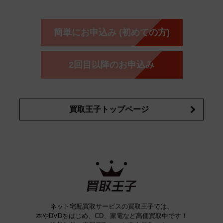
ーダー
カーオーディオ
エスト
エレガンス
エリクシ
ESTEE LAUDER
est
Elégance
ール
オッペン化粧品
オバジ
花王
カネ
ELIXIR
Obagi
Kao
ボウ
KANEBO
簡単にお申込み (初めての方)
コスメ・香水買取の
詳細はこちら
2回目以降のお申込み
買取王子トップページ
ネット宅配買取サービスの買取王子では、
本やDVDをはじめ、CD、家電など高価買取中です！