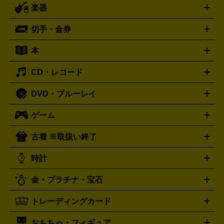
楽器
スピーカー
プリメインアンプ
レコードプレーヤー・ターンテ
デッキ
カラオケ機器
テレビ
ブルーレイ・DVDプレーヤ
ーブル
CDプレイヤー
イヤホン
真空管アンプ
オープンリ
ー
マイク
リモコン
ICレコーダー
記録メディア
映像用
切手・金券
ギター
ベース
アコギ
バイオリン
サックス
フルート
ールデッキ
ヘッドホン
チューナー
AVアンプ
MDプレーヤ
ケーブル
キーボード
アンプ
エフェクター
ー
イコライザー
DATデッキ
ホームシアター・サラウンドセ
本
切手シート
クオカード
テレホンカード
ANA（全日空）株
ット
ウーファー
AV機器買取の詳細はこちら
ワイヤレス・ポータブルスピーカー
スマー
主優待券
JCBギフトカード
楽器買取の詳細はこちら
はがき・年賀状
トスピーカー
交換針・カートリッジ
音響用ケーブル
記録媒
CD・レコード
漫画・コミック
小説
ビジネス書
医学書・教育書
哲学・
体
人文書
趣味・暮らし本
切手・金券買取の詳細はこちら
写真集・絵本
DVD・ブルーレイ
J-POP
アニメ・ゲーム
サウンドトラック
ロック
ハード
オーディオ買取の詳細はこちら
ロック・ヘヴィーメタル
本買取の詳細はこちら
ジャズ
クラシック
ソウル・R＆
ゲーム
映画
ドラマ
アニメ
ミュージックビデオ
アイドル
スポ
B
歌謡曲・演歌
洋楽
K-POP
ブルース・カントリー
ヒッ
ーツ
お笑い
ドキュメンタリー
舞台・ステージ
プホップ
ダンス・エレクトロニカ
フュージョン
ワール
古着 ※取扱い終了
ニンテンドー Switch2
ニンテンドー Switch
ド
ヒーリング・ニューエイジ
キッズ・ファミリー
日本の伝
スイッチ2
スイッチ
ニンテンドー 3DS
DVD買取の詳細はこちら
ニンテンドー DS
PS5
PS4
統芸能・芸能
カラオケ
スポーツ・カルチャー
プレステ5
時計
PS3
PS Vita
PSP
PS4 pro
PS2
プレステ4
プレステ3
古着買取の詳細はこちら
プレイステーション
PS VR
ゲームボーイ
ゲームボーイア
CD・レコード買取の詳細はこちら
金・プラチナ・宝石
ドバンス
ロレックス
Wii
Wii U
オメガ
ゲームキューブ
XBOX One
XBOX
ROLEX
OMEGA
One X
XBOX One S
XBOX 360
ファミコン
スーパーファ
タグホイヤー
カシオ
セイコー
TAG Heuer
SEIKO
CASIO
トレーディングカード
ゴールド
インゴット
コイン・金貨
メダル・記念品
ジュ
ミコン
ニンテンドー64
セガサターン
ドリームキャスト
G-SHOCK
パネライ
カルティエ
Gショック
Panerai
Cartier
エリー・宝石
シルバーアクセサリー
銀食器・カトラリー
PCエンジン
ネオジオ
メガドライブ
PCゲーム
ゲームパッ
おもちゃ・フィギュア