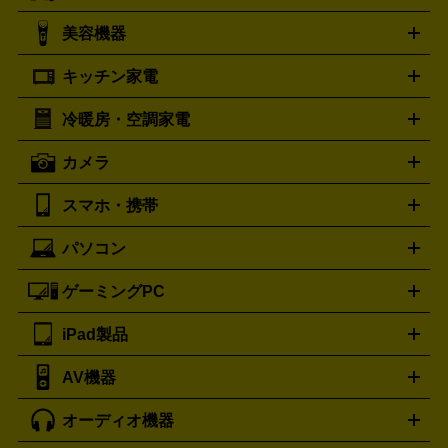
シャネル
グッチ
コーチ
CHANEL
GUCCI
COACH
美容機器
掃除機
アイロン
ミシン
電話機・FAX
電池・充電池
プラダ
フェリージ
ゴヤール
PRADA
Felisi
GOYARD
キッチン家電
ポーター
美顔器
脱毛器
家電買取の詳細はこちら
ヘアドライヤー
トゥミ
ヘアアイロン
EMS
フェ
PORTER
TUMI
イスケア
ボディケア
マッサージ機
電気シェーバー
電動
トリー バーチ
ロレックス
TORY BURCH
ROLEX
冷暖房・空調家電
オーブンレンジ・電子レンジ
炊飯器・精米機
ホットプレー
歯ブラシ
オメガ
アンテプリマ
OMEGA
ANTEPRIMA
ト・たこ焼き器
ホームベーカリー
電気圧力鍋
ミキサー・カ
カメラ
バレンシアガ
ストーブ
ファンヒーター
電気ヒーター
ふとん乾燥機
加
ッター
調理家電
BALENCIAGA
美容機器の詳細はこちら
ワインセラー
湿器、除湿器
空気清浄器
扇風機
サーキュレーター
ボッテガ・ヴェネタ
バーバリー
Bottega Veneta
BURBERRY
スマホ・携帯
ニコン
Canon
ソニー
富士フイルム
オリンパス
パナソニ
キッチン家電買取の
ブルガリ
カルティエ
BVLGARI
Cartier
ック
一眼レフカメラ
家電買取の詳細はこちら
コンパクトデジカメ（コンデジ）
ミラ
詳細はこちら
パソコン
ドルチェ＆ガッバーナ
フェンディ
Dolce&Gabbana
FENDI
iPhone
Xperia
Android
携帯電話
ポータブル充電器
スマ
ーレス一眼
一眼レフ レンズ各種
レンズフィルター
一脚・
ートフォンアクセサリー
三脚
ロエベ
ティファニー
Loewe
Tiffany&Co.
ゲーミングPC
ノートパソコン
デスクトップパソコン
Mac
パソコンパー
ツ
PCモニター
スマホ・携帯買取の詳細はこちら
パソコン周辺機器
電子ブックリーダー
プ
カメラ買取の詳細はこちら
ブランド品買取の詳細はこちら
iPad製品
デスクトップ
ノートパソコン
PCパーツ
周辺機器
リンター
AV機器
iPad
iPad Pro
ゲーミングPC買取の詳細はこちら
iPad Air
iPad mini
パソコン買取の詳細はこちら
オーディオ機器
ブルーレイ・DVDレコーダー
iPad製品買取の詳細はこちら
音楽プレイヤー
プロジェクタ
ー
ラジカセ
ラジオ
ミニコンポ・システムコンポ
ビデオ