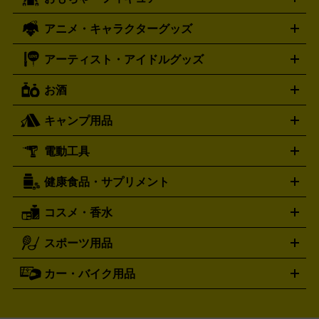
スウォッチ
ポケモンカード
遊戯王
センチュリー
ワンピースカード
デュエルマスター
Swatch
CENTURY
ド
メモリーカード
アーケードスティック
レーシングコント
ズ
ホロライブ オフィシャルカードゲーム
サプライ品
未開
ローラー
ヘッドセット
amiibo
ニンテンドークラシックミニ
タイメックス
シチズン
プレゲ
TIMEX
CITIZEN
Breguet
アニメ・キャラクターグッズ
フィギュア
プラモデル
ミニカー
レトロトイ
エアガン・
封ボックス
金・プラチナ買取の詳細はこちら
未開封パック
その他カードゲーム
その他コレク
ファミコン
ニンテンドークラシックミニスーパーファミコン
ブルガリ
ダニエル・ウェリントン
BVLGARI
Daniel Wellington
モデルガン
ドール
鉄道模型
ションカード
メガドライブミニ
レトロフリーク
レトロゲーム互換機
アーティスト・アイドルグッズ
ディーゼル
アルマーニ
フェンディ
VTuberグッズ
缶バッジ
アクリルグッズ
ラバスト
タペス
Diesel
ARMANI
FENDI
トリー
抱き枕カバー
おもちゃ買取の詳細はこちら
一番くじ
ぬいぐるみ
トレーディングカード買取の詳細はこちら
フランクミュラー
グッチ
ゲーム買取の詳細はこちら
FRANCK MULLER
GUCCI
お酒
ライブDVD・Blu-ray
映像ソフト
アイドルCD
写真集
ペン
ハミルトン
ハリー･ウィンストン
Hamilton
Harry Winston
ライト
タオル
アニメ・キャラクターグッズ
Tシャツ
パーカー
はっぴ
生写真
ジャー
キャンプ用品
エルメス
ルミノックス
HERMES
LUMINOX
ウイスキー
ワイン
ブランデー
日本酒・焼酎
各種アルコ
ジ
アクリルキーホルダー
買取の詳細はこちら
トートバッグ
リュック
缶バッ
ール
ジ
ベースボールシャツ
うちわ
電動工具
テント・タープ
時計買取の詳細はこちら
寝袋・キャンプ寝具
ザック・リュック
発電
機
ナイフ
バーナー・バーベキューコンロ
お酒買取の詳細はこちら
ランタン・ライ
アーティスト・アイドルグッズ
健康食品・サプリメント
穴あけ・締付工具
切断工具
研磨工具
電動工具・充電工具
ト
クッカー・調理器具
キャンプテーブル・椅子
登山靴・ト
買取の詳細はこちら
レッキングシューズ
アウトドア用品
コスメ・香水
サントリー
アサヒ
MLM
サントリーウエルネス
カルピス
ハンディGPS、レインウエアなど
電動工具買取の詳細はこちら
スポーツ用品
SK-II
健康食品・サプリメント
シャネル
ドゥ・ラ・メール
キャンプ用品買取の詳細はこちら
エスケーツー
CHANEL
資生堂
買取の詳細はこちら
ポーラ
アディクション
DE LA MER
SHISEIDO
POLA
カー・バイク用品
ゴルフクラブ・ゴルフ用品
ドライバー
アイアンセット
フェ
アユーラ
アールエムケー
アルビ
ADDICTION
AYURA
RMK
アウェイウッド
ウェッジ
パター
ユーティリティ
テニス
オン
アンプリチュード
イヴ・サンローラ
ALBION
Amplitude
タイヤ
ブレーキパーツ
カーナビ
クラッチ
ドライブレコ
ラケット
バドミントンラケット
ン
イプサ
エスティローダー
YVES SAINT LAURENT
IPSA