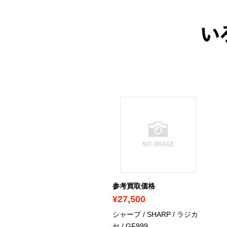
い
考買取価格
参考買取価格
2,000
¥27,500
ー / SONY / ラジオ /
シャープ / SHARP / ラジカ
Z-R50
セ / GF999