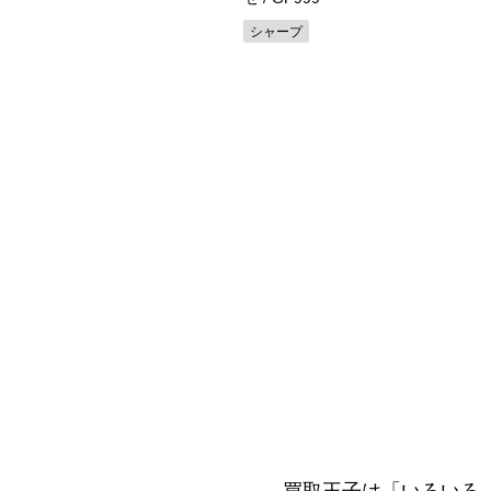
ニー
シャープ
買取王子は「いろいろ