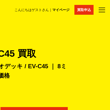
こんにちはゲストさん｜
マイページ
買取申込
法人買取
コラム
マイページ
採用情報
通販サイト
C45 買取
デッキ / EV-C45 ｜ 8ミ
価格