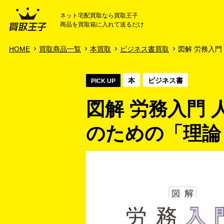
ネット宅配買取なら買取王子
商品を買取箱に入れて送るだけ
HOME
ご利用ガイド
HOME
買取商品一覧
本買取
ビジネス書買取
図解 労務入門 
本
ビジネス書
PICK UP
図解 労務入門
のための「理論と