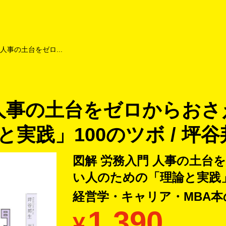
よくあるご質問
キャンペーン
買取商品
お知らせ・査定状況
人事の土台をゼロ...
 人事の土台をゼロからお
実践」100のツボ / 坪谷
図解 労務入門 人事の土台
い人のための「理論と実践」1
経営学・キャリア・MBA本
1,390
¥