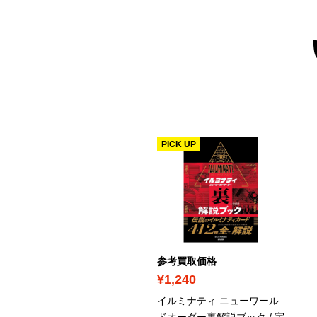
PICK UP
考買取価格
参考買取価格
1,230
¥1,240
中圭写真集 休日
イルミナティ ニューワール
ドオーダー裏解説ブック / 宇