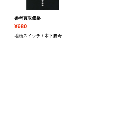
参考買取価格
参考買取価格
¥680
¥780
地頭スイッチ / 木下勝寿
シリコンバレーによろし
お金もコネも英語力もな
僕のアメリカ起業 / 内藤