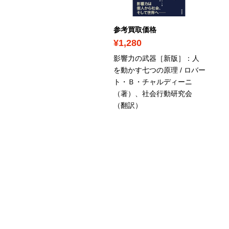
考買取価格
参考買取価格
700
¥1,280
れが本当のSPI3だ！ 2028
影響力の武器［新版］：人
度版 / SPIノートの会
を動かす七つの原理 / ロバー
ト・Ｂ・チャルディーニ
（著）、社会行動研究会
（翻訳）