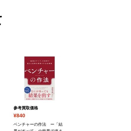
て
参考買取価格
参考買取価格
¥840
¥520
ベンチャーの作法 ー「結
キリスト教入門の系譜-内
果がすべて」の世界で速さ
鑑三、遠藤周作から渡辺