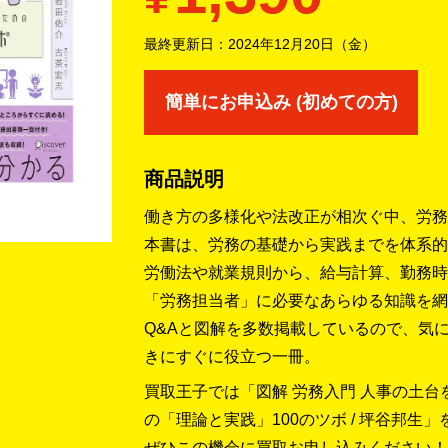
最終更新日：
2024年12月20日（金）
簡単にお申込み (初めての方)
商品説明
働き方の多様化や法改正が相次ぐ中、労務
本書は、労務の基礎から実践までを体系的
労働法や就業規則から、給与計算、勤務時
「労務担当者」に必要なあらゆる知識を網
Q&Aと図解を多数掲載しているので、気
きにすぐに役立つ一冊。
買取王子では「図解 労務入門 人事の土
の「理論と実践」100のツボ / 坪谷邦生
ぜひこの機会に買取お申し込みください！