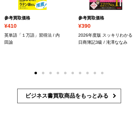
参考買取価格
参考買取価格
¥410
¥390
英単語「１万語」習得法 / 内
2026年度版 スッキリわかる
田諭
日商簿記3級 / 滝澤ななみ
ビジネス書買取商品を
もっとみる