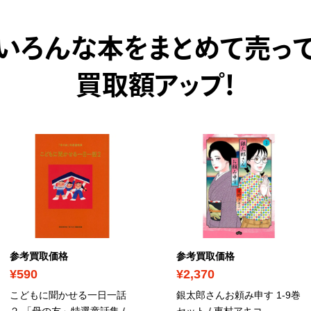
いろんな本をまとめて売っ
買取額アップ！
参考買取価格
参考買取価格
¥590
¥2,370
こどもに聞かせる一日一話
銀太郎さんお頼み申す 1-9巻
２ 「母の友」特選童話集 /
セット / 東村アキコ