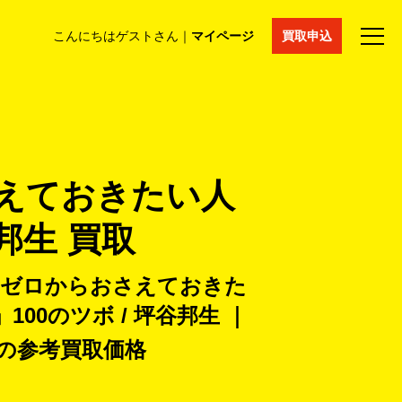
こんにちはゲストさん｜
マイページ
買取申込
法人買取
コラム
マイページ
採用情報
通販サイト
さえておきたい人
邦生 買取
をゼロからおさえておきた
00のツボ / 坪谷邦生 ｜
の
参考買取価格