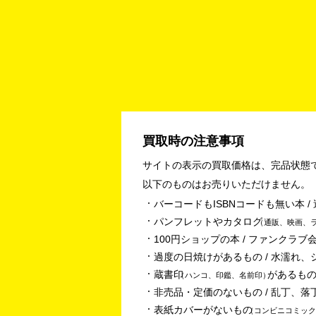
買取時の注意事項
サイトの表示の買取価格は、完品状態
以下のものはお売りいただけません。
バーコードもISBNコードも無い本 
パンフレットやカタログ
通販、映画、
100円ショップの本 / ファンクラブ会
過度の日焼けがあるもの / 水濡れ、
蔵書印
があるもの
ハンコ、印鑑、名前印
非売品・定価のないもの / 乱丁、落
表紙カバーがないもの
コンビニコミック