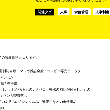
関連タグ
人事
労務管理
人事制度
での買取価格となります。
/ 週刊誌全般、マンガ雑誌全般 / コンビニ専売コミック
ライブなど
報 / 教科書
シミ、カビがあるもの / タバコ、香水の匂いが付着したもの
 / マンガ喫茶落ち
丁のあるもの / レンタル品、審査用などの未使用品
含む