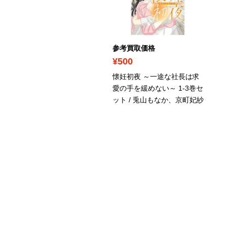
考買取価格
参考買取価格
350
¥500
っちゃんち 1-2巻セット /
懐妊初夜 ～一途な社長は求
炯子
愛の手を緩めない～ 1-3巻セ
ット / 兎山もなか、京町妃紗