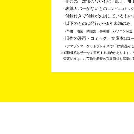
非売品・定価のないもの / 乱丁、落
表紙カバーがないもの
コンビニコミック
付録付きで付録が欠損しているもの /
以下のものは発行から5年未満のみ
辞書・地図・問題集・参考書・パソコン関連
旧作の漫画・コミック、文庫本は1
アマゾンマーケットプレイスで1円の商品が
買取価格は予告なく変更する場合があります。
査定結果は、お荷物到着時の買取価格を基準に