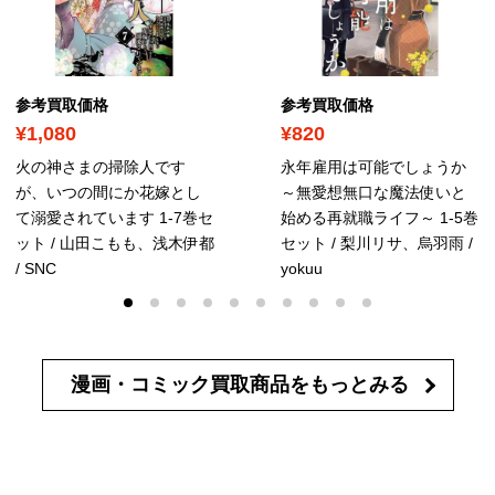
参考買取価格
参考買取価格
¥1,080
¥820
火の神さまの掃除人です
永年雇用は可能でしょうか
が、いつの間にか花嫁とし
～無愛想無口な魔法使いと
て溺愛されています 1-7巻セ
始める再就職ライフ～ 1-5巻
ット / 山田こもも、浅木伊都
セット / 梨川リサ、烏羽雨 /
/ SNC
yokuu
漫画・コミック買取商品を
もっとみる