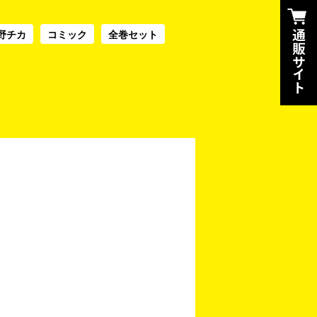
野チカ
コミック
全巻セット