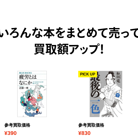
いろんな本をまとめて売っ
買取額アップ！
PICK UP
参考買取価格
参考買取価格
¥390
¥830