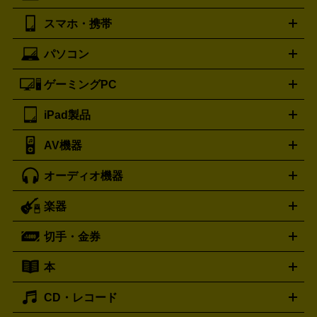
湿器、除湿器
空気清浄器
扇風機
サーキュレーター
ボッテガ・ヴェネタ
バーバリー
Bottega Veneta
BURBERRY
スマホ・携帯
ニコン
Canon
ソニー
富士フイルム
オリンパス
パナソニ
キッチン家電買取の
ブルガリ
カルティエ
BVLGARI
Cartier
ック
一眼レフカメラ
家電買取の詳細はこちら
コンパクトデジカメ（コンデジ）
ミラ
詳細はこちら
パソコン
ドルチェ＆ガッバーナ
フェンディ
Dolce&Gabbana
FENDI
iPhone
Xperia
Android
携帯電話
ポータブル充電器
スマ
ーレス一眼
一眼レフ レンズ各種
レンズフィルター
一脚・
ートフォンアクセサリー
三脚
ロエベ
ティファニー
Loewe
Tiffany&Co.
ゲーミングPC
ノートパソコン
デスクトップパソコン
Mac
パソコンパー
ツ
PCモニター
スマホ・携帯買取の詳細はこちら
パソコン周辺機器
電子ブックリーダー
プ
カメラ買取の詳細はこちら
ブランド品買取の詳細はこちら
iPad製品
デスクトップ
ノートパソコン
PCパーツ
周辺機器
リンター
AV機器
iPad
iPad Pro
ゲーミングPC買取の詳細はこちら
iPad Air
iPad mini
パソコン買取の詳細はこちら
オーディオ機器
ブルーレイ・DVDレコーダー
iPad製品買取の詳細はこちら
音楽プレイヤー
プロジェクタ
ー
ラジカセ
ラジオ
ミニコンポ・システムコンポ
ビデオ
楽器
スピーカー
プリメインアンプ
レコードプレーヤー・ターンテ
デッキ
カラオケ機器
テレビ
ブルーレイ・DVDプレーヤ
ーブル
CDプレイヤー
イヤホン
真空管アンプ
オープンリ
ー
マイク
リモコン
ICレコーダー
記録メディア
映像用
切手・金券
ギター
ベース
アコギ
バイオリン
サックス
フルート
ールデッキ
ヘッドホン
チューナー
AVアンプ
MDプレーヤ
ケーブル
キーボード
アンプ
エフェクター
ー
イコライザー
DATデッキ
ホームシアター・サラウンドセ
本
切手シート
クオカード
テレホンカード
ANA（全日空）株
ット
ウーファー
AV機器買取の詳細はこちら
ワイヤレス・ポータブルスピーカー
スマー
主優待券
JCBギフトカード
楽器買取の詳細はこちら
はがき・年賀状
トスピーカー
交換針・カートリッジ
音響用ケーブル
記録媒
CD・レコード
漫画・コミック
小説
ビジネス書
医学書・教育書
哲学・
体
人文書
趣味・暮らし本
写真集・絵本