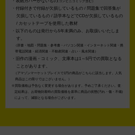
表紙カバーがないもの
コンビニコミック含む
付録付きで付録が欠損しているもの / 問題集で回答集が
欠損しているもの / 語学本などでCDが欠損しているもの
/ カセットテープを使用した教材
以下のものは発行から5年未満のみ、お取扱いいたしま
す。
辞書・地図・問題集・参考書・パソコン関連・インターネット関連・携
帯電話関連・経済関連・不動産関連・占い・風水関連
旧作の漫画・コミック、文庫本は1～5円での買取となる
ことがあります。
アマゾンマーケットプレイスで1円の商品がこちらに該当します。人気
商品はこの限りではございません。
買取価格は予告なく変更する場合があります。予めご了承ください。
査
定結果は、お荷物到着時の買取価格を基準に商品の状態(汚れ・傷・不備)
によって、減額となる場合がございます。