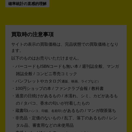
確率統計の直感的理解
買取時の注意事項
サイトの表示の買取価格は、完品状態での買取価格となり
ます。
以下のものはお売りいただけません。
バーコードもISBNコードも無い本 / 週刊誌全般、マンガ
雑誌全般 / コンビニ専売コミック
パンフレットやカタログ
通販、映画、ライブなど
100円ショップの本 / ファンクラブ会報 / 教科書
過度の日焼けがあるもの / 水濡れ、シミ、カビがあるも
の / タバコ、香水の匂いが付着したもの
蔵書印
があるもの / マンガ喫茶落ち
ハンコ、印鑑、名前印
非売品・定価のないもの / 乱丁、落丁のあるもの / レン
タル品、審査用などの未使用品