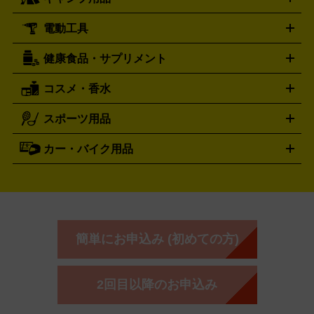
ウイスキー
ワイン
ブランデー
日本酒・焼酎
各種アルコ
ジ
アクリルキーホルダー
買取の詳細はこちら
トートバッグ
リュック
缶バッ
ール
ジ
ベースボールシャツ
うちわ
電動工具
テント・タープ
時計買取の詳細はこちら
寝袋・キャンプ寝具
ザック・リュック
発電
機
ナイフ
バーナー・バーベキューコンロ
お酒買取の詳細はこちら
ランタン・ライ
アーティスト・アイドルグッズ
健康食品・サプリメント
穴あけ・締付工具
切断工具
研磨工具
電動工具・充電工具
ト
クッカー・調理器具
キャンプテーブル・椅子
登山靴・ト
買取の詳細はこちら
レッキングシューズ
アウトドア用品
コスメ・香水
サントリー
アサヒ
MLM
サントリーウエルネス
カルピス
ハンディGPS、レインウエアなど
電動工具買取の詳細はこちら
スポーツ用品
SK-II
健康食品・サプリメント
シャネル
ドゥ・ラ・メール
キャンプ用品買取の詳細はこちら
エスケーツー
CHANEL
資生堂
買取の詳細はこちら
ポーラ
アディクション
DE LA MER
SHISEIDO
POLA
カー・バイク用品
ゴルフクラブ・ゴルフ用品
ドライバー
アイアンセット
フェ
アユーラ
アールエムケー
アルビ
ADDICTION
AYURA
RMK
アウェイウッド
ウェッジ
パター
ユーティリティ
テニス
オン
アンプリチュード
イヴ・サンローラ
ALBION
Amplitude
タイヤ
ブレーキパーツ
カーナビ
クラッチ
ドライブレコ
ラケット
バドミントンラケット
ン
イプサ
エスティローダー
YVES SAINT LAURENT
IPSA
ーダー
カーオーディオ
エスト
エレガンス
エリクシ
ESTEE LAUDER
est
Elégance
ール
オッペン化粧品
オバジ
花王
カネ
ELIXIR
Obagi
Kao
ボウ
KANEBO
簡単にお申込み (初めての方)
コスメ・香水買取の
詳細はこちら
2回目以降のお申込み