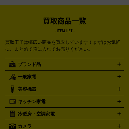
買取商品一覧
- ITEM LIST -
買取王子は幅広い商品を買取しています！
まずはお気軽
に、まとめて箱に入れてお売りください。
ブランド品
一般家電
ルイ・ヴィトン
エルメス
LOUIS VUITTON
HERMES
シャネル
グッチ
コーチ
CHANEL
GUCCI
COACH
美容機器
掃除機
アイロン
ミシン
電話機・FAX
電池・充電池
プラダ
フェリージ
ゴヤール
PRADA
Felisi
GOYARD
キッチン家電
ポーター
美顔器
脱毛器
家電買取の詳細はこちら
ヘアドライヤー
トゥミ
ヘアアイロン
EMS
フェ
PORTER
TUMI
イスケア
ボディケア
マッサージ機
電気シェーバー
電動
トリー バーチ
ロレックス
TORY BURCH
ROLEX
冷暖房・空調家電
オーブンレンジ・電子レンジ
炊飯器・精米機
ホットプレー
歯ブラシ
オメガ
アンテプリマ
OMEGA
ANTEPRIMA
ト・たこ焼き器
ホームベーカリー
電気圧力鍋
ミキサー・カ
カメラ
バレンシアガ
ストーブ
ファンヒーター
電気ヒーター
ふとん乾燥機
加
ッター
調理家電
BALENCIAGA
美容機器の詳細はこちら
ワインセラー