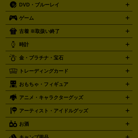
切手・金券買取の詳細はこちら
DVD・ブルーレイ
J-POP
アニメ・ゲーム
サウンドトラック
ロック
ハード
オーディオ買取の詳細はこちら
ロック・ヘヴィーメタル
本買取の詳細はこちら
ジャズ
クラシック
ソウル・R＆
ゲーム
映画
ドラマ
アニメ
ミュージックビデオ
アイドル
スポ
B
歌謡曲・演歌
洋楽
K-POP
ブルース・カントリー
ヒッ
ーツ
お笑い
ドキュメンタリー
舞台・ステージ
プホップ
ダンス・エレクトロニカ
フュージョン
ワール
古着 ※取扱い終了
ニンテンドー Switch2
ニンテンドー Switch
ド
ヒーリング・ニューエイジ
キッズ・ファミリー
日本の伝
スイッチ2
スイッチ
ニンテンドー 3DS
DVD買取の詳細はこちら
ニンテンドー DS
PS5
PS4
統芸能・芸能
カラオケ
スポーツ・カルチャー
プレステ5
時計
PS3
PS Vita
PSP
PS4 pro
PS2
プレステ4
プレステ3
古着買取の詳細はこちら
プレイステーション
PS VR
ゲームボーイ
ゲームボーイア
CD・レコード買取の詳細はこちら
金・プラチナ・宝石
ドバンス
ロレックス
Wii
Wii U
オメガ
ゲームキューブ
XBOX One
XBOX
ROLEX
OMEGA
One X
XBOX One S
XBOX 360
ファミコン
スーパーファ
タグホイヤー
カシオ
セイコー
TAG Heuer
SEIKO
CASIO
トレーディングカード
ゴールド
インゴット
コイン・金貨
メダル・記念品
ジュ
ミコン
ニンテンドー64
セガサターン
ドリームキャスト
G-SHOCK
パネライ
カルティエ
Gショック
Panerai
Cartier
エリー・宝石
シルバーアクセサリー
銀食器・カトラリー
PCエンジン
ネオジオ
メガドライブ
PCゲーム
ゲームパッ
おもちゃ・フィギュア
スウォッチ
ポケモンカード
遊戯王
センチュリー
ワンピースカード
デュエルマスター
Swatch
CENTURY
ド
メモリーカード
アーケードスティック
レーシングコント
ズ
ホロライブ オフィシャルカードゲーム
サプライ品
未開
ローラー
ヘッドセット
amiibo
ニンテンドークラシックミニ
タイメックス
シチズン
プレゲ
TIMEX
CITIZEN
Breguet
アニメ・キャラクターグッズ
フィギュア
プラモデル
ミニカー
レトロトイ
エアガン・
封ボックス
金・プラチナ買取の詳細はこちら
未開封パック
その他カードゲーム
その他コレク
ファミコン
ニンテンドークラシックミニスーパーファミコン
ブルガリ
ダニエル・ウェリントン
BVLGARI
Daniel Wellington
モデルガン
ドール
鉄道模型
ションカード
メガドライブミニ
レトロフリーク
レトロゲーム互換機
アーティスト・アイドルグッズ
ディーゼル
アルマーニ
フェンディ
VTuberグッズ
缶バッジ
アクリルグッズ
ラバスト
タペス
Diesel
ARMANI
FENDI
トリー
抱き枕カバー
おもちゃ買取の詳細はこちら
一番くじ
ぬいぐるみ
トレーディングカード買取の詳細はこちら
フランクミュラー
グッチ
ゲーム買取の詳細はこちら
FRANCK MULLER
GUCCI
お酒
ライブDVD・Blu-ray
映像ソフト
アイドルCD
写真集
ペン
ハミルトン
ハリー･ウィンストン
Hamilton
Harry Winston
ライト
タオル
アニメ・キャラクターグッズ
Tシャツ
パーカー
はっぴ
生写真
ジャー
キャンプ用品
エルメス
ルミノックス
HERMES
LUMINOX