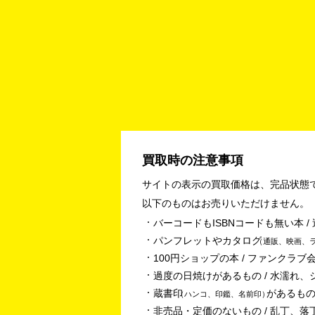
買取時の注意事項
サイトの表示の買取価格は、完品状態
以下のものはお売りいただけません。
バーコードもISBNコードも無い本 
パンフレットやカタログ
通販、映画、
100円ショップの本 / ファンクラブ会
過度の日焼けがあるもの / 水濡れ、
蔵書印
があるもの
ハンコ、印鑑、名前印
非売品・定価のないもの / 乱丁、落