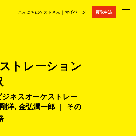
こんにちはゲストさん｜
マイページ
買取申込
法人買取
コラム
マイページ
採用情報
通販サイト
ケストレーション
取
 ビジネスオーケストレー
柳剛洋, 金弘潤一郎 ｜ その
格