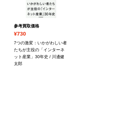
参考買取価格
参考買取価格
¥730
¥740
7つの激変：いかがわしい者
マネジメント[エッセンシ
たちが主役の「インターネ
ル版] 基本と原則 / ピータ
ット産業」30年史 / 川邊健
ー・F・ドラッカー（著
太郎
上田惇生（翻訳）