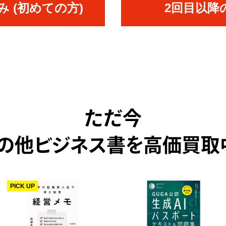
 (初めての方)
2回目以降
ただ今
の他ビジネス書を高価買取
PICK UP