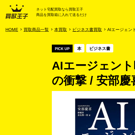
ネット宅配買取なら買取王子
商品を買取箱に入れて送るだけ
HOME
ご利用ガイド
HOME
買取商品一覧
本買取
ビジネス書買取
AIエージェント
本
ビジネス書
PICK UP
AIエージェン
の衝撃 / 安部慶