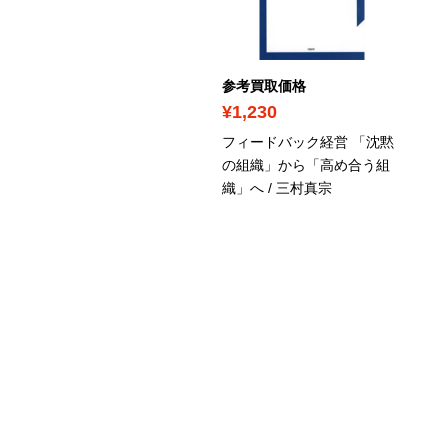
考買取価格
参考買取価格
680
¥1,230
本経済AI成長戦略 / 冨山和
フィードバック経営 「沈黙
, 松尾豊
の組織」から「高め合う組
織」へ / 三村真宗