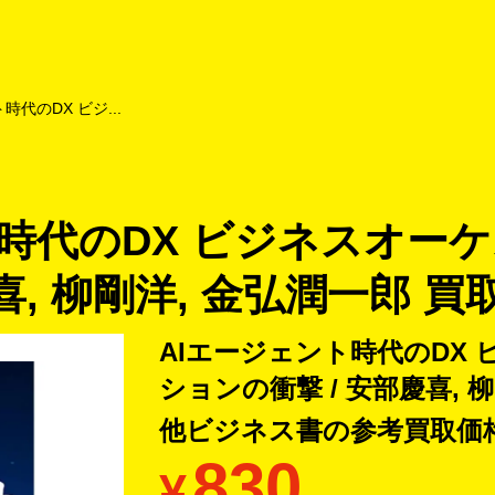
よくあるご質問
キャンペーン
買取商品
お知らせ・査定状況
時代のDX ビジ...
ト時代のDX ビジネスオー
喜, 柳剛洋, 金弘潤一郎 買
AIエージェント時代のDX
ションの衝撃 / 安部慶喜, 
他ビジネス書の
参考買取価
830
¥