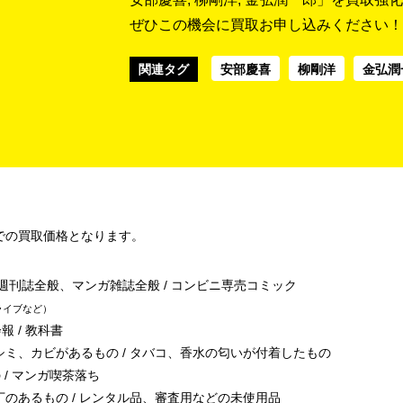
ぜひこの機会に買取お申し込みください！
関連タグ
安部慶喜
柳剛洋
金弘潤
での買取価格となります。
/ 週刊誌全般、マンガ雑誌全般 / コンビニ専売コミック
ライブなど
報 / 教科書
シミ、カビがあるもの / タバコ、香水の匂いが付着したもの
 / マンガ喫茶落ち
丁のあるもの / レンタル品、審査用などの未使用品