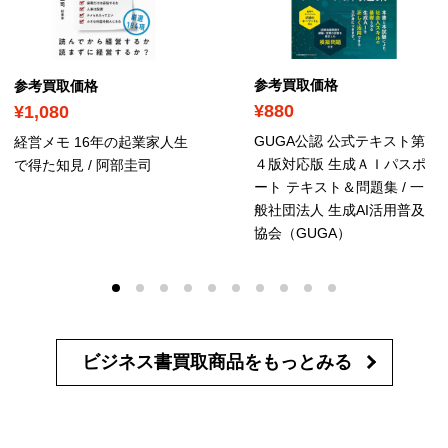
参考買取価格
参考買取価格
¥880
¥1,080
GUGA公認 公式テキスト第
経営メモ 16年の起業家人生
４版対応版 生成ＡＩパスポ
で得た知見 / 阿部圭司
ート テキスト＆問題集 / 一
般社団法人 生成AI活用普及
協会（GUGA）
ビジネス書買取商品を
もっとみる