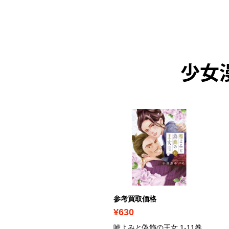
少女
考買取価格
参考買取価格
590
¥630
良猫と狼 1-6巻セット / ミ
嘘よみと偽飾の王女 1-11巻