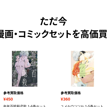
ただ今
漫画・コミックセットを高価買
参考買取価格
参考買取価格
¥450
¥360
年年百暗殺恋歌 1-6巻セット
ユメかウツツか 1-5巻セット