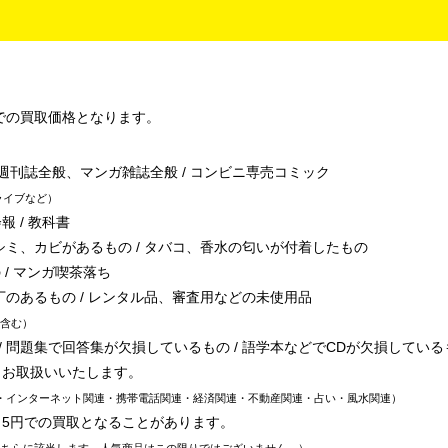
での買取価格となります。
/ 週刊誌全般、マンガ雑誌全般 / コンビニ専売コミック
ライブなど
報 / 教科書
シミ、カビがあるもの / タバコ、香水の匂いが付着したもの
 / マンガ喫茶落ち
丁のあるもの / レンタル品、審査用などの未使用品
含む
 問題集で回答集が欠損しているもの / 語学本などでCDが欠損している
、お取扱いいたします。
・インターネット関連・携帯電話関連・経済関連・不動産関連・占い・風水関連
～5円での買取となることがあります。
こちらに該当します。人気商品はこの限りではございません。