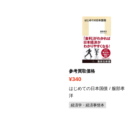
考買取価格
参考買取価格
3,510
¥340
ンダダン 1-24巻セット /
はじめての日本国債 / 服部孝
幸伸
洋
年漫画・コミックセット
経済学・経済事情本