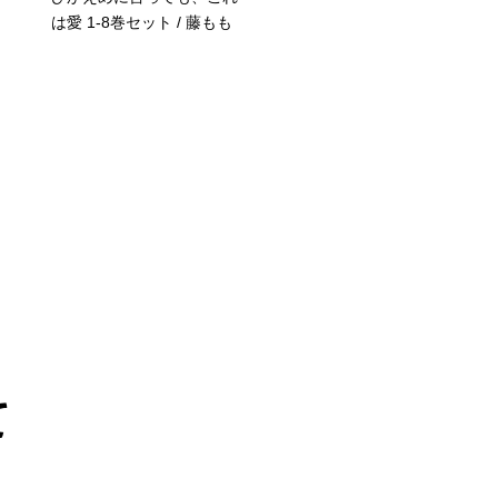
は愛 1-8巻セット / 藤もも
今夜だけは「好き」を我
できません！ 1-4巻セット
いとすぎ常
て