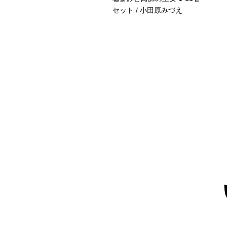
キ蜜蜂
セット / 小田原みづえ