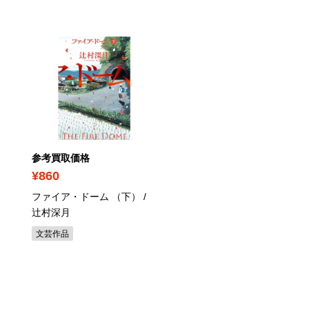
PICK UP
参考買取価格
参考買取価格
¥860
¥2,720
ファイア・ドーム （下） /
ポーズの美術解剖学 / 加
辻村深月
太
文芸作品
その他趣味・暮らし本