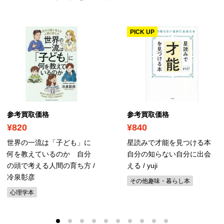
PICK UP
参考買取価格
参考買取価格
¥820
¥840
世界の一流は「子ども」に
星読みで才能を見つける本
何を教えているのか 自分
自分の知らない自分に出会
の頭で考える人間の育ち方 /
える / yuji
冷泉彰彦
その他趣味・暮らし本
心理学本