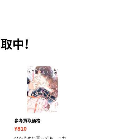
取中！
参考買取価格
参考買取価格
¥810
¥1,080
ひかえめに言っても、これ
犬飼さんは隠れ溺愛上司 