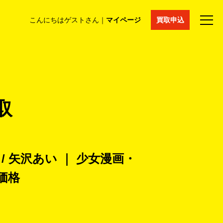
こんにちはゲストさん｜
マイページ
買取申込
法人買取
コラム
マイページ
採用情報
通販サイト
取
ット / 矢沢あい ｜ 少女漫画・
価格