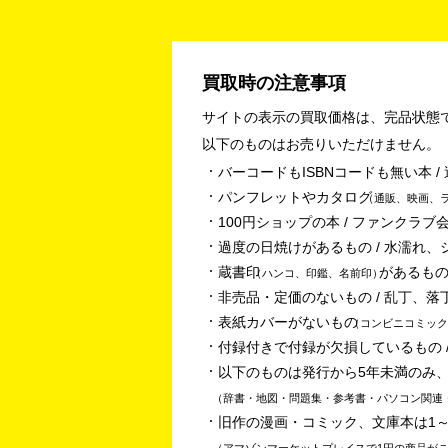
買取時の注意事項
サイトの表示の買取価格は、完品状態
以下のものはお売りいただけません。
バーコードもISBNコードも無い本 
パンフレットやカタログ
通販、映画、
100円ショップの本 / ファンクラブ会
過度の日焼けがあるもの / 水濡れ、
蔵書印
があるもの
ハンコ、印鑑、名前印
非売品・定価のないもの / 乱丁、落
表紙カバーがないもの
コンビニコミック
付録付きで付録が欠損しているもの /
以下のものは発行から5年未満のみ
辞書・地図・問題集・参考書・パソコン関連
旧作の漫画・コミック、文庫本は1
アマゾンマーケットプレイスで1円の商品が