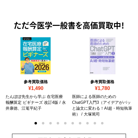
ただ今
医学一般書を高価買取中！
参考買取価格
参考買取価格
¥1,490
¥1,780
たんぽぽ先生から学ぶ 在宅医療
医師による医師のための
報酬算定 ビギナーズ 改訂4版 / 永
ChatGPT入門3（アイデアがパッ
井康徳、江篭平紀子
と論文に変わる！AI超・時短執筆
術） / 大塚篤司