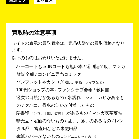
山本健人
買取時の注意事項
サイトの表示の買取価格は、完品状態での買取価格となり
ます。
以下のものはお売りいただけません。
バーコードもISBNコードも無い本 / 週刊誌全般、マンガ
雑誌全般 / コンビニ専売コミック
パンフレットやカタログ
通販、映画、ライブなど
100円ショップの本 / ファンクラブ会報 / 教科書
過度の日焼けがあるもの / 水濡れ、シミ、カビがあるも
の / タバコ、香水の匂いが付着したもの
蔵書印
があるもの / マンガ喫茶落ち
ハンコ、印鑑、名前印
非売品・定価のないもの / 乱丁、落丁のあるもの / レン
タル品、審査用などの未使用品
表紙カバーがないもの
コンビニコミック含む