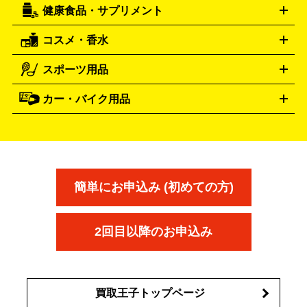
お酒買取の詳細はこちら
アーティスト・アイドルグッズ
健康食品・サプリメント
穴あけ・締付工具
切断工具
研磨工具
電動工具・充電工具
ト
クッカー・調理器具
キャンプテーブル・椅子
登山靴・ト
買取の詳細はこちら
レッキングシューズ
アウトドア用品
コスメ・香水
サントリー
アサヒ
MLM
サントリーウエルネス
カルピス
ハンディGPS、レインウエアなど
電動工具買取の詳細はこちら
スポーツ用品
SK-II
健康食品・サプリメント
シャネル
ドゥ・ラ・メール
キャンプ用品買取の詳細はこちら
エスケーツー
CHANEL
資生堂
買取の詳細はこちら
ポーラ
アディクション
DE LA MER
SHISEIDO
POLA
カー・バイク用品
ゴルフクラブ・ゴルフ用品
ドライバー
アイアンセット
フェ
アユーラ
アールエムケー
アルビ
ADDICTION
AYURA
RMK
アウェイウッド
ウェッジ
パター
ユーティリティ
テニス
オン
アンプリチュード
イヴ・サンローラ
ALBION
Amplitude
タイヤ
ブレーキパーツ
カーナビ
クラッチ
ドライブレコ
ラケット
バドミントンラケット
ン
イプサ
エスティローダー
YVES SAINT LAURENT
IPSA
ーダー
カーオーディオ
エスト
エレガンス
エリクシ
ESTEE LAUDER
est
Elégance
ール
オッペン化粧品
オバジ
花王
カネ
ELIXIR
Obagi
Kao
ボウ
KANEBO
簡単にお申込み (初めての方)
コスメ・香水買取の
詳細はこちら
2回目以降のお申込み
買取王子トップページ