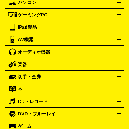
パソコン
ドルチェ＆ガッバーナ
フェンディ
Dolce&Gabbana
FENDI
iPhone
Xperia
Android
携帯電話
ポータブル充電器
スマ
ーレス一眼
一眼レフ レンズ各種
レンズフィルター
一脚・
ートフォンアクセサリー
三脚
ロエベ
ティファニー
Loewe
Tiffany&Co.
ゲーミングPC
ノートパソコン
デスクトップパソコン
Mac
パソコンパー
ツ
PCモニター
スマホ・携帯買取の詳細はこちら
パソコン周辺機器
電子ブックリーダー
プ
カメラ買取の詳細はこちら
ブランド品買取の詳細はこちら
iPad製品
デスクトップ
ノートパソコン
PCパーツ
周辺機器
リンター
AV機器
iPad
iPad Pro
ゲーミングPC買取の詳細はこちら
iPad Air
iPad mini
パソコン買取の詳細はこちら
オーディオ機器
ブルーレイ・DVDレコーダー
iPad製品買取の詳細はこちら
音楽プレイヤー
プロジェクタ
ー
ラジカセ
ラジオ
ミニコンポ・システムコンポ
ビデオ
楽器
スピーカー
プリメインアンプ
レコードプレーヤー・ターンテ
デッキ
カラオケ機器
テレビ
ブルーレイ・DVDプレーヤ
ーブル
CDプレイヤー
イヤホン
真空管アンプ
オープンリ
ー
マイク
リモコン
ICレコーダー
記録メディア
映像用
切手・金券
ギター
ベース
アコギ
バイオリン
サックス
フルート
ールデッキ
ヘッドホン
チューナー
AVアンプ
MDプレーヤ
ケーブル
キーボード
アンプ
エフェクター
ー
イコライザー
DATデッキ
ホームシアター・サラウンドセ
本
切手シート
クオカード
テレホンカード
ANA（全日空）株
ット
ウーファー
AV機器買取の詳細はこちら
ワイヤレス・ポータブルスピーカー
スマー
主優待券
JCBギフトカード
楽器買取の詳細はこちら
はがき・年賀状
トスピーカー
交換針・カートリッジ
音響用ケーブル
記録媒
CD・レコード
漫画・コミック
小説
ビジネス書
医学書・教育書
哲学・
体
人文書
趣味・暮らし本
切手・金券買取の詳細はこちら
写真集・絵本
DVD・ブルーレイ
J-POP
アニメ・ゲーム
サウンドトラック
ロック
ハード
オーディオ買取の詳細はこちら
ロック・ヘヴィーメタル
本買取の詳細はこちら
ジャズ
クラシック
ソウル・R＆
ゲーム
映画
ドラマ
アニメ
ミュージックビデオ
アイドル
スポ
B
歌謡曲・演歌
洋楽
K-POP
ブルース・カントリー
ヒッ