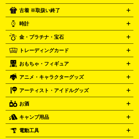
ーツ
お笑い
ドキュメンタリー
舞台・ステージ
プホップ
ダンス・エレクトロニカ
フュージョン
ワール
古着 ※取扱い終了
ニンテンドー Switch2
ニンテンドー Switch
ド
ヒーリング・ニューエイジ
キッズ・ファミリー
日本の伝
スイッチ2
スイッチ
ニンテンドー 3DS
DVD買取の詳細はこちら
ニンテンドー DS
PS5
PS4
統芸能・芸能
カラオケ
スポーツ・カルチャー
プレステ5
時計
PS3
PS Vita
PSP
PS4 pro
PS2
プレステ4
プレステ3
古着買取の詳細はこちら
プレイステーション
PS VR
ゲームボーイ
ゲームボーイア
CD・レコード買取の詳細はこちら
金・プラチナ・宝石
ドバンス
ロレックス
Wii
Wii U
オメガ
ゲームキューブ
XBOX One
XBOX
ROLEX
OMEGA
One X
XBOX One S
XBOX 360
ファミコン
スーパーファ
タグホイヤー
カシオ
セイコー
TAG Heuer
SEIKO
CASIO
トレーディングカード
ゴールド
インゴット
コイン・金貨
メダル・記念品
ジュ
ミコン
ニンテンドー64
セガサターン
ドリームキャスト
G-SHOCK
パネライ
カルティエ
Gショック
Panerai
Cartier
エリー・宝石
シルバーアクセサリー
銀食器・カトラリー
PCエンジン
ネオジオ
メガドライブ
PCゲーム
ゲームパッ
おもちゃ・フィギュア
スウォッチ
ポケモンカード
遊戯王
センチュリー
ワンピースカード
デュエルマスター
Swatch
CENTURY
ド
メモリーカード
アーケードスティック
レーシングコント
ズ
ホロライブ オフィシャルカードゲーム
サプライ品
未開
ローラー
ヘッドセット
amiibo
ニンテンドークラシックミニ
タイメックス
シチズン
プレゲ
TIMEX
CITIZEN
Breguet
アニメ・キャラクターグッズ
フィギュア
プラモデル
ミニカー
レトロトイ
エアガン・
封ボックス
金・プラチナ買取の詳細はこちら
未開封パック
その他カードゲーム
その他コレク
ファミコン
ニンテンドークラシックミニスーパーファミコン
ブルガリ
ダニエル・ウェリントン
BVLGARI
Daniel Wellington
モデルガン
ドール
鉄道模型
ションカード
メガドライブミニ
レトロフリーク
レトロゲーム互換機
アーティスト・アイドルグッズ
ディーゼル
アルマーニ
フェンディ
VTuberグッズ
缶バッジ
アクリルグッズ
ラバスト
タペス
Diesel
ARMANI
FENDI
トリー
抱き枕カバー
おもちゃ買取の詳細はこちら
一番くじ
ぬいぐるみ
トレーディングカード買取の詳細はこちら
フランクミュラー
グッチ
ゲーム買取の詳細はこちら
FRANCK MULLER
GUCCI
お酒
ライブDVD・Blu-ray
映像ソフト
アイドルCD
写真集
ペン
ハミルトン
ハリー･ウィンストン
Hamilton
Harry Winston
ライト
タオル
アニメ・キャラクターグッズ
Tシャツ
パーカー
はっぴ
生写真
ジャー
キャンプ用品
エルメス
ルミノックス
HERMES
LUMINOX
ウイスキー
ワイン
ブランデー
日本酒・焼酎
各種アルコ
ジ
アクリルキーホルダー
買取の詳細はこちら
トートバッグ
リュック
缶バッ
ール
ジ
ベースボールシャツ
うちわ
電動工具
テント・タープ
時計買取の詳細はこちら
寝袋・キャンプ寝具
ザック・リュック
発電
機
ナイフ
バーナー・バーベキューコンロ
ランタン・ライ