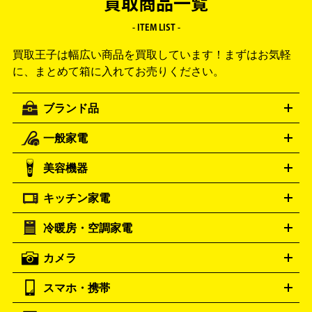
買取商品一覧
- ITEM LIST -
買取王子は幅広い商品を買取しています！
まずはお気軽
に、まとめて箱に入れてお売りください。
ブランド品
一般家電
ルイ・ヴィトン
エルメス
LOUIS VUITTON
HERMES
シャネル
グッチ
コーチ
CHANEL
GUCCI
COACH
美容機器
掃除機
アイロン
ミシン
電話機・FAX
電池・充電池
プラダ
フェリージ
ゴヤール
PRADA
Felisi
GOYARD
キッチン家電
ポーター
美顔器
脱毛器
家電買取の詳細はこちら
ヘアドライヤー
トゥミ
ヘアアイロン
EMS
フェ
PORTER
TUMI
イスケア
ボディケア
マッサージ機
電気シェーバー
電動
トリー バーチ
ロレックス
TORY BURCH
ROLEX
冷暖房・空調家電
オーブンレンジ・電子レンジ
炊飯器・精米機
ホットプレー
歯ブラシ
オメガ
アンテプリマ
OMEGA
ANTEPRIMA
ト・たこ焼き器
ホームベーカリー
電気圧力鍋
ミキサー・カ
カメラ
バレンシアガ
ストーブ
ファンヒーター
電気ヒーター
ふとん乾燥機
加
ッター
調理家電
BALENCIAGA
美容機器の詳細はこちら
ワインセラー
湿器、除湿器
空気清浄器
扇風機
サーキュレーター
ボッテガ・ヴェネタ
バーバリー
Bottega Veneta
BURBERRY
スマホ・携帯
ニコン
Canon
ソニー
富士フイルム
オリンパス
パナソニ
キッチン家電買取の
ブルガリ
カルティエ
BVLGARI
Cartier
ック
一眼レフカメラ
家電買取の詳細はこちら
コンパクトデジカメ（コンデジ）
ミラ
詳細はこちら