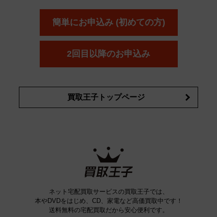
ール
オッペン化粧品
オバジ
花王
カネ
ELIXIR
Obagi
Kao
ボウ
KANEBO
簡単にお申込み (初めての方)
コスメ・香水買取の
詳細はこちら
2回目以降のお申込み
買取王子トップページ
ネット宅配買取サービスの買取王子では、
本やDVDをはじめ、CD、家電など高価買取中です！
送料無料の宅配買取だから安心便利です。