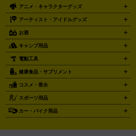
ズ
ホロライブ オフィシャルカードゲーム
サプライ品
未開
ローラー
ヘッドセット
amiibo
ニンテンドークラシックミニ
タイメックス
シチズン
プレゲ
TIMEX
CITIZEN
Breguet
アニメ・キャラクターグッズ
フィギュア
プラモデル
ミニカー
レトロトイ
エアガン・
封ボックス
金・プラチナ買取の詳細はこちら
未開封パック
その他カードゲーム
その他コレク
ファミコン
ニンテンドークラシックミニスーパーファミコン
ブルガリ
ダニエル・ウェリントン
BVLGARI
Daniel Wellington
モデルガン
ドール
鉄道模型
ションカード
メガドライブミニ
レトロフリーク
レトロゲーム互換機
アーティスト・アイドルグッズ
ディーゼル
アルマーニ
フェンディ
VTuberグッズ
缶バッジ
アクリルグッズ
ラバスト
タペス
Diesel
ARMANI
FENDI
トリー
抱き枕カバー
おもちゃ買取の詳細はこちら
一番くじ
ぬいぐるみ
トレーディングカード買取の詳細はこちら
フランクミュラー
グッチ
ゲーム買取の詳細はこちら
FRANCK MULLER
GUCCI
お酒
ライブDVD・Blu-ray
映像ソフト
アイドルCD
写真集
ペン
ハミルトン
ハリー･ウィンストン
Hamilton
Harry Winston
ライト
タオル
アニメ・キャラクターグッズ
Tシャツ
パーカー
はっぴ
生写真
ジャー
キャンプ用品
エルメス
ルミノックス
HERMES
LUMINOX
ウイスキー
ワイン
ブランデー
日本酒・焼酎
各種アルコ
ジ
アクリルキーホルダー
買取の詳細はこちら
トートバッグ
リュック
缶バッ
ール
ジ
ベースボールシャツ
うちわ
電動工具
テント・タープ
時計買取の詳細はこちら
寝袋・キャンプ寝具
ザック・リュック
発電
機
ナイフ
バーナー・バーベキューコンロ
お酒買取の詳細はこちら
ランタン・ライ
アーティスト・アイドルグッズ
健康食品・サプリメント
穴あけ・締付工具
切断工具
研磨工具
電動工具・充電工具
ト
クッカー・調理器具
キャンプテーブル・椅子
登山靴・ト
買取の詳細はこちら
レッキングシューズ
アウトドア用品
コスメ・香水
サントリー
アサヒ
MLM
サントリーウエルネス
カルピス
ハンディGPS、レインウエアなど
電動工具買取の詳細はこちら
スポーツ用品
SK-II
健康食品・サプリメント
シャネル
ドゥ・ラ・メール
キャンプ用品買取の詳細はこちら
エスケーツー
CHANEL
資生堂
買取の詳細はこちら
ポーラ
アディクション
DE LA MER
SHISEIDO
POLA
カー・バイク用品
ゴルフクラブ・ゴルフ用品
ドライバー
アイアンセット
フェ
アユーラ
アールエムケー
アルビ
ADDICTION
AYURA
RMK
アウェイウッド
ウェッジ
パター
ユーティリティ
テニス
オン
アンプリチュード
イヴ・サンローラ
ALBION
Amplitude
タイヤ
ブレーキパーツ
カーナビ
クラッチ
ドライブレコ
ラケット
バドミントンラケット
ン
イプサ
エスティローダー
YVES SAINT LAURENT
IPSA
ーダー
カーオーディオ
エスト
エレガンス
エリクシ
ESTEE LAUDER
est
Elégance