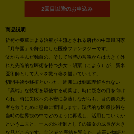
2回目以降のお申込み
商品説明
祈祷や薬草による治療が主流とされる唐代の中華風国家
「月華国」を舞台にした医療ファンタジーです。
父から学んだ独自の、そして当時の常識からは大きく外
れた先進的な医術を持つ少女・胡葉（こよう）が、新米
医術師として人々を救う姿を描いています。
切開手術や移植といった、周囲には到底理解されない
「異端」な技術を駆使する胡葉は、時に疑念の目を向け
られ、時に失敗への不安に葛藤しながらも、目の前の患
者を救うために懸命に奮闘します。現代的な医療技術を
当時の世界観の中でどのように再現し、活用していくか
という工夫と、一人の医術師としての彼女の成長が大き
な見どころです。全14巻で完結を迎えた、志高い物語と