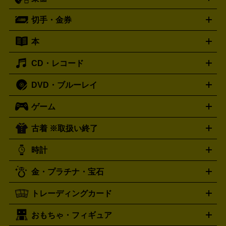
スピーカー
プリメインアンプ
レコードプレーヤー・ターンテ
デッキ
カラオケ機器
テレビ
ブルーレイ・DVDプレーヤ
ーブル
CDプレイヤー
イヤホン
真空管アンプ
オープンリ
ー
マイク
リモコン
ICレコーダー
記録メディア
映像用
切手・金券
ギター
ベース
アコギ
バイオリン
サックス
フルート
ールデッキ
ヘッドホン
チューナー
AVアンプ
MDプレーヤ
ケーブル
キーボード
アンプ
エフェクター
ー
イコライザー
DATデッキ
ホームシアター・サラウンドセ
本
切手シート
クオカード
テレホンカード
ANA（全日空）株
ット
ウーファー
AV機器買取の詳細はこちら
ワイヤレス・ポータブルスピーカー
スマー
主優待券
JCBギフトカード
楽器買取の詳細はこちら
はがき・年賀状
トスピーカー
交換針・カートリッジ
音響用ケーブル
記録媒
CD・レコード
漫画・コミック
小説
ビジネス書
医学書・教育書
哲学・
体
人文書
趣味・暮らし本
切手・金券買取の詳細はこちら
写真集・絵本
DVD・ブルーレイ
J-POP
アニメ・ゲーム
サウンドトラック
ロック
ハード
オーディオ買取の詳細はこちら
ロック・ヘヴィーメタル
本買取の詳細はこちら
ジャズ
クラシック
ソウル・R＆
ゲーム
映画
ドラマ
アニメ
ミュージックビデオ
アイドル
スポ
B
歌謡曲・演歌
洋楽
K-POP
ブルース・カントリー
ヒッ
ーツ
お笑い
ドキュメンタリー
舞台・ステージ
プホップ
ダンス・エレクトロニカ
フュージョン
ワール
古着 ※取扱い終了
ニンテンドー Switch2
ニンテンドー Switch
ド
ヒーリング・ニューエイジ
キッズ・ファミリー
日本の伝
スイッチ2
スイッチ
ニンテンドー 3DS
DVD買取の詳細はこちら
ニンテンドー DS
PS5
PS4
統芸能・芸能
カラオケ
スポーツ・カルチャー
プレステ5
時計
PS3
PS Vita
PSP
PS4 pro
PS2
プレステ4
プレステ3
古着買取の詳細はこちら
プレイステーション
PS VR
ゲームボーイ
ゲームボーイア
CD・レコード買取の詳細はこちら
金・プラチナ・宝石
ドバンス
ロレックス
Wii
Wii U
オメガ
ゲームキューブ
XBOX One
XBOX
ROLEX
OMEGA
One X
XBOX One S
XBOX 360
ファミコン
スーパーファ
タグホイヤー
カシオ
セイコー
TAG Heuer
SEIKO
CASIO
トレーディングカード
ゴールド
インゴット
コイン・金貨
メダル・記念品
ジュ
ミコン
ニンテンドー64
セガサターン
ドリームキャスト
G-SHOCK
パネライ
カルティエ
Gショック
Panerai
Cartier
エリー・宝石
シルバーアクセサリー
銀食器・カトラリー
PCエンジン
ネオジオ
メガドライブ
PCゲーム
ゲームパッ
おもちゃ・フィギュア
スウォッチ
ポケモンカード
遊戯王
センチュリー
ワンピースカード
デュエルマスター
Swatch
CENTURY
ド
メモリーカード
アーケードスティック
レーシングコント