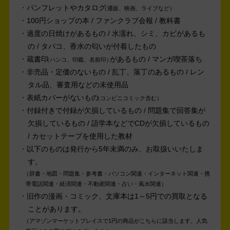
パンフレットやカタログ
通販、映画、ライブなど
100円ショップの本 / ファンクラブ会報 / 教科書
過度の日焼けがあるもの / 水濡れ、シミ、カビがあるも
の / タバコ、香水の匂いが付着したもの
蔵書印
があるもの / マンガ喫茶落ち
ハンコ、印鑑、名前印
非売品・定価のないもの / 乱丁、落丁のあるもの / レン
タル品、審査用などの未使用品
表紙カバーがないもの
コンビニコミック含む
付録付きで付録が欠損しているもの / 問題集で回答集が
欠損しているもの / 語学本などでCDが欠損しているもの
/ カセットテープを使用した教材
以下のものは発行から5年未満のみ、お取扱いいたしま
す。
辞書・地図・問題集・参考書・パソコン関連・インターネット関連・携
帯電話関連・経済関連・不動産関連・占い・風水関連
旧作の漫画・コミック、文庫本は1～5円での買取となる
ことがあります。
アマゾンマーケットプレイスで1円の商品がこちらに該当します。人気