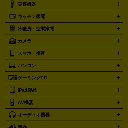
シャネル
グッチ
コーチ
CHANEL
GUCCI
COACH
美容機器
掃除機
アイロン
ミシン
電話機・FAX
電池・充電池
プラダ
フェリージ
ゴヤール
PRADA
Felisi
GOYARD
キッチン家電
ポーター
美顔器
脱毛器
家電買取の詳細はこちら
ヘアドライヤー
トゥミ
ヘアアイロン
EMS
フェ
PORTER
TUMI
イスケア
ボディケア
マッサージ機
電気シェーバー
電動
トリー バーチ
ロレックス
TORY BURCH
ROLEX
冷暖房・空調家電
オーブンレンジ・電子レンジ
炊飯器・精米機
ホットプレー
歯ブラシ
オメガ
アンテプリマ
OMEGA
ANTEPRIMA
ト・たこ焼き器
ホームベーカリー
電気圧力鍋
ミキサー・カ
カメラ
バレンシアガ
ストーブ
ファンヒーター
電気ヒーター
ふとん乾燥機
加
ッター
調理家電
BALENCIAGA
美容機器の詳細はこちら
ワインセラー
湿器、除湿器
空気清浄器
扇風機
サーキュレーター
ボッテガ・ヴェネタ
バーバリー
Bottega Veneta
BURBERRY
スマホ・携帯
ニコン
Canon
ソニー
富士フイルム
オリンパス
パナソニ
キッチン家電買取の
ブルガリ
カルティエ
BVLGARI
Cartier
ック
一眼レフカメラ
家電買取の詳細はこちら
コンパクトデジカメ（コンデジ）
ミラ
詳細はこちら
パソコン
ドルチェ＆ガッバーナ
フェンディ
Dolce&Gabbana
FENDI
iPhone
Xperia
Android
携帯電話
ポータブル充電器
スマ
ーレス一眼
一眼レフ レンズ各種
レンズフィルター
一脚・
ートフォンアクセサリー
三脚
ロエベ
ティファニー
Loewe
Tiffany&Co.
ゲーミングPC
ノートパソコン
デスクトップパソコン
Mac
パソコンパー
ツ
PCモニター
スマホ・携帯買取の詳細はこちら
パソコン周辺機器
電子ブックリーダー
プ
カメラ買取の詳細はこちら
ブランド品買取の詳細はこちら
iPad製品
デスクトップ
ノートパソコン
PCパーツ
周辺機器
リンター
AV機器
iPad
iPad Pro
ゲーミングPC買取の詳細はこちら
iPad Air
iPad mini
パソコン買取の詳細はこちら
オーディオ機器
ブルーレイ・DVDレコーダー
iPad製品買取の詳細はこちら
音楽プレイヤー
プロジェクタ
ー
ラジカセ
ラジオ
ミニコンポ・システムコンポ
ビデオ
楽器