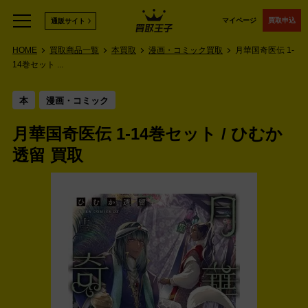
マイページ
買取申込
通販サイト
HOME
買取商品一覧
本買取
漫画・コミック買取
月華国奇医伝 1-
14巻セット ...
本
漫画・コミック
月華国奇医伝 1-14巻セット / ひむか
透留 買取