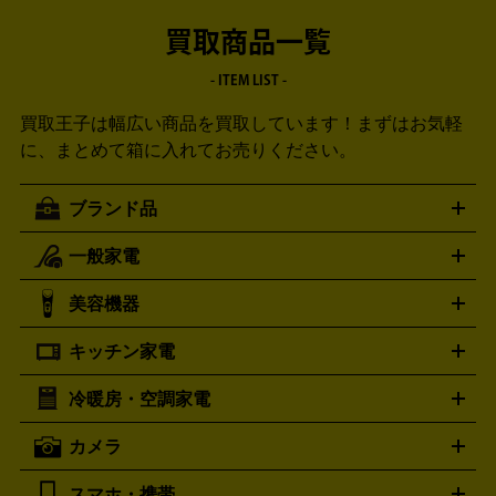
買取商品一覧
- ITEM LIST -
買取王子は幅広い商品を買取しています！
まずはお気軽
に、まとめて箱に入れてお売りください。
ブランド品
一般家電
ルイ・ヴィトン
エルメス
LOUIS VUITTON
HERMES
シャネル
グッチ
コーチ
CHANEL
GUCCI
COACH
美容機器
掃除機
アイロン
ミシン
電話機・FAX
電池・充電池
プラダ
フェリージ
ゴヤール
PRADA
Felisi
GOYARD
キッチン家電
ポーター
美顔器
脱毛器
家電買取の詳細はこちら
ヘアドライヤー
トゥミ
ヘアアイロン
EMS
フェ
PORTER
TUMI
イスケア
ボディケア
マッサージ機
電気シェーバー
電動
トリー バーチ
ロレックス
TORY BURCH
ROLEX
冷暖房・空調家電
オーブンレンジ・電子レンジ
炊飯器・精米機
ホットプレー
歯ブラシ
オメガ
アンテプリマ
OMEGA
ANTEPRIMA
ト・たこ焼き器
ホームベーカリー
電気圧力鍋
ミキサー・カ
カメラ
バレンシアガ
ストーブ
ファンヒーター
電気ヒーター
ふとん乾燥機
加
ッター
調理家電
BALENCIAGA
美容機器の詳細はこちら
ワインセラー
湿器、除湿器
空気清浄器
扇風機
サーキュレーター
ボッテガ・ヴェネタ
バーバリー
Bottega Veneta
BURBERRY
スマホ・携帯