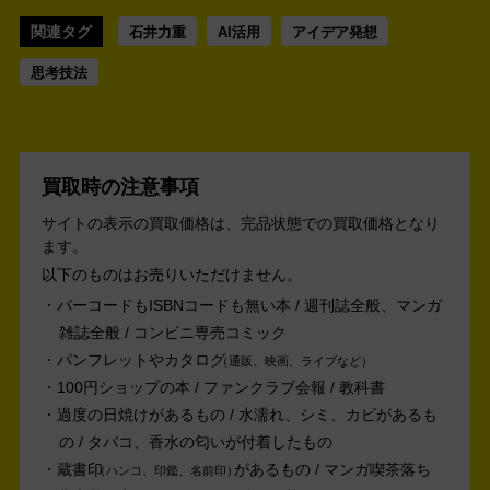
関連タグ
石井力重
AI活用
アイデア発想
思考技法
買取時の注意事項
サイトの表示の買取価格は、完品状態での買取価格となり
ます。
以下のものはお売りいただけません。
バーコードもISBNコードも無い本 / 週刊誌全般、マンガ
雑誌全般 / コンビニ専売コミック
パンフレットやカタログ
通販、映画、ライブなど
100円ショップの本 / ファンクラブ会報 / 教科書
過度の日焼けがあるもの / 水濡れ、シミ、カビがあるも
の / タバコ、香水の匂いが付着したもの
蔵書印
があるもの / マンガ喫茶落ち
ハンコ、印鑑、名前印