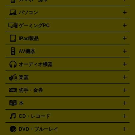
ニコン
Canon
ソニー
富士フイルム
オリンパス
パナソニ
キッチン家電買取の
ブルガリ
カルティエ
BVLGARI
Cartier
ック
一眼レフカメラ
家電買取の詳細はこちら
コンパクトデジカメ（コンデジ）
ミラ
詳細はこちら
パソコン
ドルチェ＆ガッバーナ
フェンディ
Dolce&Gabbana
FENDI
iPhone
Xperia
Android
携帯電話
ポータブル充電器
スマ
ーレス一眼
一眼レフ レンズ各種
レンズフィルター
一脚・
ートフォンアクセサリー
三脚
ロエベ
ティファニー
Loewe
Tiffany&Co.
ゲーミングPC
ノートパソコン
デスクトップパソコン
Mac
パソコンパー
ツ
PCモニター
スマホ・携帯買取の詳細はこちら
パソコン周辺機器
電子ブックリーダー
プ
カメラ買取の詳細はこちら
ブランド品買取の詳細はこちら
iPad製品
デスクトップ
ノートパソコン
PCパーツ
周辺機器
リンター
AV機器
iPad
iPad Pro
ゲーミングPC買取の詳細はこちら
iPad Air
iPad mini
パソコン買取の詳細はこちら
オーディオ機器
ブルーレイ・DVDレコーダー
iPad製品買取の詳細はこちら
音楽プレイヤー
プロジェクタ
ー
ラジカセ
ラジオ
ミニコンポ・システムコンポ
ビデオ
楽器
スピーカー
プリメインアンプ
レコードプレーヤー・ターンテ
デッキ
カラオケ機器
テレビ
ブルーレイ・DVDプレーヤ
ーブル
CDプレイヤー
イヤホン
真空管アンプ
オープンリ
ー
マイク
リモコン
ICレコーダー
記録メディア
映像用
切手・金券
ギター
ベース
アコギ
バイオリン
サックス
フルート
ールデッキ
ヘッドホン
チューナー
AVアンプ
MDプレーヤ
ケーブル
キーボード
アンプ
エフェクター
ー
イコライザー
DATデッキ
ホームシアター・サラウンドセ
本
切手シート
クオカード
テレホンカード
ANA（全日空）株
ット
ウーファー
AV機器買取の詳細はこちら
ワイヤレス・ポータブルスピーカー
スマー
主優待券
JCBギフトカード
楽器買取の詳細はこちら
はがき・年賀状
トスピーカー
交換針・カートリッジ
音響用ケーブル
記録媒
CD・レコード
漫画・コミック
小説
ビジネス書
医学書・教育書
哲学・
体
人文書
趣味・暮らし本
切手・金券買取の詳細はこちら
写真集・絵本
DVD・ブルーレイ
J-POP
アニメ・ゲーム
サウンドトラック
ロック
ハード
オーディオ買取の詳細はこちら