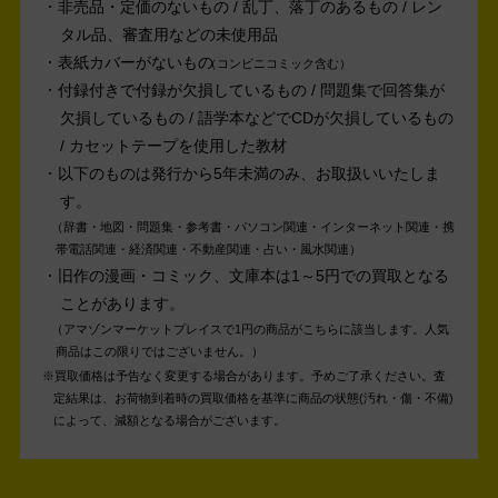
非売品・定価のないもの / 乱丁、落丁のあるもの / レン
タル品、審査用などの未使用品
表紙カバーがないもの
コンビニコミック含む
付録付きで付録が欠損しているもの / 問題集で回答集が
欠損しているもの / 語学本などでCDが欠損しているもの
/ カセットテープを使用した教材
以下のものは発行から5年未満のみ、お取扱いいたしま
す。
辞書・地図・問題集・参考書・パソコン関連・インターネット関連・携
帯電話関連・経済関連・不動産関連・占い・風水関連
旧作の漫画・コミック、文庫本は1～5円での買取となる
ことがあります。
アマゾンマーケットプレイスで1円の商品がこちらに該当します。人気
商品はこの限りではございません。
買取価格は予告なく変更する場合があります。予めご了承ください。
査
定結果は、お荷物到着時の買取価格を基準に商品の状態(汚れ・傷・不備)
によって、減額となる場合がございます。