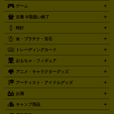
ロック・ヘヴィーメタル
本買取の詳細はこちら
ジャズ
クラシック
ソウル・R＆
ゲーム
映画
ドラマ
アニメ
ミュージックビデオ
アイドル
スポ
B
歌謡曲・演歌
洋楽
K-POP
ブルース・カントリー
ヒッ
ーツ
お笑い
ドキュメンタリー
舞台・ステージ
プホップ
ダンス・エレクトロニカ
フュージョン
ワール
古着 ※取扱い終了
ニンテンドー Switch2
ニンテンドー Switch
ド
ヒーリング・ニューエイジ
キッズ・ファミリー
日本の伝
スイッチ2
スイッチ
ニンテンドー 3DS
DVD買取の詳細はこちら
ニンテンドー DS
PS5
PS4
統芸能・芸能
カラオケ
スポーツ・カルチャー
プレステ5
時計
PS3
PS Vita
PSP
PS4 pro
PS2
プレステ4
プレステ3
古着買取の詳細はこちら
プレイステーション
PS VR
ゲームボーイ
ゲームボーイア
CD・レコード買取の詳細はこちら
金・プラチナ・宝石
ドバンス
ロレックス
Wii
Wii U
オメガ
ゲームキューブ
XBOX One
XBOX
ROLEX
OMEGA
One X
XBOX One S
XBOX 360
ファミコン
スーパーファ
タグホイヤー
カシオ
セイコー
TAG Heuer
SEIKO
CASIO
トレーディングカード
ゴールド
インゴット
コイン・金貨
メダル・記念品
ジュ
ミコン
ニンテンドー64
セガサターン
ドリームキャスト
G-SHOCK
パネライ
カルティエ
Gショック
Panerai
Cartier
エリー・宝石
シルバーアクセサリー
銀食器・カトラリー
PCエンジン
ネオジオ
メガドライブ
PCゲーム
ゲームパッ
おもちゃ・フィギュア
スウォッチ
ポケモンカード
遊戯王
センチュリー
ワンピースカード
デュエルマスター
Swatch
CENTURY
ド
メモリーカード
アーケードスティック
レーシングコント
ズ
ホロライブ オフィシャルカードゲーム
サプライ品
未開
ローラー
ヘッドセット
amiibo
ニンテンドークラシックミニ
タイメックス
シチズン
プレゲ
TIMEX
CITIZEN
Breguet
アニメ・キャラクターグッズ
フィギュア
プラモデル
ミニカー
レトロトイ
エアガン・
封ボックス
金・プラチナ買取の詳細はこちら
未開封パック
その他カードゲーム
その他コレク
ファミコン
ニンテンドークラシックミニスーパーファミコン
ブルガリ
ダニエル・ウェリントン
BVLGARI
Daniel Wellington
モデルガン
ドール
鉄道模型
ションカード
メガドライブミニ
レトロフリーク
レトロゲーム互換機
アーティスト・アイドルグッズ
ディーゼル
アルマーニ
フェンディ
VTuberグッズ
缶バッジ
アクリルグッズ
ラバスト
タペス
Diesel
ARMANI
FENDI
トリー
抱き枕カバー
おもちゃ買取の詳細はこちら
一番くじ
ぬいぐるみ
トレーディングカード買取の詳細はこちら
フランクミュラー
グッチ
ゲーム買取の詳細はこちら
FRANCK MULLER
GUCCI
お酒
ライブDVD・Blu-ray
映像ソフト
アイドルCD
写真集
ペン
ハミルトン
ハリー･ウィンストン
Hamilton
Harry Winston
ライト
タオル
アニメ・キャラクターグッズ
Tシャツ
パーカー
はっぴ
生写真
ジャー
キャンプ用品
エルメス
ルミノックス
HERMES
LUMINOX
ウイスキー
ワイン
ブランデー
日本酒・焼酎
各種アルコ
ジ
アクリルキーホルダー
買取の詳細はこちら
トートバッグ
リュック
缶バッ
ール
ジ
ベースボールシャツ
うちわ