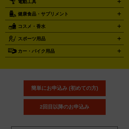
電動工具
テント・タープ
時計買取の詳細はこちら
寝袋・キャンプ寝具
ザック・リュック
発電
機
ナイフ
バーナー・バーベキューコンロ
お酒買取の詳細はこちら
ランタン・ライ
アーティスト・アイドルグッズ
健康食品・サプリメント
穴あけ・締付工具
切断工具
研磨工具
電動工具・充電工具
ト
クッカー・調理器具
キャンプテーブル・椅子
登山靴・ト
買取の詳細はこちら
レッキングシューズ
アウトドア用品
コスメ・香水
サントリー
アサヒ
MLM
サントリーウエルネス
カルピス
ハンディGPS、レインウエアなど
電動工具買取の詳細はこちら
スポーツ用品
SK-II
健康食品・サプリメント
シャネル
ドゥ・ラ・メール
キャンプ用品買取の詳細はこちら
エスケーツー
CHANEL
資生堂
買取の詳細はこちら
ポーラ
アディクション
DE LA MER
SHISEIDO
POLA
カー・バイク用品
ゴルフクラブ・ゴルフ用品
ドライバー
アイアンセット
フェ
アユーラ
アールエムケー
アルビ
ADDICTION
AYURA
RMK
アウェイウッド
ウェッジ
パター
ユーティリティ
テニス
オン
アンプリチュード
イヴ・サンローラ
ALBION
Amplitude
タイヤ
ブレーキパーツ
カーナビ
クラッチ
ドライブレコ
ラケット
バドミントンラケット
ン
イプサ
エスティローダー
YVES SAINT LAURENT
IPSA
ーダー
カーオーディオ
エスト
エレガンス
エリクシ
ESTEE LAUDER
est
Elégance
ール
オッペン化粧品
オバジ
花王
カネ
ELIXIR
Obagi
Kao
ボウ
KANEBO
簡単にお申込み (初めての方)
コスメ・香水買取の
詳細はこちら
2回目以降のお申込み