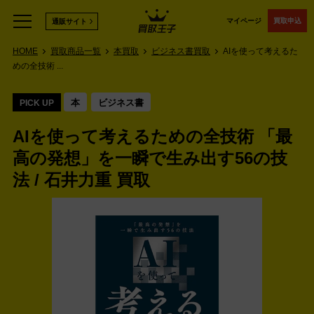
マイページ
買取申込
通販サイト
HOME
買取商品一覧
本買取
ビジネス書買取
AIを使って考えるた
めの全技術 ...
本
ビジネス書
PICK UP
AIを使って考えるための全技術 「最
高の発想」を一瞬で生み出す56の技
法 / 石井力重 買取