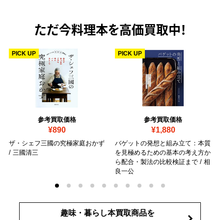
ただ今
料理本を高価買取中！
PICK UP
PICK UP
参考買取価格
参考買取価格
¥890
¥1,880
ザ・シェフ三國の究極家庭おかず
バゲットの発想と組み立て：本質
/ 三國清三
を見極めるための基本の考え方か
ら配合・製法の比較検証まで / 相
良一公
趣味・暮らし本買取商品を