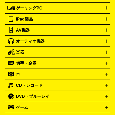
ートフォンアクセサリー
三脚
ロエベ
ティファニー
Loewe
Tiffany&Co.
ゲーミングPC
ノートパソコン
デスクトップパソコン
Mac
パソコンパー
ツ
PCモニター
スマホ・携帯買取の詳細はこちら
パソコン周辺機器
電子ブックリーダー
プ
カメラ買取の詳細はこちら
ブランド品買取の詳細はこちら
iPad製品
デスクトップ
ノートパソコン
PCパーツ
周辺機器
リンター
AV機器
iPad
iPad Pro
ゲーミングPC買取の詳細はこちら
iPad Air
iPad mini
パソコン買取の詳細はこちら
オーディオ機器
ブルーレイ・DVDレコーダー
iPad製品買取の詳細はこちら
音楽プレイヤー
プロジェクタ
ー
ラジカセ
ラジオ
ミニコンポ・システムコンポ
ビデオ
楽器
スピーカー
プリメインアンプ
レコードプレーヤー・ターンテ
デッキ
カラオケ機器
テレビ
ブルーレイ・DVDプレーヤ
ーブル
CDプレイヤー
イヤホン
真空管アンプ
オープンリ
ー
マイク
リモコン
ICレコーダー
記録メディア
映像用
切手・金券
ギター
ベース
アコギ
バイオリン
サックス
フルート
ールデッキ
ヘッドホン
チューナー
AVアンプ
MDプレーヤ
ケーブル
キーボード
アンプ
エフェクター
ー
イコライザー
DATデッキ
ホームシアター・サラウンドセ
本
切手シート
クオカード
テレホンカード
ANA（全日空）株
ット
ウーファー
AV機器買取の詳細はこちら
ワイヤレス・ポータブルスピーカー
スマー
主優待券
JCBギフトカード
楽器買取の詳細はこちら
はがき・年賀状
トスピーカー
交換針・カートリッジ
音響用ケーブル
記録媒
CD・レコード
漫画・コミック
小説
ビジネス書
医学書・教育書
哲学・
体
人文書
趣味・暮らし本
切手・金券買取の詳細はこちら
写真集・絵本
DVD・ブルーレイ
J-POP
アニメ・ゲーム
サウンドトラック
ロック
ハード
オーディオ買取の詳細はこちら
ロック・ヘヴィーメタル
本買取の詳細はこちら
ジャズ
クラシック
ソウル・R＆
ゲーム
映画
ドラマ
アニメ
ミュージックビデオ
アイドル
スポ
B
歌謡曲・演歌
洋楽
K-POP
ブルース・カントリー
ヒッ
ーツ
お笑い
ドキュメンタリー
舞台・ステージ
プホップ
ダンス・エレクトロニカ
フュージョン
ワール