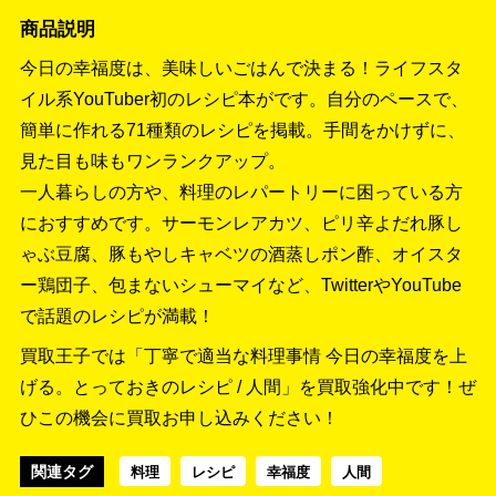
商品説明
今日の幸福度は、美味しいごはんで決まる！ライフスタ
イル系YouTuber初のレシピ本がです。自分のペースで、
簡単に作れる71種類のレシピを掲載。手間をかけずに、
見た目も味もワンランクアップ。
一人暮らしの方や、料理のレパートリーに困っている方
におすすめです。サーモンレアカツ、ピリ辛よだれ豚し
ゃぶ豆腐、豚もやしキャベツの酒蒸しポン酢、オイスタ
ー鶏団子、包まないシューマイなど、TwitterやYouTube
で話題のレシピが満載！
買取王子では「丁寧で適当な料理事情 今日の幸福度を上
げる。とっておきのレシピ / 人間」を買取強化中です！
ぜ
ひこの機会に買取お申し込みください！
関連タグ
料理
レシピ
幸福度
人間