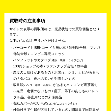
買取時の注意事項
サイトの表示の買取価格は、完品状態での買取価格となり
ます。
以下のものはお売りいただけません。
バーコードもISBNコードも無い本 / 週刊誌全般、マンガ
雑誌全般 / コンビニ専売コミック
パンフレットやカタログ
通販、映画、ライブなど
100円ショップの本 / ファンクラブ会報 / 教科書
過度の日焼けがあるもの / 水濡れ、シミ、カビがあるも
の / タバコ、香水の匂いが付着したもの
蔵書印
があるもの / マンガ喫茶落ち
ハンコ、印鑑、名前印
非売品・定価のないもの / 乱丁、落丁のあるもの / レン
タル品、審査用などの未使用品
表紙カバーがないもの
コンビニコミック含む
付録付きで付録が欠損しているもの / 問題集で回答集が