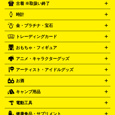
古着 ※取扱い終了
ニンテンドー Switch2
ニンテンドー Switch
ド
ヒーリング・ニューエイジ
キッズ・ファミリー
日本の伝
スイッチ2
スイッチ
ニンテンドー 3DS
DVD買取の詳細はこちら
ニンテンドー DS
PS5
PS4
統芸能・芸能
カラオケ
スポーツ・カルチャー
プレステ5
時計
PS3
PS Vita
PSP
PS4 pro
PS2
プレステ4
プレステ3
古着買取の詳細はこちら
プレイステーション
PS VR
ゲームボーイ
ゲームボーイア
CD・レコード買取の詳細はこちら
金・プラチナ・宝石
ドバンス
ロレックス
Wii
Wii U
オメガ
ゲームキューブ
XBOX One
XBOX
ROLEX
OMEGA
One X
XBOX One S
XBOX 360
ファミコン
スーパーファ
タグホイヤー
カシオ
セイコー
TAG Heuer
SEIKO
CASIO
トレーディングカード
ゴールド
インゴット
コイン・金貨
メダル・記念品
ジュ
ミコン
ニンテンドー64
セガサターン
ドリームキャスト
G-SHOCK
パネライ
カルティエ
Gショック
Panerai
Cartier
エリー・宝石
シルバーアクセサリー
銀食器・カトラリー
PCエンジン
ネオジオ
メガドライブ
PCゲーム
ゲームパッ
おもちゃ・フィギュア
スウォッチ
ポケモンカード
遊戯王
センチュリー
ワンピースカード
デュエルマスター
Swatch
CENTURY
ド
メモリーカード
アーケードスティック
レーシングコント
ズ
ホロライブ オフィシャルカードゲーム
サプライ品
未開
ローラー
ヘッドセット
amiibo
ニンテンドークラシックミニ
タイメックス
シチズン
プレゲ
TIMEX
CITIZEN
Breguet
アニメ・キャラクターグッズ
フィギュア
プラモデル
ミニカー
レトロトイ
エアガン・
封ボックス
金・プラチナ買取の詳細はこちら
未開封パック
その他カードゲーム
その他コレク
ファミコン
ニンテンドークラシックミニスーパーファミコン
ブルガリ
ダニエル・ウェリントン
BVLGARI
Daniel Wellington
モデルガン
ドール
鉄道模型
ションカード
メガドライブミニ
レトロフリーク
レトロゲーム互換機
アーティスト・アイドルグッズ
ディーゼル
アルマーニ
フェンディ
VTuberグッズ
缶バッジ
アクリルグッズ
ラバスト
タペス
Diesel
ARMANI
FENDI
トリー
抱き枕カバー
おもちゃ買取の詳細はこちら
一番くじ
ぬいぐるみ
トレーディングカード買取の詳細はこちら
フランクミュラー
グッチ
ゲーム買取の詳細はこちら
FRANCK MULLER
GUCCI
お酒
ライブDVD・Blu-ray
映像ソフト
アイドルCD
写真集
ペン
ハミルトン
ハリー･ウィンストン
Hamilton
Harry Winston
ライト
タオル
アニメ・キャラクターグッズ
Tシャツ
パーカー
はっぴ
生写真
ジャー
キャンプ用品
エルメス
ルミノックス
HERMES
LUMINOX
ウイスキー
ワイン
ブランデー
日本酒・焼酎
各種アルコ
ジ
アクリルキーホルダー
買取の詳細はこちら
トートバッグ
リュック
缶バッ
ール
ジ
ベースボールシャツ
うちわ
電動工具
テント・タープ
時計買取の詳細はこちら
寝袋・キャンプ寝具
ザック・リュック
発電
機
ナイフ
バーナー・バーベキューコンロ
お酒買取の詳細はこちら
ランタン・ライ
アーティスト・アイドルグッズ
健康食品・サプリメント