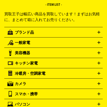
- ITEM LIST -
買取王子は幅広い商品を買取しています！
まずはお気軽
に、まとめて箱に入れてお売りください。
ブランド品
一般家電
ルイ・ヴィトン
エルメス
LOUIS VUITTON
HERMES
シャネル
グッチ
コーチ
CHANEL
GUCCI
COACH
美容機器
掃除機
アイロン
ミシン
電話機・FAX
電池・充電池
プラダ
フェリージ
ゴヤール
PRADA
Felisi
GOYARD
キッチン家電
ポーター
美顔器
脱毛器
家電買取の詳細はこちら
ヘアドライヤー
トゥミ
ヘアアイロン
EMS
フェ
PORTER
TUMI
イスケア
ボディケア
マッサージ機
電気シェーバー
電動
トリー バーチ
ロレックス
TORY BURCH
ROLEX
冷暖房・空調家電
オーブンレンジ・電子レンジ
炊飯器・精米機
ホットプレー
歯ブラシ
オメガ
アンテプリマ
OMEGA
ANTEPRIMA
ト・たこ焼き器
ホームベーカリー
電気圧力鍋
ミキサー・カ
カメラ
バレンシアガ
ストーブ
ファンヒーター
電気ヒーター
ふとん乾燥機
加
ッター
調理家電
BALENCIAGA
美容機器の詳細はこちら
ワインセラー
湿器、除湿器
空気清浄器
扇風機
サーキュレーター
ボッテガ・ヴェネタ
バーバリー
Bottega Veneta
BURBERRY
スマホ・携帯
ニコン
Canon
ソニー
富士フイルム
オリンパス
パナソニ
キッチン家電買取の
ブルガリ
カルティエ
BVLGARI
Cartier
ック
一眼レフカメラ
家電買取の詳細はこちら
コンパクトデジカメ（コンデジ）
ミラ
詳細はこちら
パソコン
ドルチェ＆ガッバーナ
フェンディ
Dolce&Gabbana
FENDI
iPhone
Xperia
Android
携帯電話
ポータブル充電器
スマ
ーレス一眼
一眼レフ レンズ各種
レンズフィルター
一脚・