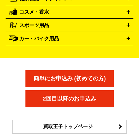
穴あけ・締付工具
切断工具
研磨工具
電動工具・充電工具
ト
クッカー・調理器具
キャンプテーブル・椅子
登山靴・ト
買取の詳細はこちら
レッキングシューズ
アウトドア用品
コスメ・香水
サントリー
アサヒ
MLM
サントリーウエルネス
カルピス
ハンディGPS、レインウエアなど
電動工具買取の詳細はこちら
スポーツ用品
SK-II
健康食品・サプリメント
シャネル
ドゥ・ラ・メール
キャンプ用品買取の詳細はこちら
エスケーツー
CHANEL
資生堂
買取の詳細はこちら
ポーラ
アディクション
DE LA MER
SHISEIDO
POLA
カー・バイク用品
ゴルフクラブ・ゴルフ用品
ドライバー
アイアンセット
フェ
アユーラ
アールエムケー
アルビ
ADDICTION
AYURA
RMK
アウェイウッド
ウェッジ
パター
ユーティリティ
テニス
オン
アンプリチュード
イヴ・サンローラ
ALBION
Amplitude
タイヤ
ブレーキパーツ
カーナビ
クラッチ
ドライブレコ
ラケット
バドミントンラケット
ン
イプサ
エスティローダー
YVES SAINT LAURENT
IPSA
ーダー
カーオーディオ
エスト
エレガンス
エリクシ
ESTEE LAUDER
est
Elégance
ール
オッペン化粧品
オバジ
花王
カネ
ELIXIR
Obagi
Kao
ボウ
KANEBO
簡単にお申込み (初めての方)
コスメ・香水買取の
詳細はこちら
2回目以降のお申込み
買取王子トップページ