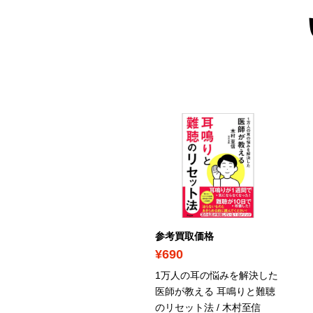
ICK UP
考買取価格
参考買取価格
7,200
¥690
オアシ 1-40巻セット / 小
1万人の耳の悩みを解決した
有吾
/ 小学館コミック
医師が教える 耳鳴りと難聴
のリセット法 / 木村至信
年漫画・コミックセット