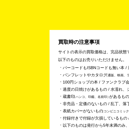
買取時の注意事項
サイトの表示の買取価格は、完品状態
以下のものはお売りいただけません。
バーコードもISBNコードも無い本 
パンフレットやカタログ
通販、映画、
100円ショップの本 / ファンクラブ会
過度の日焼けがあるもの / 水濡れ、
蔵書印
があるもの
ハンコ、印鑑、名前印
非売品・定価のないもの / 乱丁、落
表紙カバーがないもの
コンビニコミック
付録付きで付録が欠損しているもの /
以下のものは発行から5年未満のみ