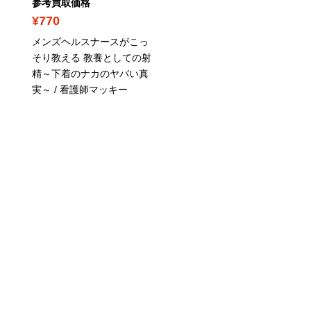
参考買取価格
参考買取価格
¥770
¥790
メンズヘルスナースがこっ
マンガでわかる 四毒抜き
そり教える 教養としての射
すすめ 小麦・植物油・乳
精～下着のナカのヤバい真
品・甘いものはダメ / 吉
実～ / 看護師マッキー
明