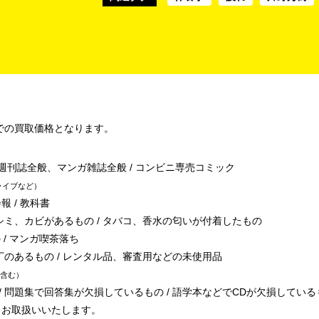
での買取価格となります。
/ 週刊誌全般、マンガ雑誌全般 / コンビニ専売コミック
ライブなど
報 / 教科書
シミ、カビがあるもの / タバコ、香水の匂いが付着したもの
 / マンガ喫茶落ち
丁のあるもの / レンタル品、審査用などの未使用品
含む
 問題集で回答集が欠損しているもの / 語学本などでCDが欠損している
、お取扱いいたします。