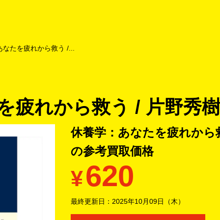
よくあるご質問
キャンペーン
買取商品
お知らせ・査定状況
なたを疲れから救う /...
疲れから救う / 片野秀樹
休養学：あなたを疲れから救う
の
参考買取価格
620
¥
最終更新日：
2025年10月09日（木）