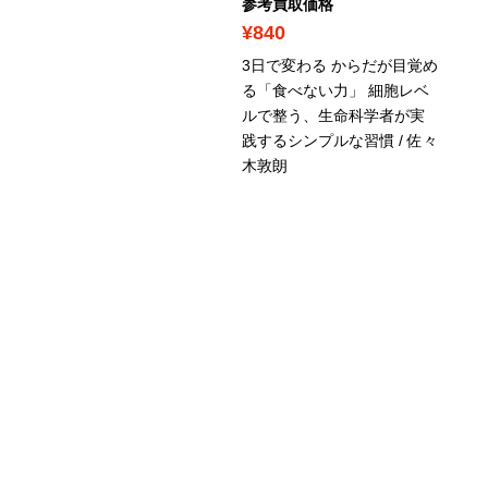
考買取価格
参考買取価格
840
¥840
界一美味しくて健康的な
3日で変わる からだが目覚め
ボラ飯 えっ、全レシピ塩
る「食べない力」 細胞レベ
2.5g脂質20g以下!? / はら
ルで整う、生命科学者が実
こグリズリー
践するシンプルな習慣 / 佐々
木敦朗