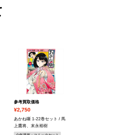
て
参考買取価格
参考買取価格
¥2,750
¥250
あかね噺 1-22巻セット / 馬
人・で・なし / 宮部みゆ
上鷹将、末永裕樹
ミステリー・サスペンス小説
少年漫画・コミックセット