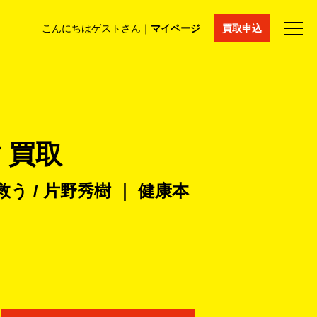
こんにちはゲストさん｜
マイページ
買取申込
法人買取
コラム
マイページ
採用情報
通販サイト
 買取
 / 片野秀樹 ｜ 健康本