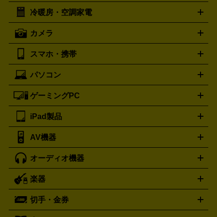
イスケア
ボディケア
マッサージ機
電気シェーバー
電動
トリー バーチ
ロレックス
TORY BURCH
ROLEX
冷暖房・空調家電
オーブンレンジ・電子レンジ
炊飯器・精米機
ホットプレー
歯ブラシ
オメガ
アンテプリマ
OMEGA
ANTEPRIMA
ト・たこ焼き器
ホームベーカリー
電気圧力鍋
ミキサー・カ
カメラ
バレンシアガ
ストーブ
ファンヒーター
電気ヒーター
ふとん乾燥機
加
ッター
調理家電
BALENCIAGA
美容機器の詳細はこちら
ワインセラー
湿器、除湿器
空気清浄器
扇風機
サーキュレーター
ボッテガ・ヴェネタ
バーバリー
Bottega Veneta
BURBERRY
スマホ・携帯
ニコン
Canon
ソニー
富士フイルム
オリンパス
パナソニ
キッチン家電買取の
ブルガリ
カルティエ
BVLGARI
Cartier
ック
一眼レフカメラ
家電買取の詳細はこちら
コンパクトデジカメ（コンデジ）
ミラ
詳細はこちら
パソコン
ドルチェ＆ガッバーナ
フェンディ
Dolce&Gabbana
FENDI
iPhone
Xperia
Android
携帯電話
ポータブル充電器
スマ
ーレス一眼
一眼レフ レンズ各種
レンズフィルター
一脚・
ートフォンアクセサリー
三脚
ロエベ
ティファニー
Loewe
Tiffany&Co.
ゲーミングPC
ノートパソコン
デスクトップパソコン
Mac
パソコンパー
ツ
PCモニター
スマホ・携帯買取の詳細はこちら
パソコン周辺機器
電子ブックリーダー
プ
カメラ買取の詳細はこちら
ブランド品買取の詳細はこちら
iPad製品
デスクトップ
ノートパソコン
PCパーツ
周辺機器
リンター
AV機器
iPad
iPad Pro
ゲーミングPC買取の詳細はこちら
iPad Air
iPad mini
パソコン買取の詳細はこちら
オーディオ機器
ブルーレイ・DVDレコーダー
iPad製品買取の詳細はこちら
音楽プレイヤー
プロジェクタ
ー
ラジカセ
ラジオ
ミニコンポ・システムコンポ
ビデオ
楽器
スピーカー
プリメインアンプ
レコードプレーヤー・ターンテ
デッキ
カラオケ機器
テレビ
ブルーレイ・DVDプレーヤ
ーブル
CDプレイヤー
イヤホン
真空管アンプ
オープンリ
ー
マイク
リモコン
ICレコーダー
記録メディア
映像用
切手・金券
ギター
ベース
アコギ
バイオリン
サックス
フルート
ールデッキ
ヘッドホン
チューナー
AVアンプ
MDプレーヤ
ケーブル
キーボード
アンプ
エフェクター
ー
イコライザー
DATデッキ
ホームシアター・サラウンドセ