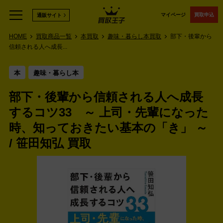
マイページ
買取申込
通販サイト
HOME
買取商品一覧
本買取
趣味・暮らし本買取
部下・後輩から
信頼される人へ成長...
本
趣味・暮らし本
部下・後輩から信頼される人へ成長
するコツ33 ～ 上司・先輩になった
時、知っておきたい基本の「き」 ～
/ 笹田知弘 買取