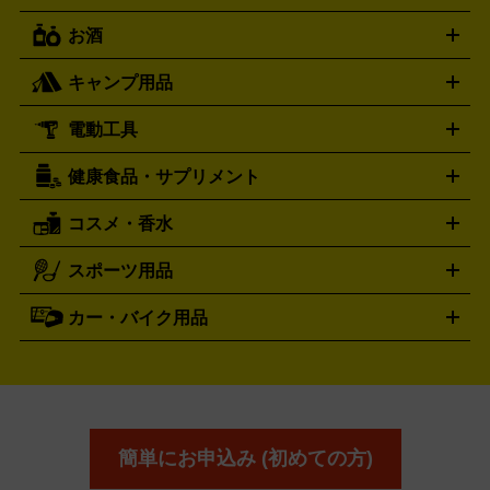
トリー
抱き枕カバー
おもちゃ買取の詳細はこちら
一番くじ
ぬいぐるみ
トレーディングカード買取の詳細はこちら
フランクミュラー
グッチ
ゲーム買取の詳細はこちら
FRANCK MULLER
GUCCI
お酒
ライブDVD・Blu-ray
映像ソフト
アイドルCD
写真集
ペン
ハミルトン
ハリー･ウィンストン
Hamilton
Harry Winston
ライト
タオル
アニメ・キャラクターグッズ
Tシャツ
パーカー
はっぴ
生写真
ジャー
キャンプ用品
エルメス
ルミノックス
HERMES
LUMINOX
ウイスキー
ワイン
ブランデー
日本酒・焼酎
各種アルコ
ジ
アクリルキーホルダー
買取の詳細はこちら
トートバッグ
リュック
缶バッ
ール
ジ
ベースボールシャツ
うちわ
電動工具
テント・タープ
時計買取の詳細はこちら
寝袋・キャンプ寝具
ザック・リュック
発電
機
ナイフ
バーナー・バーベキューコンロ
お酒買取の詳細はこちら
ランタン・ライ
アーティスト・アイドルグッズ
健康食品・サプリメント
穴あけ・締付工具
切断工具
研磨工具
電動工具・充電工具
ト
クッカー・調理器具
キャンプテーブル・椅子
登山靴・ト
買取の詳細はこちら
レッキングシューズ
アウトドア用品
コスメ・香水
サントリー
アサヒ
MLM
サントリーウエルネス
カルピス
ハンディGPS、レインウエアなど
電動工具買取の詳細はこちら
スポーツ用品
SK-II
健康食品・サプリメント
シャネル
ドゥ・ラ・メール
キャンプ用品買取の詳細はこちら
エスケーツー
CHANEL
資生堂
買取の詳細はこちら
ポーラ
アディクション
DE LA MER
SHISEIDO
POLA
カー・バイク用品
ゴルフクラブ・ゴルフ用品
ドライバー
アイアンセット
フェ
アユーラ
アールエムケー
アルビ
ADDICTION
AYURA
RMK
アウェイウッド
ウェッジ
パター
ユーティリティ
テニス
オン
アンプリチュード
イヴ・サンローラ
ALBION
Amplitude
タイヤ
ブレーキパーツ
カーナビ
クラッチ
ドライブレコ
ラケット
バドミントンラケット
ン
イプサ
エスティローダー
YVES SAINT LAURENT
IPSA
ーダー
カーオーディオ
エスト
エレガンス
エリクシ
ESTEE LAUDER
est
Elégance
ール
オッペン化粧品
オバジ
花王
カネ
ELIXIR
Obagi
Kao
ボウ
KANEBO
簡単にお申込み (初めての方)