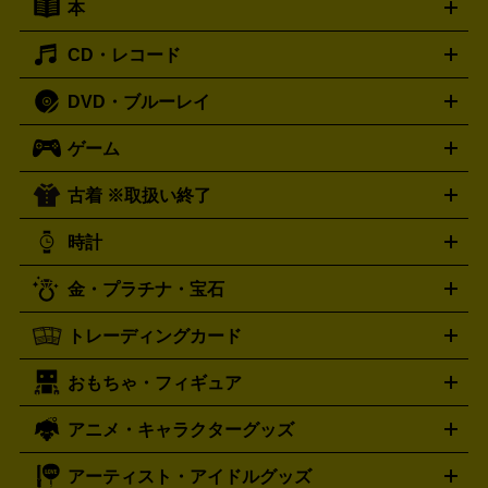
本
切手シート
クオカード
テレホンカード
ANA（全日空）株
ット
ウーファー
AV機器買取の詳細はこちら
ワイヤレス・ポータブルスピーカー
スマー
主優待券
JCBギフトカード
楽器買取の詳細はこちら
はがき・年賀状
トスピーカー
交換針・カートリッジ
音響用ケーブル
記録媒
CD・レコード
漫画・コミック
小説
ビジネス書
医学書・教育書
哲学・
体
人文書
趣味・暮らし本
切手・金券買取の詳細はこちら
写真集・絵本
DVD・ブルーレイ
J-POP
アニメ・ゲーム
サウンドトラック
ロック
ハード
オーディオ買取の詳細はこちら
ロック・ヘヴィーメタル
本買取の詳細はこちら
ジャズ
クラシック
ソウル・R＆
ゲーム
映画
ドラマ
アニメ
ミュージックビデオ
アイドル
スポ
B
歌謡曲・演歌
洋楽
K-POP
ブルース・カントリー
ヒッ
ーツ
お笑い
ドキュメンタリー
舞台・ステージ
プホップ
ダンス・エレクトロニカ
フュージョン
ワール
古着 ※取扱い終了
ニンテンドー Switch2
ニンテンドー Switch
ド
ヒーリング・ニューエイジ
キッズ・ファミリー
日本の伝
スイッチ2
スイッチ
ニンテンドー 3DS
DVD買取の詳細はこちら
ニンテンドー DS
PS5
PS4
統芸能・芸能
カラオケ
スポーツ・カルチャー
プレステ5
時計
PS3
PS Vita
PSP
PS4 pro
PS2
プレステ4
プレステ3
古着買取の詳細はこちら
プレイステーション
PS VR
ゲームボーイ
ゲームボーイア
CD・レコード買取の詳細はこちら
金・プラチナ・宝石
ドバンス
ロレックス
Wii
Wii U
オメガ
ゲームキューブ
XBOX One
XBOX
ROLEX
OMEGA
One X
XBOX One S
XBOX 360
ファミコン
スーパーファ
タグホイヤー
カシオ
セイコー
TAG Heuer
SEIKO
CASIO
トレーディングカード
ゴールド
インゴット
コイン・金貨
メダル・記念品
ジュ
ミコン
ニンテンドー64
セガサターン
ドリームキャスト
G-SHOCK
パネライ
カルティエ
Gショック
Panerai
Cartier
エリー・宝石
シルバーアクセサリー
銀食器・カトラリー
PCエンジン
ネオジオ
メガドライブ
PCゲーム
ゲームパッ
おもちゃ・フィギュア
スウォッチ
ポケモンカード
遊戯王
センチュリー
ワンピースカード
デュエルマスター
Swatch
CENTURY
ド
メモリーカード
アーケードスティック
レーシングコント
ズ
ホロライブ オフィシャルカードゲーム
サプライ品
未開
ローラー
ヘッドセット
amiibo
ニンテンドークラシックミニ
タイメックス
シチズン
プレゲ
TIMEX
CITIZEN
Breguet
アニメ・キャラクターグッズ
フィギュア
プラモデル
ミニカー
レトロトイ
エアガン・
封ボックス
金・プラチナ買取の詳細はこちら
未開封パック
その他カードゲーム
その他コレク
ファミコン
ニンテンドークラシックミニスーパーファミコン
ブルガリ
ダニエル・ウェリントン
BVLGARI
Daniel Wellington
モデルガン
ドール
鉄道模型
ションカード
メガドライブミニ
レトロフリーク
レトロゲーム互換機
アーティスト・アイドルグッズ
ディーゼル
アルマーニ
フェンディ
VTuberグッズ
缶バッジ
アクリルグッズ
ラバスト
タペス
Diesel
ARMANI
FENDI