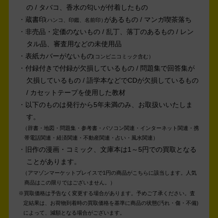
の / タバコ、香水の匂いが付着したもの
蔵書印
があるもの / マンガ喫茶落ち
ハンコ、印鑑、名前印
非売品・定価のないもの / 乱丁、落丁のあるもの / レン
タル品、審査用などの未使用品
表紙カバーがないもの
コンビニコミック含む
付録付きで付録が欠損しているもの / 問題集で回答集が
欠損しているもの / 語学本などでCDが欠損しているもの
/ カセットテープを使用した教材
以下のものは発行から5年未満のみ、お取扱いいたしま
す。
辞書・地図・問題集・参考書・パソコン関連・インターネット関連・携
帯電話関連・経済関連・不動産関連・占い・風水関連
旧作の漫画・コミック、文庫本は1～5円での買取となる
ことがあります。
アマゾンマーケットプレイスで1円の商品がこちらに該当します。人気
商品はこの限りではございません。
買取価格は予告なく変更する場合があります。予めご了承ください。
査
定結果は、お荷物到着時の買取価格を基準に商品の状態(汚れ・傷・不備)
によって、減額となる場合がございます。