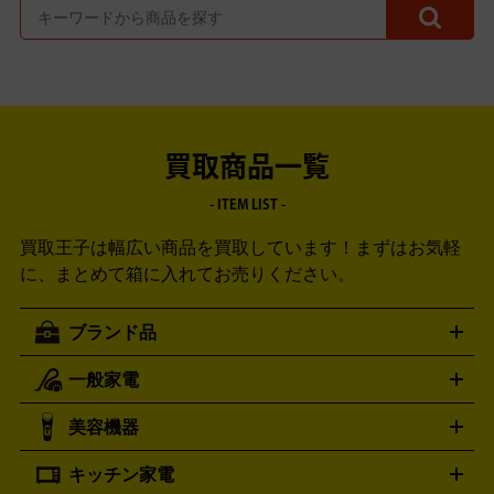
買取商品一覧
- ITEM LIST -
買取王子は幅広い商品を買取しています！
まずはお気軽
に、まとめて箱に入れてお売りください。
ブランド品
一般家電
ルイ・ヴィトン
エルメス
LOUIS VUITTON
HERMES
シャネル
グッチ
コーチ
CHANEL
GUCCI
COACH
美容機器
掃除機
アイロン
ミシン
電話機・FAX
電池・充電池
プラダ
フェリージ
ゴヤール
PRADA
Felisi
GOYARD
キッチン家電
ポーター
美顔器
脱毛器
家電買取の詳細はこちら
ヘアドライヤー
トゥミ
ヘアアイロン
EMS
フェ
PORTER
TUMI