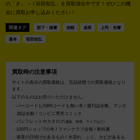
の「き」 ～ / 笹田知弘」を買取強化中です！
ぜひこの機
会に買取お申し込みください！
関連タグ
部下・後輩
信頼
成長
上司・先輩
基本
笹田知弘
買取時の注意事項
サイトの表示の買取価格は、完品状態での買取価格となり
ます。
以下のものはお売りいただけません。
バーコードもISBNコードも無い本 / 週刊誌全般、マンガ
雑誌全般 / コンビニ専売コミック
パンフレットやカタログ
通販、映画、ライブなど
100円ショップの本 / ファンクラブ会報 / 教科書
過度の日焼けがあるもの / 水濡れ、シミ、カビがあるも