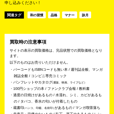
申し込みください！
関連タグ
和の習慣
品格
マナー
詠月
買取時の注意事項
サイトの表示の買取価格は、完品状態での買取価格となり
ます。
以下のものはお売りいただけません。
バーコードもISBNコードも無い本 / 週刊誌全般、マンガ
雑誌全般 / コンビニ専売コミック
パンフレットやカタログ
通販、映画、ライブなど
100円ショップの本 / ファンクラブ会報 / 教科書
過度の日焼けがあるもの / 水濡れ、シミ、カビがあるも
の / タバコ、香水の匂いが付着したもの
蔵書印
があるもの / マンガ喫茶落ち
ハンコ、印鑑、名前印
非売品・定価のないもの / 乱丁、落丁のあるもの / レン