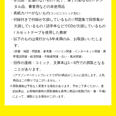
タル品、審査用などの未使用品
表紙カバーがないもの
コンビニコミック含む
付録付きで付録が欠損しているもの / 問題集で回答集が
欠損しているもの / 語学本などでCDが欠損しているもの
/ カセットテープを使用した教材
以下のものは発行から5年未満のみ、お取扱いいたしま
す。
辞書・地図・問題集・参考書・パソコン関連・インターネット関連・携
帯電話関連・経済関連・不動産関連・占い・風水関連
旧作の漫画・コミック、文庫本は1～5円での買取となる
ことがあります。
アマゾンマーケットプレイスで1円の商品がこちらに該当します。人気
商品はこの限りではございません。
買取価格は予告なく変更する場合があります。予めご了承ください。
査
定結果は、お荷物到着時の買取価格を基準に商品の状態(汚れ・傷・不備)
によって、減額となる場合がございます。