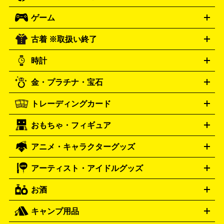
オーディオ買取の詳細はこちら
ロック・ヘヴィーメタル
本買取の詳細はこちら
ジャズ
クラシック
ソウル・R＆
ゲーム
映画
ドラマ
アニメ
ミュージックビデオ
アイドル
スポ
B
歌謡曲・演歌
洋楽
K-POP
ブルース・カントリー
ヒッ
ーツ
お笑い
ドキュメンタリー
舞台・ステージ
プホップ
ダンス・エレクトロニカ
フュージョン
ワール
古着 ※取扱い終了
ニンテンドー Switch2
ニンテンドー Switch
ド
ヒーリング・ニューエイジ
キッズ・ファミリー
日本の伝
スイッチ2
スイッチ
ニンテンドー 3DS
DVD買取の詳細はこちら
ニンテンドー DS
PS5
PS4
統芸能・芸能
カラオケ
スポーツ・カルチャー
プレステ5
時計
PS3
PS Vita
PSP
PS4 pro
PS2
プレステ4
プレステ3
古着買取の詳細はこちら
プレイステーション
PS VR
ゲームボーイ
ゲームボーイア
CD・レコード買取の詳細はこちら
金・プラチナ・宝石
ドバンス
ロレックス
Wii
Wii U
オメガ
ゲームキューブ
XBOX One
XBOX
ROLEX
OMEGA
One X
XBOX One S
XBOX 360
ファミコン
スーパーファ
タグホイヤー
カシオ
セイコー
TAG Heuer
SEIKO
CASIO
トレーディングカード
ゴールド
インゴット
コイン・金貨
メダル・記念品
ジュ
ミコン
ニンテンドー64
セガサターン
ドリームキャスト
G-SHOCK
パネライ
カルティエ
Gショック
Panerai
Cartier
エリー・宝石
シルバーアクセサリー
銀食器・カトラリー
PCエンジン
ネオジオ
メガドライブ
PCゲーム
ゲームパッ
おもちゃ・フィギュア
スウォッチ
ポケモンカード
遊戯王
センチュリー
ワンピースカード
デュエルマスター
Swatch
CENTURY
ド
メモリーカード
アーケードスティック
レーシングコント
ズ
ホロライブ オフィシャルカードゲーム
サプライ品
未開
ローラー
ヘッドセット
amiibo
ニンテンドークラシックミニ
タイメックス
シチズン
プレゲ
TIMEX
CITIZEN
Breguet
アニメ・キャラクターグッズ
フィギュア
プラモデル
ミニカー
レトロトイ
エアガン・
封ボックス
金・プラチナ買取の詳細はこちら
未開封パック
その他カードゲーム
その他コレク
ファミコン
ニンテンドークラシックミニスーパーファミコン
ブルガリ
ダニエル・ウェリントン
BVLGARI
Daniel Wellington
モデルガン
ドール
鉄道模型
ションカード
メガドライブミニ
レトロフリーク
レトロゲーム互換機
アーティスト・アイドルグッズ
ディーゼル
アルマーニ
フェンディ
VTuberグッズ
缶バッジ
アクリルグッズ
ラバスト
タペス
Diesel
ARMANI
FENDI
トリー
抱き枕カバー
おもちゃ買取の詳細はこちら
一番くじ
ぬいぐるみ
トレーディングカード買取の詳細はこちら
フランクミュラー
グッチ
ゲーム買取の詳細はこちら
FRANCK MULLER
GUCCI
お酒
ライブDVD・Blu-ray
映像ソフト
アイドルCD
写真集
ペン
ハミルトン
ハリー･ウィンストン
Hamilton
Harry Winston
ライト
タオル
アニメ・キャラクターグッズ
Tシャツ
パーカー
はっぴ
生写真
ジャー
キャンプ用品
エルメス
ルミノックス
HERMES
LUMINOX
ウイスキー
ワイン
ブランデー
日本酒・焼酎
各種アルコ
ジ
アクリルキーホルダー
買取の詳細はこちら
トートバッグ
リュック
缶バッ