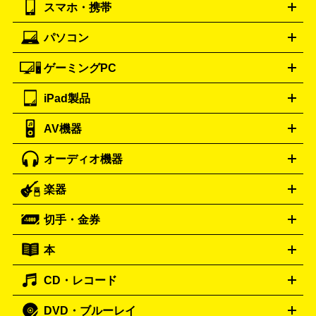
スマホ・携帯
ニコン
Canon
ソニー
富士フイルム
オリンパス
パナソニ
キッチン家電買取の
ブルガリ
カルティエ
BVLGARI
Cartier
ック
一眼レフカメラ
家電買取の詳細はこちら
コンパクトデジカメ（コンデジ）
ミラ
詳細はこちら
パソコン
ドルチェ＆ガッバーナ
フェンディ
Dolce&Gabbana
FENDI
iPhone
Xperia
Android
携帯電話
ポータブル充電器
スマ
ーレス一眼
一眼レフ レンズ各種
レンズフィルター
一脚・
ートフォンアクセサリー
三脚
ロエベ
ティファニー
Loewe
Tiffany&Co.
ゲーミングPC
ノートパソコン
デスクトップパソコン
Mac
パソコンパー
ツ
PCモニター
スマホ・携帯買取の詳細はこちら
パソコン周辺機器
電子ブックリーダー
プ
カメラ買取の詳細はこちら
ブランド品買取の詳細はこちら
iPad製品
デスクトップ
ノートパソコン
PCパーツ
周辺機器
リンター
AV機器
iPad
iPad Pro
ゲーミングPC買取の詳細はこちら
iPad Air
iPad mini
パソコン買取の詳細はこちら
オーディオ機器
ブルーレイ・DVDレコーダー
iPad製品買取の詳細はこちら
音楽プレイヤー
プロジェクタ
ー
ラジカセ
ラジオ
ミニコンポ・システムコンポ
ビデオ
楽器
スピーカー
プリメインアンプ
レコードプレーヤー・ターンテ
デッキ
カラオケ機器
テレビ
ブルーレイ・DVDプレーヤ
ーブル
CDプレイヤー
イヤホン
真空管アンプ
オープンリ
ー
マイク
リモコン
ICレコーダー
記録メディア
映像用
切手・金券
ギター
ベース
アコギ
バイオリン
サックス
フルート
ールデッキ
ヘッドホン
チューナー
AVアンプ
MDプレーヤ
ケーブル
キーボード
アンプ
エフェクター
ー
イコライザー
DATデッキ
ホームシアター・サラウンドセ
本
切手シート
クオカード
テレホンカード
ANA（全日空）株
ット
ウーファー
AV機器買取の詳細はこちら
ワイヤレス・ポータブルスピーカー
スマー
主優待券
JCBギフトカード
楽器買取の詳細はこちら
はがき・年賀状
トスピーカー
交換針・カートリッジ
音響用ケーブル
記録媒
CD・レコード
漫画・コミック
小説
ビジネス書
医学書・教育書
哲学・
体
人文書
趣味・暮らし本
切手・金券買取の詳細はこちら
写真集・絵本
DVD・ブルーレイ
J-POP
アニメ・ゲーム
サウンドトラック
ロック
ハード