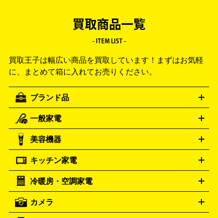
買取商品一覧
- ITEM LIST -
買取王子は幅広い商品を買取しています！
まずはお気軽
に、まとめて箱に入れてお売りください。
ブランド品
一般家電
ルイ・ヴィトン
エルメス
LOUIS VUITTON
HERMES
シャネル
グッチ
コーチ
CHANEL
GUCCI
COACH
美容機器
掃除機
アイロン
ミシン
電話機・FAX
電池・充電池
プラダ
フェリージ
ゴヤール
PRADA
Felisi
GOYARD
キッチン家電
ポーター
美顔器
脱毛器
家電買取の詳細はこちら
ヘアドライヤー
トゥミ
ヘアアイロン
EMS
フェ
PORTER
TUMI
イスケア
ボディケア
マッサージ機
電気シェーバー
電動
トリー バーチ
ロレックス
TORY BURCH
ROLEX
冷暖房・空調家電
オーブンレンジ・電子レンジ
炊飯器・精米機
ホットプレー
歯ブラシ
オメガ
アンテプリマ
OMEGA
ANTEPRIMA
ト・たこ焼き器
ホームベーカリー
電気圧力鍋
ミキサー・カ
カメラ
バレンシアガ
ストーブ
ファンヒーター
電気ヒーター
ふとん乾燥機
加
ッター
調理家電
BALENCIAGA
美容機器の詳細はこちら
ワインセラー
湿器、除湿器
空気清浄器
扇風機
サーキュレーター
ボッテガ・ヴェネタ
バーバリー
Bottega Veneta
BURBERRY