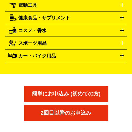
ール
ジ
ベースボールシャツ
うちわ
電動工具
テント・タープ
時計買取の詳細はこちら
寝袋・キャンプ寝具
ザック・リュック
発電
機
ナイフ
バーナー・バーベキューコンロ
お酒買取の詳細はこちら
ランタン・ライ
アーティスト・アイドルグッズ
健康食品・サプリメント
穴あけ・締付工具
切断工具
研磨工具
電動工具・充電工具
ト
クッカー・調理器具
キャンプテーブル・椅子
登山靴・ト
買取の詳細はこちら
レッキングシューズ
アウトドア用品
コスメ・香水
サントリー
アサヒ
MLM
サントリーウエルネス
カルピス
ハンディGPS、レインウエアなど
電動工具買取の詳細はこちら
スポーツ用品
SK-II
健康食品・サプリメント
シャネル
ドゥ・ラ・メール
キャンプ用品買取の詳細はこちら
エスケーツー
CHANEL
資生堂
買取の詳細はこちら
ポーラ
アディクション
DE LA MER
SHISEIDO
POLA
カー・バイク用品
ゴルフクラブ・ゴルフ用品
ドライバー
アイアンセット
フェ
アユーラ
アールエムケー
アルビ
ADDICTION
AYURA
RMK
アウェイウッド
ウェッジ
パター
ユーティリティ
テニス
オン
アンプリチュード
イヴ・サンローラ
ALBION
Amplitude
タイヤ
ブレーキパーツ
カーナビ
クラッチ
ドライブレコ
ラケット
バドミントンラケット
ン
イプサ
エスティローダー
YVES SAINT LAURENT
IPSA
ーダー
カーオーディオ
エスト
エレガンス
エリクシ
ESTEE LAUDER
est
Elégance
ール
オッペン化粧品
オバジ
花王
カネ
ELIXIR
Obagi
Kao
ボウ
KANEBO
簡単にお申込み (初めての方)
コスメ・香水買取の
詳細はこちら
2回目以降のお申込み