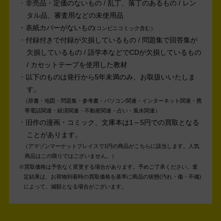
非売品・定価のないもの / 乱丁、落丁のあるもの / レン
タル品、審査用などの未使用品
表紙カバーがないもの
コンビニコミック含む
付録付きで付録が欠損しているもの / 問題集で回答集が
欠損しているもの / 語学本などでCDが欠損しているもの
/ カセットテープを使用した教材
以下のものは発行から5年未満のみ、お取扱いいたしま
す。
辞書・地図・問題集・参考書・パソコン関連・インターネット関連・携
帯電話関連・経済関連・不動産関連・占い・風水関連
旧作の漫画・コミック、文庫本は1～5円での買取となる
ことがあります。
アマゾンマーケットプレイスで1円の商品がこちらに該当します。人気
商品はこの限りではございません。
買取価格は予告なく変更する場合があります。予めご了承ください。
査
定結果は、お荷物到着時の買取価格を基準に商品の状態(汚れ・傷・不備)
によって、減額となる場合がございます。