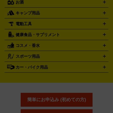
お酒
ライブDVD・Blu-ray
映像ソフト
アイドルCD
写真集
ペン
ハミルトン
ハリー･ウィンストン
Hamilton
Harry Winston
ライト
タオル
アニメ・キャラクターグッズ
Tシャツ
パーカー
はっぴ
生写真
ジャー
キャンプ用品
エルメス
ルミノックス
HERMES
LUMINOX
ウイスキー
ワイン
ブランデー
日本酒・焼酎
各種アルコ
ジ
アクリルキーホルダー
買取の詳細はこちら
トートバッグ
リュック
缶バッ
ール
ジ
ベースボールシャツ
うちわ
電動工具
テント・タープ
時計買取の詳細はこちら
寝袋・キャンプ寝具
ザック・リュック
発電
機
ナイフ
バーナー・バーベキューコンロ
お酒買取の詳細はこちら
ランタン・ライ
アーティスト・アイドルグッズ
健康食品・サプリメント
穴あけ・締付工具
切断工具
研磨工具
電動工具・充電工具
ト
クッカー・調理器具
キャンプテーブル・椅子
登山靴・ト
買取の詳細はこちら
レッキングシューズ
アウトドア用品
コスメ・香水
サントリー
アサヒ
MLM
サントリーウエルネス
カルピス
ハンディGPS、レインウエアなど
電動工具買取の詳細はこちら
スポーツ用品
SK-II
健康食品・サプリメント
シャネル
ドゥ・ラ・メール
キャンプ用品買取の詳細はこちら
エスケーツー
CHANEL
資生堂
買取の詳細はこちら
ポーラ
アディクション
DE LA MER
SHISEIDO
POLA
カー・バイク用品
ゴルフクラブ・ゴルフ用品
ドライバー
アイアンセット
フェ
アユーラ
アールエムケー
アルビ
ADDICTION
AYURA
RMK
アウェイウッド
ウェッジ
パター
ユーティリティ
テニス
オン
アンプリチュード
イヴ・サンローラ
ALBION
Amplitude
タイヤ
ブレーキパーツ
カーナビ
クラッチ
ドライブレコ
ラケット
バドミントンラケット
ン
イプサ
エスティローダー
YVES SAINT LAURENT
IPSA
ーダー
カーオーディオ
エスト
エレガンス
エリクシ
ESTEE LAUDER
est
Elégance
ール
オッペン化粧品
オバジ
花王
カネ
ELIXIR
Obagi
Kao
ボウ
KANEBO
簡単にお申込み (初めての方)
コスメ・香水買取の