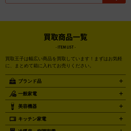
買取商品一覧
- ITEM LIST -
買取王子は幅広い商品を買取しています！
まずはお気軽
に、まとめて箱に入れてお売りください。
ブランド品
一般家電
ルイ・ヴィトン
エルメス
LOUIS VUITTON
HERMES
シャネル
グッチ
コーチ
CHANEL
GUCCI
COACH
美容機器
掃除機
アイロン
ミシン
電話機・FAX
電池・充電池
プラダ
フェリージ
ゴヤール
PRADA
Felisi
GOYARD
キッチン家電
ポーター
美顔器
脱毛器
家電買取の詳細はこちら
ヘアドライヤー
トゥミ
ヘアアイロン
EMS
フェ
PORTER
TUMI
イスケア
ボディケア
マッサージ機
電気シェーバー
電動
トリー バーチ
ロレックス
TORY BURCH
ROLEX