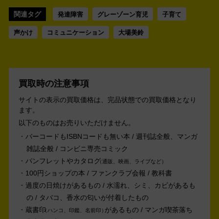
関連タグ
発達障害
グレーゾーン育児
子育て
声かけ
コミュニケーション
大場美鈴
買取時の注意事項
サイトの表示の買取価格は、完品状態での買取価格となり
ます。
以下のものはお売りいただけません。
バーコードもISBNコードも無い本 / 週刊誌全般、マンガ
雑誌全般 / コンビニ専売コミック
パンフレットやカタログ
通販、映画、ライブなど
100円ショップの本 / ファンクラブ会報 / 教科書
過度の日焼けがあるもの / 水濡れ、シミ、カビがあるも
の / タバコ、香水の匂いが付着したもの
蔵書印
があるもの / マンガ喫茶落ち
ハンコ、印鑑、名前印