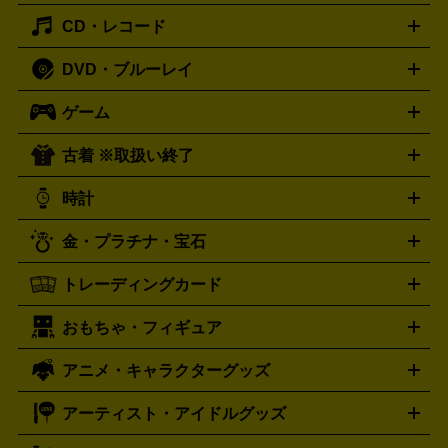
主優待券
JCBギフトカード
楽器買取の詳細はこちら
はがき・年賀状
トスピーカー
交換針・カートリッジ
音響用ケーブル
記録媒
CD・レコード
漫画・コミック
小説
ビジネス書
医学書・教育書
哲学・
体
人文書
趣味・暮らし本
切手・金券買取の詳細はこちら
写真集・絵本
DVD・ブルーレイ
J-POP
アニメ・ゲーム
サウンドトラック
ロック
ハード
オーディオ買取の詳細はこちら
ロック・ヘヴィーメタル
本買取の詳細はこちら
ジャズ
クラシック
ソウル・R＆
ゲーム
映画
ドラマ
アニメ
ミュージックビデオ
アイドル
スポ
B
歌謡曲・演歌
洋楽
K-POP
ブルース・カントリー
ヒッ
ーツ
お笑い
ドキュメンタリー
舞台・ステージ
プホップ
ダンス・エレクトロニカ
フュージョン
ワール
古着 ※取扱い終了
ニンテンドー Switch2
ニンテンドー Switch
ド
ヒーリング・ニューエイジ
キッズ・ファミリー
日本の伝
スイッチ2
スイッチ
ニンテンドー 3DS
DVD買取の詳細はこちら
ニンテンドー DS
PS5
PS4
統芸能・芸能
カラオケ
スポーツ・カルチャー
プレステ5
時計
PS3
PS Vita
PSP
PS4 pro
PS2
プレステ4
プレステ3
古着買取の詳細はこちら
プレイステーション
PS VR
ゲームボーイ
ゲームボーイア
CD・レコード買取の詳細はこちら
金・プラチナ・宝石
ドバンス
ロレックス
Wii
Wii U
オメガ
ゲームキューブ
XBOX One
XBOX
ROLEX
OMEGA
One X
XBOX One S
XBOX 360
ファミコン
スーパーファ
タグホイヤー
カシオ
セイコー
TAG Heuer
SEIKO
CASIO
トレーディングカード
ゴールド
インゴット
コイン・金貨
メダル・記念品
ジュ
ミコン
ニンテンドー64
セガサターン
ドリームキャスト
G-SHOCK
パネライ
カルティエ
Gショック
Panerai
Cartier
エリー・宝石
シルバーアクセサリー
銀食器・カトラリー
PCエンジン
ネオジオ
メガドライブ
PCゲーム
ゲームパッ
おもちゃ・フィギュア
スウォッチ
ポケモンカード
遊戯王
センチュリー
ワンピースカード
デュエルマスター
Swatch
CENTURY
ド
メモリーカード
アーケードスティック
レーシングコント
ズ
ホロライブ オフィシャルカードゲーム
サプライ品
未開
ローラー
ヘッドセット
amiibo
ニンテンドークラシックミニ
タイメックス
シチズン
プレゲ
TIMEX
CITIZEN
Breguet
アニメ・キャラクターグッズ
フィギュア
プラモデル
ミニカー
レトロトイ
エアガン・
封ボックス
金・プラチナ買取の詳細はこちら
未開封パック
その他カードゲーム
その他コレク
ファミコン
ニンテンドークラシックミニスーパーファミコン
ブルガリ
ダニエル・ウェリントン
BVLGARI
Daniel Wellington
モデルガン
ドール
鉄道模型
ションカード
メガドライブミニ
レトロフリーク
レトロゲーム互換機
アーティスト・アイドルグッズ
ディーゼル
アルマーニ
フェンディ
VTuberグッズ
缶バッジ
アクリルグッズ
ラバスト
タペス
Diesel
ARMANI
FENDI
トリー
抱き枕カバー
おもちゃ買取の詳細はこちら
一番くじ
ぬいぐるみ
トレーディングカード買取の詳細はこちら
フランクミュラー
グッチ
ゲーム買取の詳細はこちら
FRANCK MULLER
GUCCI