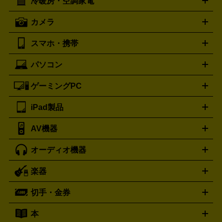
冷暖房・空調家電
オーブンレンジ・電子レンジ
炊飯器・精米機
ホットプレー
歯ブラシ
オメガ
アンテプリマ
OMEGA
ANTEPRIMA
ト・たこ焼き器
ホームベーカリー
電気圧力鍋
ミキサー・カ
カメラ
バレンシアガ
ストーブ
ファンヒーター
電気ヒーター
ふとん乾燥機
加
ッター
調理家電
BALENCIAGA
美容機器の詳細はこちら
ワインセラー
湿器、除湿器
空気清浄器
扇風機
サーキュレーター
ボッテガ・ヴェネタ
バーバリー
Bottega Veneta
BURBERRY
スマホ・携帯
ニコン
Canon
ソニー
富士フイルム
オリンパス
パナソニ
キッチン家電買取の
ブルガリ
カルティエ
BVLGARI
Cartier
ック
一眼レフカメラ
家電買取の詳細はこちら
コンパクトデジカメ（コンデジ）
ミラ
詳細はこちら
パソコン
ドルチェ＆ガッバーナ
フェンディ
Dolce&Gabbana
FENDI
iPhone
Xperia
Android
携帯電話
ポータブル充電器
スマ
ーレス一眼
一眼レフ レンズ各種
レンズフィルター
一脚・
ートフォンアクセサリー
三脚
ロエベ
ティファニー
Loewe
Tiffany&Co.
ゲーミングPC
ノートパソコン
デスクトップパソコン
Mac
パソコンパー
ツ
PCモニター
スマホ・携帯買取の詳細はこちら
パソコン周辺機器
電子ブックリーダー
プ
カメラ買取の詳細はこちら
ブランド品買取の詳細はこちら
iPad製品
デスクトップ
ノートパソコン
PCパーツ
周辺機器
リンター
AV機器
iPad
iPad Pro
ゲーミングPC買取の詳細はこちら
iPad Air
iPad mini
パソコン買取の詳細はこちら
オーディオ機器
ブルーレイ・DVDレコーダー
iPad製品買取の詳細はこちら
音楽プレイヤー
プロジェクタ
ー
ラジカセ
ラジオ
ミニコンポ・システムコンポ
ビデオ
楽器
スピーカー
プリメインアンプ
レコードプレーヤー・ターンテ
デッキ
カラオケ機器
テレビ
ブルーレイ・DVDプレーヤ
ーブル
CDプレイヤー
イヤホン
真空管アンプ
オープンリ
ー
マイク
リモコン
ICレコーダー
記録メディア
映像用
切手・金券
ギター
ベース
アコギ
バイオリン
サックス
フルート
ールデッキ
ヘッドホン
チューナー
AVアンプ
MDプレーヤ
ケーブル
キーボード
アンプ
エフェクター
ー
イコライザー
DATデッキ
ホームシアター・サラウンドセ
本
切手シート
クオカード
テレホンカード
ANA（全日空）株
ット
ウーファー
AV機器買取の詳細はこちら
ワイヤレス・ポータブルスピーカー
スマー