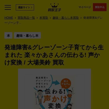
マイページ
買取申込
通販サイト
HOME
買取商品一覧
本買取
趣味・暮らし本買取
発達障害&グレ
ーゾーン子...
本
趣味・暮らし本
発達障害&グレーゾーン子育てから生
まれた 楽々かあさんの伝わる! 声か
け変換 / 大場美鈴 買取