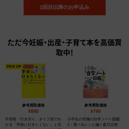
2回目以降のお申込み
ただ今
妊娠・出産・子育て本を高価買
取中！
PICK UP
参考買取価格
参考買取価格
¥890
¥790
不登校・行き渋り…タイプ別でわ
小学生の究極の自学ノート図鑑
かる「学校に行きたくない」と言
2：選べるレシピ編 / 森川正樹