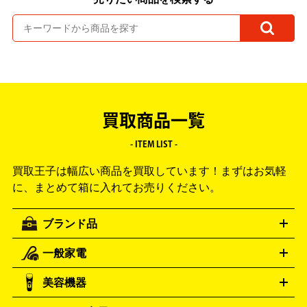
買取商品一覧
- ITEM LIST -
買取王子は幅広い商品を買取しています！
まずはお気軽
に、まとめて箱に入れてお売りください。
ブランド品
一般家電
ルイ・ヴィトン
エルメス
LOUIS VUITTON
HERMES
シャネル
グッチ
コーチ
CHANEL
GUCCI
COACH
美容機器
掃除機
アイロン
ミシン
電話機・FAX
電池・充電池
プラダ
フェリージ
ゴヤール
PRADA
Felisi
GOYARD