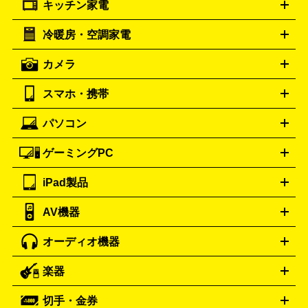
キッチン家電
ポーター
美顔器
脱毛器
家電買取の詳細はこちら
ヘアドライヤー
トゥミ
ヘアアイロン
EMS
フェ
PORTER
TUMI
イスケア
ボディケア
マッサージ機
電気シェーバー
電動
トリー バーチ
ロレックス
TORY BURCH
ROLEX
冷暖房・空調家電
オーブンレンジ・電子レンジ
炊飯器・精米機
ホットプレー
歯ブラシ
オメガ
アンテプリマ
OMEGA
ANTEPRIMA
ト・たこ焼き器
ホームベーカリー
電気圧力鍋
ミキサー・カ
カメラ
バレンシアガ
ストーブ
ファンヒーター
電気ヒーター
ふとん乾燥機
加
ッター
調理家電
BALENCIAGA
美容機器の詳細はこちら
ワインセラー
湿器、除湿器
空気清浄器
扇風機
サーキュレーター
ボッテガ・ヴェネタ
バーバリー
Bottega Veneta
BURBERRY
スマホ・携帯
ニコン
Canon
ソニー
富士フイルム
オリンパス
パナソニ
キッチン家電買取の
ブルガリ
カルティエ
BVLGARI
Cartier
ック
一眼レフカメラ
家電買取の詳細はこちら
コンパクトデジカメ（コンデジ）
ミラ
詳細はこちら
パソコン
ドルチェ＆ガッバーナ
フェンディ
Dolce&Gabbana
FENDI
iPhone
Xperia
Android
携帯電話
ポータブル充電器
スマ
ーレス一眼
一眼レフ レンズ各種
レンズフィルター
一脚・
ートフォンアクセサリー
三脚
ロエベ
ティファニー
Loewe
Tiffany&Co.
ゲーミングPC
ノートパソコン
デスクトップパソコン
Mac
パソコンパー
ツ
PCモニター
スマホ・携帯買取の詳細はこちら
パソコン周辺機器
電子ブックリーダー
プ
カメラ買取の詳細はこちら
ブランド品買取の詳細はこちら
iPad製品
デスクトップ
ノートパソコン
PCパーツ
周辺機器
リンター
AV機器
iPad
iPad Pro
ゲーミングPC買取の詳細はこちら
iPad Air
iPad mini
パソコン買取の詳細はこちら
オーディオ機器
ブルーレイ・DVDレコーダー
iPad製品買取の詳細はこちら
音楽プレイヤー
プロジェクタ
ー
ラジカセ
ラジオ
ミニコンポ・システムコンポ
ビデオ
楽器
スピーカー
プリメインアンプ
レコードプレーヤー・ターンテ
デッキ
カラオケ機器
テレビ
ブルーレイ・DVDプレーヤ
ーブル
CDプレイヤー
イヤホン
真空管アンプ
オープンリ
ー
マイク
リモコン
ICレコーダー
記録メディア
映像用
切手・金券
ギター
ベース
アコギ
バイオリン
サックス
フルート
ールデッキ
ヘッドホン
チューナー
AVアンプ
MDプレーヤ
ケーブル