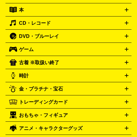
キーボード
アンプ
エフェクター
ー
イコライザー
DATデッキ
ホームシアター・サラウンドセ
本
切手シート
クオカード
テレホンカード
ANA（全日空）株
ット
ウーファー
AV機器買取の詳細はこちら
ワイヤレス・ポータブルスピーカー
スマー
主優待券
JCBギフトカード
楽器買取の詳細はこちら
はがき・年賀状
トスピーカー
交換針・カートリッジ
音響用ケーブル
記録媒
CD・レコード
漫画・コミック
小説
ビジネス書
医学書・教育書
哲学・
体
人文書
趣味・暮らし本
切手・金券買取の詳細はこちら
写真集・絵本
DVD・ブルーレイ
J-POP
アニメ・ゲーム
サウンドトラック
ロック
ハード
オーディオ買取の詳細はこちら
ロック・ヘヴィーメタル
本買取の詳細はこちら
ジャズ
クラシック
ソウル・R＆
ゲーム
映画
ドラマ
アニメ
ミュージックビデオ
アイドル
スポ
B
歌謡曲・演歌
洋楽
K-POP
ブルース・カントリー
ヒッ
ーツ
お笑い
ドキュメンタリー
舞台・ステージ
プホップ
ダンス・エレクトロニカ
フュージョン
ワール
古着 ※取扱い終了
ニンテンドー Switch2
ニンテンドー Switch
ド
ヒーリング・ニューエイジ
キッズ・ファミリー
日本の伝
スイッチ2
スイッチ
ニンテンドー 3DS
DVD買取の詳細はこちら
ニンテンドー DS
PS5
PS4
統芸能・芸能
カラオケ
スポーツ・カルチャー
プレステ5
時計
PS3
PS Vita
PSP
PS4 pro
PS2
プレステ4
プレステ3
古着買取の詳細はこちら
プレイステーション
PS VR
ゲームボーイ
ゲームボーイア
CD・レコード買取の詳細はこちら
金・プラチナ・宝石
ドバンス
ロレックス
Wii
Wii U
オメガ
ゲームキューブ
XBOX One
XBOX
ROLEX
OMEGA
One X
XBOX One S
XBOX 360
ファミコン
スーパーファ
タグホイヤー
カシオ
セイコー
TAG Heuer
SEIKO
CASIO
トレーディングカード
ゴールド
インゴット
コイン・金貨
メダル・記念品
ジュ
ミコン
ニンテンドー64
セガサターン
ドリームキャスト
G-SHOCK
パネライ
カルティエ
Gショック
Panerai
Cartier
エリー・宝石
シルバーアクセサリー
銀食器・カトラリー
PCエンジン
ネオジオ
メガドライブ
PCゲーム
ゲームパッ
おもちゃ・フィギュア
スウォッチ
ポケモンカード
遊戯王
センチュリー
ワンピースカード
デュエルマスター
Swatch
CENTURY
ド
メモリーカード
アーケードスティック
レーシングコント
ズ
ホロライブ オフィシャルカードゲーム
サプライ品
未開
ローラー
ヘッドセット
amiibo
ニンテンドークラシックミニ
タイメックス
シチズン
プレゲ
TIMEX
CITIZEN
Breguet
アニメ・キャラクターグッズ
フィギュア
プラモデル
ミニカー
レトロトイ
エアガン・
封ボックス
金・プラチナ買取の詳細はこちら
未開封パック
その他カードゲーム
その他コレク
ファミコン
ニンテンドークラシックミニスーパーファミコン
ブルガリ
ダニエル・ウェリントン
BVLGARI
Daniel Wellington
モデルガン
ドール
鉄道模型
ションカード