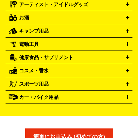
メガドライブミニ
レトロフリーク
レトロゲーム互換機
アーティスト・アイドルグッズ
ディーゼル
アルマーニ
フェンディ
VTuberグッズ
缶バッジ
アクリルグッズ
ラバスト
タペス
Diesel
ARMANI
FENDI
トリー
抱き枕カバー
おもちゃ買取の詳細はこちら
一番くじ
ぬいぐるみ
トレーディングカード買取の詳細はこちら
フランクミュラー
グッチ
ゲーム買取の詳細はこちら
FRANCK MULLER
GUCCI
お酒
ライブDVD・Blu-ray
映像ソフト
アイドルCD
写真集
ペン
ハミルトン
ハリー･ウィンストン
Hamilton
Harry Winston
ライト
タオル
アニメ・キャラクターグッズ
Tシャツ
パーカー
はっぴ
生写真
ジャー
キャンプ用品
エルメス
ルミノックス
HERMES
LUMINOX
ウイスキー
ワイン
ブランデー
日本酒・焼酎
各種アルコ
ジ
アクリルキーホルダー
買取の詳細はこちら
トートバッグ
リュック
缶バッ
ール
ジ
ベースボールシャツ
うちわ
電動工具
テント・タープ
時計買取の詳細はこちら
寝袋・キャンプ寝具
ザック・リュック
発電
機
ナイフ
バーナー・バーベキューコンロ
お酒買取の詳細はこちら
ランタン・ライ
アーティスト・アイドルグッズ
健康食品・サプリメント
穴あけ・締付工具
切断工具
研磨工具
電動工具・充電工具
ト
クッカー・調理器具
キャンプテーブル・椅子
登山靴・ト
買取の詳細はこちら
レッキングシューズ
アウトドア用品
コスメ・香水
サントリー
アサヒ
MLM
サントリーウエルネス
カルピス
ハンディGPS、レインウエアなど
電動工具買取の詳細はこちら
スポーツ用品
SK-II
健康食品・サプリメント
シャネル
ドゥ・ラ・メール
キャンプ用品買取の詳細はこちら
エスケーツー
CHANEL
資生堂
買取の詳細はこちら
ポーラ
アディクション
DE LA MER
SHISEIDO
POLA
カー・バイク用品
ゴルフクラブ・ゴルフ用品
ドライバー
アイアンセット
フェ
アユーラ
アールエムケー
アルビ
ADDICTION
AYURA
RMK
アウェイウッド
ウェッジ
パター
ユーティリティ
テニス
オン
アンプリチュード
イヴ・サンローラ
ALBION
Amplitude
タイヤ
ブレーキパーツ
カーナビ
クラッチ
ドライブレコ
ラケット
バドミントンラケット
ン
イプサ
エスティローダー
YVES SAINT LAURENT
IPSA
ーダー
カーオーディオ
エスト
エレガンス
エリクシ
ESTEE LAUDER
est
Elégance
ール
オッペン化粧品
オバジ
花王
カネ
ELIXIR
Obagi
Kao
ボウ
KANEBO
簡単にお申込み (初めての方)