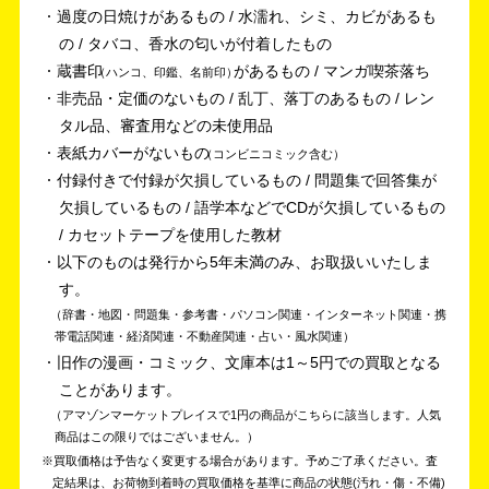
過度の日焼けがあるもの / 水濡れ、シミ、カビがあるも
の / タバコ、香水の匂いが付着したもの
蔵書印
があるもの / マンガ喫茶落ち
ハンコ、印鑑、名前印
非売品・定価のないもの / 乱丁、落丁のあるもの / レン
タル品、審査用などの未使用品
表紙カバーがないもの
コンビニコミック含む
付録付きで付録が欠損しているもの / 問題集で回答集が
欠損しているもの / 語学本などでCDが欠損しているもの
/ カセットテープを使用した教材
以下のものは発行から5年未満のみ、お取扱いいたしま
す。
辞書・地図・問題集・参考書・パソコン関連・インターネット関連・携
帯電話関連・経済関連・不動産関連・占い・風水関連
旧作の漫画・コミック、文庫本は1～5円での買取となる
ことがあります。
アマゾンマーケットプレイスで1円の商品がこちらに該当します。人気
商品はこの限りではございません。
買取価格は予告なく変更する場合があります。予めご了承ください。
査
定結果は、お荷物到着時の買取価格を基準に商品の状態(汚れ・傷・不備)