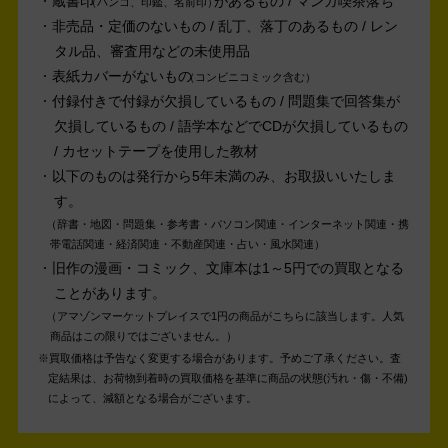
蔵書印
があるもの / マンガ喫茶落ち
ハンコ、印鑑、名前印
非売品・定価のないもの / 乱丁、落丁のあるもの / レン
タル品、審査用などの未使用品
表紙カバーがないもの
コンビニコミック含む
付録付きで付録が欠損しているもの / 問題集で回答集が
欠損しているもの / 語学本などでCDが欠損しているもの
/ カセットテープを使用した教材
以下のものは発行から5年未満のみ、お取扱いいたしま
す。
辞書・地図・問題集・参考書・パソコン関連・インターネット関連・携
帯電話関連・経済関連・不動産関連・占い・風水関連
旧作の漫画・コミック、文庫本は1～5円での買取となる
ことがあります。
アマゾンマーケットプレイスで1円の商品がこちらに該当します。人気
商品はこの限りではございません。
買取価格は予告なく変更する場合があります。予めご了承ください。
査
定結果は、お荷物到着時の買取価格を基準に商品の状態(汚れ・傷・不備)
によって、減額となる場合がございます。