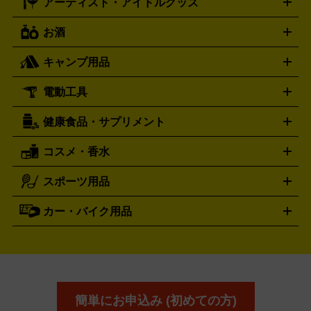
アーティスト・アイドルグッズ
ディーゼル
アルマーニ
フェンディ
VTuberグッズ
缶バッジ
アクリルグッズ
ラバスト
タペス
Diesel
ARMANI
FENDI
トリー
抱き枕カバー
おもちゃ買取の詳細はこちら
一番くじ
ぬいぐるみ
トレーディングカード買取の詳細はこちら
フランクミュラー
グッチ
ゲーム買取の詳細はこちら
FRANCK MULLER
GUCCI
お酒
ライブDVD・Blu-ray
映像ソフト
アイドルCD
写真集
ペン
ハミルトン
ハリー･ウィンストン
Hamilton
Harry Winston
ライト
タオル
アニメ・キャラクターグッズ
Tシャツ
パーカー
はっぴ
生写真
ジャー
キャンプ用品
エルメス
ルミノックス
HERMES
LUMINOX
ウイスキー
ワイン
ブランデー
日本酒・焼酎
各種アルコ
ジ
アクリルキーホルダー
買取の詳細はこちら
トートバッグ
リュック
缶バッ
ール
ジ
ベースボールシャツ
うちわ
電動工具
テント・タープ
時計買取の詳細はこちら
寝袋・キャンプ寝具
ザック・リュック
発電
機
ナイフ
バーナー・バーベキューコンロ
お酒買取の詳細はこちら
ランタン・ライ
アーティスト・アイドルグッズ
健康食品・サプリメント
穴あけ・締付工具
切断工具
研磨工具
電動工具・充電工具
ト
クッカー・調理器具
キャンプテーブル・椅子
登山靴・ト
買取の詳細はこちら
レッキングシューズ
アウトドア用品
コスメ・香水
サントリー
アサヒ
MLM
サントリーウエルネス
カルピス
ハンディGPS、レインウエアなど
電動工具買取の詳細はこちら
スポーツ用品
SK-II
健康食品・サプリメント
シャネル
ドゥ・ラ・メール
キャンプ用品買取の詳細はこちら
エスケーツー
CHANEL
資生堂
買取の詳細はこちら
ポーラ
アディクション
DE LA MER
SHISEIDO
POLA
カー・バイク用品
ゴルフクラブ・ゴルフ用品
ドライバー
アイアンセット
フェ
アユーラ
アールエムケー
アルビ
ADDICTION
AYURA
RMK
アウェイウッド
ウェッジ
パター
ユーティリティ
テニス
オン
アンプリチュード
イヴ・サンローラ
ALBION
Amplitude
タイヤ
ブレーキパーツ
カーナビ
クラッチ
ドライブレコ
ラケット
バドミントンラケット
ン
イプサ
エスティローダー
YVES SAINT LAURENT
IPSA
ーダー
カーオーディオ
エスト
エレガンス
エリクシ
ESTEE LAUDER
est
Elégance
ール
オッペン化粧品
オバジ
花王
カネ
ELIXIR
Obagi
Kao
ボウ
KANEBO
簡単にお申込み (初めての方)