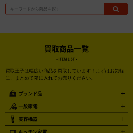
買取商品一覧
- ITEM LIST -
買取王子は幅広い商品を買取しています！
まずはお気軽
に、まとめて箱に入れてお売りください。
ブランド品
一般家電
ルイ・ヴィトン
エルメス
LOUIS VUITTON
HERMES
シャネル
グッチ
コーチ
CHANEL
GUCCI
COACH
美容機器
掃除機
アイロン
ミシン
電話機・FAX
電池・充電池
プラダ
フェリージ
ゴヤール
PRADA
Felisi
GOYARD
キッチン家電