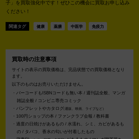
子」を買取強化中です！
ぜひこの機会に買取お申し込み
ください！
関連タグ
健康
薬膳
中医学
免疫力
買取時の注意事項
サイトの表示の買取価格は、完品状態での買取価格となり
ます。
以下のものはお売りいただけません。
バーコードもISBNコードも無い本 / 週刊誌全般、マンガ
雑誌全般 / コンビニ専売コミック
パンフレットやカタログ
通販、映画、ライブなど
100円ショップの本 / ファンクラブ会報 / 教科書
過度の日焼けがあるもの / 水濡れ、シミ、カビがあるも
の / タバコ、香水の匂いが付着したもの