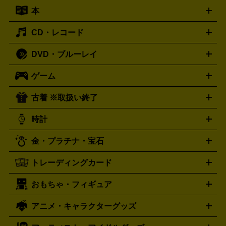
キーボード
アンプ
エフェクター
ー
イコライザー
DATデッキ
ホームシアター・サラウンドセ
本
切手シート
クオカード
テレホンカード
ANA（全日空）株
ット
ウーファー
AV機器買取の詳細はこちら
ワイヤレス・ポータブルスピーカー
スマー
主優待券
JCBギフトカード
楽器買取の詳細はこちら
はがき・年賀状
トスピーカー
交換針・カートリッジ
音響用ケーブル
記録媒
CD・レコード
漫画・コミック
小説
ビジネス書
医学書・教育書
哲学・
体
人文書
趣味・暮らし本
切手・金券買取の詳細はこちら
写真集・絵本
DVD・ブルーレイ
J-POP
アニメ・ゲーム
サウンドトラック
ロック
ハード
オーディオ買取の詳細はこちら
ロック・ヘヴィーメタル
本買取の詳細はこちら
ジャズ
クラシック
ソウル・R＆
ゲーム
映画
ドラマ
アニメ
ミュージックビデオ
アイドル
スポ
B
歌謡曲・演歌
洋楽
K-POP
ブルース・カントリー
ヒッ
ーツ
お笑い
ドキュメンタリー
舞台・ステージ
プホップ
ダンス・エレクトロニカ
フュージョン
ワール
古着 ※取扱い終了
ニンテンドー Switch2
ニンテンドー Switch
ド
ヒーリング・ニューエイジ
キッズ・ファミリー
日本の伝
スイッチ2
スイッチ
ニンテンドー 3DS
DVD買取の詳細はこちら
ニンテンドー DS
PS5
PS4
統芸能・芸能
カラオケ
スポーツ・カルチャー
プレステ5
時計
PS3
PS Vita
PSP
PS4 pro
PS2
プレステ4
プレステ3
古着買取の詳細はこちら
プレイステーション
PS VR
ゲームボーイ
ゲームボーイア
CD・レコード買取の詳細はこちら
金・プラチナ・宝石
ドバンス
ロレックス
Wii
Wii U
オメガ
ゲームキューブ
XBOX One
XBOX
ROLEX
OMEGA
One X
XBOX One S
XBOX 360
ファミコン
スーパーファ
タグホイヤー
カシオ
セイコー
TAG Heuer
SEIKO
CASIO
トレーディングカード
ゴールド
インゴット
コイン・金貨
メダル・記念品
ジュ
ミコン
ニンテンドー64
セガサターン
ドリームキャスト
G-SHOCK
パネライ
カルティエ
Gショック
Panerai
Cartier
エリー・宝石
シルバーアクセサリー
銀食器・カトラリー
PCエンジン
ネオジオ
メガドライブ
PCゲーム
ゲームパッ
おもちゃ・フィギュア
スウォッチ
ポケモンカード
遊戯王
センチュリー
ワンピースカード
デュエルマスター
Swatch
CENTURY
ド
メモリーカード
アーケードスティック
レーシングコント
ズ
ホロライブ オフィシャルカードゲーム
サプライ品
未開
ローラー
ヘッドセット
amiibo
ニンテンドークラシックミニ
タイメックス
シチズン
プレゲ
TIMEX
CITIZEN
Breguet
アニメ・キャラクターグッズ
フィギュア
プラモデル
ミニカー
レトロトイ
エアガン・
封ボックス
金・プラチナ買取の詳細はこちら
未開封パック
その他カードゲーム
その他コレク
ファミコン
ニンテンドークラシックミニスーパーファミコン
ブルガリ
ダニエル・ウェリントン
BVLGARI
Daniel Wellington
モデルガン
ドール
鉄道模型
ションカード
メガドライブミニ
レトロフリーク
レトロゲーム互換機