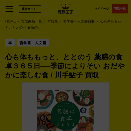
マイページ
買取申込
通販サイト
HOME
買取商品一覧
本買取
哲学書・人文書買取
心も体ももっ
と、ととのう 薬膳の...
本
哲学書・人文書
心も体ももっと、ととのう 薬膳の食
卓３６５日──季節によりそい おだや
かに楽しむ食 / 川手鮎子 買取