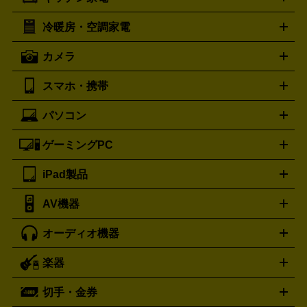
ポーター
美顔器
脱毛器
家電買取の詳細はこちら
ヘアドライヤー
トゥミ
ヘアアイロン
EMS
フェ
PORTER
TUMI
イスケア
ボディケア
マッサージ機
電気シェーバー
電動
トリー バーチ
ロレックス
TORY BURCH
ROLEX
冷暖房・空調家電
オーブンレンジ・電子レンジ
炊飯器・精米機
ホットプレー
歯ブラシ
オメガ
アンテプリマ
OMEGA
ANTEPRIMA
ト・たこ焼き器
ホームベーカリー
電気圧力鍋
ミキサー・カ
カメラ
バレンシアガ
ストーブ
ファンヒーター
電気ヒーター
ふとん乾燥機
加
ッター
調理家電
BALENCIAGA
美容機器の詳細はこちら
ワインセラー
湿器、除湿器
空気清浄器
扇風機
サーキュレーター
ボッテガ・ヴェネタ
バーバリー
Bottega Veneta
BURBERRY
スマホ・携帯
ニコン
Canon
ソニー
富士フイルム
オリンパス
パナソニ
キッチン家電買取の
ブルガリ
カルティエ
BVLGARI
Cartier
ック
一眼レフカメラ
家電買取の詳細はこちら
コンパクトデジカメ（コンデジ）
ミラ
詳細はこちら
パソコン
ドルチェ＆ガッバーナ
フェンディ
Dolce&Gabbana
FENDI
iPhone
Xperia
Android
携帯電話
ポータブル充電器
スマ
ーレス一眼
一眼レフ レンズ各種
レンズフィルター
一脚・
ートフォンアクセサリー
三脚
ロエベ
ティファニー
Loewe
Tiffany&Co.
ゲーミングPC
ノートパソコン
デスクトップパソコン
Mac
パソコンパー
ツ
PCモニター
スマホ・携帯買取の詳細はこちら
パソコン周辺機器
電子ブックリーダー
プ
カメラ買取の詳細はこちら
ブランド品買取の詳細はこちら
iPad製品
デスクトップ
ノートパソコン
PCパーツ
周辺機器
リンター
AV機器
iPad
iPad Pro
ゲーミングPC買取の詳細はこちら
iPad Air
iPad mini
パソコン買取の詳細はこちら
オーディオ機器
ブルーレイ・DVDレコーダー
iPad製品買取の詳細はこちら
音楽プレイヤー
プロジェクタ
ー
ラジカセ
ラジオ
ミニコンポ・システムコンポ
ビデオ
楽器
スピーカー
プリメインアンプ
レコードプレーヤー・ターンテ
デッキ
カラオケ機器
テレビ
ブルーレイ・DVDプレーヤ
ーブル
CDプレイヤー
イヤホン
真空管アンプ
オープンリ
ー
マイク
リモコン
ICレコーダー
記録メディア
映像用
切手・金券
ギター
ベース
アコギ
バイオリン
サックス
フルート
ールデッキ
ヘッドホン
チューナー
AVアンプ
MDプレーヤ
ケーブル