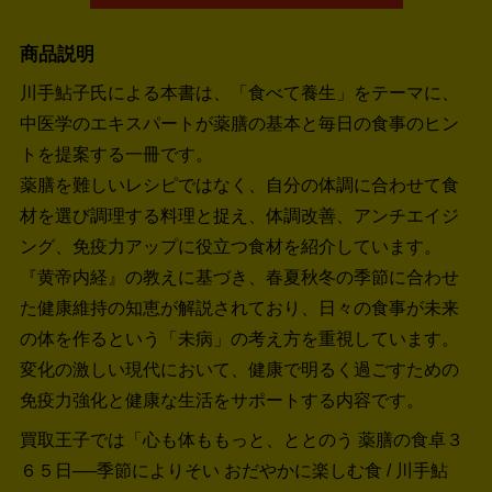
商品説明
川手鮎子氏による本書は、「食べて養生」をテーマに、
中医学のエキスパートが薬膳の基本と毎日の食事のヒン
トを提案する一冊です。
薬膳を難しいレシピではなく、自分の体調に合わせて食
材を選び調理する料理と捉え、体調改善、アンチエイジ
ング、免疫力アップに役立つ食材を紹介しています。
『黄帝内経』の教えに基づき、春夏秋冬の季節に合わせ
た健康維持の知恵が解説されており、日々の食事が未来
の体を作るという「未病」の考え方を重視しています。
変化の激しい現代において、健康で明るく過ごすための
免疫力強化と健康な生活をサポートする内容です。
買取王子では「心も体ももっと、ととのう 薬膳の食卓３
６５日──季節によりそい おだやかに楽しむ食 / 川手鮎