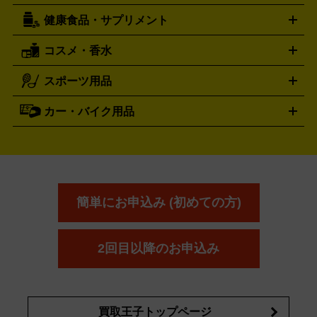
機
ナイフ
バーナー・バーベキューコンロ
お酒買取の詳細はこちら
ランタン・ライ
アーティスト・アイドルグッズ
健康食品・サプリメント
穴あけ・締付工具
切断工具
研磨工具
電動工具・充電工具
ト
クッカー・調理器具
キャンプテーブル・椅子
登山靴・ト
買取の詳細はこちら
レッキングシューズ
アウトドア用品
コスメ・香水
サントリー
アサヒ
MLM
サントリーウエルネス
カルピス
ハンディGPS、レインウエアなど
電動工具買取の詳細はこちら
スポーツ用品
SK-II
健康食品・サプリメント
シャネル
ドゥ・ラ・メール
キャンプ用品買取の詳細はこちら
エスケーツー
CHANEL
資生堂
買取の詳細はこちら
ポーラ
アディクション
DE LA MER
SHISEIDO
POLA
カー・バイク用品
ゴルフクラブ・ゴルフ用品
ドライバー
アイアンセット
フェ
アユーラ
アールエムケー
アルビ
ADDICTION
AYURA
RMK
アウェイウッド
ウェッジ
パター
ユーティリティ
テニス
オン
アンプリチュード
イヴ・サンローラ
ALBION
Amplitude
タイヤ
ブレーキパーツ
カーナビ
クラッチ
ドライブレコ
ラケット
バドミントンラケット
ン
イプサ
エスティローダー
YVES SAINT LAURENT
IPSA
ーダー
カーオーディオ
エスト
エレガンス
エリクシ
ESTEE LAUDER
est
Elégance
ール
オッペン化粧品
オバジ
花王
カネ
ELIXIR
Obagi
Kao
ボウ
KANEBO
簡単にお申込み (初めての方)
コスメ・香水買取の
詳細はこちら
2回目以降のお申込み
買取王子トップページ