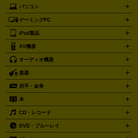
ック
一眼レフカメラ
家電買取の詳細はこちら
コンパクトデジカメ（コンデジ）
ミラ
詳細はこちら
パソコン
ドルチェ＆ガッバーナ
フェンディ
Dolce&Gabbana
FENDI
iPhone
Xperia
Android
携帯電話
ポータブル充電器
スマ
ーレス一眼
一眼レフ レンズ各種
レンズフィルター
一脚・
ートフォンアクセサリー
三脚
ロエベ
ティファニー
Loewe
Tiffany&Co.
ゲーミングPC
ノートパソコン
デスクトップパソコン
Mac
パソコンパー
ツ
PCモニター
スマホ・携帯買取の詳細はこちら
パソコン周辺機器
電子ブックリーダー
プ
カメラ買取の詳細はこちら
ブランド品買取の詳細はこちら
iPad製品
デスクトップ
ノートパソコン
PCパーツ
周辺機器
リンター
AV機器
iPad
iPad Pro
ゲーミングPC買取の詳細はこちら
iPad Air
iPad mini
パソコン買取の詳細はこちら
オーディオ機器
ブルーレイ・DVDレコーダー
iPad製品買取の詳細はこちら
音楽プレイヤー
プロジェクタ
ー
ラジカセ
ラジオ
ミニコンポ・システムコンポ
ビデオ
楽器
スピーカー
プリメインアンプ
レコードプレーヤー・ターンテ
デッキ
カラオケ機器
テレビ
ブルーレイ・DVDプレーヤ
ーブル
CDプレイヤー
イヤホン
真空管アンプ
オープンリ
ー
マイク
リモコン
ICレコーダー
記録メディア
映像用
切手・金券
ギター
ベース
アコギ
バイオリン
サックス
フルート
ールデッキ
ヘッドホン
チューナー
AVアンプ
MDプレーヤ
ケーブル
キーボード
アンプ
エフェクター
ー
イコライザー
DATデッキ
ホームシアター・サラウンドセ
本
切手シート
クオカード
テレホンカード
ANA（全日空）株
ット
ウーファー
AV機器買取の詳細はこちら
ワイヤレス・ポータブルスピーカー
スマー
主優待券
JCBギフトカード
楽器買取の詳細はこちら
はがき・年賀状
トスピーカー
交換針・カートリッジ
音響用ケーブル
記録媒
CD・レコード
漫画・コミック
小説
ビジネス書
医学書・教育書
哲学・
体
人文書
趣味・暮らし本
切手・金券買取の詳細はこちら
写真集・絵本
DVD・ブルーレイ
J-POP
アニメ・ゲーム
サウンドトラック
ロック
ハード
オーディオ買取の詳細はこちら
ロック・ヘヴィーメタル
本買取の詳細はこちら
ジャズ
クラシック
ソウル・R＆