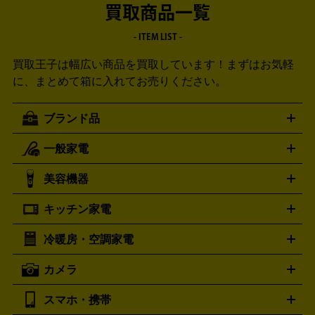
買取商品一覧
- ITEM LIST -
買取王子は幅広い商品を買取しています！
まずはお気軽
に、まとめて箱に入れてお売りください。
ブランド品
一般家電
ルイ・ヴィトン
エルメス
LOUIS VUITTON
HERMES
シャネル
グッチ
コーチ
CHANEL
GUCCI
COACH
美容機器
掃除機
アイロン
ミシン
電話機・FAX
電池・充電池
プラダ
フェリージ
ゴヤール
PRADA
Felisi
GOYARD
キッチン家電
ポーター
美顔器
脱毛器
家電買取の詳細はこちら
ヘアドライヤー
トゥミ
ヘアアイロン
EMS
フェ
PORTER
TUMI
イスケア
ボディケア
マッサージ機
電気シェーバー
電動
トリー バーチ
ロレックス
TORY BURCH
ROLEX
冷暖房・空調家電
オーブンレンジ・電子レンジ
炊飯器・精米機
ホットプレー
歯ブラシ
オメガ
アンテプリマ
OMEGA
ANTEPRIMA
ト・たこ焼き器
ホームベーカリー
電気圧力鍋
ミキサー・カ
カメラ
バレンシアガ
ストーブ
ファンヒーター
電気ヒーター
ふとん乾燥機
加
ッター
調理家電
BALENCIAGA
美容機器の詳細はこちら
ワインセラー
湿器、除湿器
空気清浄器
扇風機
サーキュレーター
ボッテガ・ヴェネタ
バーバリー
Bottega Veneta
BURBERRY
スマホ・携帯
ニコン
Canon
ソニー
富士フイルム
オリンパス
パナソニ
キッチン家電買取の
ブルガリ
カルティエ
BVLGARI
Cartier