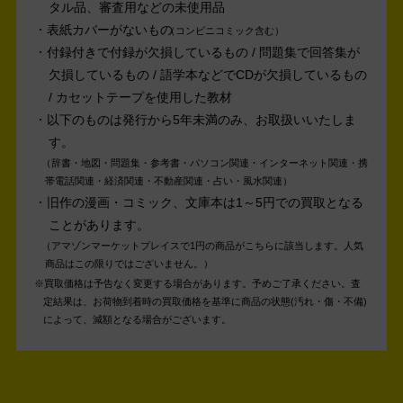
タル品、審査用などの未使用品
表紙カバーがないもの
コンビニコミック含む
付録付きで付録が欠損しているもの / 問題集で回答集が
欠損しているもの / 語学本などでCDが欠損しているもの
/ カセットテープを使用した教材
以下のものは発行から5年未満のみ、お取扱いいたしま
す。
辞書・地図・問題集・参考書・パソコン関連・インターネット関連・携
帯電話関連・経済関連・不動産関連・占い・風水関連
旧作の漫画・コミック、文庫本は1～5円での買取となる
ことがあります。
アマゾンマーケットプレイスで1円の商品がこちらに該当します。人気
商品はこの限りではございません。
買取価格は予告なく変更する場合があります。予めご了承ください。
査
定結果は、お荷物到着時の買取価格を基準に商品の状態(汚れ・傷・不備)
によって、減額となる場合がございます。