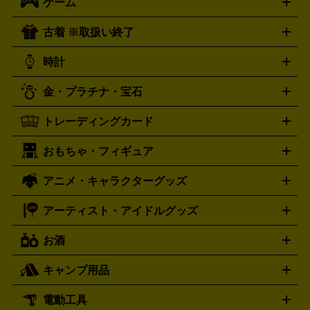
ゲーム
映画
ドラマ
アニメ
ミュージックビデオ
アイドル
スポ
B
歌謡曲・演歌
洋楽
K-POP
ブルース・カントリー
ヒッ
ーツ
お笑い
ドキュメンタリー
舞台・ステージ
プホップ
ダンス・エレクトロニカ
フュージョン
ワール
古着 ※取扱い終了
ニンテンドー Switch2
ニンテンドー Switch
ド
ヒーリング・ニューエイジ
キッズ・ファミリー
日本の伝
スイッチ2
スイッチ
ニンテンドー 3DS
DVD買取の詳細はこちら
ニンテンドー DS
PS5
PS4
統芸能・芸能
カラオケ
スポーツ・カルチャー
プレステ5
時計
PS3
PS Vita
PSP
PS4 pro
PS2
プレステ4
プレステ3
古着買取の詳細はこちら
プレイステーション
PS VR
ゲームボーイ
ゲームボーイア
CD・レコード買取の詳細はこちら
金・プラチナ・宝石
ドバンス
ロレックス
Wii
Wii U
オメガ
ゲームキューブ
XBOX One
XBOX
ROLEX
OMEGA
One X
XBOX One S
XBOX 360
ファミコン
スーパーファ
タグホイヤー
カシオ
セイコー
TAG Heuer
SEIKO
CASIO
トレーディングカード
ゴールド
インゴット
コイン・金貨
メダル・記念品
ジュ
ミコン
ニンテンドー64
セガサターン
ドリームキャスト
G-SHOCK
パネライ
カルティエ
Gショック
Panerai
Cartier
エリー・宝石
シルバーアクセサリー
銀食器・カトラリー
PCエンジン
ネオジオ
メガドライブ
PCゲーム
ゲームパッ
おもちゃ・フィギュア
スウォッチ
ポケモンカード
遊戯王
センチュリー
ワンピースカード
デュエルマスター
Swatch
CENTURY
ド
メモリーカード
アーケードスティック
レーシングコント
ズ
ホロライブ オフィシャルカードゲーム
サプライ品
未開
ローラー
ヘッドセット
amiibo
ニンテンドークラシックミニ
タイメックス
シチズン
プレゲ
TIMEX
CITIZEN
Breguet
アニメ・キャラクターグッズ
フィギュア
プラモデル
ミニカー
レトロトイ
エアガン・
封ボックス
金・プラチナ買取の詳細はこちら
未開封パック
その他カードゲーム
その他コレク
ファミコン
ニンテンドークラシックミニスーパーファミコン
ブルガリ
ダニエル・ウェリントン
BVLGARI
Daniel Wellington
モデルガン
ドール
鉄道模型
ションカード
メガドライブミニ
レトロフリーク
レトロゲーム互換機
アーティスト・アイドルグッズ
ディーゼル
アルマーニ
フェンディ
VTuberグッズ
缶バッジ
アクリルグッズ
ラバスト
タペス
Diesel
ARMANI
FENDI
トリー
抱き枕カバー
おもちゃ買取の詳細はこちら
一番くじ
ぬいぐるみ
トレーディングカード買取の詳細はこちら
フランクミュラー
グッチ
ゲーム買取の詳細はこちら
FRANCK MULLER
GUCCI
お酒
ライブDVD・Blu-ray
映像ソフト
アイドルCD
写真集
ペン
ハミルトン
ハリー･ウィンストン
Hamilton
Harry Winston
ライト
タオル
アニメ・キャラクターグッズ
Tシャツ
パーカー
はっぴ
生写真
ジャー
キャンプ用品
エルメス
ルミノックス
HERMES
LUMINOX
ウイスキー
ワイン
ブランデー
日本酒・焼酎
各種アルコ
ジ
アクリルキーホルダー
買取の詳細はこちら
トートバッグ
リュック
缶バッ
ール
ジ
ベースボールシャツ
うちわ
電動工具
テント・タープ
時計買取の詳細はこちら
寝袋・キャンプ寝具
ザック・リュック
発電