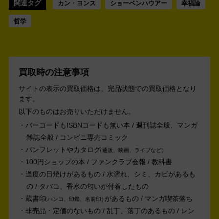
関連タグ
カン・ヨンス
ショーペンハウアー
幸福論
哲学
買取時の注意事項
サイトの表示の買取価格は、完品状態での買取価格となり
ます。
以下のものはお売りいただけません。
バーコードもISBNコードも無い本 / 週刊誌全般、マンガ
雑誌全般 / コンビニ専売コミック
パンフレットやカタログ
通販、映画、ライブなど
100円ショップの本 / ファンクラブ会報 / 教科書
過度の日焼けがあるもの / 水濡れ、シミ、カビがあるも
の / タバコ、香水の匂いが付着したもの
蔵書印
があるもの / マンガ喫茶落ち
ハンコ、印鑑、名前印
非売品・定価のないもの / 乱丁、落丁のあるもの / レン