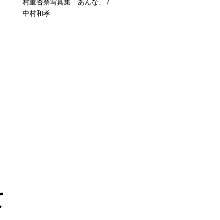
村重杏奈写真集「あんな」 /
乃木坂46川﨑桜 1st写真
中村和孝
エチュード / 川﨑桜（著
須江隆治（撮影）（著）
て