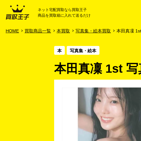
ネット宅配買取なら買取王子
商品を買取箱に入れて送るだけ
HOME
ご利用ガイド
HOME
買取商品一覧
本買取
写真集・絵本買取
本田真凜 1st
本
写真集・絵本
本田真凜 1st 写