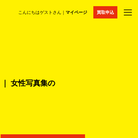
こんにちはゲストさん｜
マイページ
買取申込
法人買取
コラム
マイページ
採用情報
通販サイト
IN ｜ 女性写真集の