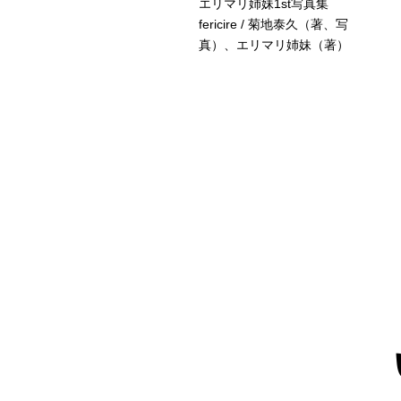
口裕香写真集
エリマリ姉妹1st写真集
appuccino』 / 井口裕香
fericire / 菊地泰久（著、写
著）、三宮 幹史（写真）
真）、エリマリ姉妹（著）