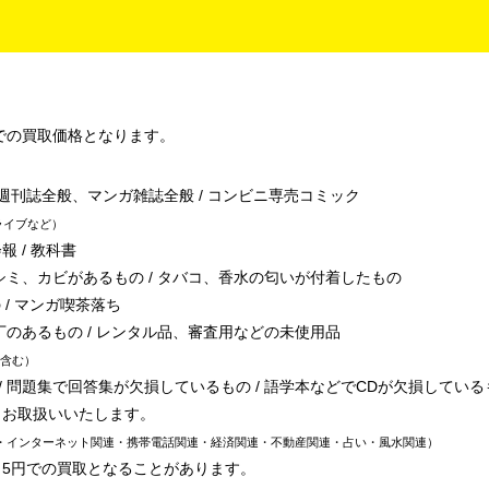
での買取価格となります。
/ 週刊誌全般、マンガ雑誌全般 / コンビニ専売コミック
ライブなど
報 / 教科書
シミ、カビがあるもの / タバコ、香水の匂いが付着したもの
 / マンガ喫茶落ち
丁のあるもの / レンタル品、審査用などの未使用品
含む
 問題集で回答集が欠損しているもの / 語学本などでCDが欠損している
、お取扱いいたします。
・インターネット関連・携帯電話関連・経済関連・不動産関連・占い・風水関連
～5円での買取となることがあります。