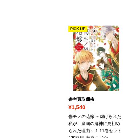
PICK UP
考買取価格
1,100
木さんちの四兄弟。 1-22
参考買取価格
セット / 藤沢志月
/ フラワ
¥1,540
コミックス
傷モノの花嫁 ～虐げられた
ディース漫画・コミックセッ
私が、皇國の鬼神に見初め
られた理由～ 1-11巻セット
/ 友麻碧, 藤丸豆ノ介