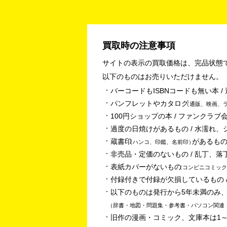
買取時の注意事項
サイトの表示の買取価格は、完品状態
以下のものはお売りいただけません。
バーコードもISBNコードも無い本 
パンフレットやカタログ
通販、映画、
100円ショップの本 / ファンクラブ会
過度の日焼けがあるもの / 水濡れ、
蔵書印
があるもの
ハンコ、印鑑、名前印
非売品・定価のないもの / 乱丁、落
表紙カバーがないもの
コンビニコミック
付録付きで付録が欠損しているもの /
以下のものは発行から5年未満のみ
辞書・地図・問題集・参考書・パソコン関連
旧作の漫画・コミック、文庫本は1