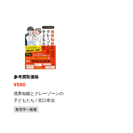
参考買取価格
参考買取価格
¥590
¥210
境界知能とグレーゾーンの
硝子の塔の殺人 / 知念実
子どもたち / 宮口幸治
ミステリー・サスペンス小説
教育学一般書