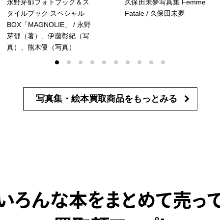
永野芽郁フォトブック＆ス
久保田未夢写真集 Femme
タイルブック スペシャル
Fatale / 久保田未夢
BOX「MAGNOLIE」 / 永野
芽郁（著）、伊藤彰紀（写
真）、熊木優（写真）
写真集・絵本買取商品を
もっとみる
いろんな本をまとめて売っ